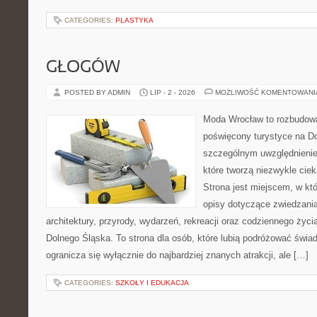
CATEGORIES:
PLASTYKA
GŁOGÓW
POSTED BY ADMIN
LIP - 2 - 2026
MOŻLIWOŚĆ KOMENTOWAN
Moda Wrocław to rozbudowa
poświęcony turystyce na D
szczególnym uwzględnienie
które tworzą niezwykle cie
Strona jest miejscem, w k
opisy dotyczące zwiedzania, 
architektury, przyrody, wydarzeń, rekreacji oraz codziennego życ
Dolnego Śląska. To strona dla osób, które lubią podróżować świ
ogranicza się wyłącznie do najbardziej znanych atrakcji, ale […]
CATEGORIES:
SZKOŁY I EDUKACJA