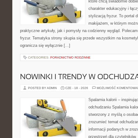
które chcą świadomie dobi
charakter edukacyjny i łąc
stylizacją fryzur. To portal
makijażem, w którym możn
praktyczne artykuły, jak i pomysły na codzienny wygląd. Polecam 
fryzur. Tematyka strony skupia się przede wszystkim na kosmety
ogranicza się wyłącznie […]
CATEGORIES:
PORADNICTWO RODZINNE
NOWINKI I TRENDY W ODCHUDZ
POSTED BY ADMIN
CZE - 18 - 2026
MOŻLIWOŚĆ KOMENTOWA
Spalarnia kalorii – inspiruj
odchudzaniu Spalarnia kalor
stworzony z myślą o osobac
zrozumieć temat odchudzan
informacji podanych w zroz
przestrzeń dla czytelników,