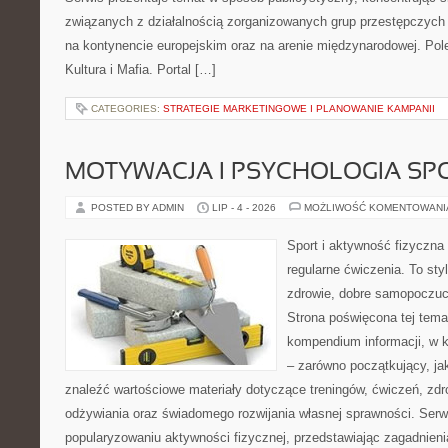
związanych z działalnością zorganizowanych grup przestępczych 
na kontynencie europejskim oraz na arenie międzynarodowej. Pole
Kultura i Mafia. Portal […]
CATEGORIES:
STRATEGIE MARKETINGOWE I PLANOWANIE KAMPANII
MOTYWACJA I PSYCHOLOGIA SP
POSTED BY ADMIN
LIP - 4 - 2026
MOŻLIWOŚĆ KOMENTOWAN
Sport i aktywność fizyczna 
regularne ćwiczenia. To sty
zdrowie, dobre samopoczuci
Strona poświęcona tej tem
kompendium informacji, w k
– zarówno początkujący, j
znaleźć wartościowe materiały dotyczące treningów, ćwiczeń, zdr
odżywiania oraz świadomego rozwijania własnej sprawności. Serwi
popularyzowaniu aktywności fizycznej, przedstawiając zagadnien