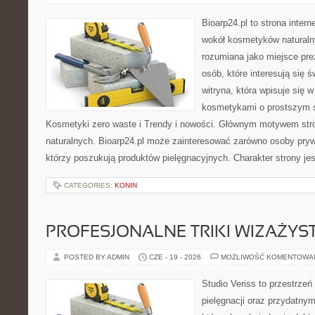
Bioarp24.pl to strona intern
wokół kosmetyków naturaln
rozumiana jako miejsce pre
osób, które interesują się 
witryna, która wpisuje się 
kosmetykami o prostszym 
Kosmetyki zero waste i Trendy i nowości. Głównym motywem str
naturalnych. Bioarp24.pl może zainteresować zarówno osoby pryw
którzy poszukują produktów pielęgnacyjnych. Charakter strony je
CATEGORIES:
KONIN
PROFESJONALNE TRIKI WIZAŻY
POSTED BY ADMIN
CZE - 19 - 2026
MOŻLIWOŚĆ KOMENTOWA
Studio Veriss to przestrzeń
pielęgnacji oraz przydatny