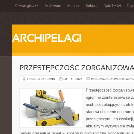
Archiwum
Marzec
Sobota
Tagi
Strona główna
Spis Treści
ARCHIPELAGI
PRZESTĘPCZOŚC ZORGANIZOW
POSTED BY ADMIN
LIP - 5 - 2026
MOŻLIWOŚĆ KOMENTOWAN
Przestępczość zorganizowan
ogromne zainteresowanie za
osób poszukujących rzeteln
stanowi obszerne centrum 
przestępczym, ich ewolucji,
aktualnym wyzwaniom zwi
Serwis prezentuje temat w sposób publicystyczny, koncentrując s