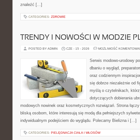
znaleźć […]
CATEGORIES:
ZDROWIE
TRENDY I NOWOŚCI W MODZIE PL
POSTED BY ADMIN
CZE - 15 - 2026
MOŻLIWOŚĆ KOMENTOWA
Serwis modowo-urodowy poś
dbaniu o wygląd, preparato
oraz codziennym inspiracjo
się dobrze niezależnie od f
myślą o czytelnikach, któr
dotyczących dobierania ubra
modowych nowinek oraz kosmetycznych rozwiązań. Strona łączy i
bliską osobom, które interesują się modą dla pełniejszych sylwete
indywidualnym podejściem do wyglądu. Polecamy Bielizna i […]
CATEGORIES:
PIELĘGNACJA CIAŁA I WŁOSÓW