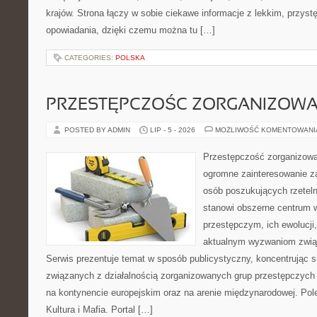
krajów. Strona łączy w sobie ciekawe informacje z lekkim, przy
opowiadania, dzięki czemu można tu […]
CATEGORIES:
POLSKA
PRZESTĘPCZOŚC ZORGANIZOW
POSTED BY ADMIN
LIP - 5 - 2026
MOŻLIWOŚĆ KOMENTOWAN
Przestępczość zorganizowan
ogromne zainteresowanie za
osób poszukujących rzeteln
stanowi obszerne centrum 
przestępczym, ich ewolucji,
aktualnym wyzwaniom zwi
Serwis prezentuje temat w sposób publicystyczny, koncentrując s
związanych z działalnością zorganizowanych grup przestępczych 
na kontynencie europejskim oraz na arenie międzynarodowej. Pole
Kultura i Mafia. Portal […]