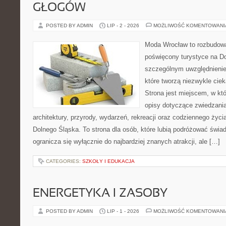
GŁOGÓW
POSTED BY ADMIN
LIP - 2 - 2026
MOŻLIWOŚĆ KOMENTOWAN
Moda Wrocław to rozbudowa
poświęcony turystyce na D
szczególnym uwzględnienie
które tworzą niezwykle cie
Strona jest miejscem, w k
opisy dotyczące zwiedzania, 
architektury, przyrody, wydarzeń, rekreacji oraz codziennego życ
Dolnego Śląska. To strona dla osób, które lubią podróżować świ
ogranicza się wyłącznie do najbardziej znanych atrakcji, ale […]
CATEGORIES:
SZKOŁY I EDUKACJA
ENERGETYKA I ZASOBY
POSTED BY ADMIN
LIP - 1 - 2026
MOŻLIWOŚĆ KOMENTOWAN