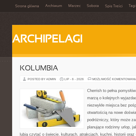
Archiwum
Marzec
Sobota
Tagi
Strona główna
Spis Treści
ARCHIPELAGI
KOLUMBIA
POSTED BY ADMIN
LIP - 6 - 2026
MOŻLIWOŚĆ KOMENTOWAN
Cherrish to pełna pomysłów 
marzą o kolejnych wyjazda
niezwykłe miejsca bez pośp
otwartością na nowe doświa
podróżniczy, który może z
planujące rodzinny urlop, ja
lubią czytać o świecie, kulturach, atrakcjach, kuchni, historii ora