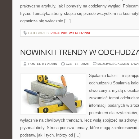
praktyczne artykuły, jak i pomysły na codzienny wygląd. Polecam 
fryzur. Tematyka strony skupia się przede wszystkim na kosmety
ogranicza się wyłącznie […]
CATEGORIES:
PORADNICTWO RODZINNE
NOWINKI I TRENDY W ODCHUDZ
POSTED BY ADMIN
CZE - 18 - 2026
MOŻLIWOŚĆ KOMENTOWA
Spalarnia kalorii – inspiruj
odchudzaniu Spalarnia kalor
stworzony z myślą o osobac
zrozumieć temat odchudzan
informacji podanych w zroz
przestrzeń dla czytelników,
wyłącznie na chwilowych trendach, lecz wolą spojrzeć na zdrowy s
pryzmat diety. Strona porusza tematy, które mogą zainteresować
podstaw, jak i tych, którzy od […]