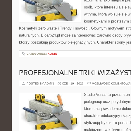
rozumiana jako miejsce pre
osób, które interesują się 
witryna, która wpisuje się 
kosmetykami o prostszym 
Kosmetyki zero waste i Trendy i nowości. Głównym motywem str
naturalnych. Bioarp24.pl może zainteresować zarówno osoby pryw
którzy poszukują produktów pielęgnacyjnych. Charakter strony je
CATEGORIES:
KONIN
PROFESJONALNE TRIKI WIZAŻY
POSTED BY ADMIN
CZE - 19 - 2026
MOŻLIWOŚĆ KOMENTOWA
Studio Veriss to przestrzeń
pielęgnacji oraz przydatny
które chcą świadomie dobi
charakter edukacyjny i łąc
stylizacją fryzur. To portal
makijażem, w którym możn