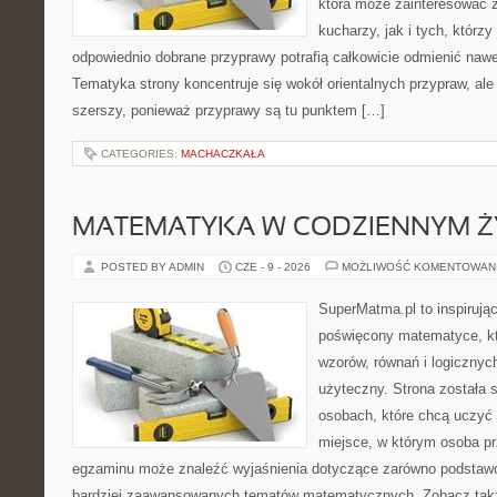
która może zainteresować
kucharzy, jak i tych, którz
odpowiednio dobrane przyprawy potrafią całkowicie odmienić nawe
Tematyka strony koncentruje się wokół orientalnych przypraw, ale 
szerszy, ponieważ przyprawy są tu punktem […]
CATEGORIES:
MACHACZKAŁA
MATEMATYKA W CODZIENNYM Ż
POSTED BY ADMIN
CZE - 9 - 2026
MOŻLIWOŚĆ KOMENTOWAN
SuperMatma.pl to inspirując
poświęcony matematyce, któ
wzorów, równań i logicznyc
użyteczny. Strona została 
osobach, które chcą uczyć 
miejsce, w którym osoba pr
egzaminu może znaleźć wyjaśnienia dotyczące zarówno podstawo
bardziej zaawansowanych tematów matematycznych. Zobacz także