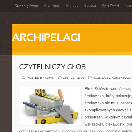
Archiwum
Marzec
Sobota
Tagi
Strona główna
Spis Treści
ARCHIPELAGI
CZYTELNICZY GŁOS
POSTED BY ADMIN
CZE - 27 - 2026
MOŻLIWOŚĆ KOMENTOWA
Ekos-Sułów to wartościowy
środowiska, który pokazuje
środowisko nie musi oznac
skomplikowanych decyzji a
przestrzeń, w którym czyte
wskazówki, ciekawostki ora
dotyczące codziennych wyborów, domu, zakupów, podróży, gotowan