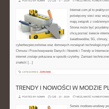
POSTED BY ADMIN
CZE - 17 - 2026
MOŻLIWOŚĆ KOMENTOWA
Internat.com.pl to praktyc
poświęcony sieci oraz wszy
mają związek z codziennym
Strona może być przydatny
chcą poznać świecie intern
światłowodów, 5G, chmury, 
cyberbezpieczeństwa oraz domowych rozwiązań technologicznych
Chmura i Przechowywanie Danych i Nowinki i Trendy w Internecie
internet zostaje pokazana w sposób czytelny. Zamiast techniczn
znaleźć […]
CATEGORIES:
ZDROWIE
TRENDY I NOWOŚCI W MODZIE PL
POSTED BY ADMIN
CZE - 15 - 2026
MOŻLIWOŚĆ KOMENTOWA
Serwis modowo-urodowy poś