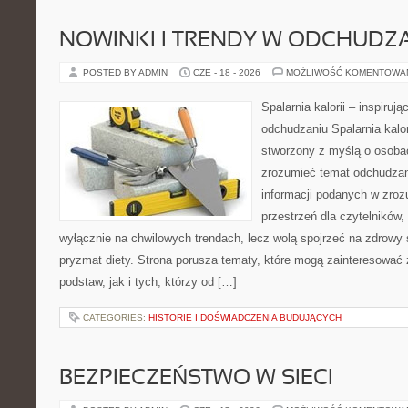
NOWINKI I TRENDY W ODCHUDZ
POSTED BY ADMIN
CZE - 18 - 2026
MOŻLIWOŚĆ KOMENTOWA
Spalarnia kalorii – inspiruj
odchudzaniu Spalarnia kalor
stworzony z myślą o osobac
zrozumieć temat odchudzan
informacji podanych w zroz
przestrzeń dla czytelników,
wyłącznie na chwilowych trendach, lecz wolą spojrzeć na zdrowy s
pryzmat diety. Strona porusza tematy, które mogą zainteresować
podstaw, jak i tych, którzy od […]
CATEGORIES:
HISTORIE I DOŚWIADCZENIA BUDUJĄCYCH
BEZPIECZEŃSTWO W SIECI