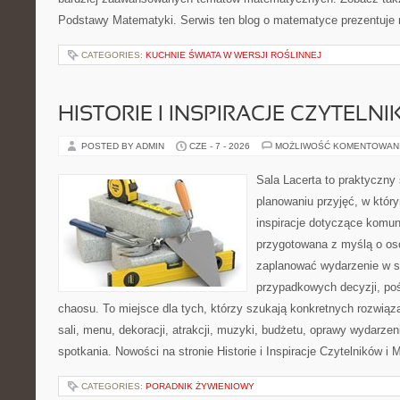
Podstawy Matematyki. Serwis ten blog o matematyce prezentuje
CATEGORIES:
KUCHNIE ŚWIATA W WERSJI ROŚLINNEJ
HISTORIE I INSPIRACJE CZYTELN
POSTED BY ADMIN
CZE - 7 - 2026
MOŻLIWOŚĆ KOMENTOWAN
Sala Lacerta to praktyczny
planowaniu przyjęć, w któr
inspiracje dotyczące komuni
przygotowana z myślą o os
zaplanować wydarzenie w s
przypadkowych decyzji, poś
chaosu. To miejsce dla tych, którzy szukają konkretnych rozwi
sali, menu, dekoracji, atrakcji, muzyki, budżetu, oprawy wydarze
spotkania. Nowości na stronie Historie i Inspiracje Czytelników i 
CATEGORIES:
PORADNIK ŻYWIENIOWY