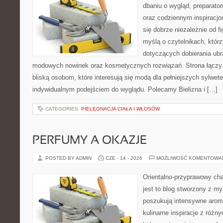
dbaniu o wygląd, preparato
oraz codziennym inspiracjo
się dobrze niezależnie od f
myślą o czytelnikach, któr
dotyczących dobierania ubra
modowych nowinek oraz kosmetycznych rozwiązań. Strona łączy i
bliską osobom, które interesują się modą dla pełniejszych sylwete
indywidualnym podejściem do wyglądu. Polecamy Bielizna i […]
CATEGORIES:
PIELĘGNACJA CIAŁA I WŁOSÓW
PERFUMY A OKAZJE
POSTED BY ADMIN
CZE - 14 - 2026
MOŻLIWOŚĆ KOMENTOWA
Orientalno-przyprawowy char
jest to blog stworzony z my
poszukują intensywne aroma
kulinarne inspiracje z różny