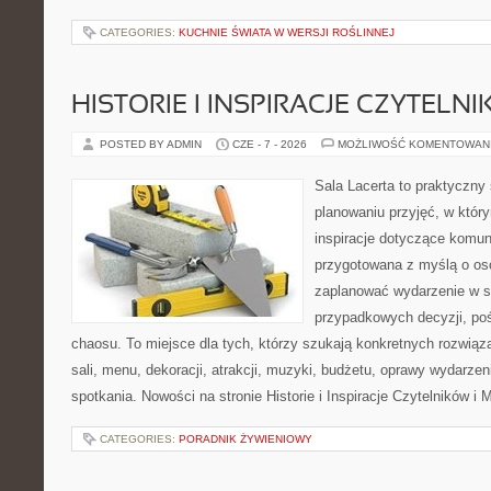
CATEGORIES:
KUCHNIE ŚWIATA W WERSJI ROŚLINNEJ
HISTORIE I INSPIRACJE CZYTELN
POSTED BY ADMIN
CZE - 7 - 2026
MOŻLIWOŚĆ KOMENTOWAN
Sala Lacerta to praktyczny
planowaniu przyjęć, w któr
inspiracje dotyczące komuni
przygotowana z myślą o os
zaplanować wydarzenie w s
przypadkowych decyzji, poś
chaosu. To miejsce dla tych, którzy szukają konkretnych rozwi
sali, menu, dekoracji, atrakcji, muzyki, budżetu, oprawy wydarze
spotkania. Nowości na stronie Historie i Inspiracje Czytelników i 
CATEGORIES:
PORADNIK ŻYWIENIOWY