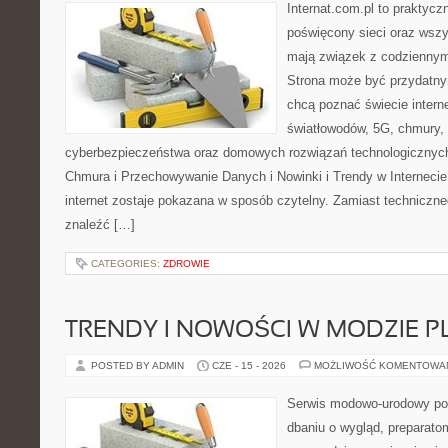
Internat.com.pl to praktyc
poświęcony sieci oraz wszy
mają związek z codziennym
Strona może być przydatny
chcą poznać świecie intern
światłowodów, 5G, chmury, 
cyberbezpieczeństwa oraz domowych rozwiązań technologicznych
Chmura i Przechowywanie Danych i Nowinki i Trendy w Internecie
internet zostaje pokazana w sposób czytelny. Zamiast techniczn
znaleźć […]
CATEGORIES:
ZDROWIE
TRENDY I NOWOŚCI W MODZIE PL
POSTED BY ADMIN
CZE - 15 - 2026
MOŻLIWOŚĆ KOMENTOWA
Serwis modowo-urodowy poś
dbaniu o wygląd, preparato