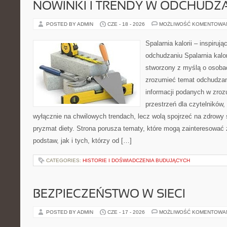
NOWINKI I TRENDY W ODCHUDZ
POSTED BY ADMIN
CZE - 18 - 2026
MOŻLIWOŚĆ KOMENTOWA
Spalarnia kalorii – inspiruj
odchudzaniu Spalarnia kalor
stworzony z myślą o osobac
zrozumieć temat odchudzan
informacji podanych w zroz
przestrzeń dla czytelników,
wyłącznie na chwilowych trendach, lecz wolą spojrzeć na zdrowy s
pryzmat diety. Strona porusza tematy, które mogą zainteresować
podstaw, jak i tych, którzy od […]
CATEGORIES:
HISTORIE I DOŚWIADCZENIA BUDUJĄCYCH
BEZPIECZEŃSTWO W SIECI
POSTED BY ADMIN
CZE - 17 - 2026
MOŻLIWOŚĆ KOMENTOWA