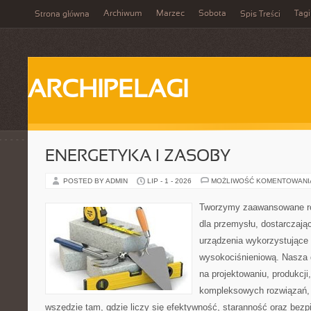
Archiwum
Marzec
Sobota
Tagi
Strona główna
Spis Treści
ARCHIPELAGI
ENERGETYKA I ZASOBY
POSTED BY ADMIN
LIP - 1 - 2026
MOŻLIWOŚĆ KOMENTOWAN
Tworzymy zaawansowane ro
dla przemysłu, dostarczaj
urządzenia wykorzystujące 
wysokociśnieniową. Nasza d
na projektowaniu, produkcji
kompleksowych rozwiązań, 
wszędzie tam, gdzie liczy się efektywność, staranność oraz be