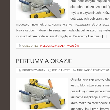
oraz codziennym inspiracjo
się dobrze niezależnie od f
myślą o czytelnikach, któr
dotyczących dobierania ubra
modowych nowinek oraz kosmetycznych rozwiązań. Strona łączy i
bliską osobom, które interesują się modą dla pełniejszych sylwete
indywidualnym podejściem do wyglądu. Polecamy Bielizna i […]
CATEGORIES:
PIELĘGNACJA CIAŁA I WŁOSÓW
PERFUMY A OKAZJE
POSTED BY ADMIN
CZE - 14 - 2026
MOŻLIWOŚĆ KOMENTOWA
Orientalno-przyprawowy char
jest to blog stworzony z my
poszukują intensywne aroma
kulinarne inspiracje z różny
która może zainteresować
kucharzy, jak i tych, którz