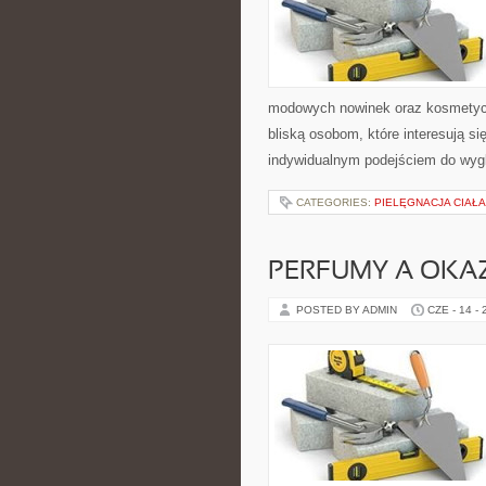
modowych nowinek oraz kosmetyczn
bliską osobom, które interesują si
indywidualnym podejściem do wygl
CATEGORIES:
PIELĘGNACJA CIAŁ
PERFUMY A OKA
POSTED BY ADMIN
CZE - 14 -