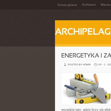
Archiwum
Marzec
Strona główna
ARCHIPELAG
ENERGETYKA I Z
POSTED BY ADMIN
LIP - 1 - 2
wszędzie tam, gdzie liczy się ef