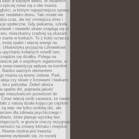
a ludzi w każdym wieku. W ostatnich
 częściej mówi się o idei miasta
egłości, w którym najważniejsze sprawy
ić niedaleko domu. Taki model nie
dza czas, ale też zmniejsza stres i
acje społeczne. Gdy piekarnia, szkoła,
stanek i niewielki skwer znajdują się w
eru, mieszkańcy rzadziej są skazani
 stanie w korkach. To z kolei oznacza
 mniej spalin i więcej energii na
. Urbanistyka przyjazna człowiekowi
a upychaniu kolejnych osiedli tam,
 znajdzie się działka. Polega na
mieście jak o wspólnym organizmie, w
a nowa inwestycja wpływa na komfort
zi. Bardzo ważnym elementem
 miasta są tereny zielone. Park,
aleja czy skwer z krzewami i ławkami
s, lecz potrzeba. Zieleń obniża
w upalne dni, poprawia jakość
daje mieszkańcom przestrzeń do
 Coraz więcej osób zauważa, że nawet
ntakt z naturą działa kojąco po ciężkim
 są więc nie tylko ozdobą ulic, ale
arciem dla zdrowia psychicznego i
Miasto, które planuje wycinkę bez
stępczych, w gruncie rzeczy rezygnuje
porności na zmiany klimatu i miejskie
. Równie istotna jest kwestia
Dawniej wydawało się, że rozwój