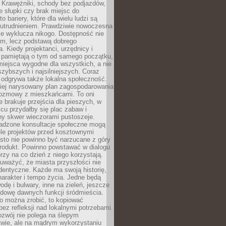
 Krawężniki, schody bez podjazdów,
e słupki czy brak miejsc do
 bariery, które dla wielu ludzi są
utrudnieniem. Prawdziwie nowoczesna
ie wyklucza nikogo. Dostępność nie
em, lecz podstawą dobrego
a. Kiedy projektanci, urzędnicy i
 pamiętają o tym od samego początku,
iejsca wygodne dla wszystkich, a nie
jszybszych i najsilniejszych. Coraz
 odgrywa także lokalna społeczność.
piej narysowany plan zagospodarowania
 rozmowy z mieszkańcami. To oni
e brakuje przejścia dla pieszych, w
cu przydałby się plac zabaw i
ny skwer wieczorami pustoszeje.
adzone konsultacje społeczne mogą
ele projektów przed kosztownymi
sto nie powinno być narzucane z góry
produkt. Powinno powstawać w dialogu
órzy na co dzień z niego korzystają.
uważyć, że miasta przyszłości nie
dentyczne. Każde ma swoją historię,
charakter i tempo życia. Jedne będą
odę i bulwary, inne na zieleń, jeszcze
udowę dawnych funkcji śródmieścia.
o można zrobić, to kopiować
bez refleksji nad lokalnymi potrzebami.
ozwój nie polega na ślepym
twie, ale na mądrym wykorzystaniu