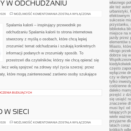
własnego po
DY W ODCHUDZANIU
ale też aute
urbanistyki,
NOWINKI
 2026
MOŻLIWOŚĆ KOMENTOWANIA
ZOSTAŁA WYŁĄCZONA
efektownym 
I
sukcesie mia
TRENDY
W
przystanku, 
Spalarnia kalorii – inspirujący przewodnik po
ODCHUDZANIU
biblioteka b
odchudzaniu Spalarnia kalorii to strona internetowa
miejsce na r
jazdy przez p
stworzony z myślą o osobach, które chcą lepiej
elementów sk
zrozumieć temat odchudzania i szukają konkretnych
Miasto, któr
nikogo prze
informacji podanych w zrozumiały sposób. To
dobrze się w
Współczesne 
przestrzeń dla czytelników, którzy nie chcą opierać się
kiedykolwiek
 lecz wolą spojrzeć na zdrowy styl życia szerzej: przez
często zapom
wyłącznie dr
maty, które mogą zainteresować zarówno osoby szukające
czy w danym 
tylko inwest
codzienne d
daleko mamy
DCZENIA BUDUJĄCYCH
przejść z dz
się usiąść n
znaczenie dl
musi być od 
 W SIECI
latających 
wiele ważnie
przyjazne dl
BEZPIECZEŃSTWO
 2026
MOŻLIWOŚĆ KOMENTOWANIA
ZOSTAŁA WYŁĄCZONA
latach coraz
W
SIECI
krótkich odl