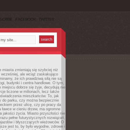
SCRIBE
FACEBOOK
TWITTER
miasta zmieniają się szybciej niż
 wcześniej, ale wciąż zaskakująco
inamy, że ich prawdziwą siłą nie są
ogi, budynki i centra handlowe. O tym,
miejscu dobrze się żyje, decydują nie
ycje liczone w milionach, lecz także
oświadczenia mieszkańców. To, jak
 do parku, czy można bezpiecznie
ieckiem przez ulicę, czy po pracy da
a ławce w cieniu drzew, ma ogromne
a jakości życia. Miasto przyszłości nie
razu pełne futurystycznych rozwiązań,
pojazdów i błyszczących wieżowców. O
jsze jest to, by było wygodne, zdrowe i