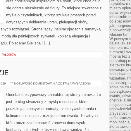
oraz codziennym inspiracjom dla osób, które chcą czuć
największe ul
się dobrze niezależnie od figury. To miejsce stworzone z
miasto opier
coraz większ
myślą o czytelnikach, którzy szukają prostych porad
infrastruktu
do spacerów.
dotyczących dobierania ubrań, pielęgnacji skóry,
jak margines
ych rozwiązań. Strona łączy inspiracyjny ton z tematyką
z najważniej
właśnie tam
ę modą dla pełniejszych sylwetek, kobiecą elegancją i
W pewnym se
ądu. Polecamy Bielizna i […]
działa jak
se
element ma s
z resztą i w
A I WŁOSÓW
można też z
potrzebują m
ale także b
elewacje, p
ZJE
zabudowa sp
wizualnie. 
na nastrój, 
PERFUMY
 2026
MOŻLIWOŚĆ KOMENTOWANIA
ZOSTAŁA WYŁĄCZONA
A
sobie na co 
OKAZJE
uporządkowan
Orientalno-przyprawowy charakter tej strony sprawia, że
kwiaty, oświ
chętniej z ni
jest to blog stworzony z myślą o osobach, które
miejscem za
poszukują intensywne aromaty, nieoczywiste smaki i
odpowiedzial
przyszłości 
kulinarne inspiracje z różnych stron świata. To witryna,
osób starszy
mobilnością.
która może zainteresować zarówno domowych
źle ustawion
kucharzy, jak i tych, którzy od dawna wiedzą, że
odpoczynku to