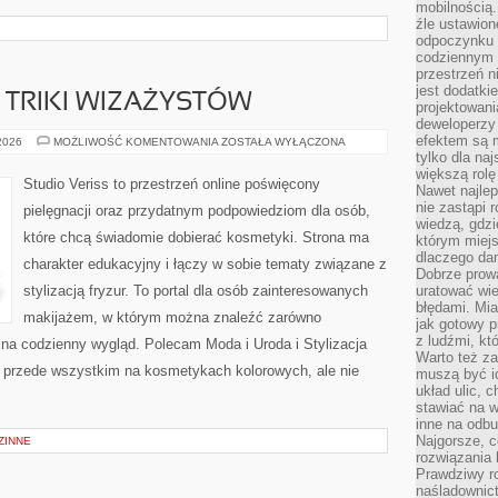
mobilnością.
źle ustawion
odpoczynku to
codziennym 
przestrzeń n
jest dodatki
TRIKI WIZAŻYSTÓW
projektowani
deweloperzy
efektem są m
PROFESJONALNE
 2026
MOŻLIWOŚĆ KOMENTOWANIA
ZOSTAŁA WYŁĄCZONA
TRIKI
tylko dla na
WIZAŻYSTÓW
większą rolę
Studio Veriss to przestrzeń online poświęcony
Nawet najle
nie zastąpi
pielęgnacji oraz przydatnym podpowiedziom dla osób,
wiedzą, gdzi
które chcą świadomie dobierać kosmetyki. Strona ma
którym miejs
dlaczego da
charakter edukacyjny i łączy w sobie tematy związane z
Dobrze prow
stylizacją fryzur. To portal dla osób zainteresowanych
uratować wi
błędami. Mia
makijażem, w którym można znaleźć zarówno
jak gotowy 
z ludźmi, kt
y na codzienny wygląd. Polecam Moda i Uroda i Stylizacja
Warto też za
ię przede wszystkim na kosmetykach kolorowych, ale nie
muszą być i
układ ulic, 
stawiać na w
inne na odb
Najgorsze, c
ZINNE
rozwiązania 
Prawdziwy r
naśladownic