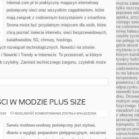
Internat.com.pl to praktyczny magazyn internetowy
można załatw
tylko oszczę
poświęcony sieci oraz wszystkim zagadnieniom, które
poprawia rel
apteka, przy
mają związek z codziennym korzystaniem z smartfona.
zasięgu spac
Strona może być przydatnym miejscem dla osób, które
na codzienne
mniej hałasu,
chcą poznać świecie internetu, sieci bezprzewodowych,
zwykłe życie
światłowodów, 5G, chmury, hostingu,
nie polega n
gdzie akurat
ch rozwiązań technologicznych. Nowości na stronie:
myśleniu o 
którym każd
 Nowinki i Trendy w Internecie. To przestrzeń, w którym
tysięcy lud
b czytelny. Zamiast technicznego żargonu, czytelnik może
nowoczesnego
zadrzewiona 
to nie luksu
temperaturę 
powietrza i 
odpoczynku.
niewielki ko
dniu. Drzewa
realnym wsp
CI W MODZIE PLUS SIZE
fizycznego. 
nasadzeń za
TRENDY
 2026
MOŻLIWOŚĆ KOMENTOWANIA
ZOSTAŁA WYŁĄCZONA
z własnej od
I
przeciążenie
NOWOŚCI
W
transportu. 
Serwis modowo-urodowy poświęcony jest stylowi,
MODZIE
oznacza prz
PLUS
dbaniu o wygląd, preparatom pielęgnacyjnym, wizażowi
samochodów 
SIZE
już wyraźnie