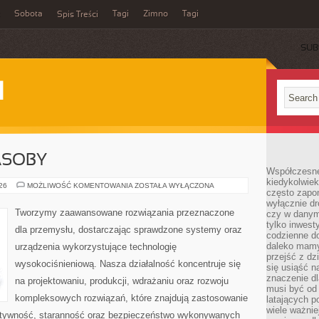
Sobota
Tagi
Zimno
Tagi
Spis Treści
SUB
I
ASOBY
Współczesne 
kiedykolwiek
ENERGETYKA
026
MOŻLIWOŚĆ KOMENTOWANIA
ZOSTAŁA WYŁĄCZONA
często zapom
I
ZASOBY
wyłącznie dr
Tworzymy zaawansowane rozwiązania przeznaczone
czy w danym 
tylko inwest
dla przemysłu, dostarczając sprawdzone systemy oraz
codzienne d
daleko mamy
urządzenia wykorzystujące technologię
przejść z dz
wysokociśnieniową. Nasza działalność koncentruje się
się usiąść n
znaczenie dl
na projektowaniu, produkcji, wdrażaniu oraz rozwoju
musi być od 
kompleksowych rozwiązań, które znajdują zastosowanie
latających 
wiele ważnie
ektywność, staranność oraz bezpieczeństwo wykonywanych