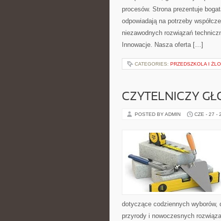
procesów. Strona prezentuje bogatą
odpowiadają na potrzeby współcze
niezawodnych rozwiązań techniczny
Innowacje. Nasza oferta […]
CATEGORIES:
PRZEDSZKOLA I ŻLO
CZYTELNICZY GŁ
POSTED BY ADMIN
CZE - 27 -
dotyczące codziennych wyborów, d
przyrody i nowoczesnych rozwiąza