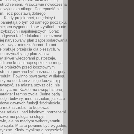
utrudnieniem. Prawdziwie nowoczesna
ie wyklucza nikogo. Dostępność nie
em, lecz podstawą dobrego
a. Kiedy projektanci, urzędnicy i
 pamiętają o tym od samego początku,
iejsca wygodne dla wszystkich, a nie
jszybszych i najsilniejszych. Coraz
 odgrywa także lokalna społeczność.
piej narysowany plan zagospodarowania
 rozmowy z mieszkańcami. To oni
e brakuje przejścia dla pieszych, w
cu przydałby się plac zabaw i
ny skwer wieczorami pustoszeje.
adzone konsultacje społeczne mogą
ele projektów przed kosztownymi
sto nie powinno być narzucane z góry
produkt. Powinno powstawać w dialogu
órzy na co dzień z niego korzystają.
uważyć, że miasta przyszłości nie
dentyczne. Każde ma swoją historię,
charakter i tempo życia. Jedne będą
odę i bulwary, inne na zieleń, jeszcze
udowę dawnych funkcji śródmieścia.
o można zrobić, to kopiować
bez refleksji nad lokalnymi potrzebami.
ozwój nie polega na ślepym
twie, ale na mądrym wykorzystaniu
tencjału. Miasto powinno być wygodne,
ntyczne. Kiedy myślimy o przyszłości