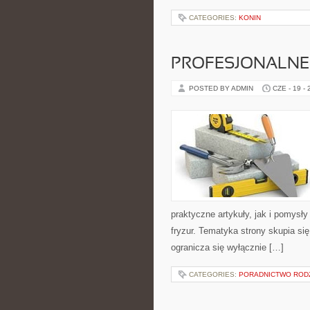
CATEGORIES:
KONIN
PROFESJONALNE 
POSTED BY ADMIN
CZE - 19 -
praktyczne artykuły, jak i pomysł
fryzur. Tematyka strony skupia s
ogranicza się wyłącznie […]
CATEGORIES:
PORADNICTWO ROD