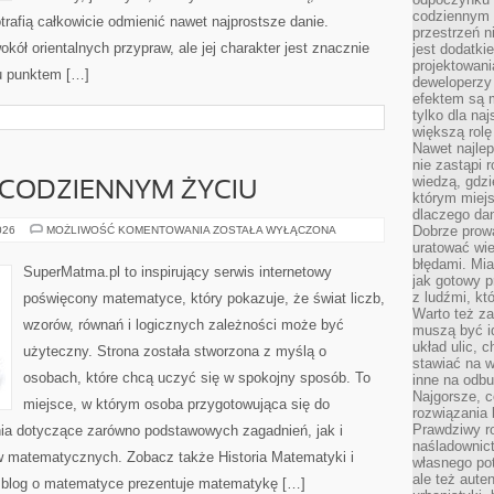
codziennym 
rafią całkowicie odmienić nawet najprostsze danie.
przestrzeń n
kół orientalnych przypraw, ale jej charakter jest znacznie
jest dodatki
projektowani
u punktem […]
deweloperzy
efektem są m
tylko dla na
większą rolę
Nawet najle
nie zastąpi
wiedzą, gdzi
CODZIENNYM ŻYCIU
którym miejs
dlaczego da
MATEMATYKA
Dobrze prow
026
MOŻLIWOŚĆ KOMENTOWANIA
ZOSTAŁA WYŁĄCZONA
W
uratować wi
CODZIENNYM
błędami. Mia
ŻYCIU
SuperMatma.pl to inspirujący serwis internetowy
jak gotowy 
z ludźmi, kt
poświęcony matematyce, który pokazuje, że świat liczb,
Warto też za
wzorów, równań i logicznych zależności może być
muszą być i
układ ulic, 
użyteczny. Strona została stworzona z myślą o
stawiać na w
osobach, które chcą uczyć się w spokojny sposób. To
inne na odb
Najgorsze, c
miejsce, w którym osoba przygotowująca się do
rozwiązania 
Prawdziwy r
ia dotyczące zarówno podstawowych zagadnień, jak i
naśladownic
 matematycznych. Zobacz także Historia Matematyki i
własnego po
ale też aute
 blog o matematyce prezentuje matematykę […]