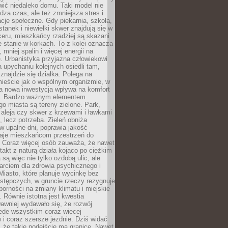
ić niedaleko domu. Taki model nie
dza czas, ale też zmniejsza stres i
acje społeczne. Gdy piekarnia, szkoła,
stanek i niewielki skwer znajdują się w
eru, mieszkańcy rzadziej są skazani
 stanie w korkach. To z kolei oznacza
 mniej spalin i więcej energii na
. Urbanistyka przyjazna człowiekowi
a upychaniu kolejnych osiedli tam,
 znajdzie się działka. Polega na
mieście jak o wspólnym organizmie, w
a nowa inwestycja wpływa na komfort
zi. Bardzo ważnym elementem
 miasta są tereny zielone. Park,
aleja czy skwer z krzewami i ławkami
s, lecz potrzeba. Zieleń obniża
w upalne dni, poprawia jakość
daje mieszkańcom przestrzeń do
 Coraz więcej osób zauważa, że nawet
ntakt z naturą działa kojąco po ciężkim
 są więc nie tylko ozdobą ulic, ale
arciem dla zdrowia psychicznego i
Miasto, które planuje wycinkę bez
stępczych, w gruncie rzeczy rezygnuje
porności na zmiany klimatu i miejskie
. Równie istotna jest kwestia
Dawniej wydawało się, że rozwój
ede wszystkim coraz więcej
i coraz szersze jezdnie. Dziś widać
, że takie podejście ma granice. Nawet