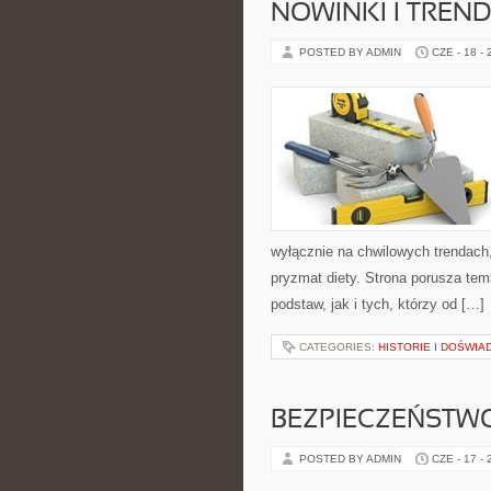
NOWINKI I TREN
POSTED BY ADMIN
CZE - 18 -
wyłącznie na chwilowych trendach,
pryzmat diety. Strona porusza te
podstaw, jak i tych, którzy od […]
CATEGORIES:
HISTORIE I DOŚWIA
BEZPIECZEŃSTWO
POSTED BY ADMIN
CZE - 17 -