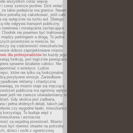
ede wszystkim coraz więcej
i coraz szersze jezdnie. Dziś widać
, że takie podejście ma granice. Nawet
ice potrafią się zakorkować, jeśli całe
a się wyłącznie na ruchu aut. Dlatego
ą rolę odgrywa transport publiczny,
ra rowerowa i rozwiązania zachęcające
 Chodnik nie powinien być traktowany
 między parkingiem a drogą. To jedna
szych przestrzeni w mieście, bo
 toczy się codzienność mieszkańców.
nsie dobrze zaprojektowane miasto
rwis dla profesjonalistów
bo każdy jego
woją funkcję, jest logicznie powiązany
spiera sprawne działanie całości. Nie
apominać o estetyce. Ludzie
iejsc, które nie tylko są funkcjonalne,
udzą pozytywne emocje. Zaniedbane
rzypadkowe reklamy i chaotyczna
rawiają, że miasto staje się męczące
Przestrzeń publiczna ma ogromny wpływ
nawet jeśli nie zawsze uświadamiamy to
dzień. Gdy okolica jest zadbana,
a i pełna drobnych detali, takich jak
etlenie czy wygodne ławki, mieszkańcy
ej korzystają. To buduje więź z
mieszkania i wzmacnia
ność za wspólną przestrzeń. Miasto
musi być również otwarte na potrzeby
ch, dzieci i osób z ograniczoną