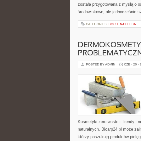
została przygotowana z myślą o o
środowiskowe, ale jednocześnie s
CATEGORIES:
BOCHEN-CHLEBA
DERMOKOSMETYK
PROBLEMATYCZ
POSTED BY ADMIN
CZE - 20 -
Kosmetyki zero waste i Trendy i
naturalnych. Bioarp24.pl może za
którzy poszukują produktów pielęg