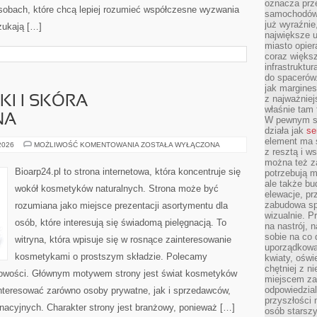
oznacza prz
sobach, które chcą lepiej rozumieć współczesne wyzwania
samochodów 
już wyraźnie
zukają […]
największe ul
miasto opier
coraz większ
infrastruktu
do spacerów.
jak margines
z najważniej
I I SKÓRA
właśnie tam
NA
W pewnym se
działa jak
se
element ma s
DERMOKOSMETYKI
 2026
MOŻLIWOŚĆ KOMENTOWANIA
ZOSTAŁA WYŁĄCZONA
z resztą i w
I
SKÓRA
można też z
PROBLEMATYCZNA
Bioarp24.pl to strona internetowa, która koncentruje się
potrzebują m
ale także b
wokół kosmetyków naturalnych. Strona może być
elewacje, p
zabudowa sp
rozumiana jako miejsce prezentacji asortymentu dla
wizualnie. 
osób, które interesują się świadomą pielęgnacją. To
na nastrój, 
sobie na co 
witryna, która wpisuje się w rosnące zainteresowanie
uporządkowan
kosmetykami o prostszym składzie. Polecamy
kwiaty, oświ
chętniej z ni
 nowości. Głównym motywem strony jest świat kosmetyków
miejscem za
odpowiedzial
interesować zarówno osoby prywatne, jak i sprzedawców,
przyszłości 
nacyjnych. Charakter strony jest branżowy, ponieważ […]
osób starszy