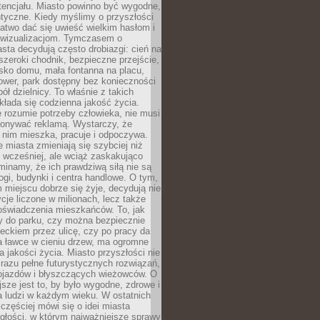
tencjału. Miasto powinno być wygodne,
ntyczne. Kiedy myślimy o przyszłości
 łatwo dać się uwieść wielkim hasłom i
wizualizacjom. Tymczasem o
sta decydują często drobiazgi: cień na
szeroki chodnik, bezpieczne przejście,
lisko domu, mała fontanna na placu,
ower, park dostępny bez konieczności
ół dzielnicy. To właśnie z takich
łada się codzienna jakość życia.
e rozumie potrzeby człowieka, nie musi
konywać reklamą. Wystarczy, że
 nim mieszka, pracuje i odpoczywa.
miasta zmieniają się szybciej niż
 wcześniej, ale wciąż zaskakująco
inamy, że ich prawdziwą siłą nie są
ogi, budynki i centra handlowe. O tym,
miejscu dobrze się żyje, decydują nie
ycje liczone w milionach, lecz także
oświadczenia mieszkańców. To, jak
 do parku, czy można bezpiecznie
ieckiem przez ulicę, czy po pracy da
a ławce w cieniu drzew, ma ogromne
a jakości życia. Miasto przyszłości nie
razu pełne futurystycznych rozwiązań,
pojazdów i błyszczących wieżowców. O
jsze jest to, by było wygodne, zdrowe i
a ludzi w każdym wieku. W ostatnich
 częściej mówi się o idei miasta
egłości, w którym najważniejsze sprawy