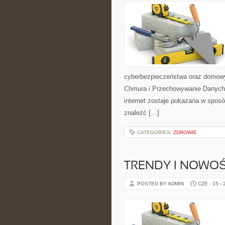
cyberbezpieczeństwa oraz domowy
Chmura i Przechowywanie Danych i
internet zostaje pokazana w sposó
znaleźć […]
CATEGORIES:
ZDROWIE
TRENDY I NOWOŚ
POSTED BY ADMIN
CZE - 15 -