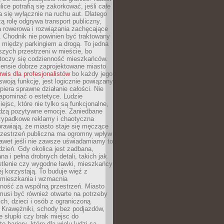
ice potrafią się zakorkować, jeśli całe
a się wyłącznie na ruchu aut. Dlatego
ą rolę odgrywa transport publiczny,
ra rowerowa i rozwiązania zachęcające
 Chodnik nie powinien być traktowany
 między parkingiem a drogą. To jedna
szych przestrzeni w mieście, bo
 toczy się codzienność mieszkańców.
nsie dobrze zaprojektowane miasto
rwis dla profesjonalistów
bo każdy jego
woją funkcję, jest logicznie powiązany
spiera sprawne działanie całości. Nie
apominać o estetyce. Ludzie
iejsc, które nie tylko są funkcjonalne,
udzą pozytywne emocje. Zaniedbane
rzypadkowe reklamy i chaotyczna
rawiają, że miasto staje się męczące
Przestrzeń publiczna ma ogromny wpływ
nawet jeśli nie zawsze uświadamiamy to
dzień. Gdy okolica jest zadbana,
a i pełna drobnych detali, takich jak
etlenie czy wygodne ławki, mieszkańcy
ej korzystają. To buduje więź z
mieszkania i wzmacnia
ność za wspólną przestrzeń. Miasto
musi być również otwarte na potrzeby
ch, dzieci i osób z ograniczoną
 Krawężniki, schody bez podjazdów,
e słupki czy brak miejsc do
 bariery, które dla wielu ludzi są