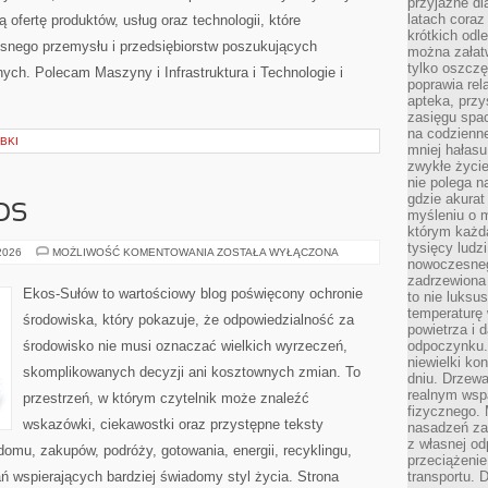
przyjazne dl
latach coraz
 ofertę produktów, usług oraz technologii, które
krótkich odl
snego przemysłu i przedsiębiorstw poszukujących
można załatw
tylko oszczę
ch. Polecam Maszyny i Infrastruktura i Technologie i
poprawia rel
apteka, przy
zasięgu spac
na codzienne
BKI
mniej hałasu,
zwykłe życie
nie polega n
gdzie akurat
OS
myśleniu o 
którym każd
tysięcy lud
CZYTELNICZY
 2026
MOŻLIWOŚĆ KOMENTOWANIA
ZOSTAŁA WYŁĄCZONA
nowoczesnego
GŁOS
zadrzewiona 
Ekos-Sułów to wartościowy blog poświęcony ochronie
to nie luksu
temperaturę 
środowiska, który pokazuje, że odpowiedzialność za
powietrza i 
środowisko nie musi oznaczać wielkich wyrzeczeń,
odpoczynku.
niewielki ko
skomplikowanych decyzji ani kosztownych zmian. To
dniu. Drzewa
realnym wsp
przestrzeń, w którym czytelnik może znaleźć
fizycznego. 
wskazówki, ciekawostki oraz przystępne teksty
nasadzeń za
z własnej od
omu, zakupów, podróży, gotowania, energii, recyklingu,
przeciążenie
ń wspierających bardziej świadomy styl życia. Strona
transportu. 