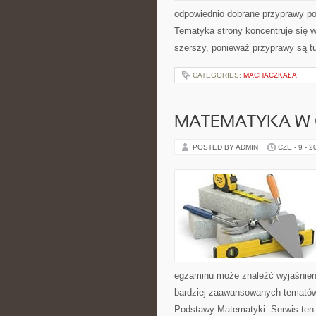
odpowiednio dobrane przyprawy pot
Tematyka strony koncentruje się wo
szerszy, ponieważ przyprawy są t
CATEGORIES:
MACHACZKAŁA
MATEMATYKA W 
POSTED BY ADMIN
CZE - 9 - 2
egzaminu może znaleźć wyjaśnien
bardziej zaawansowanych tematów
Podstawy Matematyki. Serwis ten