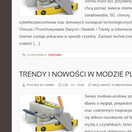
Strona może być przydatny
chcą poznać świecie intern
światłowodów, 5G, chmury, 
cyberbezpieczeństwa oraz domowych rozwiązań technologicznych
Chmura i Przechowywanie Danych i Nowinki i Trendy w Internecie
internet zostaje pokazana w sposób czytelny. Zamiast techniczn
znaleźć […]
CATEGORIES:
ZDROWIE
TRENDY I NOWOŚCI W MODZIE PL
POSTED BY ADMIN
CZE - 15 - 2026
MOŻLIWOŚĆ KOMENTOWA
Serwis modowo-urodowy poś
dbaniu o wygląd, preparato
oraz codziennym inspiracjo
się dobrze niezależnie od f
myślą o czytelnikach, któr
dotyczących dobierania ubra