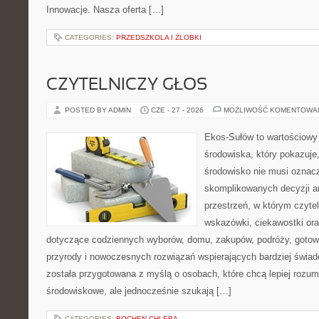
Innowacje. Nasza oferta […]
CATEGORIES:
PRZEDSZKOLA I ŻLOBKI
CZYTELNICZY GŁOS
POSTED BY ADMIN
CZE - 27 - 2026
MOŻLIWOŚĆ KOMENTOWA
Ekos-Sułów to wartościowy
środowiska, który pokazuje
środowisko nie musi oznac
skomplikowanych decyzji a
przestrzeń, w którym czyte
wskazówki, ciekawostki ora
dotyczące codziennych wyborów, domu, zakupów, podróży, gotowan
przyrody i nowoczesnych rozwiązań wspierających bardziej świad
została przygotowana z myślą o osobach, które chcą lepiej roz
środowiskowe, ale jednocześnie szukają […]
CATEGORIES:
BOCHEN-CHLEBA