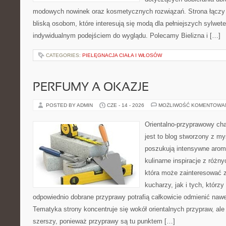
modowych nowinek oraz kosmetycznych rozwiązań. Strona łączy i
bliską osobom, które interesują się modą dla pełniejszych sylwete
indywidualnym podejściem do wyglądu. Polecamy Bielizna i […]
CATEGORIES:
PIELĘGNACJA CIAŁA I WŁOSÓW
PERFUMY A OKAZJE
POSTED BY ADMIN
CZE - 14 - 2026
MOŻLIWOŚĆ KOMENTOWA
Orientalno-przyprawowy char
jest to blog stworzony z my
poszukują intensywne aroma
kulinarne inspiracje z różny
która może zainteresować
kucharzy, jak i tych, którz
odpowiednio dobrane przyprawy potrafią całkowicie odmienić nawe
Tematyka strony koncentruje się wokół orientalnych przypraw, ale 
szerszy, ponieważ przyprawy są tu punktem […]