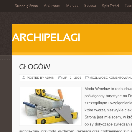
Archiwum
Marzec
Sobota
Tagi
Strona główna
Spis Treści
ARCHIPELAGI
GŁOGÓW
POSTED BY ADMIN
LIP - 2 - 2026
MOŻLIWOŚĆ KOMENTOWAN
Moda Wrocław to rozbudowa
poświęcony turystyce na D
szczególnym uwzględnienie
które tworzą niezwykle cie
Strona jest miejscem, w k
opisy dotyczące zwiedzania, 
architektury, przyrody, wydarzeń, rekreacji oraz codziennego życ