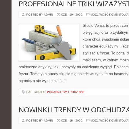
PROFESJONALNE TRIKI WIZAŻY
POSTED BY ADMIN
CZE - 19 - 2026
MOŻLIWOŚĆ KOMENTOWA
Studio Veriss to przestrzeń
pielęgnacji oraz przydatny
które chcą świadomie dobi
charakter edukacyjny i łąc
stylizacją fryzur. To portal
makijażem, w którym możn
praktyczne artykuły, jak i pomysły na codzienny wygląd. Polecam 
fryzur. Tematyka strony skupia się przede wszystkim na kosmety
ogranicza się wyłącznie […]
CATEGORIES:
PORADNICTWO RODZINNE
NOWINKI I TRENDY W ODCHUDZ
POSTED BY ADMIN
CZE - 18 - 2026
MOŻLIWOŚĆ KOMENTOWA