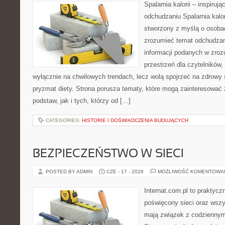
Spalarnia kalorii – inspiruj
odchudzaniu Spalarnia kalor
stworzony z myślą o osobac
zrozumieć temat odchudzan
informacji podanych w zroz
przestrzeń dla czytelników,
wyłącznie na chwilowych trendach, lecz wolą spojrzeć na zdrowy s
pryzmat diety. Strona porusza tematy, które mogą zainteresować
podstaw, jak i tych, którzy od […]
CATEGORIES:
HISTORIE I DOŚWIADCZENIA BUDUJĄCYCH
BEZPIECZEŃSTWO W SIECI
POSTED BY ADMIN
CZE - 17 - 2026
MOŻLIWOŚĆ KOMENTOWA
Internat.com.pl to praktyc
poświęcony sieci oraz wszy
mają związek z codziennym