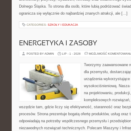
Dolnego Śląska. To strona dla osób, które lubią podróżować świ
ogranicza się wyłącznie do najbardziej znanych atrakcji, ale […]
CATEGORIES:
SZKOŁY I EDUKACJA
ENERGETYKA I ZASOBY
POSTED BY ADMIN
LIP - 1 - 2026
MOŻLIWOŚĆ KOMENTOWAN
Tworzymy zaawansowane ro
dla przemysłu, dostarczaj
urządzenia wykorzystujące 
wysokociśnieniową. Nasza d
na projektowaniu, produkcji
kompleksowych rozwiązań, 
wszędzie tam, gdzie liczy się efektywność, staranność oraz be
procesów. Strona prezentuje bogatą ofertę produktów, usług oraz t
odpowiadają na potrzeby współczesnego przemysłu i przedsiębio
niezawodnych rozwiązań technicznych. Polecam Maszyny i Infrastr