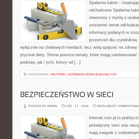
Spalarnia kalorii – inspiruj
odchudzaniu Spalarnia kalor
stworzony z myślą o osobac
zrozumieć temat odchudzan
informacji podanych w zroz
przestrzeń dla czytelników,
wyłącznie na chwilowych trendach, lecz wolą spojrzeć na zdrowy s
pryzmat diety. Strona porusza tematy, które mogą zainteresować
podstaw, jak i tych, którzy od […]
CATEGORIES:
HISTORIE I DOŚWIADCZENIA BUDUJĄCYCH
BEZPIECZEŃSTWO W SIECI
POSTED BY ADMIN
CZE - 17 - 2026
MOŻLIWOŚĆ KOMENTOWA
Internat.com.pl to praktyc
poświęcony sieci oraz wszy
mają związek z codziennym