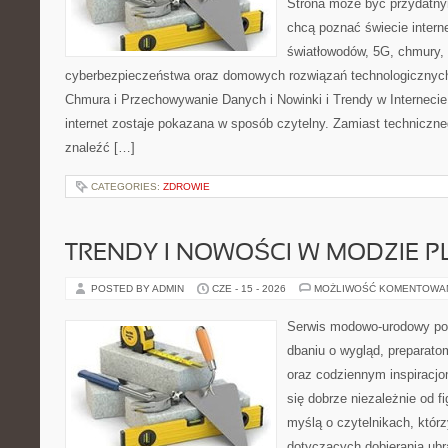
Strona może być przydatny
chcą poznać świecie intern
światłowodów, 5G, chmury, 
cyberbezpieczeństwa oraz domowych rozwiązań technologicznych
Chmura i Przechowywanie Danych i Nowinki i Trendy w Internecie
internet zostaje pokazana w sposób czytelny. Zamiast techniczn
znaleźć […]
CATEGORIES:
ZDROWIE
TRENDY I NOWOŚCI W MODZIE PL
POSTED BY ADMIN
CZE - 15 - 2026
MOŻLIWOŚĆ KOMENTOWA
Serwis modowo-urodowy poś
dbaniu o wygląd, preparato
oraz codziennym inspiracjo
się dobrze niezależnie od f
myślą o czytelnikach, któr
dotyczących dobierania ubra