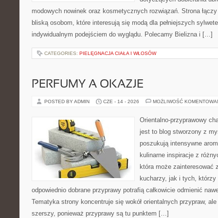
modowych nowinek oraz kosmetycznych rozwiązań. Strona łączy i
bliską osobom, które interesują się modą dla pełniejszych sylwete
indywidualnym podejściem do wyglądu. Polecamy Bielizna i […]
CATEGORIES:
PIELĘGNACJA CIAŁA I WŁOSÓW
PERFUMY A OKAZJE
POSTED BY ADMIN
CZE - 14 - 2026
MOŻLIWOŚĆ KOMENTOWA
Orientalno-przyprawowy char
jest to blog stworzony z my
poszukują intensywne aroma
kulinarne inspiracje z różny
która może zainteresować
kucharzy, jak i tych, którz
odpowiednio dobrane przyprawy potrafią całkowicie odmienić nawe
Tematyka strony koncentruje się wokół orientalnych przypraw, ale 
szerszy, ponieważ przyprawy są tu punktem […]