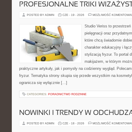
PROFESJONALNE TRIKI WIZAŻY
POSTED BY ADMIN
CZE - 19 - 2026
MOŻLIWOŚĆ KOMENTOWA
Studio Veriss to przestrzeń
pielęgnacji oraz przydatny
które chcą świadomie dobi
charakter edukacyjny i łąc
stylizacją fryzur. To portal
makijażem, w którym możn
praktyczne artykuły, jak i pomysły na codzienny wygląd. Polecam 
fryzur. Tematyka strony skupia się przede wszystkim na kosmety
ogranicza się wyłącznie […]
CATEGORIES:
PORADNICTWO RODZINNE
NOWINKI I TRENDY W ODCHUDZ
POSTED BY ADMIN
CZE - 18 - 2026
MOŻLIWOŚĆ KOMENTOWA