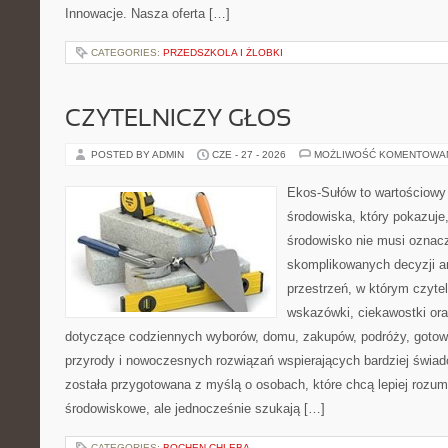
Innowacje. Nasza oferta […]
CATEGORIES:
PRZEDSZKOLA I ŻLOBKI
CZYTELNICZY GŁOS
POSTED BY ADMIN
CZE - 27 - 2026
MOŻLIWOŚĆ KOMENTOWA
Ekos-Sułów to wartościowy
środowiska, który pokazuje
środowisko nie musi oznac
skomplikowanych decyzji a
przestrzeń, w którym czyte
wskazówki, ciekawostki ora
dotyczące codziennych wyborów, domu, zakupów, podróży, gotowan
przyrody i nowoczesnych rozwiązań wspierających bardziej świad
została przygotowana z myślą o osobach, które chcą lepiej roz
środowiskowe, ale jednocześnie szukają […]
CATEGORIES:
BOCHEN-CHLEBA