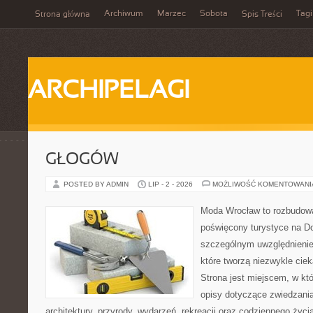
Archiwum
Marzec
Sobota
Tagi
Strona główna
Spis Treści
ARCHIPELAGI
GŁOGÓW
POSTED BY ADMIN
LIP - 2 - 2026
MOŻLIWOŚĆ KOMENTOWAN
Moda Wrocław to rozbudowa
poświęcony turystyce na D
szczególnym uwzględnienie
które tworzą niezwykle cie
Strona jest miejscem, w k
opisy dotyczące zwiedzania, 
architektury, przyrody, wydarzeń, rekreacji oraz codziennego życ