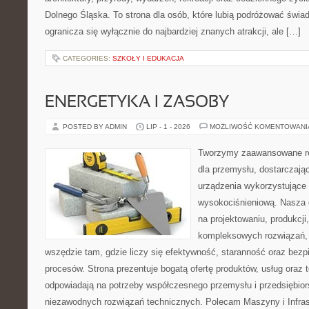
Dolnego Śląska. To strona dla osób, które lubią podróżować świ
ogranicza się wyłącznie do najbardziej znanych atrakcji, ale […]
CATEGORIES:
SZKOŁY I EDUKACJA
ENERGETYKA I ZASOBY
POSTED BY ADMIN
LIP - 1 - 2026
MOŻLIWOŚĆ KOMENTOWAN
Tworzymy zaawansowane ro
dla przemysłu, dostarczaj
urządzenia wykorzystujące 
wysokociśnieniową. Nasza d
na projektowaniu, produkcji
kompleksowych rozwiązań, 
wszędzie tam, gdzie liczy się efektywność, staranność oraz be
procesów. Strona prezentuje bogatą ofertę produktów, usług oraz t
odpowiadają na potrzeby współczesnego przemysłu i przedsiębio
niezawodnych rozwiązań technicznych. Polecam Maszyny i Infrastr