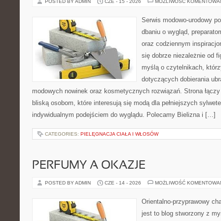
POSTED BY ADMIN
CZE - 15 - 2026
MOŻLIWOŚĆ KOMENTOWA
Serwis modowo-urodowy poś
dbaniu o wygląd, preparato
oraz codziennym inspiracjo
się dobrze niezależnie od f
myślą o czytelnikach, któr
dotyczących dobierania ubra
modowych nowinek oraz kosmetycznych rozwiązań. Strona łączy i
bliską osobom, które interesują się modą dla pełniejszych sylwete
indywidualnym podejściem do wyglądu. Polecamy Bielizna i […]
CATEGORIES:
PIELĘGNACJA CIAŁA I WŁOSÓW
PERFUMY A OKAZJE
POSTED BY ADMIN
CZE - 14 - 2026
MOŻLIWOŚĆ KOMENTOWA
Orientalno-przyprawowy char
jest to blog stworzony z my