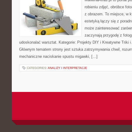
robieniu zdjęć, obróbce foto
z obrazem. To miejsce, w k
estetyką łączy się z porad
może zainteresować zarówn
zaczynają przygodę z fotogra
udoskonalać warsztat. Kategorie: Projekty DIY i Kreatywne Triki i A
Głównym tematem strony jest sztuka zatrzymywania chwil, rozumi
mechaniczne naciskanie spustu migawki, […]
CATEGORIES:
ANALIZY I INTERPRETACJE