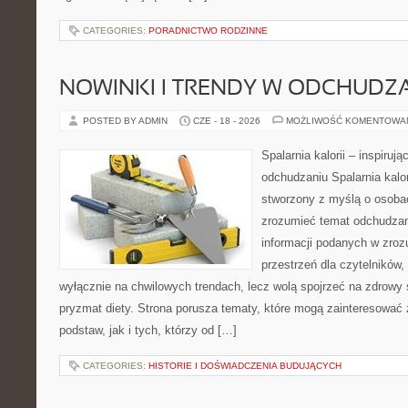
CATEGORIES:
PORADNICTWO RODZINNE
NOWINKI I TRENDY W ODCHUDZ
POSTED BY ADMIN
CZE - 18 - 2026
MOŻLIWOŚĆ KOMENTOWA
Spalarnia kalorii – inspiruj
odchudzaniu Spalarnia kalor
stworzony z myślą o osobac
zrozumieć temat odchudzan
informacji podanych w zroz
przestrzeń dla czytelników,
wyłącznie na chwilowych trendach, lecz wolą spojrzeć na zdrowy s
pryzmat diety. Strona porusza tematy, które mogą zainteresować
podstaw, jak i tych, którzy od […]
CATEGORIES:
HISTORIE I DOŚWIADCZENIA BUDUJĄCYCH