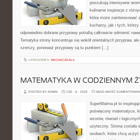
poszukują intensywne aroma
kulinarne inspiracje z różny
która może zainteresować
kucharzy, jak i tych, którz
odpowiednio dobrane przyprawy potrafią całkowicie odmienić nawe
Tematyka strony koncentruje się wokół orientalnych przypraw, ale 
szerszy, ponieważ przyprawy są tu punktem […]
CATEGORIES:
MACHACZKAŁA
MATEMATYKA W CODZIENNYM Ż
POSTED BY ADMIN
CZE - 9 - 2026
MOŻLIWOŚĆ KOMENTOWAN
SuperMatma.pl to inspirując
poświęcony matematyce, któ
wzorów, równań i logicznyc
użyteczny. Strona została 
osobach, które chcą uczyć 