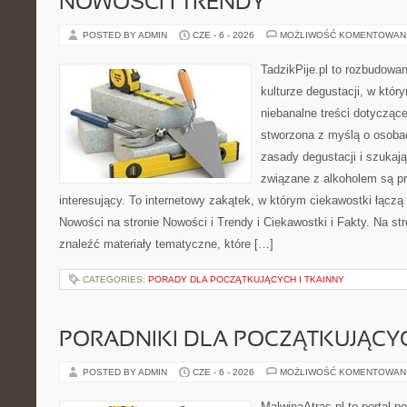
NOWOŚCI I TRENDY
POSTED BY ADMIN
CZE - 6 - 2026
MOŻLIWOŚĆ KOMENTOWAN
TadzikPije.pl to rozbudowa
kulturze degustacji, w któ
niebanalne treści dotyczące
stworzona z myślą o osoba
zasady degustacji i szukaj
związane z alkoholem są p
interesujący. To internetowy zakątek, w którym ciekawostki łączą
Nowości na stronie Nowości i Trendy i Ciekawostki i Fakty. Na st
znaleźć materiały tematyczne, które […]
CATEGORIES:
PORADY DLA POCZĄTKUJĄCYCH I TKAINNY
PORADNIKI DLA POCZĄTKUJĄCY
POSTED BY ADMIN
CZE - 6 - 2026
MOŻLIWOŚĆ KOMENTOWAN
MalwinaAtras.pl to portal 