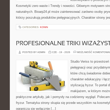
Kosmetyki zero waste i Trendy i nowości. Głównym motywem str
naturalnych. Bioarp24.pl może zainteresować zarówno osoby pryw
którzy poszukują produktów pielęgnacyjnych. Charakter strony je
CATEGORIES:
KONIN
PROFESJONALNE TRIKI WIZAŻY
POSTED BY ADMIN
CZE - 19 - 2026
MOŻLIWOŚĆ KOMENTOWA
Studio Veriss to przestrzeń
pielęgnacji oraz przydatny
które chcą świadomie dobi
charakter edukacyjny i łąc
stylizacją fryzur. To portal
makijażem, w którym możn
praktyczne artykuły, jak i pomysły na codzienny wygląd. Polecam 
fryzur. Tematyka strony skupia się przede wszystkim na kosmety
ogranicza się wyłącznie […]