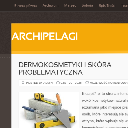
Archiwum
Marzec
Sobota
Tagi
Strona główna
Spis Treści
ARCHIPELAGI
DERMOKOSMETYKI I SKÓRA
PROBLEMATYCZNA
POSTED BY ADMIN
CZE - 20 - 2026
MOŻLIWOŚĆ KOMENTOWA
Bioarp24.pl to strona intern
wokół kosmetyków naturaln
rozumiana jako miejsce pre
osób, które interesują się 
witryna, która wpisuje się 
kosmetykami o prostszym 