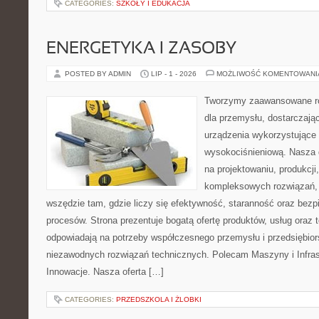
CATEGORIES:
SZKOŁY I EDUKACJA
ENERGETYKA I ZASOBY
POSTED BY ADMIN
LIP - 1 - 2026
MOŻLIWOŚĆ KOMENTOWAN
Tworzymy zaawansowane ro
dla przemysłu, dostarczaj
urządzenia wykorzystujące 
wysokociśnieniową. Nasza d
na projektowaniu, produkcji
kompleksowych rozwiązań, 
wszędzie tam, gdzie liczy się efektywność, staranność oraz be
procesów. Strona prezentuje bogatą ofertę produktów, usług oraz t
odpowiadają na potrzeby współczesnego przemysłu i przedsiębio
niezawodnych rozwiązań technicznych. Polecam Maszyny i Infrastr
Innowacje. Nasza oferta […]
CATEGORIES:
PRZEDSZKOLA I ŻLOBKI