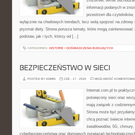
zrozumieć temat odchudzan
informacji podanych w zroz
przestrzeń dla czytelników,
wyłącznie na chwilowych trendach, lecz wolą spojrzeć na zdrowy s
pryzmat diety. Strona porusza tematy, które mogą zainteresować
podstaw, jak i tych, którzy od […]
CATEGORIES:
HISTORIE I DOŚWIADCZENIA BUDUJĄCYCH
BEZPIECZEŃSTWO W SIECI
POSTED BY ADMIN
CZE - 17 - 2026
MOŻLIWOŚĆ KOMENTOWA
Internat.com.pl to praktyc
poświęcony sieci oraz wszy
mają związek z codziennym
Strona może być przydatny
chcą poznać świecie intern
światłowodów, 5G, chmury, 
cyberbezpieczeństwa oraz domowych rozwiązań technologicznych