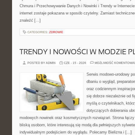
Chmura i Przechowywanie Danych i Nowinki i Trendy w Internecie
internet zostaje pokazana w sposób czytelny. Zamiast techniczn
znaleźć […]
CATEGORIES:
ZDROWIE
TRENDY I NOWOŚCI W MODZIE PL
POSTED BY ADMIN
CZE - 15 - 2026
MOŻLIWOŚĆ KOMENTOWA
Serwis modowo-urodowy poś
dbaniu o wygląd, preparato
oraz codziennym inspiracjo
się dobrze niezależnie od f
myślą o czytelnikach, któr
dotyczących dobierania ubra
modowych nowinek oraz kosmetycznych rozwiązań. Strona łączy i
bliską osobom, które interesują się modą dla pełniejszych sylwete
indywidualnym podejściem do wyglądu. Polecamy Bielizna i […]