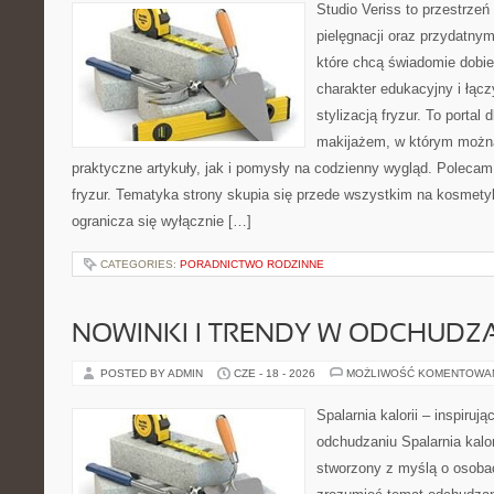
Studio Veriss to przestrzeń
pielęgnacji oraz przydatny
które chcą świadomie dobi
charakter edukacyjny i łąc
stylizacją fryzur. To portal
makijażem, w którym możn
praktyczne artykuły, jak i pomysły na codzienny wygląd. Polecam 
fryzur. Tematyka strony skupia się przede wszystkim na kosmety
ogranicza się wyłącznie […]
CATEGORIES:
PORADNICTWO RODZINNE
NOWINKI I TRENDY W ODCHUDZ
POSTED BY ADMIN
CZE - 18 - 2026
MOŻLIWOŚĆ KOMENTOWA
Spalarnia kalorii – inspiruj
odchudzaniu Spalarnia kalor
stworzony z myślą o osobac