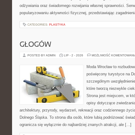
odżywiania oraz świadomego rozwijania własnej sprawności. Serwi
popularyzowaniu aktywności fizycznej, przedstawiając zagadnien
CATEGORIES:
PLASTYKA
GŁOGÓW
POSTED BY ADMIN
LIP - 2 - 2026
MOŻLIWOŚĆ KOMENTOWAN
Moda Wrocław to rozbudowa
poświęcony turystyce na D
szczególnym uwzględnienie
które tworzą niezwykle cie
Strona jest miejscem, w k
opisy dotyczące zwiedzania, 
architektury, przyrody, wydarzeń, rekreacji oraz codziennego życ
Dolnego Śląska. To strona dla osób, które lubią podróżować świ
ogranicza się wyłącznie do najbardziej znanych atrakcji, ale […]