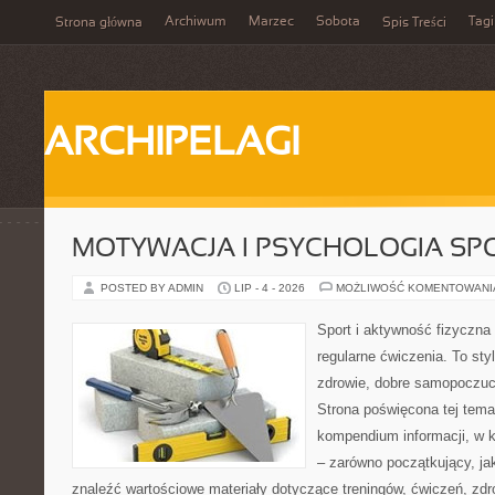
Archiwum
Marzec
Sobota
Tagi
Strona główna
Spis Treści
ARCHIPELAGI
MOTYWACJA I PSYCHOLOGIA SP
POSTED BY ADMIN
LIP - 4 - 2026
MOŻLIWOŚĆ KOMENTOWAN
Sport i aktywność fizyczna 
regularne ćwiczenia. To sty
zdrowie, dobre samopoczuci
Strona poświęcona tej tem
kompendium informacji, w k
– zarówno początkujący, j
znaleźć wartościowe materiały dotyczące treningów, ćwiczeń, zdr