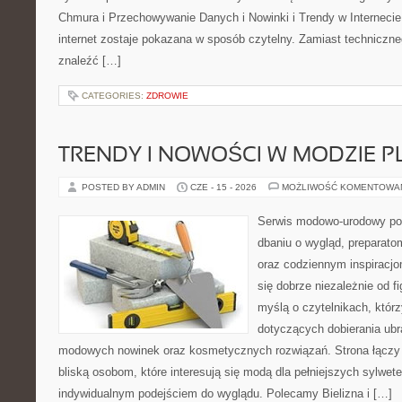
Chmura i Przechowywanie Danych i Nowinki i Trendy w Internecie
internet zostaje pokazana w sposób czytelny. Zamiast techniczn
znaleźć […]
CATEGORIES:
ZDROWIE
TRENDY I NOWOŚCI W MODZIE PL
POSTED BY ADMIN
CZE - 15 - 2026
MOŻLIWOŚĆ KOMENTOWA
Serwis modowo-urodowy poś
dbaniu o wygląd, preparato
oraz codziennym inspiracjo
się dobrze niezależnie od f
myślą o czytelnikach, któr
dotyczących dobierania ubra
modowych nowinek oraz kosmetycznych rozwiązań. Strona łączy i
bliską osobom, które interesują się modą dla pełniejszych sylwete
indywidualnym podejściem do wyglądu. Polecamy Bielizna i […]