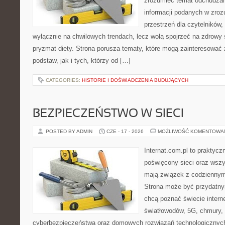
zrozumieć temat odchudzan
informacji podanych w zroz
przestrzeń dla czytelników,
wyłącznie na chwilowych trendach, lecz wolą spojrzeć na zdrowy s
pryzmat diety. Strona porusza tematy, które mogą zainteresować
podstaw, jak i tych, którzy od […]
CATEGORIES:
HISTORIE I DOŚWIADCZENIA BUDUJĄCYCH
BEZPIECZEŃSTWO W SIECI
POSTED BY ADMIN
CZE - 17 - 2026
MOŻLIWOŚĆ KOMENTOWA
Internat.com.pl to praktyc
poświęcony sieci oraz wszy
mają związek z codziennym
Strona może być przydatny
chcą poznać świecie intern
światłowodów, 5G, chmury, 
cyberbezpieczeństwa oraz domowych rozwiązań technologicznych