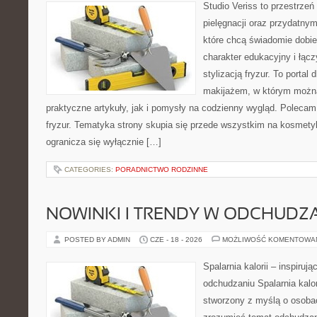
Studio Veriss to przestrzeń
pielęgnacji oraz przydatny
które chcą świadomie dobi
charakter edukacyjny i łąc
stylizacją fryzur. To portal
makijażem, w którym możn
praktyczne artykuły, jak i pomysły na codzienny wygląd. Polecam 
fryzur. Tematyka strony skupia się przede wszystkim na kosmety
ogranicza się wyłącznie […]
CATEGORIES:
PORADNICTWO RODZINNE
NOWINKI I TRENDY W ODCHUDZ
POSTED BY ADMIN
CZE - 18 - 2026
MOŻLIWOŚĆ KOMENTOWA
Spalarnia kalorii – inspiruj
odchudzaniu Spalarnia kalor
stworzony z myślą o osobac