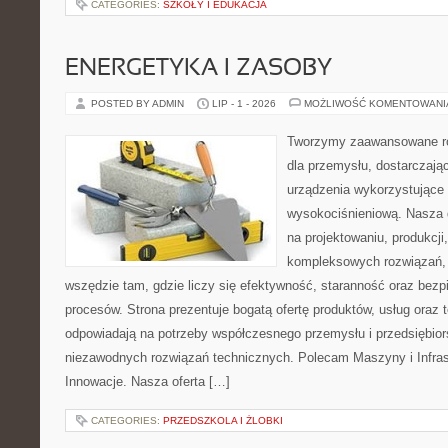
CATEGORIES:
SZKOŁY I EDUKACJA
ENERGETYKA I ZASOBY
POSTED BY ADMIN
LIP - 1 - 2026
MOŻLIWOŚĆ KOMENTOWAN
Tworzymy zaawansowane ro
dla przemysłu, dostarczaj
urządzenia wykorzystujące 
wysokociśnieniową. Nasza d
na projektowaniu, produkcji
kompleksowych rozwiązań, 
wszędzie tam, gdzie liczy się efektywność, staranność oraz be
procesów. Strona prezentuje bogatą ofertę produktów, usług oraz t
odpowiadają na potrzeby współczesnego przemysłu i przedsiębio
niezawodnych rozwiązań technicznych. Polecam Maszyny i Infrastr
Innowacje. Nasza oferta […]
CATEGORIES:
PRZEDSZKOLA I ŻLOBKI