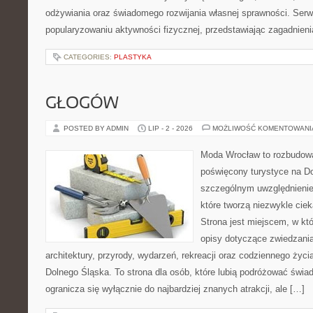
odżywiania oraz świadomego rozwijania własnej sprawności. Serwi
popularyzowaniu aktywności fizycznej, przedstawiając zagadnien
CATEGORIES:
PLASTYKA
GŁOGÓW
POSTED BY ADMIN
LIP - 2 - 2026
MOŻLIWOŚĆ KOMENTOWAN
Moda Wrocław to rozbudowa
poświęcony turystyce na D
szczególnym uwzględnienie
które tworzą niezwykle cie
Strona jest miejscem, w k
opisy dotyczące zwiedzania, 
architektury, przyrody, wydarzeń, rekreacji oraz codziennego życ
Dolnego Śląska. To strona dla osób, które lubią podróżować świ
ogranicza się wyłącznie do najbardziej znanych atrakcji, ale […]