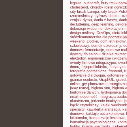
lęgowe
,
bushcraft
,
buty trekkingo
cholesterol
,
choroby roślin donicz
city break Europa
,
city break Pols
rzemieślniczy
,
cyfrowy detoks
,
cz
czujnik dymu
,
dania z kaszy
,
dani
decluttering
,
deep learning
,
dekora
dekoracje wiosenne
,
dekoracje zi
design roślinny
,
DevOps
,
dieta le
śródziemnomorska dla początkują
weekend
,
Docker
,
dom letniskowy
szkieletowy
,
domek całoroczny
,
do
domowe fermentacje
,
domowe mak
dywany do salonu
,
działka rekreac
elektrolity
,
ergonomiczne ćwiczeni
eventy firmowe integracyjne
,
even
domu
,
fizjoprofilaktyka
,
florystyk
fotografia podróżnicza
,
frontend
,
f
gotowanie dla dwojga
,
gotowanie n
granice osobiste
,
GraphQL
,
gravel
online
,
gry planszowe strategiczne
jamy ustnej
,
higiena snu
,
higiena 
hurtownie danych
,
hydroponika d
insulinooporność
,
integracja outdo
akustyczna
,
jedzenie intuicyjne
,
j
kącik czytelniczy
,
kajaki weekend
specialty
,
kawalerka aranżacja
,
ka
domowe
,
koktajle bezalkoholowe
,
lokatorska
,
kompozycje kwiatowe
konsultacja psychologiczna
,
konte
hobby
,
księga wieczysta
,
Kuberne