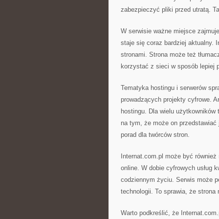
zabezpieczyć pliki przed utratą. T
W serwisie ważne miejsce zajmuje 
staje się coraz bardziej aktualny
stronami. Strona może też tłumac
korzystać z sieci w sposób lepiej
Tematyka hostingu i serwerów spr
prowadzących projekty cyfrowe. A
hostingu. Dla wielu użytkowników 
na tym, że może on przedstawiać j
porad dla twórców stron.
Internat.com.pl może być również
online. W dobie cyfrowych usług k
codziennym życiu. Serwis może p
technologii. To sprawia, że strona
Warto podkreślić, że Internat.com