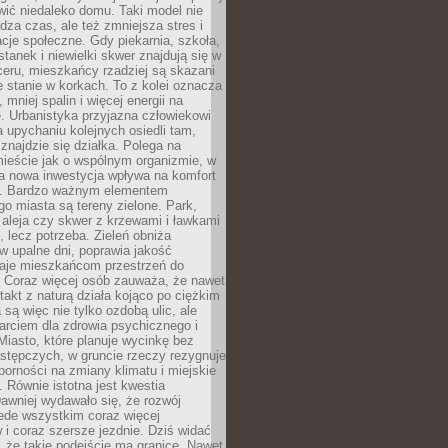
ić niedaleko domu. Taki model nie
dza czas, ale też zmniejsza stres i
acje społeczne. Gdy piekarnia, szkoła,
stanek i niewielki skwer znajdują się w
eru, mieszkańcy rzadziej są skazani
 stanie w korkach. To z kolei oznacza
 mniej spalin i więcej energii na
. Urbanistyka przyjazna człowiekowi
a upychaniu kolejnych osiedli tam,
 znajdzie się działka. Polega na
mieście jak o wspólnym organizmie, w
a nowa inwestycja wpływa na komfort
zi. Bardzo ważnym elementem
 miasta są tereny zielone. Park,
aleja czy skwer z krzewami i ławkami
s, lecz potrzeba. Zieleń obniża
w upalne dni, poprawia jakość
daje mieszkańcom przestrzeń do
 Coraz więcej osób zauważa, że nawet
ntakt z naturą działa kojąco po ciężkim
 są więc nie tylko ozdobą ulic, ale
arciem dla zdrowia psychicznego i
Miasto, które planuje wycinkę bez
stępczych, w gruncie rzeczy rezygnuje
porności na zmiany klimatu i miejskie
. Równie istotna jest kwestia
Dawniej wydawało się, że rozwój
ede wszystkim coraz więcej
i coraz szersze jezdnie. Dziś widać
, że takie podejście ma granice. Nawet