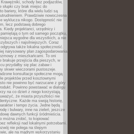
 Krawężniki, schody bez podjazdów,
e słupki czy brak miejsc do
 bariery, które dla wielu ludzi są
utrudnieniem. Prawdziwie nowoczesna
ie wyklucza nikogo. Dostępność nie
em, lecz podstawą dobrego
a. Kiedy projektanci, urzędnicy i
 pamiętają o tym od samego początku,
iejsca wygodne dla wszystkich, a nie
jszybszych i najsilniejszych. Coraz
 odgrywa także lokalna społeczność.
piej narysowany plan zagospodarowania
 rozmowy z mieszkańcami. To oni
e brakuje przejścia dla pieszych, w
cu przydałby się plac zabaw i
ny skwer wieczorami pustoszeje.
adzone konsultacje społeczne mogą
ele projektów przed kosztownymi
sto nie powinno być narzucane z góry
produkt. Powinno powstawać w dialogu
órzy na co dzień z niego korzystają.
uważyć, że miasta przyszłości nie
dentyczne. Każde ma swoją historię,
charakter i tempo życia. Jedne będą
odę i bulwary, inne na zieleń, jeszcze
udowę dawnych funkcji śródmieścia.
o można zrobić, to kopiować
bez refleksji nad lokalnymi potrzebami.
ozwój nie polega na ślepym
twie, ale na mądrym wykorzystaniu