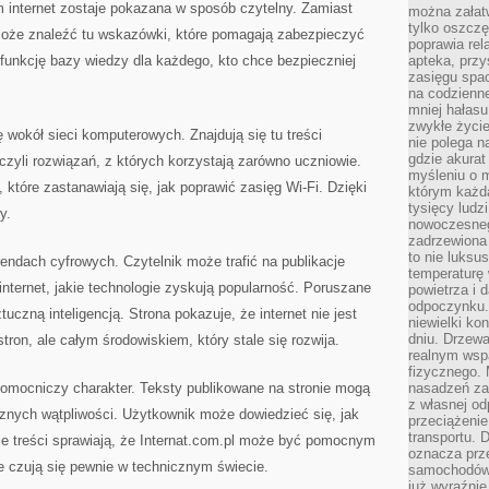
ym internet zostaje pokazana w sposób czytelny. Zamiast
można załatw
tylko oszczę
może znaleźć tu wskazówki, które pomagają zabezpieczyć
poprawia rel
 funkcję bazy wiedzy dla każdego, kto chce bezpieczniej
apteka, przy
zasięgu spac
na codzienne
mniej hałasu,
zwykłe życie
 wokół sieci komputerowych. Znajdują się tu treści
nie polega n
gdzie akurat
 czyli rozwiązań, z których korzystają zarówno uczniowie.
myśleniu o 
które zastanawiają się, jak poprawić zasięg Wi-Fi. Dzięki
którym każd
tysięcy lud
y.
nowoczesnego
zadrzewiona 
to nie luksu
trendach cyfrowych. Czytelnik może trafić na publikacje
temperaturę 
internet, jakie technologie zyskują popularność. Poruszane
powietrza i 
odpoczynku.
czną inteligencją. Strona pokazuje, że internet nie jest
niewielki ko
dniu. Drzewa
tron, ale całym środowiskiem, który stale się rozwija.
realnym wsp
fizycznego. 
pomocniczy charakter. Teksty publikowane na stronie mogą
nasadzeń za
z własnej od
nych wątpliwości. Użytkownik może dowiedzieć się, jak
przeciążenie
transportu. 
ie treści sprawiają, że Internat.com.pl może być pomocnym
oznacza prz
e czują się pewnie w technicznym świecie.
samochodów 
już wyraźnie