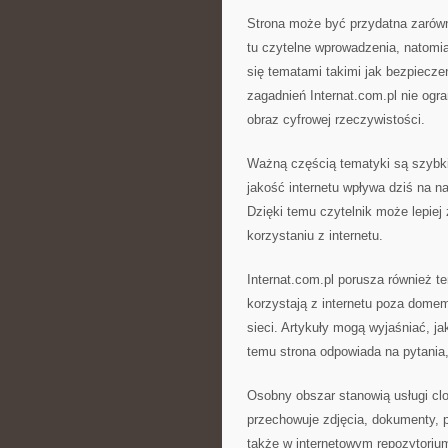
Strona może być przydatna zarówn
tu czytelne wprowadzenia, natomi
się tematami takimi jak bezpiecze
zagadnień Internat.com.pl nie ogra
obraz cyfrowej rzeczywistości.
Ważną częścią tematyki są szybki 
jakość internetu wpływa dziś na n
Dzięki temu czytelnik może lepie
korzystaniu z internetu.
Internat.com.pl porusza również t
korzystają z internetu poza dome
sieci. Artykuły mogą wyjaśniać, ja
temu strona odpowiada na pytania, 
Osobny obszar stanowią usługi cl
przechowuje zdjęcia, dokumenty, pr
także w internetowym repozytoriu