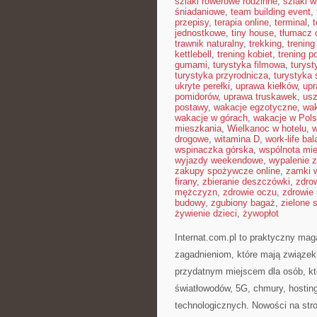
szlaki rowerowe rodzinne
,
szlaki w
śniadaniowe
,
team building event
,
przepisy
,
terapia online
,
terminal
,
jednostkowe
,
tiny house
,
tłumacz o
trawnik naturalny
,
trekking
,
trening
kettlebell
,
trening kobiet
,
trening p
gumami
,
turystyka filmowa
,
turyst
turystyka przyrodnicza
,
turystyka 
ukryte perełki
,
uprawa kiełków
,
upr
pomidorów
,
uprawa truskawek
,
usz
postawy
,
wakacje egzotyczne
,
wak
wakacje w górach
,
wakacje w Pol
mieszkania
,
Wielkanoc w hotelu
,
w
drogowe
,
witamina D
,
work-life ba
wspinaczka górska
,
wspólnota mi
wyjazdy weekendowe
,
wypalenie 
zakupy spożywcze online
,
zamki 
firany
,
zbieranie deszczówki
,
zdro
mężczyzn
,
zdrowie oczu
,
zdrowie
budowy
,
zgubiony bagaż
,
zielone 
żywienie dzieci
,
żywopłot
Internat.com.pl to praktyczny ma
zagadnieniom, które mają związe
przydatnym miejscem dla osób, kt
światłowodów, 5G, chmury, hosti
technologicznych. Nowości na str