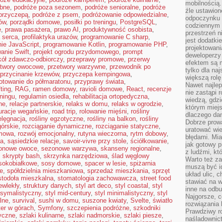
mobilnością.
ubne
,
podróże poza sezonem
,
podróże senioralne
,
podróże
źle ustawion
przyczepą
,
podróże z psem
,
podróżowanie odpowiedzialne
,
odpoczynku to
ów
,
porządki domowe
,
posiłki po treningu
,
PostgreSQL
,
codziennym 
ę
,
prawa pasażera
,
prawo AI
,
produktywność osobista
,
przestrzeń n
a serca
,
profilaktyka urazów
,
programowanie C sharp
,
jest dodatki
ie JavaScript
,
programowanie Kotlin
,
programowanie PHP
,
projektowani
anie Swift
,
projekt ogrodu przydomowego
,
prompt
deweloperzy
kół zdawczo-odbiorczy
,
przeprawy promowe
,
przerwy
efektem są m
etwory owocowe
,
przetwory warzywne
,
przewodnik po
tylko dla na
przycinanie krzewów
,
przyczepa kempingowa
,
większą rolę
otowanie do półmaratonu
,
przyprawy świata
,
Nawet najle
fting
,
RAG
,
ramen domowy
,
ravioli domowe
,
React
,
recenzje
nie zastąpi
eningu
,
regulamin osiedla
,
rehabilitacja ortopedyczna
,
wiedzą, gdzi
ne
,
relacje partnerskie
,
relaks w domu
,
relaks w ogrodzie
,
którym miejs
uracje wegańskie
,
road trip
,
rolowanie mięśni
,
rośliny
dlaczego da
elęgnacja
,
rośliny egzotyczne
,
rośliny na balkon
,
rośliny
Dobrze prow
górskie
,
rozciąganie dynamiczne
,
rozciąganie statyczne
,
uratować wi
omowa
,
rozwój emocjonalny
,
rutyna wieczorna
,
rytm dobowy
,
błędami. Mia
ia
,
sąsiedzkie relacje
,
savoir-vivre przy stole
,
ściółkowanie
,
jak gotowy 
onowe owoce
,
sezonowe warzywa
,
skanseny regionalne
,
z ludźmi, kt
,
skrypty bash
,
skrzynka narzędziowa
,
ślad węglowy
Warto też za
sokobiałkowe
,
sosy domowe
,
spacer w lesie
,
spiżarnia
muszą być i
e
,
spółdzielnia mieszkaniowa
,
sprzedaż mieszkania
,
sprzęt
układ ulic, 
stodoła mieszkalna
,
stomatologia zachowawcza
,
street food
stawiać na w
ewlekły
,
struktury danych
,
styl art deco
,
styl coastal
,
styl
inne na odb
ksymalistyczny
,
styl mid-century
,
styl minimalistyczny
,
styl
Najgorsze, c
lne
,
survival
,
sushi w domu
,
suszone kwiaty
,
Svelte
,
światło
rozwiązania 
ter w górach
,
Symfony
,
szczepienia podróżne
,
szkodniki
Prawdziwy r
ryczne
,
szlaki kulinarne
,
szlaki nadmorskie
,
szlaki piesze
,
naśladownic