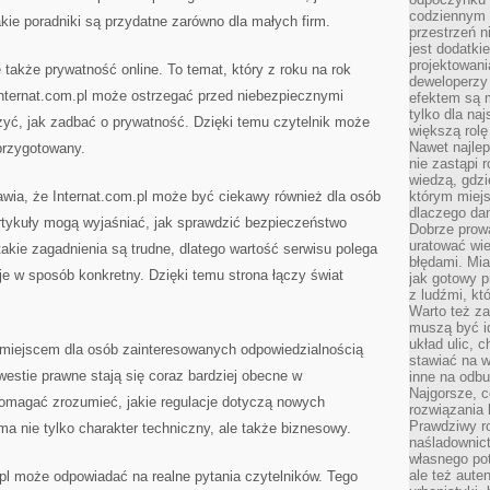
codziennym 
akie poradniki są przydatne zarówno dla małych firm.
przestrzeń n
jest dodatki
projektowani
także prywatność online. To temat, który z roku na rok
deweloperzy
. Internat.com.pl może ostrzegać przed niebezpiecznymi
efektem są m
tylko dla na
zyć, jak zadbać o prywatność. Dzięki temu czytelnik może
większą rolę
Nawet najle
 przygotowany.
nie zastąpi
wiedzą, gdzi
awia, że Internat.com.pl może być ciekawy również dla osób
którym miejs
dlaczego da
rtykuły mogą wyjaśniać, jak sprawdzić bezpieczeństwo
Dobrze prow
uratować wi
takie zagadnienia są trudne, dlatego wartość serwisu polega
błędami. Mia
e w sposób konkretny. Dzięki temu strona łączy świat
jak gotowy 
z ludźmi, kt
Warto też za
muszą być i
układ ulic, 
 miejscem dla osób zainteresowanych odpowiedzialnością
stawiać na w
westie prawne stają się coraz bardziej obecne w
inne na odb
Najgorsze, c
omagać zrozumieć, jakie regulacje dotyczą nowych
rozwiązania 
Prawdziwy r
 ma nie tylko charakter techniczny, ale także biznesowy.
naśladownic
własnego po
ale też aute
.pl może odpowiadać na realne pytania czytelników. Tego