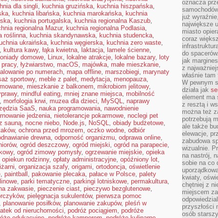
oznacza prz
hnia dla singli
,
kuchnia gruzińska
,
kuchnia hiszpańska
,
samochodów 
ska
,
kuchnia libańska
,
kuchnia marokańska
,
kuchnia
już wyraźnie
ńska
,
kuchnia portugalska
,
kuchnia regionalna Kaszub
,
największe ul
hnia regionalna Mazur
,
kuchnia regionalna Podlasia
,
miasto opier
a roślinna
,
kuchnia skandynawska
,
kuchnia studencka
,
coraz większ
uchnia ukraińska
,
kuchnia węgierska
,
kuchnia zero waste
,
infrastruktu
,
kultura kawy
,
łąka kwietna
,
laktacja
,
lamele ścienne
,
do spacerów.
oniady domowe
,
Linux
,
lokalne atrakcje
,
lokalne bazary
,
loty
jak margines
 pracy
,
łyżwiarstwo
,
macOS
,
majówka
,
małe mieszkanie
,
z najważniej
alowanie po numerach
,
mapa offline
,
marszobiegi
,
marynaty
właśnie tam
aż sportowy
,
meble z palet
,
medytacja
,
menopauza
,
W pewnym se
jmowane
,
mieszkanie z balkonem
,
mikrobiom jelitowy
,
działa jak
se
yprawy
,
mindful eating
,
mniej znane miejsca
,
mobilność
element ma s
,
morfologia krwi
,
muzea dla dzieci
,
MySQL
,
naprawy
z resztą i w
zędzia SaaS
,
nauka programowania
,
nawodnienie
można też z
rnowanie jedzenia
,
nietolerancje pokarmowe
,
noclegi pet
potrzebują m
 z sauną
,
nocne niebo
,
Node.js
,
NoSQL
,
obiady budżetowe
,
ale także b
taków
,
ochrona przed mrozem
,
oczko wodne
,
odbiór
elewacje, p
odnawianie drewna
,
odporność organizmu
,
odprawa online
,
zabudowa sp
niorów
,
ogród deszczowy
,
ogród miejski
,
ogród na parapecie
,
wizualnie. 
kowy
,
ogród zimowy pomysły
,
ogrzewanie miejskie
,
opieka
na nastrój, 
,
opiekun rodzinny
,
opłaty administracyjne
,
opóźniony lot
,
sobie na co 
iżarni
,
organizacja szafy
,
origami
,
ortodoncja
,
oświetlenie
uporządkowan
e
,
paintball
,
pakowanie plecaka
,
pałace w Polsce
,
palety
kwiaty, oświ
 linowe
,
parki tematyczne
,
parkingi lotniskowe
,
permakultura
,
chętniej z ni
 na zakwasie
,
pieczenie ciast
,
pieczywo bezglutenowe
,
miejscem za
orczyków
,
pielęgnacja sukulentów
,
pierwsza pomoc
odpowiedzial
,
planowanie posiłków
,
planowanie zakupów
,
pleśń w
przyszłości 
atek od nieruchomości
,
podróż pociągiem
,
podróże
osób starszy
róże edukacyjne
,
podróże kamperem
,
podróże kulinarne
,