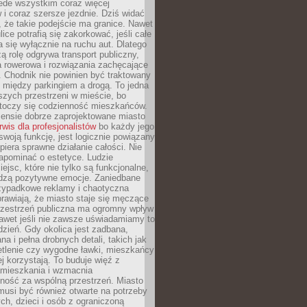
ede wszystkim coraz więcej
i coraz szersze jezdnie. Dziś widać
, że takie podejście ma granice. Nawet
ice potrafią się zakorkować, jeśli całe
a się wyłącznie na ruchu aut. Dlatego
ą rolę odgrywa transport publiczny,
ra rowerowa i rozwiązania zachęcające
 Chodnik nie powinien być traktowany
 między parkingiem a drogą. To jedna
szych przestrzeni w mieście, bo
 toczy się codzienność mieszkańców.
nsie dobrze zaprojektowane miasto
rwis dla profesjonalistów
bo każdy jego
woją funkcję, jest logicznie powiązany
spiera sprawne działanie całości. Nie
apominać o estetyce. Ludzie
iejsc, które nie tylko są funkcjonalne,
udzą pozytywne emocje. Zaniedbane
rzypadkowe reklamy i chaotyczna
rawiają, że miasto staje się męczące
Przestrzeń publiczna ma ogromny wpływ
nawet jeśli nie zawsze uświadamiamy to
dzień. Gdy okolica jest zadbana,
a i pełna drobnych detali, takich jak
etlenie czy wygodne ławki, mieszkańcy
ej korzystają. To buduje więź z
mieszkania i wzmacnia
ność za wspólną przestrzeń. Miasto
musi być również otwarte na potrzeby
ch, dzieci i osób z ograniczoną