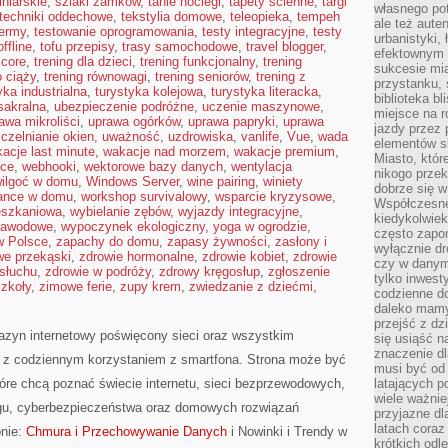
iniarskie
,
szlaki zamków
,
tanie noclegi
,
tapety ścienne
,
targi
własnego po
techniki oddechowe
,
tekstylia domowe
,
teleopieka
,
tempeh
ale też aute
termy
,
testowanie oprogramowania
,
testy integracyjne
,
testy
urbanistyki,
ffline
,
tofu przepisy
,
trasy samochodowe
,
travel blogger
,
efektownym 
 core
,
trening dla dzieci
,
trening funkcjonalny
,
trening
sukcesie mia
o ciąży
,
trening równowagi
,
trening seniorów
,
trening z
przystanku, 
yka industrialna
,
turystyka kolejowa
,
turystyka literacka
,
biblioteka b
sakralna
,
ubezpieczenie podróżne
,
uczenie maszynowe
,
miejsce na r
awa mikroliści
,
uprawa ogórków
,
uprawa papryki
,
uprawa
jazdy przez p
czelnianie okien
,
uważność
,
uzdrowiska
,
vanlife
,
Vue
,
wada
elementów sk
acje last minute
,
wakacje nad morzem
,
wakacje premium
,
Miasto, któr
sce
,
webhooki
,
wektorowe bazy danych
,
wentylacja
nikogo prze
ilgoć w domu
,
Windows Server
,
wine pairing
,
winiety
dobrze się w
lance w domu
,
workshop survivalowy
,
wsparcie kryzysowe
,
Współczesne 
eszkaniowa
,
wybielanie zębów
,
wyjazdy integracyjne
,
kiedykolwiek
zawodowe
,
wypoczynek ekologiczny
,
yoga w ogrodzie
,
często zapom
w Polsce
,
zapachy do domu
,
zapasy żywności
,
zasłony i
wyłącznie dr
we przekąski
,
zdrowie hormonalne
,
zdrowie kobiet
,
zdrowie
czy w danym 
 słuchu
,
zdrowie w podróży
,
zdrowy kręgosłup
,
zgłoszenie
tylko inwest
szkoły
,
zimowe ferie
,
zupy krem
,
zwiedzanie z dziećmi
,
codzienne d
daleko mamy
przejść z dz
gazyn internetowy poświęcony sieci oraz wszystkim
się usiąść n
znaczenie dl
k z codziennym korzystaniem z smartfona. Strona może być
musi być od 
óre chcą poznać świecie internetu, sieci bezprzewodowych,
latających 
wiele ważnie
ngu, cyberbezpieczeństwa oraz domowych rozwiązań
przyjazne dl
latach coraz
onie:
Chmura i Przechowywanie Danych
i Nowinki i Trendy w
krótkich odl