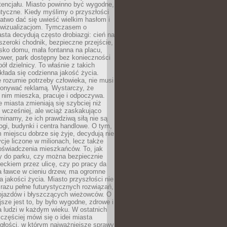
tencjału. Miasto powinno być wygodne,
ntyczne. Kiedy myślimy o przyszłości
 łatwo dać się uwieść wielkim hasłom i
wizualizacjom. Tymczasem o
sta decydują często drobiazgi: cień na
szeroki chodnik, bezpieczne przejście,
lisko domu, mała fontanna na placu,
ower, park dostępny bez konieczności
ół dzielnicy. To właśnie z takich
łada się codzienna jakość życia.
e rozumie potrzeby człowieka, nie musi
konywać reklamą. Wystarczy, że
 nim mieszka, pracuje i odpoczywa.
miasta zmieniają się szybciej niż
 wcześniej, ale wciąż zaskakująco
inamy, że ich prawdziwą siłą nie są
ogi, budynki i centra handlowe. O tym,
miejscu dobrze się żyje, decydują nie
ycje liczone w milionach, lecz także
oświadczenia mieszkańców. To, jak
 do parku, czy można bezpiecznie
ieckiem przez ulicę, czy po pracy da
a ławce w cieniu drzew, ma ogromne
a jakości życia. Miasto przyszłości nie
razu pełne futurystycznych rozwiązań,
pojazdów i błyszczących wieżowców. O
jsze jest to, by było wygodne, zdrowe i
a ludzi w każdym wieku. W ostatnich
 częściej mówi się o idei miasta
egłości, w którym najważniejsze sprawy