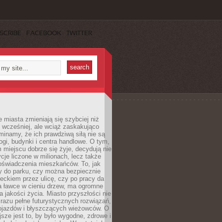
SCRIBE
FACEBOOK
TWITTER
miasta zmieniają się szybciej niż
 wcześniej, ale wciąż zaskakująco
inamy, że ich prawdziwą siłą nie są
ogi, budynki i centra handlowe. O tym,
miejscu dobrze się żyje, decydują nie
ycje liczone w milionach, lecz także
oświadczenia mieszkańców. To, jak
 do parku, czy można bezpiecznie
ieckiem przez ulicę, czy po pracy da
a ławce w cieniu drzew, ma ogromne
a jakości życia. Miasto przyszłości nie
razu pełne futurystycznych rozwiązań,
pojazdów i błyszczących wieżowców. O
jsze jest to, by było wygodne, zdrowe i