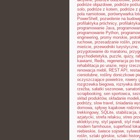
podróże objazdowe
,
podróże pośl
solo
,
podróże z kotem
,
podróże z 
pola namiotowe
,
porównywarka lot
PowerShell
,
pozwolenie na budow
profilaktyka próchnicy
,
profilaktyk
programowanie Java
,
programowan
programowanie Python
,
programow
engineering
,
promy morskie
,
proto
ruchowe
,
przesadzanie roślin
,
prz
mieście
,
przewodniki turystyczne
,
przygotowanie do maratonu
,
przyg
psychodietetyka
,
puzzle
,
quizy
,
ra
kawiarni
,
Redis
,
regeneracja po tr
rehabilitacja po urazie
,
rejsy rzecz
renowacja mebli
,
REST API
,
resta
cieniolubne
,
rośliny doniczkowe pi
oczyszczające powietrze
,
rowery 
rozgrzewka biegowa
,
rozrywka d
rzeźba
,
sałatki sezonowe
,
sanator
scrapbooking
,
sen sportowca
,
sez
skład produktów
,
składanie modeli
podróży
,
slow travel
,
śniadania wy
domowa
,
spływy kajakowe rodzinn
trekkingowy
,
SQLite
,
stabilizacja
,
azjatycki
,
strefa relaksu
,
stres prz
eklektyczny
,
styl japandi
,
styl ma
modern farmhouse
,
superfood loka
niebieskie
,
świece sojowe
,
sylwes
roślin
,
szlaki górskie
,
szlaki histo