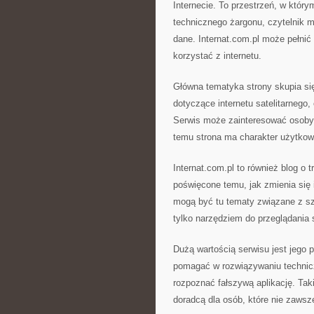
Internecie. To przestrzeń, w któr
technicznego żargonu, czytelnik 
dane. Internat.com.pl może pełnić
korzystać z internetu.
Główna tematyka strony skupia się
dotyczące internetu satelitarnego,
Serwis może zainteresować osoby, 
temu strona ma charakter użytkow
Internat.com.pl to również blog o 
poświęcone temu, jak zmienia się 
mogą być tu tematy związane z sztu
tylko narzędziem do przeglądania s
Dużą wartością serwisu jest jego 
pomagać w rozwiązywaniu technicz
rozpoznać fałszywą aplikację. Tak
doradcą dla osób, które nie zawsz