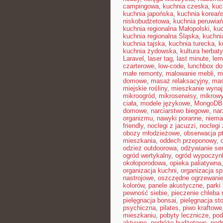
campingowa
,
kuchnia czeska
,
kuc
kuchnia japońska
,
kuchnia koreań
niskobudżetowa
,
kuchnia peruwia
kuchnia regionalna Małopolski
,
kuc
kuchnia regionalna Śląska
,
kuchni
kuchnia tajska
,
kuchnia turecka
,
k
kuchnia żydowska
,
kultura herbaty
Laravel
,
laser tag
,
last minute
,
lem
czarterowe
,
low-code
,
lunchbox do
małe remonty
,
malowanie mebli
,
m
domowe
,
masaż relaksacyjny
,
mas
miejskie rośliny
,
mieszkanie wyna
mikroogród
,
mikroserwisy
,
mikrow
ciała
,
modele językowe
,
MongoDB
domowe
,
narciarstwo biegowe
,
nar
organizmu
,
nawyki poranne
,
niema
friendly
,
noclegi z jacuzzi
,
noclegi
obozy młodzieżowe
,
obserwacja p
mieszkania
,
oddech przeponowy
,
odzież outdoorowa
,
odżywianie se
ogród wertykalny
,
ogród wypoczyn
okołoporodowa
,
opieka paliatywna
organizacja kuchni
,
organizacja sp
nastrojowe
,
oszczędne ogrzewani
kolorów
,
panele akustyczne
,
parki
pewność siebie
,
pieczenie chleba
pielęgnacja bonsai
,
pielęgnacja st
psychiczna
,
pilates
,
piwo kraftowe
mieszkaniu
,
pobyty lecznicze
,
pod
aktywne
,
podróże budżetowe
,
pod