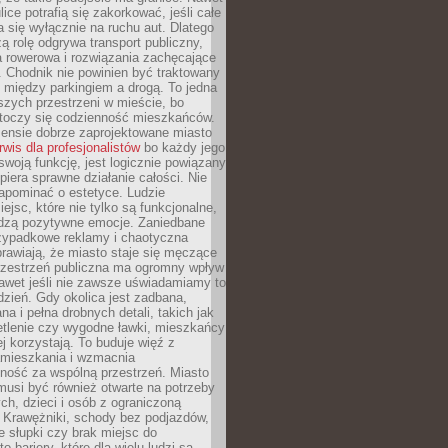
ice potrafią się zakorkować, jeśli całe
a się wyłącznie na ruchu aut. Dlatego
ą rolę odgrywa transport publiczny,
ra rowerowa i rozwiązania zachęcające
 Chodnik nie powinien być traktowany
 między parkingiem a drogą. To jedna
szych przestrzeni w mieście, bo
 toczy się codzienność mieszkańców.
nsie dobrze zaprojektowane miasto
rwis dla profesjonalistów
bo każdy jego
woją funkcję, jest logicznie powiązany
spiera sprawne działanie całości. Nie
apominać o estetyce. Ludzie
iejsc, które nie tylko są funkcjonalne,
udzą pozytywne emocje. Zaniedbane
rzypadkowe reklamy i chaotyczna
rawiają, że miasto staje się męczące
Przestrzeń publiczna ma ogromny wpływ
nawet jeśli nie zawsze uświadamiamy to
dzień. Gdy okolica jest zadbana,
a i pełna drobnych detali, takich jak
etlenie czy wygodne ławki, mieszkańcy
ej korzystają. To buduje więź z
mieszkania i wzmacnia
ność za wspólną przestrzeń. Miasto
musi być również otwarte na potrzeby
ch, dzieci i osób z ograniczoną
 Krawężniki, schody bez podjazdów,
e słupki czy brak miejsc do
 bariery, które dla wielu ludzi są