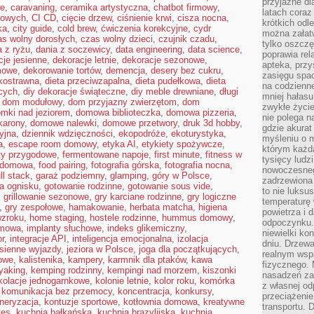
przyjazne dl
we
,
caravaning
,
ceramika artystyczna
,
chatbot firmowy
,
latach coraz
kowych
,
CI CD
,
cięcie drzew
,
ciśnienie krwi
,
cisza nocna
,
krótkich odl
ka
,
city guide
,
cold brew
,
ćwiczenia korekcyjne
,
cydr
można załatw
as wolny dorosłych
,
czas wolny dzieci
,
czujnik czadu
,
tylko oszczę
a z ryżu
,
dania z soczewicy
,
data engineering
,
data science
,
poprawia rel
cje jesienne
,
dekoracje letnie
,
dekoracje sezonowe
,
apteka, przy
mowe
,
dekorowanie tortów
,
demencja
,
desery bez cukru
,
zasięgu spac
kkostrawna
,
dieta przeciwzapalna
,
dieta pudełkowa
,
dieta
na codzienne
cych
,
diy dekoracje świąteczne
,
diy meble drewniane
,
długi
mniej hałasu,
,
dom modułowy
,
dom przyjazny zwierzętom
,
dom
zwykłe życie
mki nad jeziorem
,
domowa biblioteczka
,
domowa pizzeria
,
nie polega n
arony
,
domowe nalewki
,
domowe przetwory
,
druk 3d hobby
,
gdzie akurat
yjna
,
dziennik wdzięczności
,
ekopodróże
,
ekoturystyka
,
myśleniu o 
a
,
escape room domowy
,
etyka AI
,
etykiety spożywcze
,
którym każd
ty przygodowe
,
fermentowane napoje
,
first minute
,
fitness w
tysięcy lud
a domowa
,
food pairing
,
fotografia górska
,
fotografia nocna
,
nowoczesnego
ull stack
,
garaż podziemny
,
glamping
,
góry w Polsce
,
zadrzewiona 
a ognisku
,
gotowanie rodzinne
,
gotowanie sous vide
,
to nie luksu
,
grillowanie sezonowe
,
gry karciane rodzinne
,
gry logiczne
temperaturę 
,
gry zespołowe
,
hamakowanie
,
herbata matcha
,
higiena
powietrza i 
wzroku
,
home staging
,
hostele rodzinne
,
hummus domowy
,
odpoczynku.
omowa
,
implanty słuchowe
,
indeks glikemiczny
,
niewielki ko
or
,
integracje API
,
inteligencja emocjonalna
,
izolacja
dniu. Drzewa
esienne wyjazdy
,
jeziora w Polsce
,
joga dla początkujących
,
realnym wsp
owe
,
kalistenika
,
kampery
,
karmnik dla ptaków
,
kawa
fizycznego. 
yaking
,
kemping rodzinny
,
kempingi nad morzem
,
kiszonki
nasadzeń za
kolacje jednogarnkowe
,
kolonie letnie
,
kolor roku
,
komórka
z własnej od
,
komunikacja bez przemocy
,
koncentracja
,
konkursy
,
przeciążenie
neryzacja
,
kontuzje sportowe
,
kotłownia domowa
,
kreatywne
transportu. 
tes
,
kuchnia bałkańska
,
kuchnia brazylijska
,
kuchnia