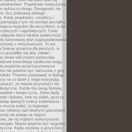
utrudnieniem. Prawdziwie nowoczesna
ie wyklucza nikogo. Dostępność nie
em, lecz podstawą dobrego
a. Kiedy projektanci, urzędnicy i
 pamiętają o tym od samego początku,
iejsca wygodne dla wszystkich, a nie
jszybszych i najsilniejszych. Coraz
 odgrywa także lokalna społeczność.
piej narysowany plan zagospodarowania
 rozmowy z mieszkańcami. To oni
e brakuje przejścia dla pieszych, w
cu przydałby się plac zabaw i
ny skwer wieczorami pustoszeje.
adzone konsultacje społeczne mogą
ele projektów przed kosztownymi
sto nie powinno być narzucane z góry
produkt. Powinno powstawać w dialogu
órzy na co dzień z niego korzystają.
uważyć, że miasta przyszłości nie
dentyczne. Każde ma swoją historię,
charakter i tempo życia. Jedne będą
odę i bulwary, inne na zieleń, jeszcze
udowę dawnych funkcji śródmieścia.
o można zrobić, to kopiować
bez refleksji nad lokalnymi potrzebami.
ozwój nie polega na ślepym
twie, ale na mądrym wykorzystaniu
tencjału. Miasto powinno być wygodne,
ntyczne. Kiedy myślimy o przyszłości