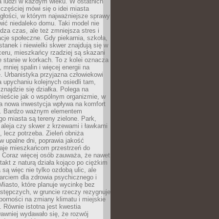
a ludzi w każdym wieku. W ostatnich
 częściej mówi się o idei miasta
egłości, w którym najważniejsze sprawy
ić niedaleko domu. Taki model nie
dza czas, ale też zmniejsza stres i
acje społeczne. Gdy piekarnia, szkoła,
stanek i niewielki skwer znajdują się w
eru, mieszkańcy rzadziej są skazani
 stanie w korkach. To z kolei oznacza
 mniej spalin i więcej energii na
. Urbanistyka przyjazna człowiekowi
a upychaniu kolejnych osiedli tam,
 znajdzie się działka. Polega na
mieście jak o wspólnym organizmie, w
a nowa inwestycja wpływa na komfort
zi. Bardzo ważnym elementem
 miasta są tereny zielone. Park,
aleja czy skwer z krzewami i ławkami
s, lecz potrzeba. Zieleń obniża
w upalne dni, poprawia jakość
daje mieszkańcom przestrzeń do
 Coraz więcej osób zauważa, że nawet
ntakt z naturą działa kojąco po ciężkim
 są więc nie tylko ozdobą ulic, ale
arciem dla zdrowia psychicznego i
Miasto, które planuje wycinkę bez
stępczych, w gruncie rzeczy rezygnuje
porności na zmiany klimatu i miejskie
. Równie istotna jest kwestia
Dawniej wydawało się, że rozwój