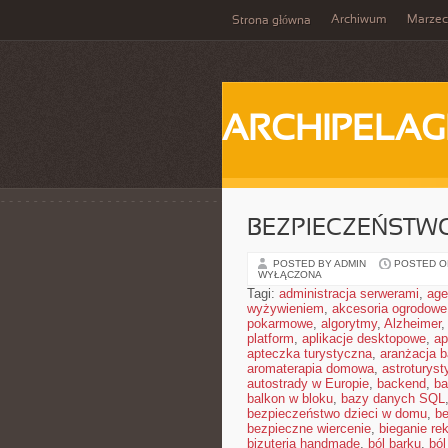
Archiwum
Marzec
Strona główna
ARCHIPELAG
BEZPIECZEŃSTWO
POSTED BY ADMIN
POSTED ON
WYŁĄCZONA
Tagi:
administracja serwerami
,
age
wyżywieniem
,
akcesoria ogrodowe
pokarmowe
,
algorytmy
,
Alzheimer
platform
,
aplikacje desktopowe
,
ap
apteczka turystyczna
,
aranżacja b
aromaterapia domowa
,
astroturyst
autostrady w Europie
,
backend
,
ba
balkon w bloku
,
bazy danych SQL
bezpieczeństwo dzieci w domu
,
be
bezpieczne wiercenie
,
bieganie re
bizuteria handmade
,
ból barku
,
ból