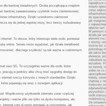
największe ul
o dla bardziej świadomych. Osoba początkująca znajdzie
miasto opier
coraz większ
ast bardziej zaawansowany czytelnik może zainteresować
infrastruktu
ństwo infrastruktury. Dzięki szerokiemu zakresowi
do spacerów.
jak margines
nicza się do jednej wąskiej niszy, lecz tworzy rozbudowany
z najważniej
właśnie tam
W pewnym se
działa jak
se
element ma s
internet. To obszar, który interesuje wiele osób, ponieważ
z resztą i w
aukę online. Serwis może wyjaśniać, jak działa światłowód.
można też z
potrzebują m
j zrozumieć, dlaczego szybkość są tak ważne w codziennym
ale także b
elewacje, p
zabudowa sp
wizualnie. 
emat sieci 5G. To szczególnie ważne dla osób, które
na nastrój, 
sobie na co 
m, pracują w podróży albo chcą mieć wygodny dostęp do
uporządkowan
k internet rzeczy korzysta z nowych standardów. Dzięki
kwiaty, oświ
chętniej z ni
które pojawiają się wraz z rozwojem aplikacji.
miejscem za
odpowiedzial
przyszłości 
oud. Współczesny użytkownik internetu coraz częściej
osób starszy
mobilnością.
ojekty i ważne pliki nie tylko na dysku komputera, ale
źle ustawion
m. Internat.com.pl może pomagać w zrozumieniu, jak
odpoczynku to