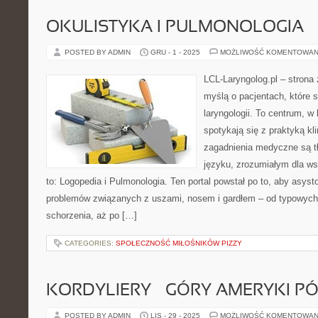
OKULISTYKA I PULMONOLOGIA
POSTED BY ADMIN
GRU - 1 - 2025
MOŻLIWOŚĆ KOMENTOWAN
LCL-Laryngolog.pl – strona
myślą o pacjentach, które 
laryngologii. To centrum, w
spotykają się z praktyką k
zagadnienia medyczne są 
języku, zrozumiałym dla ws
to: Logopedia i Pulmonologia. Ten portal powstał po to, aby asy
problemów związanych z uszami, nosem i gardłem – od typowych i
schorzenia, aż po […]
CATEGORIES:
SPOŁECZNOŚĆ MIŁOŚNIKÓW PIZZY
KORDYLIERY – GÓRY AMERYKI P
POSTED BY ADMIN
LIS - 29 - 2025
MOŻLIWOŚĆ KOMENTOWAN