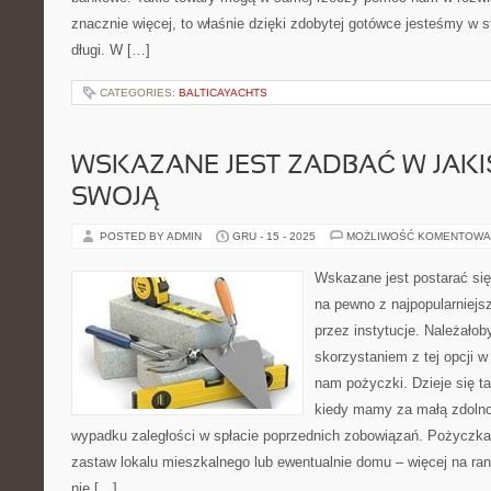
znacznie więcej, to właśnie dzięki zdobytej gotówce jesteśmy w s
długi. W […]
CATEGORIES:
BALTICAYACHTS
WSKAZANE JEST ZADBAĆ W JAKI
SWOJĄ
POSTED BY ADMIN
GRU - 15 - 2025
MOŻLIWOŚĆ KOMENTOWA
Wskazane jest postarać się
na pewno z najpopularniej
przez instytucje. Należało
skorzystaniem z tej opcji w
nam pożyczki. Dzieje się t
kiedy mamy za małą zdolno
wypadku zaległości w spłacie poprzednich zobowiązań. Pożyczka 
zastaw lokalu mieszkalnego lub ewentualnie domu – więcej na ran
nie […]