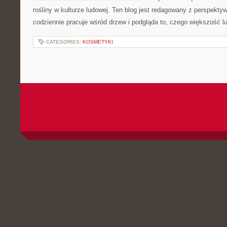
rośliny w kulturze ludowej. Ten blog jest redagowany z perspektyw
codziennie pracuje wśród drzew i podgląda to, czego większość l
CATEGORIES:
KOSMETYKI