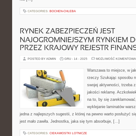
CATEGORIES:
BOCHEN-CHLEBA
RYNEK ZABEZPIECZEŃ JEST
NAJOGROMNIEJSZYM RYNKIEM 
PRZEZ KRAJOWY REJESTR FINA
POSTED BY ADMIN
GRU - 14 - 2025
MOŻLIWOŚĆ KOMENTOWA
Warszawa to miejsce, w ja
rzeczy Szukając sposobu na
swojej aktywności, trzeba 
jakości reklamę. Aczkolwie
na to, by się zareklamować
wyklejanie laminatów warsz
jedna z najlepszych sugestii, z której na pewno warto posłużyć s
jest mało zawiła. Jednostka, jaka się tym absorbuje, […]
CATEGORIES:
CIEKAWOSTKI LOTNICZE