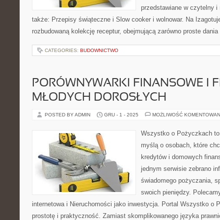
przedstawiane w czytelny 
także: Przepisy świąteczne i Slow cooker i wolnowar. Na Izagotuje
rozbudowaną kolekcję receptur, obejmującą zarówno proste dania 
CATEGORIES:
BUDOWNICTWO
PORÓWNYWARKI FINANSOWE I F
MŁODYCH DOROSŁYCH
POSTED BY ADMIN
GRU - 1 - 2025
MOŻLIWOŚĆ KOMENTOWAN
Wszystko o Pożyczkach to s
myślą o osobach, które chcą
kredytów i domowych finans
jednym serwisie zebrano in
świadomego pożyczania, spł
swoich pieniędzy. Poleca
internetowa i Nieruchomości jako inwestycja. Portal Wszystko o
prostotę i praktyczność. Zamiast skomplikowanego języka prawn