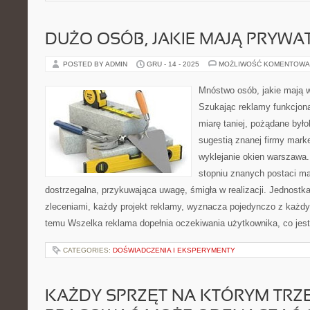
DUŻO OSÓB, JAKIE MAJĄ PRYWA
POSTED BY ADMIN
GRU - 14 - 2025
MOŻLIWOŚĆ KOMENTOWA
Mnóstwo osób, jakie mają 
Szukając reklamy funkcjona
miarę taniej, pożądane był
sugestią znanej firmy marke
wyklejanie okien warszawa
stopniu znanych postaci ma
dostrzegalna, przykuwająca uwagę, śmigła w realizacji. Jednostka
zleceniami, każdy projekt reklamy, wyznacza pojedynczo z każdy
temu Wszelka reklama dopełnia oczekiwania użytkownika, co jes
CATEGORIES:
DOŚWIADCZENIA I EKSPERYMENTY
KAŻDY SPRZĘT NA KTÓRYM TRZ