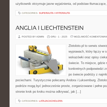
użytkownik otrzymuje jasne wyjaśnienia, od podstaw tłumaczące, 
CATEGORIES:
SUPERAUTA I HYPERAUTA
ANGLIA I LIECHTENSTEIN
POSTED BY ADMIN
GRU - 1 - 2025
MOŻLIWOŚĆ KOMENTOWAN
Zlotoloto.pl to serwis stwo
wyprawach, który łączy w s
wskazówki oraz opisy ciek
świecie. To miejsce, gdzie 
konkretnych podpowiedzi zna
po świecie podróży z najmł
pociechami. Turystycznie polecamy Andora i Luksemburg. Zlotolot
podróże mogą być jednocześnie proste, zorganizowane i pełne p
stronie krok po kroku można odkrywać, jak […]
CATEGORIES:
LATAJACACHOLERA