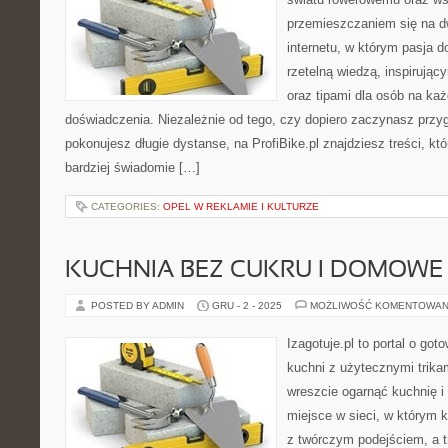
przemieszczaniem się na d
internetu, w którym pasja d
rzetelną wiedzą, inspirując
oraz tipami dla osób na ka
doświadczenia. Niezależnie od tego, czy dopiero zaczynasz przyg
pokonujesz długie dystanse, na ProfiBike.pl znajdziesz treści, kt
bardziej świadomie […]
CATEGORIES:
OPEL W REKLAMIE I KULTURZE
KUCHNIA BEZ CUKRU I DOMOWE
POSTED BY ADMIN
GRU - 2 - 2025
MOŻLIWOŚĆ KOMENTOWAN
Izagotuje.pl to portal o got
kuchni z użytecznymi trikam
wreszcie ogarnąć kuchnię 
miejsce w sieci, w którym 
z twórczym podejściem, a t