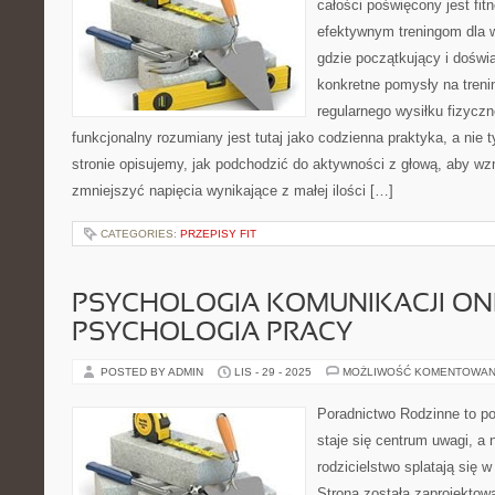
całości poświęcony jest fi
efektywnym treningom dla w
gdzie początkujący i dośw
konkretne pomysły na treni
regularnego wysiłku fizyczn
funkcjonalny rozumiany jest tutaj jako codzienna praktyka, a nie 
stronie opisujemy, jak podchodzić do aktywności z głową, aby wz
zmniejszyć napięcia wynikające z małej ilości […]
CATEGORIES:
PRZEPISY FIT
PSYCHOLOGIA KOMUNIKACJI ONL
PSYCHOLOGIA PRACY
POSTED BY ADMIN
LIS - 29 - 2025
MOŻLIWOŚĆ KOMENTOWAN
Poradnictwo Rodzinne to po
staje się centrum uwagi, a
rodzicielstwo splatają się 
Strona została zaprojektow