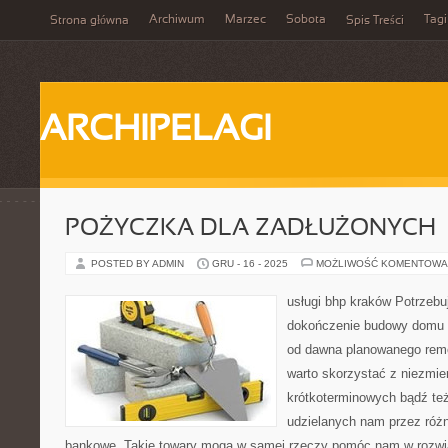
Archiwum
Marzec
Sobota
Tagi
Strona główna
Spis Treści
ARCHIPELAGI
POŻYCZKA DLA ZADŁUŻONYCH
POSTED BY ADMIN
GRU - 16 - 2025
MOŻLIWOŚĆ KOMENTOWA
usługi bhp kraków Potrzebu
dokończenie budowy domu l
od dawna planowanego remo
warto skorzystać z niezmie
krótkoterminowych bądź te
udzielanych nam przez różn
bankowe. Takie towary mogą w samej rzeczy pomóc nam w rozwią