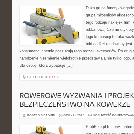
Duża grupa fanatyków gad
grupa miłośników akcesori
tego rodzaju naklejek firm,
reklamową. Czemu etykiety
logo korporacji to taka wa
taki gadżet rozdawany jest
konsumenci chętnie poszukują tego rodzaju akcesoriów. Po drugi
narodzenie niezmiernie wielokrotnie przedstawiają nie tylko logo, 
Dla osoby, która wypatruje […]
CATEGORIES:
TUREK
ROWEROWE WYZWANIA I PROJEKT
BEZPIECZEŃSTWO NA ROWERZE
POSTED BY ADMIN
GRU - 2 - 2025
MOŻLIWOŚĆ KOMENTOWAN
ProfiBike.pl to serwis inte
światu rowerowemu oraz ws