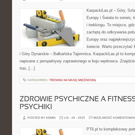
KarpackiLas.pl – Góry, Szl
Europy i Świata to serwis, 
i trekkingu. To miejsce, gd
zachętę do odkrywania pols
Europy oraz najpiękniejszy
świecie. Warto przeczytać
i Góry Dynarskie – Bałkańska Tajemnica. KarpackiLas.pl to komp
napisane z perspektywy zaprawionego w boju wędrowca. Znajdzie
tras, […]
CATEGORIES:
TRENING NA MASĘ MIĘŚNIOWĄ
ZDROWIE PSYCHICZNE A FITNESS
PSYCHIKI
POSTED BY ADMIN
LIS - 29 - 2025
MOŻLIWOŚĆ KOMENTOWAN
PT6.pl to kompleksowy porta