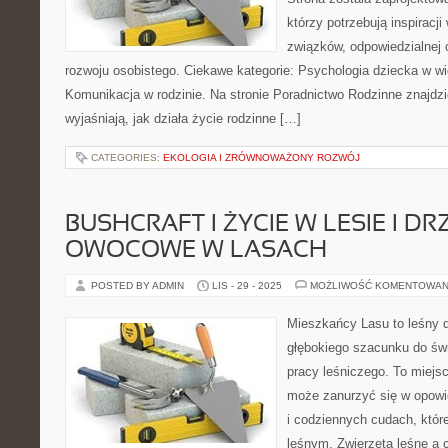
którzy potrzebują inspiracj
związków, odpowiedzialnej 
rozwoju osobistego. Ciekawe kategorie: Psychologia dziecka w w
Komunikacja w rodzinie. Na stronie Poradnictwo Rodzinne znajdzi
wyjaśniają, jak działa życie rodzinne […]
CATEGORIES:
EKOLOGIA I ZRÓWNOWAŻONY ROZWÓJ
BUSHCRAFT I ŻYCIE W LESIE I D
OWOCOWE W LASACH
POSTED BY ADMIN
LIS - 29 - 2025
MOŻLIWOŚĆ KOMENTOWAN
Mieszkańcy Lasu to leśny d
głębokiego szacunku do świ
pracy leśniczego. To miejsc
może zanurzyć się w opowi
i codziennych cudach, któ
leśnym. Zwierzęta leśne a c