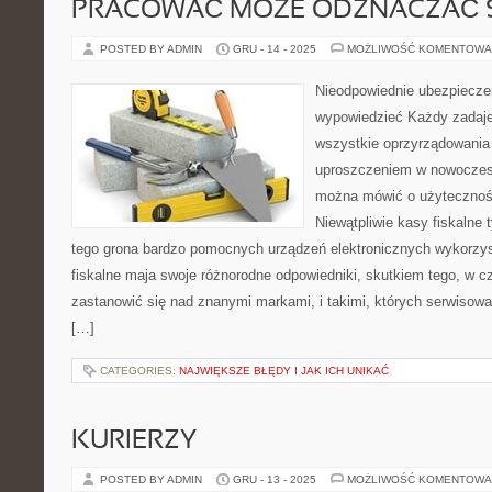
PRACOWAĆ MOŻE ODZNACZAĆ 
POSTED BY ADMIN
GRU - 14 - 2025
MOŻLIWOŚĆ KOMENTOWA
Nieodpowiednie ubezpiecze
wypowiedzieć Każdy zadaje
wszystkie oprzyrządowania 
uproszczeniem w nowoczes
można mówić o użytecznośc
Niewątpliwie kasy fiskalne t
tego grona bardzo pomocnych urządzeń elektronicznych wykorzy
fiskalne maja swoje różnorodne odpowiedniki, skutkiem tego, w c
zastanowić się nad znanymi markami, i takimi, których serwisowa
[…]
CATEGORIES:
NAJWIĘKSZE BŁĘDY I JAK ICH UNIKAĆ
KURIERZY
POSTED BY ADMIN
GRU - 13 - 2025
MOŻLIWOŚĆ KOMENTOWA