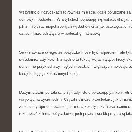
Wszystko o Pożyczkach to również miejsce, gdzie poruszane są 
domowym budżetem. W artykułach pojawiają się wskazówki, jak 
jak zmniejszać niepotrzebnych wydatków oraz jak oszczędzać niew
czasem przeradzają się w poduszkę finansową.
Serwis zwraca uwagę, że pożyczka może być wsparciem, ale tylk
świadomie. Użytkownik znajdzie tu teksty wyjaśniające, kiedy sk
sens – na przykład przy nagłych kosztach, większych inwestycjac
kiedy lepiej jej szukać innych opcji.
Dużym atutem portalu są przykłady, które pokazują, jak konkretn
wpływają na życie rodzin. Czytelnik może prześledzić, jak zmien
zmieniamy oprocentowanie, jak rosną koszty przy niespłacaniu rat
rozmawiać z firmą pożyczkową, jeśli pojawią się kłopoty ze spłatą