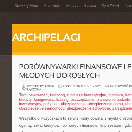
Archiwum
Marzec
Sobota
Tagi
Strona główna
Spis Treści
ARCHIPELAGI
PORÓWNYWARKI FINANSOWE I F
MŁODYCH DOROSŁYCH
POSTED BY ADMIN
POSTED ON GRU - 1 - 2025
MOŻLIWOŚĆ 
WYŁĄCZONA
Tagi:
bankowość
,
faktoring
,
fundusze inwestycyjne
,
hipoteka
,
kar
kredyty
,
księgowość
,
leasing
,
oszczędzanie
,
planowanie budżetu
inwestycyjny
,
pożyczki
,
ubezpieczenia
,
ubezpieczenie domu
,
ube
ubezpieczenie samochodu
,
ubezpieczenie zdrowotne
,
zarządzani
Wszystko o Pożyczkach to serwis, który powstał z myślą o osobac
ogarnąć świat kredytów i domowych finansów. To przestrzeń, gdz