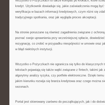
Wszystko o Pożyczkach to także kompas po krokach, które trzeb
kredyt. Użytkownik dowiaduje się, jakie zaświadczenia mogą być
weryfikacja w bazach informacji kredytowych, czym różni się zda
tradycyjnego spotkania, oraz jak wygląda proces akceptacji.
Na stronie poruszane są również zagadnienia związane z ochroną 
poznać swoje uprawnienia przy wcześniejszej spłacie, dowiedzieć 
rezygnację, co zrobić w przypadku niespójności w umowie oraz 
w błąd niektórych instytucji.
Wszystko o Pożyczkach nie ogranicza się tylko do klasycznych
tekstach pojawiają się także wątki związane z fintech, takimi ja
algorytmy analizy ryzyka, czy portfele elektroniczne. Dzięki tem
jakim kierunku rozwija się branża kredytowa oraz czego można s
sezonach.
Portal jest skierowany zarówno do początkujących, jak i do dośw