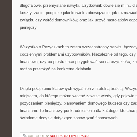
długofalowe, przemyślane nawyki. Użytkownik dowie się m.in., d
koszty, zanim podpisze jakiekolwiek zobowiązanie, jak rozmawiać
związku czy wśród domowników, oraz jak uczyć nastolatków odpo
pieniędzy.
Wszystko o Pożyczkach to zatem wszechstronny serwis, łączący
codziennymi problemami użytkowników. Niezależnie od tego, czy
finansową, czy po prostu chce przygotować się na przyszłość, znaj
można przełożyć na konkretne działania.
Dzięki połączeniu klarownych wyjaśnień z rzetelną treścią, Wszy
miejscem, do którego można wracać zawsze wtedy, gdy pojawia s
pożyczaniem pieniędzy, planowaniem domowego budżetu czy za
finansami. To finansowy punkt odniesienia dla każdego, kto chce
świadome decyzje dotyczące zobowiązań finansowych.
CATEGORIES:
SUPERAUTA I HYPERAUTA