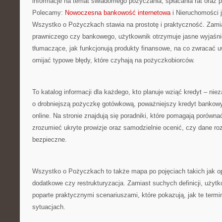
informacje na temat świadomego pożyczania, spłacania rat oraz p
Polecamy:
Nowoczesna bankowość internetowa
i Nieruchomości j
Wszystko o Pożyczkach stawia na prostotę i praktyczność. Zam
prawniczego czy bankowego, użytkownik otrzymuje jasne wyjaśni
tłumaczące, jak funkcjonują produkty finansowe, na co zwracać 
omijać typowe błędy, które czyhają na pożyczkobiorców.
To katalog informacji dla każdego, kto planuje wziąć kredyt – nie
o drobniejszą pożyczkę gotówkową, poważniejszy kredyt bankow
online. Na stronie znajdują się poradniki, które pomagają porówna
zrozumieć ukryte prowizje oraz samodzielnie ocenić, czy dane ro
bezpieczne.
Wszystko o Pożyczkach to także mapa po pojęciach takich jak op
dodatkowe czy restrukturyzacja. Zamiast suchych definicji, użyt
poparte praktycznymi scenariuszami, które pokazują, jak te termi
sytuacjach.