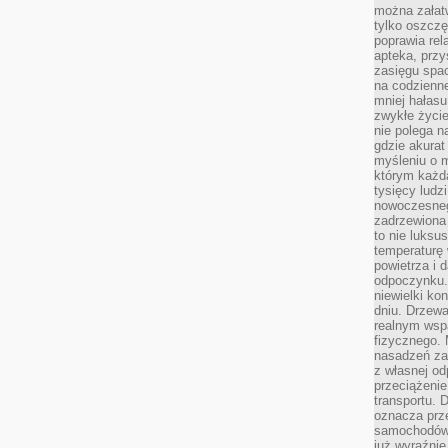
można załatw
tylko oszczę
poprawia rel
apteka, przy
zasięgu spac
na codzienne
mniej hałasu,
zwykłe życie
nie polega n
gdzie akurat
myśleniu o 
którym każd
tysięcy lud
nowoczesnego
zadrzewiona 
to nie luksu
temperaturę 
powietrza i 
odpoczynku.
niewielki ko
dniu. Drzewa
realnym wsp
fizycznego. 
nasadzeń za
z własnej od
przeciążenie
transportu. 
oznacza prz
samochodów 
już wyraźnie