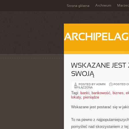
Archiwum
Marzec
Strona główna
ARCHIPELAG
WSKAZANE JEST 
SWOJĄ
POSTED BY ADMIN
POSTED ON
WYŁĄCZONA
Tagi:
banki
,
bankowość
,
biznes
,
e
lokaty
,
pieniądze
Wskazane jest postarać się w jak
To na pewno z najpopularniejszyc
pomyśleć nad skorzystaniem z tej 