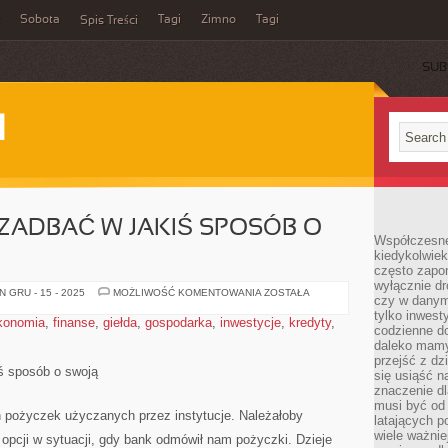
Sobota
Tagi
Zimno
Tagi
Spis Treści
SUB
I
ZADBAĆ W JAKIŚ SPOSÓB O
Współczesne 
kiedykolwiek
często zapom
wyłącznie dr
WSKAZANE
 GRU - 15 - 2025
MOŻLIWOŚĆ KOMENTOWANIA
ZOSTAŁA
czy w danym 
JEST
ZADBAĆ
tylko inwest
konomia
,
finanse
,
giełda
,
gospodarka
,
inwestycje
,
kredyty
,
W
codzienne d
JAKIŚ
daleko mamy
SPOSÓB
O
przejść z dz
SWOJĄ
iś sposób o swoją
się usiąść n
znaczenie dl
musi być od 
h pożyczek użyczanych przez instytucje. Należałoby
latających 
wiele ważnie
opcji w sytuacji, gdy bank odmówił nam pożyczki. Dzieje