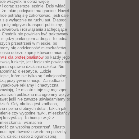
ede wszystkim coraz więcej
i coraz szersze jezdnie. Dziś widać
, że takie podejście ma granice. Nawet
ice potrafią się zakorkować, jeśli całe
a się wyłącznie na ruchu aut. Dlatego
ą rolę odgrywa transport publiczny,
ra rowerowa i rozwiązania zachęcające
 Chodnik nie powinien być traktowany
 między parkingiem a drogą. To jedna
szych przestrzeni w mieście, bo
 toczy się codzienność mieszkańców.
nsie dobrze zaprojektowane miasto
rwis dla profesjonalistów
bo każdy jego
woją funkcję, jest logicznie powiązany
spiera sprawne działanie całości. Nie
apominać o estetyce. Ludzie
iejsc, które nie tylko są funkcjonalne,
udzą pozytywne emocje. Zaniedbane
rzypadkowe reklamy i chaotyczna
rawiają, że miasto staje się męczące
Przestrzeń publiczna ma ogromny wpływ
nawet jeśli nie zawsze uświadamiamy to
dzień. Gdy okolica jest zadbana,
a i pełna drobnych detali, takich jak
etlenie czy wygodne ławki, mieszkańcy
ej korzystają. To buduje więź z
mieszkania i wzmacnia
ność za wspólną przestrzeń. Miasto
musi być również otwarte na potrzeby
ch, dzieci i osób z ograniczoną