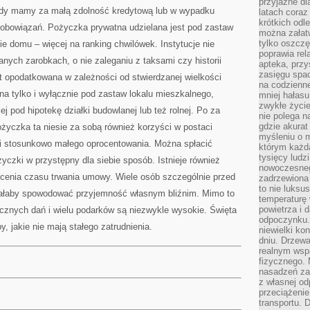
przyjazne dl
iedy mamy za małą zdolność kredytową lub w wypadku
latach coraz
krótkich odl
 zobowiązań. Pożyczka prywatna udzielana jest pod zastaw
można załatw
tylko oszczę
ie domu – więcej na ranking chwilówek. Instytucje nie
poprawia rel
ych zarobkach, o nie zaleganiu z taksami czy historii
apteka, przy
zasięgu spac
t opodatkowana w zależności od stwierdzanej wielkości
na codzienne
na tylko i wyłącznie pod zastaw lokalu mieszkalnego,
mniej hałasu,
zwykłe życie
ej pod hipotekę działki budowlanej lub też rolnej. Po za
nie polega n
gdzie akurat
życzka ta niesie za sobą również korzyści w postaci
myśleniu o 
i stosunkowo małego oprocentowania. Można spłacić
którym każd
tysięcy lud
yczki w przystępny dla siebie sposób. Istnieje również
nowoczesnego
ócenia czasu trwania umowy. Wiele osób szczególnie przed
zadrzewiona 
to nie luksu
ałaby spowodować przyjemność własnym bliźnim. Mimo to
temperaturę 
powietrza i 
ecznych dań i wielu podarków są niezwykle wysokie. Święta
odpoczynku.
, jakie nie mają stałego zatrudnienia.
niewielki ko
dniu. Drzewa
realnym wsp
fizycznego. 
nasadzeń za
z własnej od
przeciążenie
transportu. 