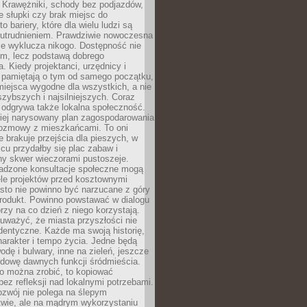
 Krawężniki, schody bez podjazdów,
e słupki czy brak miejsc do
 bariery, które dla wielu ludzi są
utrudnieniem. Prawdziwie nowoczesna
ie wyklucza nikogo. Dostępność nie
em, lecz podstawą dobrego
a. Kiedy projektanci, urzędnicy i
 pamiętają o tym od samego początku,
iejsca wygodne dla wszystkich, a nie
jszybszych i najsilniejszych. Coraz
 odgrywa także lokalna społeczność.
piej narysowany plan zagospodarowania
 rozmowy z mieszkańcami. To oni
e brakuje przejścia dla pieszych, w
cu przydałby się plac zabaw i
ny skwer wieczorami pustoszeje.
adzone konsultacje społeczne mogą
ele projektów przed kosztownymi
sto nie powinno być narzucane z góry
produkt. Powinno powstawać w dialogu
órzy na co dzień z niego korzystają.
uważyć, że miasta przyszłości nie
dentyczne. Każde ma swoją historię,
charakter i tempo życia. Jedne będą
odę i bulwary, inne na zieleń, jeszcze
udowę dawnych funkcji śródmieścia.
o można zrobić, to kopiować
bez refleksji nad lokalnymi potrzebami.
ozwój nie polega na ślepym
twie, ale na mądrym wykorzystaniu