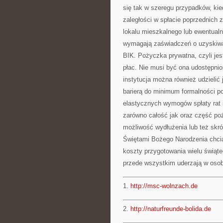
się tak w szeregu przypadków, k
zaległości w spłacie poprzednich
lokalu mieszkalnego lub ewentualn
wymagają zaświadczeń o uzyskiwan
BIK. Pożyczka prywatna, czyli jes
płac. Nie musi być ona udostępnio
instytucja można również udzielić j
barierą do minimum formalności po
elastycznych wymogów spłaty rat 
zarówno całość jak oraz część poż
możliwość wydłużenia lub też skr
Świętami Bożego Narodzenia chci
koszty przygotowania wielu świąt
przede wszystkim uderzają w osoby
1.
http://msc-wolnzach.de
2.
http://naturfreunde-bolida.de