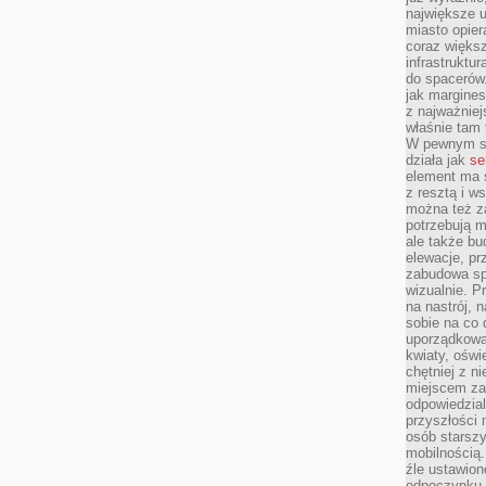
największe ul
miasto opier
coraz większ
infrastruktu
do spacerów.
jak margines
z najważniej
właśnie tam
W pewnym se
działa jak
se
element ma s
z resztą i w
można też z
potrzebują m
ale także b
elewacje, p
zabudowa sp
wizualnie. 
na nastrój, 
sobie na co 
uporządkowan
kwiaty, oświ
chętniej z ni
miejscem za
odpowiedzial
przyszłości 
osób starszy
mobilnością.
źle ustawion
odpoczynku to