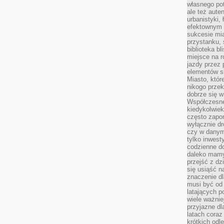
własnego po
ale też aute
urbanistyki,
efektownym 
sukcesie mia
przystanku, 
biblioteka b
miejsce na r
jazdy przez p
elementów sk
Miasto, któr
nikogo prze
dobrze się w
Współczesne 
kiedykolwiek
często zapom
wyłącznie dr
czy w danym 
tylko inwest
codzienne d
daleko mamy
przejść z dz
się usiąść n
znaczenie dl
musi być od 
latających 
wiele ważnie
przyjazne dl
latach coraz
krótkich odl