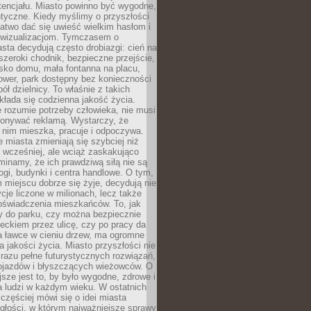
tencjału. Miasto powinno być wygodne,
ntyczne. Kiedy myślimy o przyszłości
 łatwo dać się uwieść wielkim hasłom i
wizualizacjom. Tymczasem o
sta decydują często drobiazgi: cień na
szeroki chodnik, bezpieczne przejście,
lisko domu, mała fontanna na placu,
ower, park dostępny bez konieczności
ół dzielnicy. To właśnie z takich
łada się codzienna jakość życia.
e rozumie potrzeby człowieka, nie musi
konywać reklamą. Wystarczy, że
 nim mieszka, pracuje i odpoczywa.
miasta zmieniają się szybciej niż
 wcześniej, ale wciąż zaskakująco
inamy, że ich prawdziwą siłą nie są
ogi, budynki i centra handlowe. O tym,
miejscu dobrze się żyje, decydują nie
ycje liczone w milionach, lecz także
oświadczenia mieszkańców. To, jak
 do parku, czy można bezpiecznie
ieckiem przez ulicę, czy po pracy da
a ławce w cieniu drzew, ma ogromne
a jakości życia. Miasto przyszłości nie
razu pełne futurystycznych rozwiązań,
pojazdów i błyszczących wieżowców. O
jsze jest to, by było wygodne, zdrowe i
a ludzi w każdym wieku. W ostatnich
 częściej mówi się o idei miasta
egłości, w którym najważniejsze sprawy