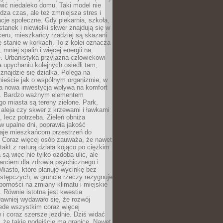
ić niedaleko domu. Taki model nie
dza czas, ale też zmniejsza stres i
acje społeczne. Gdy piekarnia, szkoła,
stanek i niewielki skwer znajdują się w
eru, mieszkańcy rzadziej są skazani
 stanie w korkach. To z kolei oznacza
 mniej spalin i więcej energii na
. Urbanistyka przyjazna człowiekowi
a upychaniu kolejnych osiedli tam,
 znajdzie się działka. Polega na
mieście jak o wspólnym organizmie, w
a nowa inwestycja wpływa na komfort
zi. Bardzo ważnym elementem
 miasta są tereny zielone. Park,
aleja czy skwer z krzewami i ławkami
s, lecz potrzeba. Zieleń obniża
w upalne dni, poprawia jakość
daje mieszkańcom przestrzeń do
 Coraz więcej osób zauważa, że nawet
ntakt z naturą działa kojąco po ciężkim
 są więc nie tylko ozdobą ulic, ale
arciem dla zdrowia psychicznego i
Miasto, które planuje wycinkę bez
stępczych, w gruncie rzeczy rezygnuje
porności na zmiany klimatu i miejskie
. Równie istotna jest kwestia
Dawniej wydawało się, że rozwój
ede wszystkim coraz więcej
i coraz szersze jezdnie. Dziś widać
, że takie podejście ma granice. Nawet