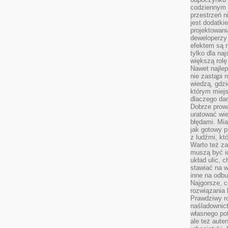
codziennym 
przestrzeń n
jest dodatki
projektowani
deweloperzy
efektem są m
tylko dla na
większą rolę
Nawet najle
nie zastąpi
wiedzą, gdzi
którym miejs
dlaczego da
Dobrze prow
uratować wi
błędami. Mia
jak gotowy 
z ludźmi, kt
Warto też za
muszą być i
układ ulic, 
stawiać na w
inne na odb
Najgorsze, c
rozwiązania 
Prawdziwy r
naśladownic
własnego po
ale też aute