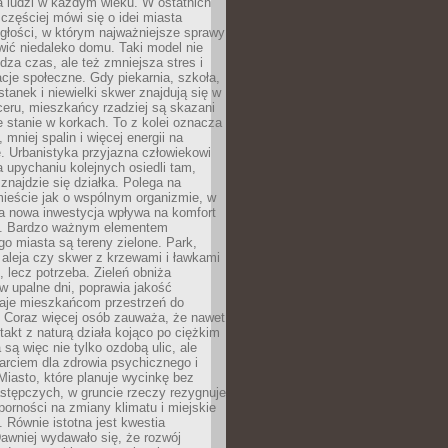
a ludzi w każdym wieku. W ostatnich
 częściej mówi się o idei miasta
egłości, w którym najważniejsze sprawy
ić niedaleko domu. Taki model nie
dza czas, ale też zmniejsza stres i
acje społeczne. Gdy piekarnia, szkoła,
stanek i niewielki skwer znajdują się w
eru, mieszkańcy rzadziej są skazani
 stanie w korkach. To z kolei oznacza
 mniej spalin i więcej energii na
. Urbanistyka przyjazna człowiekowi
a upychaniu kolejnych osiedli tam,
 znajdzie się działka. Polega na
mieście jak o wspólnym organizmie, w
a nowa inwestycja wpływa na komfort
zi. Bardzo ważnym elementem
 miasta są tereny zielone. Park,
aleja czy skwer z krzewami i ławkami
s, lecz potrzeba. Zieleń obniża
w upalne dni, poprawia jakość
daje mieszkańcom przestrzeń do
 Coraz więcej osób zauważa, że nawet
ntakt z naturą działa kojąco po ciężkim
 są więc nie tylko ozdobą ulic, ale
arciem dla zdrowia psychicznego i
Miasto, które planuje wycinkę bez
stępczych, w gruncie rzeczy rezygnuje
porności na zmiany klimatu i miejskie
. Równie istotna jest kwestia
Dawniej wydawało się, że rozwój