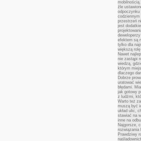
mobilnością.
źle ustawion
odpoczynku to
codziennym 
przestrzeń n
jest dodatki
projektowani
deweloperzy
efektem są m
tylko dla na
większą rolę
Nawet najle
nie zastąpi
wiedzą, gdzi
którym miejs
dlaczego da
Dobrze prow
uratować wi
błędami. Mia
jak gotowy 
z ludźmi, kt
Warto też za
muszą być i
układ ulic, 
stawiać na w
inne na odb
Najgorsze, c
rozwiązania 
Prawdziwy r
naśladownic