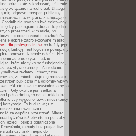
ice potrafią się zakorkować, jeśli całe
a się wyłącznie na ruchu aut. Dlatego
ą rolę odgrywa transport publiczny,
ra rowerowa i rozwiązania zachęcające
 Chodnik nie powinien być traktowany
 między parkingiem a drogą. To jedna
szych przestrzeni w mieście, bo
 toczy się codzienność mieszkańców.
nsie dobrze zaprojektowane miasto
rwis dla profesjonalistów
bo każdy jego
woją funkcję, jest logicznie powiązany
spiera sprawne działanie całości. Nie
apominać o estetyce. Ludzie
iejsc, które nie tylko są funkcjonalne,
udzą pozytywne emocje. Zaniedbane
rzypadkowe reklamy i chaotyczna
rawiają, że miasto staje się męczące
Przestrzeń publiczna ma ogromny wpływ
nawet jeśli nie zawsze uświadamiamy to
dzień. Gdy okolica jest zadbana,
a i pełna drobnych detali, takich jak
etlenie czy wygodne ławki, mieszkańcy
ej korzystają. To buduje więź z
mieszkania i wzmacnia
ność za wspólną przestrzeń. Miasto
musi być również otwarte na potrzeby
ch, dzieci i osób z ograniczoną
 Krawężniki, schody bez podjazdów,
e słupki czy brak miejsc do
 bariery, które dla wielu ludzi są