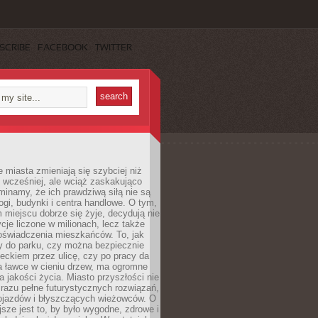
SCRIBE
FACEBOOK
TWITTER
miasta zmieniają się szybciej niż
 wcześniej, ale wciąż zaskakująco
inamy, że ich prawdziwą siłą nie są
ogi, budynki i centra handlowe. O tym,
miejscu dobrze się żyje, decydują nie
ycje liczone w milionach, lecz także
oświadczenia mieszkańców. To, jak
 do parku, czy można bezpiecznie
ieckiem przez ulicę, czy po pracy da
a ławce w cieniu drzew, ma ogromne
a jakości życia. Miasto przyszłości nie
razu pełne futurystycznych rozwiązań,
pojazdów i błyszczących wieżowców. O
jsze jest to, by było wygodne, zdrowe i