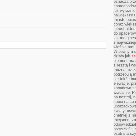
oznacza prz
samochodów 
już wyraźnie
największe ul
miasto opier
coraz większ
infrastruktu
do spacerów.
jak margines
z najważniej
właśnie tam
W pewnym se
działa jak
se
element ma s
z resztą i w
można też z
potrzebują m
ale także b
elewacje, p
zabudowa sp
wizualnie. 
na nastrój, 
sobie na co 
uporządkowan
kwiaty, oświ
chętniej z ni
miejscem za
odpowiedzial
przyszłości 
osób starszy