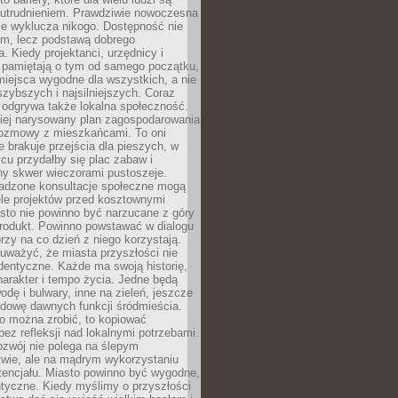
utrudnieniem. Prawdziwie nowoczesna
ie wyklucza nikogo. Dostępność nie
em, lecz podstawą dobrego
a. Kiedy projektanci, urzędnicy i
 pamiętają o tym od samego początku,
iejsca wygodne dla wszystkich, a nie
jszybszych i najsilniejszych. Coraz
 odgrywa także lokalna społeczność.
piej narysowany plan zagospodarowania
 rozmowy z mieszkańcami. To oni
e brakuje przejścia dla pieszych, w
cu przydałby się plac zabaw i
ny skwer wieczorami pustoszeje.
adzone konsultacje społeczne mogą
ele projektów przed kosztownymi
sto nie powinno być narzucane z góry
produkt. Powinno powstawać w dialogu
órzy na co dzień z niego korzystają.
uważyć, że miasta przyszłości nie
dentyczne. Każde ma swoją historię,
charakter i tempo życia. Jedne będą
odę i bulwary, inne na zieleń, jeszcze
udowę dawnych funkcji śródmieścia.
o można zrobić, to kopiować
bez refleksji nad lokalnymi potrzebami.
ozwój nie polega na ślepym
twie, ale na mądrym wykorzystaniu
tencjału. Miasto powinno być wygodne,
ntyczne. Kiedy myślimy o przyszłości