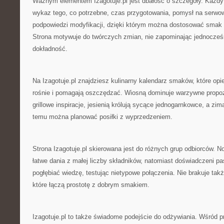
Ważnym elementem Izagotuje.pl jest dbałość o szczegóły. Każdy
wykaz tego, co potrzebne, czas przygotowania, pomysł na serwo
podpowiedzi modyfikacji, dzięki którym można dostosować smak
Strona motywuje do twórczych zmian, nie zapominając jednocześ
dokładność.
Na Izagotuje.pl znajdziesz kulinarny kalendarz smaków, które opie
rośnie i pomagają oszczędzać. Wiosną dominuje warzywne propozy
grillowe inspiracje, jesienią królują sycące jednogarnkowce, a zi
temu można planować posiłki z wyprzedzeniem.
Strona Izagotuje.pl skierowana jest do różnych grup odbiorców. N
łatwe dania z małej liczby składników, natomiast doświadczeni p
pogłębiać wiedzę, testując nietypowe połączenia. Nie brakuje tak
które łączą prostotę z dobrym smakiem.
Izagotuje.pl to także świadome podejście do odżywiania. Wśród pr