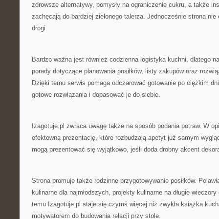
zdrowsze alternatywy, pomysły na ograniczenie cukru, a także insp
zachęcają do bardziej zielonego talerza. Jednocześnie strona nie
drogi.
Bardzo ważna jest również codzienna logistyka kuchni, dlatego na 
porady dotyczące planowania posiłków, listy zakupów oraz rozwi
Dzięki temu serwis pomaga odczarować gotowanie po ciężkim dn
gotowe rozwiązania i dopasować je do siebie.
Izagotuje.pl zwraca uwagę także na sposób podania potraw. W op
efektowną prezentację, które rozbudzają apetyt już samym wyglą
mogą prezentować się wyjątkowo, jeśli doda drobny akcent dekor
Strona promuje także rodzinne przygotowywanie posiłków. Pojawia
kulinarne dla najmłodszych, projekty kulinarne na długie wieczory
temu Izagotuje.pl staje się czymś więcej niż zwykła książka kuch
motywatorem do budowania relacji przy stole.