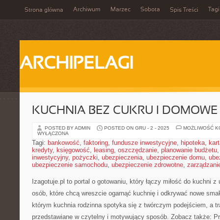
Archiwum
Marzec
Sobota
Tagi
Strona główna
Spis Treści
ARCHIPELAGI
KUCHNIA BEZ CUKRU I DOMOWE
POSTED BY ADMIN
POSTED ON GRU - 2 - 2025
MOŻLIWOŚĆ 
WYŁĄCZONA
Tagi:
bankowość
,
faktoring
,
fundusze inwestycyjne
,
hipoteka
,
kar
kredyty
,
księgowość
,
leasing
,
oszczędzanie
,
planowanie budżetu
inwestycyjny
,
pożyczki
,
ubezpieczenia
,
ubezpieczenie domu
,
ube
ubezpieczenie samochodu
,
ubezpieczenie zdrowotne
,
zarządzani
Izagotuje.pl to portal o gotowaniu, który łączy miłość do kuchni z
osób, które chcą wreszcie ogarnąć kuchnię i odkrywać nowe smaki
którym kuchnia rodzinna spotyka się z twórczym podejściem, a tr
przedstawiane w czytelny i motywujący sposób. Zobacz także: P