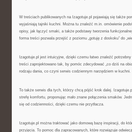
W treściach publikowanych na Izagotuje.pl pojawiają się także po
wyjaśniają tajniki kuchni. Można tu znaleźć m.in. omówienie pod
opisy, jak łączyć smaki, a także podstawy tworzenia funkcjonalnej
forma treści pozwala przejść z poziomu „gotuję z doskoku” do „wie
Izagotuje.pl jest intuicyjne, dzięki czemu łatwo znaleźć potrzebny 
treści zaprojektowano tak, by pomóc zdecydować „co dziś na ob
rodzaju dania, co czyni serwis codziennym narzędziem w kuchni.
To także serwis dla tych, którzy chcą pójść krok dalej. Izagotuje
strefę komfortu, proponując mało znane połączenia smaków. Jedn
się od codzienności, dzięki czemu nie przytłacza.
Izagotuje.pl można traktować jako domową bazę inspiracji, do któ
przyjęcia. To pomoc dla zapracowanych, które rozwiązuje odwiec