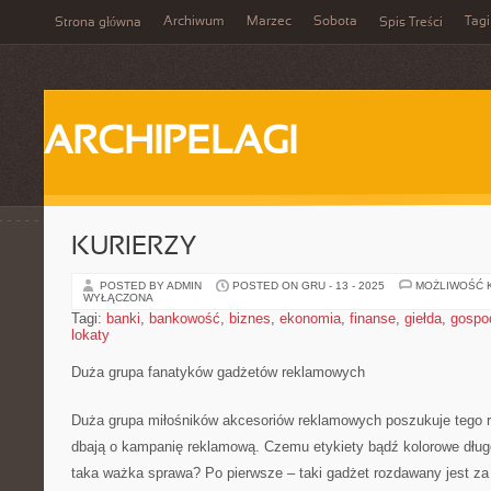
Archiwum
Marzec
Sobota
Tagi
Strona główna
Spis Treści
ARCHIPELAGI
KURIERZY
POSTED BY ADMIN
POSTED ON GRU - 13 - 2025
MOŻLIWOŚĆ 
WYŁĄCZONA
Tagi:
banki
,
bankowość
,
biznes
,
ekonomia
,
finanse
,
giełda
,
gospo
lokaty
Duża grupa fanatyków gadżetów reklamowych
Duża grupa miłośników akcesoriów reklamowych poszukuje tego ro
dbają o kampanię reklamową. Czemu etykiety bądź kolorowe długop
taka ważka sprawa? Po pierwsze – taki gadżet rozdawany jest za