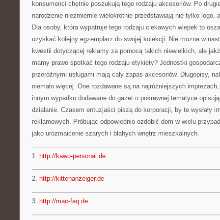
konsumenci chętnie poszukują tego rodzaju akcesoriów. Po drugi
narodzenie niezmiernie wielokrotnie przedstawiają nie tylko logo, 
Dla osoby, która wypatruje tego rodzaju ciekawych wlepek to osz
uzyskać kolejny egzemplarz do swojej kolekcji. Nie można w nas
kwestii dotyczącej reklamy za pomocą takich niewielkich, ale ja
mamy prawo spotkać tego rodzaju etykiety? Jednostki gospodarc
przeróżnymi usługami mają cały zapas akcesoriów. Długopisy, nale
niemało więcej. One rozdawane są na najróżniejszych imprezach,
innym wypadku dodawane do gazet o pokrewnej tematyce opisujące
działanie. Czasem entuzjaści piszą do korporacji, by te wysłały i
reklamowych. Próbując odpowiednio ozdobić dom w wielu przypa
jako urozmaicenie szarych i błahych wnętrz mieszkalnych.
1.
http://kawo-personal.de
2.
http://kittenanzeiger.de
3.
http://mac-faq.de