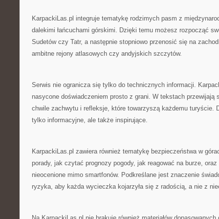
KarpackiLas.pl integruje tematykę rodzimych pasm z międzynaro
dalekimi łańcuchami górskimi. Dzięki temu możesz rozpocząć sw
Sudetów czy Tatr, a następnie stopniowo przenosić się na zacho
ambitne rejony atlasowych czy andyjskich szczytów.
Serwis nie ogranicza się tylko do technicznych informacji. Karpack
nasycone doświadczeniem prosto z grani. W tekstach przewijają 
chwile zachwytu i refleksje, które towarzyszą każdemu turyście. D
tylko informacyjne, ale także inspirujące.
KarpackiLas.pl zawiera również tematykę bezpieczeństwa w górac
porady, jak czytać prognozy pogody, jak reagować na burze, ora
nieocenione mimo smartfonów. Podkreślane jest znaczenie świ
ryzyka, aby każda wycieczka kojarzyła się z radością, a nie z ni
Na KarpackiLas.pl nie brakuje również materiałów dopasowanych 