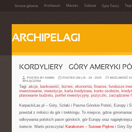
Archiwum
Marzec
Sobota
Tagi
Strona główna
Spis Treści
ARCHIPELAGI
KORDYLIERY – GÓRY AMERYKI P
POSTED BY ADMIN
POSTED ON LIS - 29 - 2025
MOŻLIWOŚĆ 
WYŁĄCZONA
Tagi:
akcje
,
bankowość
,
biznes
,
ekonomia
,
finanse
,
fundusze inw
inwestowanie
,
inwestycje
,
karta kredytowa
,
konto osobiste
,
kredyt
planowanie budżetu
,
portfel inwestycyjny
,
pożyczki
,
zarządzanie 
KarpackiLas.pl – Góry, Szlaki i Pasma Górskie Polski, Europy i Św
powstał z miłości do gór i trekkingu. To miejsce, gdzie góromani
odkrywania polskich pasm górskich, gór Europy oraz najpiękniejs
świecie. Warto przeczytać
Karakorum – Surowe Piękno
i Góry Dy