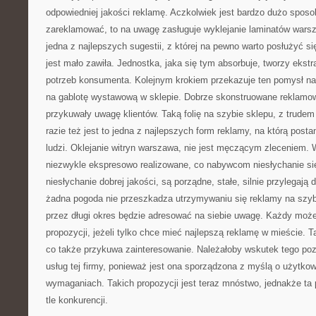
odpowiedniej jakości reklamę. Aczkolwiek jest bardzo dużo sposo
zareklamować, to na uwagę zasługuje wyklejanie laminatów warsz
jedna z najlepszych sugestii, z której na pewno warto posłużyć s
jest mało zawiła. Jednostka, jaka się tym absorbuje, tworzy ekstr
potrzeb konsumenta. Kolejnym krokiem przekazuje ten pomysł na f
na gablotę wystawową w sklepie. Dobrze skonstruowane reklamow
przykuwały uwagę klientów. Taką folię na szybie sklepu, z trude
razie też jest to jedna z najlepszych form reklamy, na którą posta
ludzi. Oklejanie witryn warszawa, nie jest męczącym zleceniem. 
niezwykle ekspresowo realizowane, co nabywcom niesłychanie się
niesłychanie dobrej jakości, są porządne, stałe, silnie przylegają
żadna pogoda nie przeszkadza utrzymywaniu się reklamy na szyb
przez długi okres będzie adresować na siebie uwagę. Każdy może
propozycji, jeżeli tylko chce mieć najlepszą reklamę w mieście. T
co także przykuwa zainteresowanie. Należałoby wskutek tego poz
usług tej firmy, ponieważ jest ona sporządzona z myślą o użytko
wymaganiach. Takich propozycji jest teraz mnóstwo, jednakże ta 
tle konkurencji.