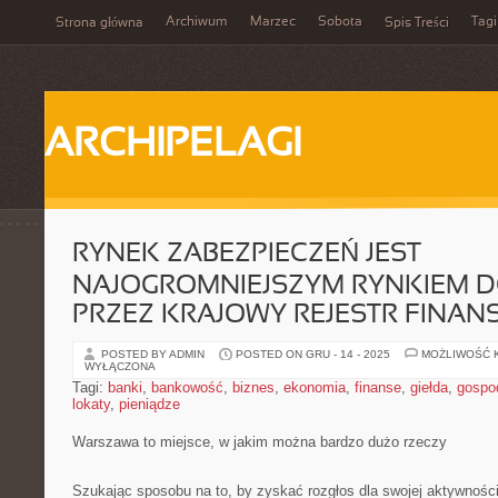
Archiwum
Marzec
Sobota
Tagi
Strona główna
Spis Treści
ARCHIPELAGI
RYNEK ZABEZPIECZEŃ JEST
NAJOGROMNIEJSZYM RYNKIEM 
PRZEZ KRAJOWY REJESTR FINA
POSTED BY ADMIN
POSTED ON GRU - 14 - 2025
MOŻLIWOŚĆ 
WYŁĄCZONA
Tagi:
banki
,
bankowość
,
biznes
,
ekonomia
,
finanse
,
giełda
,
gospo
lokaty
,
pieniądze
Warszawa to miejsce, w jakim można bardzo dużo rzeczy
Szukając sposobu na to, by zyskać rozgłos dla swojej aktywnośc