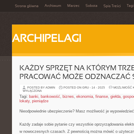
Archiwum
Marzec
Sobota
Tagi
Strona główna
Spis Treści
ARCHIPELAGI
KAŻDY SPRZĘT NA KTÓRYM TRZ
PRACOWAĆ MOŻE ODZNACZAĆ 
POSTED BY ADMIN
POSTED ON GRU - 14 - 2025
MOŻLIWOŚĆ 
WYŁĄCZONA
Tagi:
banki
,
bankowość
,
biznes
,
ekonomia
,
finanse
,
giełda
,
gospo
lokaty
,
pieniądze
Nieodpowiednie ubezpieczenie? Masz możliwość je wypowiedzieć
Każdy zadaje sobie pytanie czy wszystkie oprzyrządowania elek
w nowoczesnych czasach. Z pewnością można mówić o użyteczno