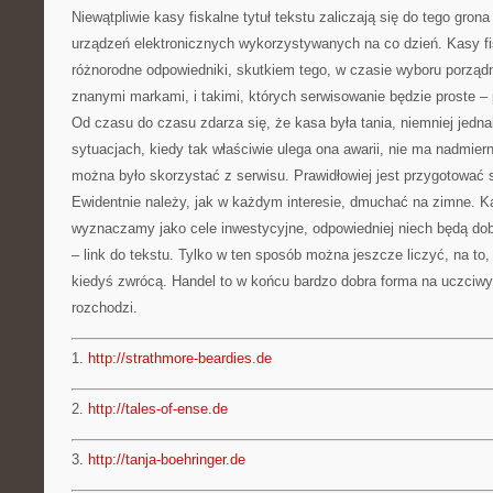
Niewątpliwie kasy fiskalne tytuł tekstu zaliczają się do tego gro
urządzeń elektronicznych wykorzystywanych na co dzień. Kasy f
różnorodne odpowiedniki, skutkiem tego, w czasie wyboru porządn
znanymi markami, i takimi, których serwisowanie będzie proste – 
Od czasu do czasu zdarza się, że kasa była tania, niemniej jedn
sytuacjach, kiedy tak właściwie ulega ona awarii, nie ma nadmiern
można było skorzystać z serwisu. Prawidłowiej jest przygotować s
Ewidentnie należy, jak w każdym interesie, dmuchać na zimne. K
wyznaczamy jako cele inwestycyjne, odpowiedniej niech będą do
– link do tekstu. Tylko w ten sposób można jeszcze liczyć, na to,
kiedyś zwrócą. Handel to w końcu bardzo dobra forma na uczciwy 
rozchodzi.
1.
http://strathmore-beardies.de
2.
http://tales-of-ense.de
3.
http://tanja-boehringer.de