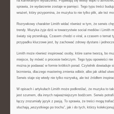
na kameralnym wydarzeniu. Pojawiają się wtedy wątki o atmosferz
sprawia, że wydarzenie zostaje w pamięci. Tego typu treści budują
wrażeń, który przypomina, że muzyka to nie tylko plik, ale też m
Rozrywkowy charakter Limith widać również w tym, że serwis chę
trendy. Muzyka żyje dziś w towarzystwie social mediów i Limith 
światy się przenikają. Czasem chodzi o viral, a czasem o temat
przypadku kluczowe jest, by zachować zdrowy dystans i jednocze
Limith może również inspirować osoby, które same tworzą, bo mu
miejsce, by mówić o procesie twórczym. Tego typu opowieści ni
można je podawać w formie krótkich porad. Czytelnik dowiaduje s
brzmienia, dlaczego mastering zmienia odbiór, albo jak układ utw
Serwis staje się wtedy nie tylko rozrywką, ale też źródłem inspirac
W opisach i artykułach Limith może podkreślać, że muzyka to tak
jest szumem, dla innych najważniejszym bodźcem. Serwis potrafi
łączy zrozumiały język z pasją. To sprawia, że treści mogą trafia
słuchają „wszystkiego po trochu”, jak i do tych, którzy kolekcjonuj