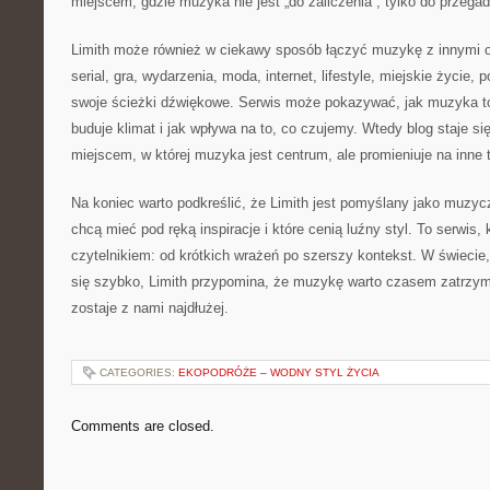
miejscem, gdzie muzyka nie jest „do zaliczenia”, tylko do przegad
Limith może również w ciekawy sposób łączyć muzykę z innymi o
serial, gra, wydarzenia, moda, internet, lifestyle, miejskie życie,
swoje ścieżki dźwiękowe. Serwis może pokazywać, jak muzyka t
buduje klimat i jak wpływa na to, co czujemy. Wtedy blog staje si
miejscem, w której muzyka jest centrum, ale promieniuje na inne 
Na koniec warto podkreślić, że Limith jest pomyślany jako muzyc
chcą mieć pod ręką inspiracje i które cenią luźny styl. To serwis
czytelnikiem: od krótkich wrażeń po szerszy kontekst. W świecie
się szybko, Limith przypomina, że muzykę warto czasem zatrzym
zostaje z nami najdłużej.
CATEGORIES:
EKOPODRÓŻE – WODNY STYL ŻYCIA
Comments are closed.