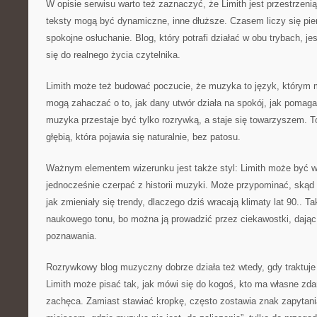
W opisie serwisu warto też zaznaczyć, że Limith jest przestrzeni
teksty mogą być dynamiczne, inne dłuższe. Czasem liczy się pi
spokojne osłuchanie. Blog, który potrafi działać w obu trybach, j
się do realnego życia czytelnika.
Limith może też budować poczucie, że muzyka to język, którym m
mogą zahaczać o to, jak dany utwór działa na spokój, jak pomaga 
muzyka przestaje być tylko rozrywką, a staje się towarzyszem. To
głębią, która pojawia się naturalnie, bez patosu.
Ważnym elementem wizerunku jest także styl: Limith może być w
jednocześnie czerpać z historii muzyki. Może przypominać, skąd 
jak zmieniały się trendy, dlaczego dziś wracają klimaty lat 90..
naukowego tonu, bo można ją prowadzić przez ciekawostki, dając
poznawania.
Rozrywkowy blog muzyczny dobrze działa też wtedy, gdy traktuje 
Limith może pisać tak, jak mówi się do kogoś, kto ma własne zdan
zachęca. Zamiast stawiać kropkę, często zostawia znak zapytania