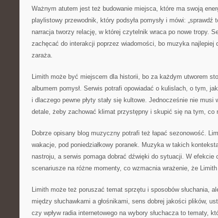
Ważnym atutem jest też budowanie miejsca, które ma swoją energ
playlistowy przewodnik, który podsyła pomysły i mówi: „sprawdź t
narracja tworzy relację, w której czytelnik wraca po nowe tropy. 
zachęcać do interakcji poprzez wiadomości, bo muzyka najlepiej d
zaraża.
Limith może być miejscem dla historii, bo za każdym utworem st
albumem pomysł. Serwis potrafi opowiadać o kulislach, o tym, j
i dlaczego pewne płyty stały się kultowe. Jednocześnie nie musi 
detale, żeby zachować klimat przystępny i skupić się na tym, co 
Dobrze opisany blog muzyczny potrafi też łapać sezonowość. Lim
wakacje, pod poniedziałkowy poranek. Muzyka w takich konteksta
nastroju, a serwis pomaga dobrać dźwięki do sytuacji. W efekcie c
scenariusze na różne momenty, co wzmacnia wrażenie, że Limith 
Limith może też poruszać temat sprzętu i sposobów słuchania, ale
między słuchawkami a głośnikami, sens dobrej jakości plików, us
czy wpływ radia internetowego na wybory słuchacza to tematy, któ