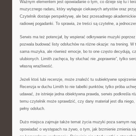
Ważnym elementem jest opowiadanie o tym, co dzieje się tu i tera
muzycznego radaru, który wyłapuje ciekawych artystów oraz prz
Czytelnik dostaje perspektywę, ale bez przesadnego akademickieg
radiowej pogadanki. To sprawia, że treści są czytelne, a jednocześ
Serwis ma też potencjał, by wspierać odkrywanie muzyki poprzez 
pozwala budować listy odsłuchów na różne okazje: na trening. W tl
sama muzyka, ale również emocje, bo to one często decydują, cz
ulubionych. Limith zachęca, by słuchać nie „poprawnie”, tylko s
własną wrażliwość.
Jeżeli ktoś lubi recenzje, może znaleźć tu subiektywne spojrzenie 
Recenzja w duchu Limith to nie tabelki punktów, tylko próba uchw
udawać, że istnieje jedna obiektywna prawda, serwis podkreśla r
temu czytelnik może sprawdzić, czy dany materiał jest dla niego
pełny odsłuch.
Dużo miejsca zajmuje także temat życia muzyki poza samym nag
opowiadać o występach na żywo, o tym, jak brzmienie zmienia się 