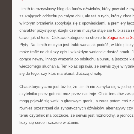
Limith to rozrywkowy blog dla fanów dźwięków, który powstał z m
szukających oddechu po całym dniu, ale też o tych, którzy chcą 
w którym brzmienia spotykają się z opowieściami, a premiery łąc
charakter przystępny, dzięki czemu muzyka staje się tu bliższa i
łatwo, jak chłonie. Ciekawe kategorie na stronie to
Zagraniczna S
Płyty. Na Limith muzyka jest traktowana jak podróż, w której licz
może trafić na dłuższy opis i w każdym wariancie dostać smak. J
gorące newsy, innego wrażenia po odsłuchu albumu, a jeszcze kie
wieczornego słuchania. Ten kolaż sprawia, że serwis żyje w rytmi
się do tego, czy ktoś ma akurat dłuższą chwilę.
Charakterystyczne jest też to, że Limith nie zamyka się w jednej 
czytelnika przez gatunki oraz przez nastroje. Obok tematów zwi
mogą pojawić się wątki o gitarowym graniu, a zaraz potem coś z o
również przestrzeni dla syntetycznych dźwięków, alternatywy czy
temu czytelnik ma poczucie, że serwis jest różnorodny, a jednocz
liczy się serce i szczere wrażenie.