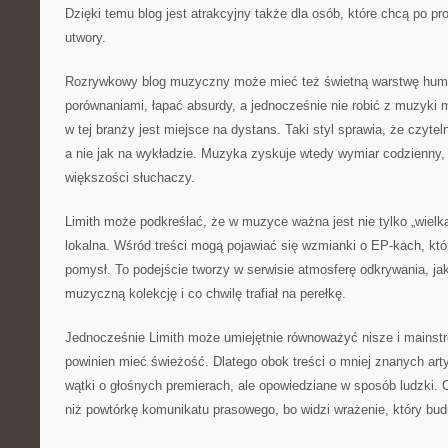
Dzięki temu blog jest atrakcyjny także dla osób, które chcą po pr
utwory.
Rozrywkowy blog muzyczny może mieć też świetną warstwę humo
porównaniami, łapać absurdy, a jednocześnie nie robić z muzyki
w tej branży jest miejsce na dystans. Taki styl sprawia, że czytel
a nie jak na wykładzie. Muzyka zyskuje wtedy wymiar codzienny, c
większości słuchaczy.
Limith może podkreślać, że w muzyce ważna jest nie tylko „wielk
lokalna. Wśród treści mogą pojawiać się wzmianki o EP-kach, któ
pomysł. To podejście tworzy w serwisie atmosferę odkrywania, jak
muzyczną kolekcję i co chwilę trafiał na perełkę.
Jednocześnie Limith może umiejętnie równoważyć nisze i mainst
powinien mieć świeżość. Dlatego obok treści o mniej znanych art
wątki o głośnych premierach, ale opowiedziane w sposób ludzki. C
niż powtórkę komunikatu prasowego, bo widzi wrażenie, który bu