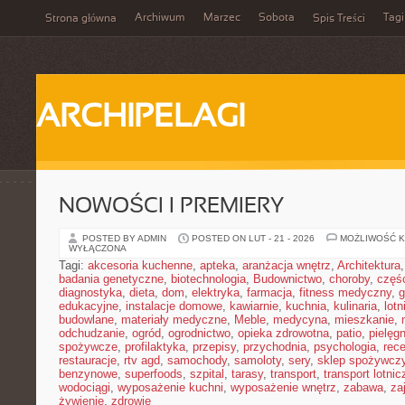
Archiwum
Marzec
Sobota
Tagi
Strona główna
Spis Treści
ARCHIPELAGI
NOWOŚCI I PREMIERY
POSTED BY ADMIN
POSTED ON LUT - 21 - 2026
MOŻLIWOŚĆ 
WYŁĄCZONA
Tagi:
akcesoria kuchenne
,
apteka
,
aranżacja wnętrz
,
Architektura
badania genetyczne
,
biotechnologia
,
Budownictwo
,
choroby
,
częś
diagnostyka
,
dieta
,
dom
,
elektryka
,
farmacja
,
fitness medyczny
,
g
edukacyjne
,
instalacje domowe
,
kawiarnie
,
kuchnia
,
kulinaria
,
lot
budowlane
,
materiały medyczne
,
Meble
,
medycyna
,
mieszkanie
,
odchudzanie
,
ogród
,
ogrodnictwo
,
opieka zdrowotna
,
patio
,
pielęgn
spożywcze
,
profilaktyka
,
przepisy
,
przychodnia
,
psychologia
,
rece
restauracje
,
rtv agd
,
samochody
,
samoloty
,
sery
,
sklep spożywcz
benzynowe
,
superfoods
,
szpital
,
tarasy
,
transport
,
transport lotnic
wodociągi
,
wyposażenie kuchni
,
wyposażenie wnętrz
,
zabawa
,
za
żywienie
,
zdrowie