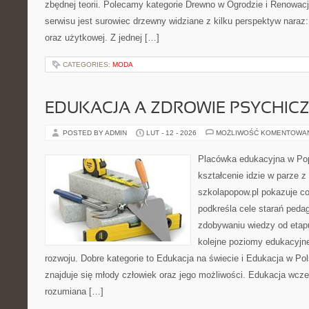
zbędnej teorii. Polecamy kategorie Drewno w Ogrodzie i Renowa
serwisu jest surowiec drzewny widziane z kilku perspektyw naraz:
oraz użytkowej. Z jednej […]
CATEGORIES:
MODA
EDUKACJA A ZDROWIE PSYCHIC
POSTED BY ADMIN
LUT - 12 - 2026
MOŻLIWOŚĆ KOMENTOWA
Placówka edukacyjna w Pop
kształcenie idzie w parze 
szkolapopow.pl pokazuje c
podkreśla cele starań pedag
zdobywaniu wiedzy od eta
kolejne poziomy edukacyjn
rozwoju. Dobre kategorie to Edukacja na świecie i Edukacja w P
znajduje się młody człowiek oraz jego możliwości. Edukacja wcze
rozumiana […]