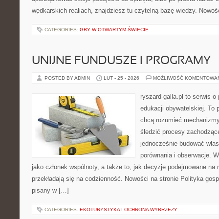
wędkarskich realiach, znajdziesz tu czytelną bazę wiedzy. Nowośc
CATEGORIES:
GRY W OTWARTYM ŚWIECIE
UNIJNE FUNDUSZE I PROGRAMY
POSTED BY ADMIN
LUT - 25 - 2026
MOŻLIWOŚĆ KOMENTOWA
ryszard-galla.pl to serwis o 
edukacji obywatelskiej. To 
chcą rozumieć mechanizmy 
śledzić procesy zachodzące
jednocześnie budować włas
porównania i obserwacje. W
jako członek wspólnoty, a także to, jak decyzje podejmowane na
przekładają się na codzienność. Nowości na stronie Polityka gospo
pisany w […]
CATEGORIES:
EKOTURYSTYKA I OCHRONA WYBRZEŻY