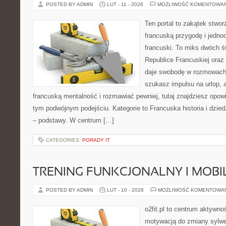
POSTED BY ADMIN
LUT - 11 - 2026
MOŻLIWOŚĆ KOMENTOWA
Ten portal to zakątek stwor
francuską przygodę i jednoc
francuski. To miks dwóch ś
Republice Francuskiej oraz
daje swobodę w rozmowach 
szukasz impulsu na urlop, 
francuską mentalność i rozmawiać pewniej, tutaj znajdziesz opo
tym podwójnym podejściu. Kategorie to Francuska historia i dzied
– podstawy. W centrum […]
CATEGORIES:
PORADY IT
TRENING FUNKCJONALNY I MOBIL
POSTED BY ADMIN
LUT - 10 - 2026
MOŻLIWOŚĆ KOMENTOWA
o2fit.pl to centrum aktywno
motywacją do zmiany sylwetk