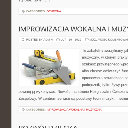
stylowe: takie, […]
CATEGORIES:
OCHRONA
IMPROWIZACJA WOKALNA I MU
POSTED BY ADMIN
LUT - 16 - 2026
MOŻLIWOŚĆ KOMENTOWA
To zakątek stworzyliśmy ja
muzyczny, w którym praktyk
szukasz przystępnego wpr
albo chcesz odświeżyć fund
opracowania prowadzące od 
podręcznik, tylko żywy prz
pewniej ją wykonywać. Nowości na stronie Rozgrzewki i Ćwiczeni
Zespołowy. W centrum serwisu są podstawy teorii muzyki: metrum,
CATEGORIES:
IMPROWIZACJA WOKALNA I MUZYCZNA