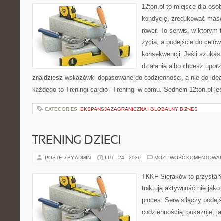
12ton.pl to miejsce dla os
kondycję, zredukować masę 
rower. To serwis, w którym f
życia, a podejście do celów
konsekwencji. Jeśli szuka
działania albo chcesz upor
znajdziesz wskazówki dopasowane do codzienności, a nie do ideał
każdego to Treningi cardio i Treningi w domu. Sednem 12ton.pl je
CATEGORIES:
EKSPANSJA ZAGRANICZNA I GLOBALNY BIZNES
TRENING DZIECI
POSTED BY ADMIN
LUT - 24 - 2026
MOŻLIWOŚĆ KOMENTOWA
TKKF Sieraków to przystań i
traktują aktywność nie jako
proces. Serwis łączy podej
codziennością: pokazuje, j