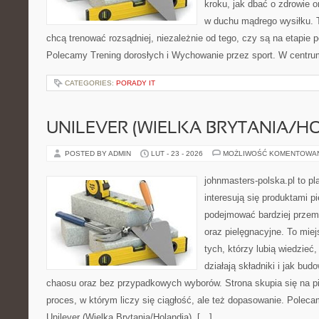
kroku, jak dbać o zdrowie o
w duchu mądrego wysiłku. T
chcą trenować rozsądniej, niezależnie od tego, czy są na etapie p
Polecamy Trening dorosłych i Wychowanie przez sport. W centru
CATEGORIES:
PORADY IT
UNILEVER (WIELKA BRYTANIA/H
POSTED BY ADMIN
LUT - 23 - 2026
MOŻLIWOŚĆ KOMENTOWA
johnmasters-polska.pl to pl
interesują się produktami p
podejmować bardziej prze
oraz pielęgnacyjne. To mie
tych, którzy lubią wiedzieć,
działają składniki i jak bu
chaosu oraz bez przypadkowych wyborów. Strona skupia się na pi
proces, w którym liczy się ciągłość, ale też dopasowanie. Poleca
Unilever (Wielka Brytania/Holandia). […]