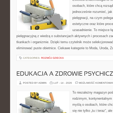
osobach, które chcą rozsąd
jednocześnie rozumieć, jak 
pielęgnacji, na czym poleg
estetyczne oraz które proc
uzasadnienie. To miejsce ł
pielęgnacyjną z wiedzą o substancjach aktywnych i procesach z
tkankach i organizmie. Dzięki temu czytelnik może selekcjonować 
eliminować puste obietnice. Ciekawe kategorie to Moda, Uroda, Z
CATEGORIES:
ROZWÓJ DZIECKA
EDUKACJA A ZDROWIE PSYCHIC
POSTED BY ADMIN
LUT - 14 - 2026
MOŻLIWOŚĆ KOMENTOWA
To niezależny magazyn poś
rodzimym, kontynentalnym 
myślą o osobach, które chc
się nie tylko „tu i teraz”, 