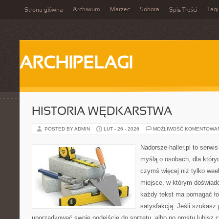
Archiwum
Marzec
Sobota
Tagi
Strona główna
Spis Treści
ARCHIPELAGI
HISTORIA WĘDKARSTWA
POSTED BY ADMIN
LUT - 26 - 2026
MOŻLIWOŚĆ KOMENTOWA
Nadorsze-haller.pl to serwi
myślą o osobach, dla który
czymś więcej niż tylko we
miejsce, w którym doświadc
każdy tekst ma pomagać łow
satysfakcją. Jeśli szukasz
uporządkować swoje podejście do sprzętu, albo po prostu lubisz c