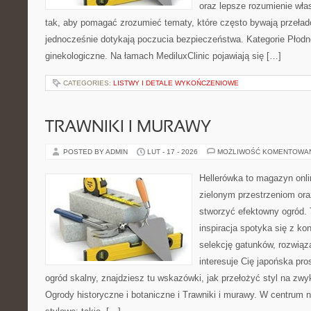
oraz lepsze rozumienie wła
tak, aby pomagać zrozumieć tematy, które często bywają przeła
jednocześnie dotykają poczucia bezpieczeństwa. Kategorie Płodn
ginekologiczne. Na łamach MediluxClinic pojawiają się […]
CATEGORIES:
LISTWY I DETALE WYKOŃCZENIOWE
TRAWNIKI I MURAWY
POSTED BY ADMIN
LUT - 17 - 2026
MOŻLIWOŚĆ KOMENTOWA
Hellerówka to magazyn onl
zielonym przestrzeniom or
stworzyć efektowny ogród. 
inspiracja spotyka się z kon
selekcję gatunków, rozwiąza
interesuje Cię japońska pro
ogród skalny, znajdziesz tu wskazówki, jak przełożyć styl na zwy
Ogrody historyczne i botaniczne i Trawniki i murawy. W centrum 