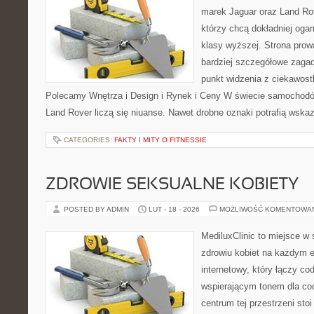
marek Jaguar oraz Land Rov
którzy chcą dokładniej oga
klasy wyższej. Strona prow
bardziej szczegółowe zagad
punkt widzenia z ciekawostk
Polecamy Wnętrza i Design i Rynek i Ceny W świecie samochodó
Land Rover liczą się niuanse. Nawet drobne oznaki potrafią wsk
CATEGORIES:
FAKTY I MITY O FITNESSIE
ZDROWIE SEKSUALNE KOBIETY
POSTED BY ADMIN
LUT - 18 - 2026
MOŻLIWOŚĆ KOMENTOWA
MediluxClinic to miejsce w 
zdrowiu kobiet na każdym e
internetowy, który łączy c
wspierającym tonem dla co
centrum tej przestrzeni sto