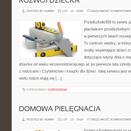
ROZWÓJ DZIECKA
POSTED BY ADMIN
LUT - 15 - 2026
MOŻLIWOŚĆ KOMENTOWA
Przedszkole309 to serwis p
placówkom przedszkolnym o
w pierwszych latach rozwo
To centrum wiedzy, w który
osoby wspierające dzieci z
dotyczące rutyny dnia z m
dziecka od wieku wczesnodziecięcego aż po pierwsze lata szkoł
z rodzicami i Czytelnictwo i książki dla dzieci. Ideą serwisu jest 
wielu rodzin stają się […]
CATEGORIES:
OGRODZENIA
DOMOWA PIELĘGNACJA
POSTED BY ADMIN
LUT - 15 - 2026
MOŻLIWOŚĆ KOMENTOWA
Estetica-Endermologia to s