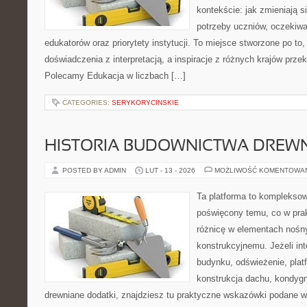
kontekście: jak zmieniają s
potrzeby uczniów, oczekiwa
edukatorów oraz priorytety instytucji. To miejsce stworzone po to,
doświadczenia z interpretacją, a inspiracje z różnych krajów przek
Polecamy Edukacja w liczbach […]
CATEGORIES:
SERYKORYCINSKIE
HISTORIA BUDOWNICTWA DREW
POSTED BY ADMIN
LUT - 13 - 2026
MOŻLIWOŚĆ KOMENTOWA
Ta platforma to kompleksow
poświęcony temu, co w prak
różnicę w elementach nośn
konstrukcyjnemu. Jeżeli in
budynku, odświeżenie, plat
konstrukcja dachu, kondygn
drewniane dodatki, znajdziesz tu praktyczne wskazówki podane 