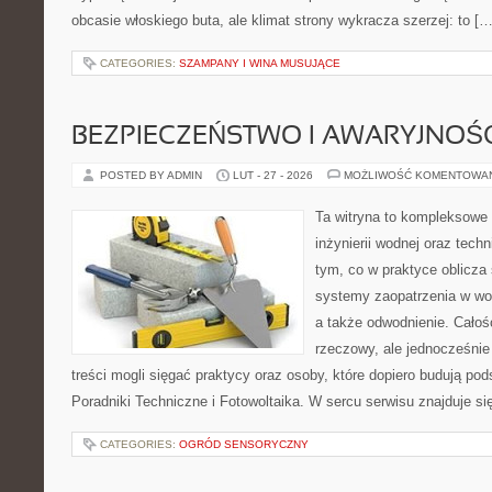
obcasie włoskiego buta, ale klimat strony wykracza szerzej: to […
CATEGORIES:
SZAMPANY I WINA MUSUJĄCE
BEZPIECZEŃSTWO I AWARYJNOŚ
POSTED BY ADMIN
LUT - 27 - 2026
MOŻLIWOŚĆ KOMENTOWA
Ta witryna to kompleksowe 
inżynierii wodnej oraz techn
tym, co w praktyce oblicza
systemy zaopatrzenia w wo
a także odwodnienie. Całoś
rzeczowy, ale jednocześnie
treści mogli sięgać praktycy oraz osoby, które dopiero budują pod
Poradniki Techniczne i Fotowoltaika. W sercu serwisu znajduje si
CATEGORIES:
OGRÓD SENSORYCZNY