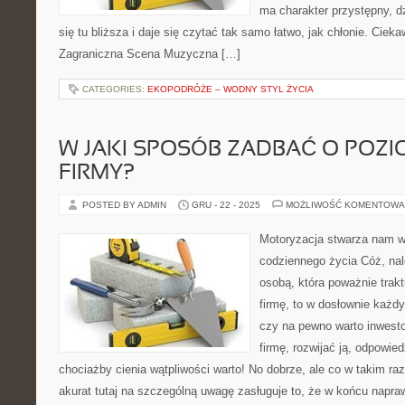
ma charakter przystępny, 
się tu bliższa i daje się czytać tak samo łatwo, jak chłonie. Cieka
Zagraniczna Scena Muzyczna […]
CATEGORIES:
EKOPODRÓŻE – WODNY STYL ŻYCIA
W JAKI SPOSÓB ZADBAĆ O POZI
FIRMY?
POSTED BY ADMIN
GRU - 22 - 2025
MOŻLIWOŚĆ KOMENTOWA
Motoryzacja stwarza nam 
codziennego życia Cóż, nale
osobą, która poważnie trak
firmę, to w dosłownie każ
czy na pewno warto inwest
firmę, rozwijać ją, odpowie
chociażby cienia wątpliwości warto! No dobrze, ale co w takim ra
akurat tutaj na szczególną uwagę zasługuje to, że w końcu napra