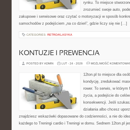
rynku. To miejsce stworzone
zrozumieć swoje auto, pode
zakupowe i serwisowe oraz czytać o motoryzacji w sposób konkre
samochodów z podejściem „na co dzień”, gdzie liczy się nie […]
CATEGORIES:
RETRO/KLASYKA
KONTUZJE I PREWENCJA
POSTED BY ADMIN
LUT - 24 - 2026
MOŻLIWOŚĆ KOMENTOWA
12ton.pl to miejsce dla os
kondycję, zredukować masę 
rower. To serwis, w którym f
życia, a podejście do celów
konsekwencji. Jeśli szuka
działania albo chcesz upor
znajdziesz wskazówki dopasowane do codzienności, a nie do ideał
każdego to Treningi cardio i Treningi w domu. Sednem 12ton.pl je