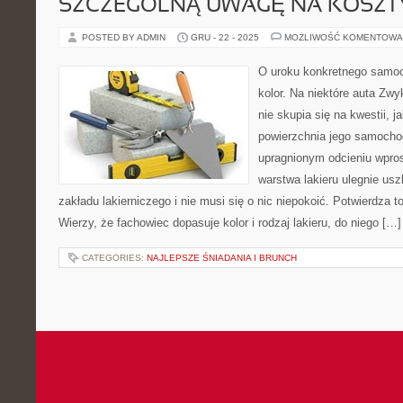
SZCZEGÓLNĄ UWAGĘ NA KOSZT
POSTED BY ADMIN
GRU - 22 - 2025
MOŻLIWOŚĆ KOMENTOWA
O uroku konkretnego samoc
kolor. Na niektóre auta Zwy
nie skupia się na kwestii, j
powierzchnia jego samocho
upragnionym odcieniu wprost
warstwa lakieru ulegnie us
zakładu lakierniczego i nie musi się o nic niepokoić. Potwierdza to 
Wierzy, że fachowiec dopasuje kolor i rodzaj lakieru, do niego […]
CATEGORIES:
NAJLEPSZE ŚNIADANIA I BRUNCH