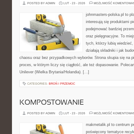
POSTED BY ADMIN
LUT - 23 - 2026
MOŻLIWOŚĆ KOMENTOWA
johnmasters-polska.pl to pl
interesują się produktami p
podejmować bardziej prze
oraz pielęgnacyjne. To mie
tych, którzy lubią wiedzieć,
działają składniki i jak bu
chaosu oraz bez przypadkowych wyborów. Strona skupia się na pi
proces, w którym liczy się ciągłość, ale też dopasowanie. Poleca
Unilever (Wielka Brytania/Holandia). […]
CATEGORIES:
BROŃ I PRZEMOC
KOMPOSTOWANIE
POSTED BY ADMIN
LUT - 23 - 2026
MOŻLIWOŚĆ KOMENTOWA
makmetalik.pl to centrum 
poświęcony tematyce recyk