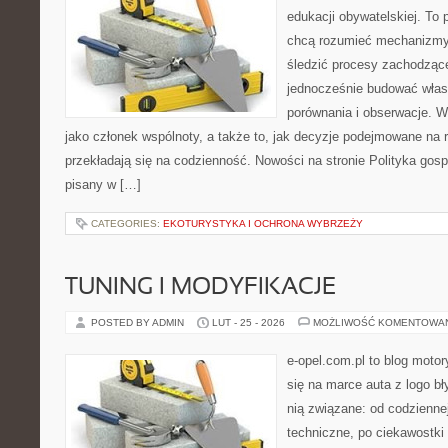
edukacji obywatelskiej. To 
chcą rozumieć mechanizmy 
śledzić procesy zachodzące
jednocześnie budować włas
porównania i obserwacje. W
jako członek wspólnoty, a także to, jak decyzje podejmowane na
przekładają się na codzienność. Nowości na stronie Polityka gospo
pisany w […]
CATEGORIES:
EKOTURYSTYKA I OCHRONA WYBRZEŻY
TUNING I MODYFIKACJE
POSTED BY ADMIN
LUT - 25 - 2026
MOŻLIWOŚĆ KOMENTOWA
e-opel.com.pl to blog motor
się na marce auta z logo b
nią związane: od codziennej
techniczne, po ciekawostki