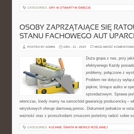
CATEGORIES:
GRY W OTWARTYM ŚWIECIE
OSOBY ZAPRZĄTAJĄCE SIĘ RAT
STANU FACHOWEGO AUT UPARCI
POSTED BY ADMIN
GRU - 22 - 2025
MOŻLIWOŚĆ KOMENTOWA
Duża grupa z nas, przy jak
efektywnego Każdy posiada
problemy, połączone z wys
Problem nie dotyczy wyłączn
piękne, lśniące autko w spe
sprzedażowym. Sprawa jest 
wtenczas, kiedy mamy na samochód gwarancję producencką – w
wtryskowych oferuje darmową pomoc. Dokument jednakże w ostat
ważność oraz z przeszkodami zmuszeni jesteśmy radzić sobie sa
CATEGORIES:
KUCHNIE ŚWIATA W WERSJI ROŚLINNEJ