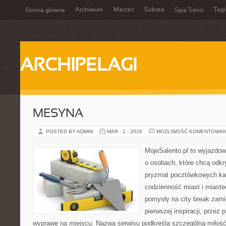
Archiwum
Marzec
Sobota
Tagi
Strona główna
Spis Treści
ARCHIPELAGI
MESYNA
POSTED BY ADMIN
MAR - 2 - 2026
MOŻLIWOŚĆ KOMENTOWAN
MojeSalento.pl to wyjazdow
o osobach, które chcą odkr
pryzmat pocztówkowych kad
codzienność miast i miaste
pomysły na city break zamie
pierwszej inspiracji, przez
wyprawę na miejscu. Nazwa serwisu podkreśla szczególną miłość 