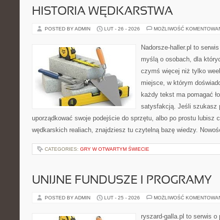
HISTORIA WĘDKARSTWA
POSTED BY ADMIN
LUT - 26 - 2026
MOŻLIWOŚĆ KOMENTOWA
Nadorsze-haller.pl to serwi
myślą o osobach, dla który
czymś więcej niż tylko we
miejsce, w którym doświadc
każdy tekst ma pomagać łow
satysfakcją. Jeśli szukasz
uporządkować swoje podejście do sprzętu, albo po prostu lubisz c
wędkarskich realiach, znajdziesz tu czytelną bazę wiedzy. Nowośc
CATEGORIES:
GRY W OTWARTYM ŚWIECIE
UNIJNE FUNDUSZE I PROGRAMY
POSTED BY ADMIN
LUT - 25 - 2026
MOŻLIWOŚĆ KOMENTOWA
ryszard-galla.pl to serwis o 