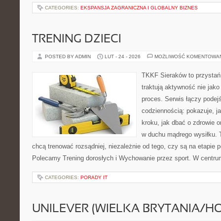
CATEGORIES:
EKSPANSJA ZAGRANICZNA I GLOBALNY BIZNES
TRENING DZIECI
POSTED BY ADMIN
LUT - 24 - 2026
MOŻLIWOŚĆ KOMENTOWA
TKKF Sieraków to przystań i
traktują aktywność nie jako
proces. Serwis łączy podej
codziennością: pokazuje, j
kroku, jak dbać o zdrowie o
w duchu mądrego wysiłku. T
chcą trenować rozsądniej, niezależnie od tego, czy są na etapie p
Polecamy Trening dorosłych i Wychowanie przez sport. W centru
CATEGORIES:
PORADY IT
UNILEVER (WIELKA BRYTANIA/H