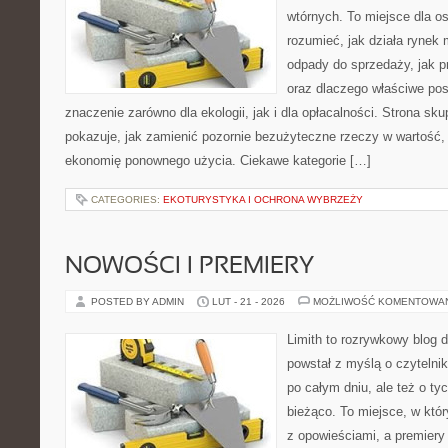
wtórnych. To miejsce dla osó
rozumieć, jak działa rynek 
odpady do sprzedaży, jak pr
oraz dlaczego właściwe po
znaczenie zarówno dla ekologii, jak i dla opłacalności. Strona sku
pokazuje, jak zamienić pozornie bezużyteczne rzeczy w wartość,
ekonomię ponownego użycia. Ciekawe kategorie […]
CATEGORIES:
EKOTURYSTYKA I OCHRONA WYBRZEŻY
NOWOŚCI I PREMIERY
POSTED BY ADMIN
LUT - 21 - 2026
MOŻLIWOŚĆ KOMENTOWA
Limith to rozrywkowy blog 
powstał z myślą o czyteln
po całym dniu, ale też o ty
bieżąco. To miejsce, w któ
z opowieściami, a premiery 