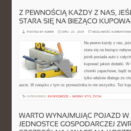
Z PEWNOŚCIĄ KAŻDY Z NAS, JEŚ
STARA SIĘ NA BIEŻĄCO KUPOW
POSTED BY ADMIN
GRU - 22 - 2025
MOŻLIWOŚĆ KOMENTOWA
Na pewno każdy z nas, jeżel
stara się na bieżąco naby
jeżeli posiada auto z całych
kupować jakieś dodatki. W
choinki zapachowe, bądź te
tylko właśnie dlatego że c
aucie. W związku z tym oc przewoźnika to nie wszystko. Też ku
CATEGORIES:
EKOPODRÓŻE – WODNY STYL ŻYCIA
WARTO WYNAJMUJĄC POJAZD W
JEDNOSTCE GOSPODARCZEJ ZW