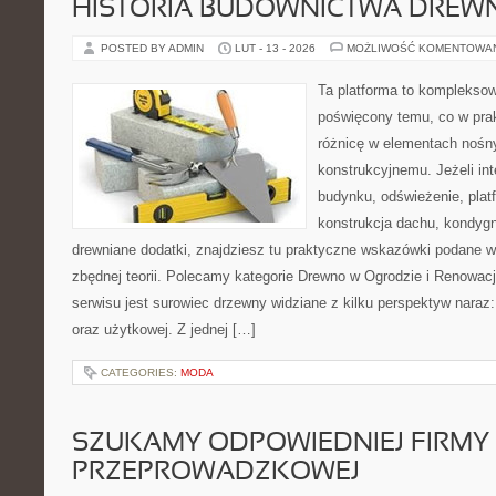
HISTORIA BUDOWNICTWA DREW
POSTED BY ADMIN
LUT - 13 - 2026
MOŻLIWOŚĆ KOMENTOWA
Ta platforma to kompleksow
poświęcony temu, co w prak
różnicę w elementach nośn
konstrukcyjnemu. Jeżeli in
budynku, odświeżenie, plat
konstrukcja dachu, kondygn
drewniane dodatki, znajdziesz tu praktyczne wskazówki podane 
zbędnej teorii. Polecamy kategorie Drewno w Ogrodzie i Renowa
serwisu jest surowiec drzewny widziane z kilku perspektyw naraz:
oraz użytkowej. Z jednej […]
CATEGORIES:
MODA
SZUKAMY ODPOWIEDNIEJ FIRMY
PRZEPROWADZKOWEJ