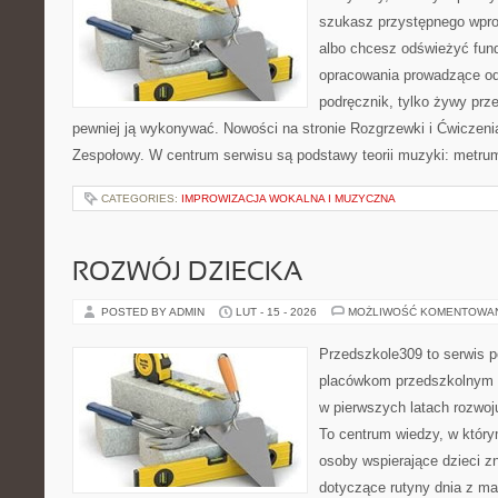
szukasz przystępnego wpr
albo chcesz odświeżyć fund
opracowania prowadzące od 
podręcznik, tylko żywy prz
pewniej ją wykonywać. Nowości na stronie Rozgrzewki i Ćwiczeni
Zespołowy. W centrum serwisu są podstawy teorii muzyki: metrum,
CATEGORIES:
IMPROWIZACJA WOKALNA I MUZYCZNA
ROZWÓJ DZIECKA
POSTED BY ADMIN
LUT - 15 - 2026
MOŻLIWOŚĆ KOMENTOWA
Przedszkole309 to serwis p
placówkom przedszkolnym o
w pierwszych latach rozwo
To centrum wiedzy, w który
osoby wspierające dzieci z
dotyczące rutyny dnia z m