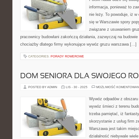
informacja, ponieważ to za
nie leży. To powoduje, iż w
się w Warszawie spory popy
związane z usuwaniem gruz
pracownicy budowlani zakończą działania, zazwyczaj na budowie z
chociażby dlatego firmy wykonujące wywóz gruzu warszawa […]
CATEGORIES:
PORADY ROWEROWE
DOM SENIORA DLA SWOJEGO RO
POSTED BY ADMIN
LIS - 30 - 2025
MOŻLIWOŚĆ KOMENTOWAN
Wywóz odpadów z obszaru 
wywóz śmieci z terenu bud
trzeba pamiętać, iż fantas
skorzystanie z usług firm 
Warszawa jest takim miejs
działalność niebywale wiele