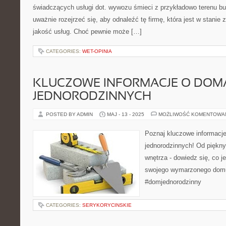
świadczących usługi dot. wywozu śmieci z przykładowo terenu b
uważnie rozejrzeć się, aby odnaleźć tę firmę, która jest w stani
jakość usług. Choć pewnie może […]
CATEGORIES:
WET-OPINIA
KLUCZOWE INFORMACJE O DOM
JEDNORODZINNYCH
POSTED BY ADMIN
MAJ - 13 - 2025
MOŻLIWOŚĆ KOMENTOWA
Poznaj kluczowe informac
jednorodzinnych! Od piękny
wnętrza - dowiedz się, co j
swojego wymarzonego domu
#domjednorodzinny
CATEGORIES:
SERYKORYCINSKIE