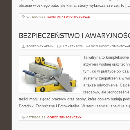
obcasie włoskiego buta, ale klimat strony wykracza szerzej: to […
CATEGORIES:
SZAMPANY I WINA MUSUJĄCE
BEZPIECZEŃSTWO I AWARYJNOŚ
POSTED BY ADMIN
LUT - 27 - 2026
MOŻLIWOŚĆ KOMENTOWA
Ta witryna to kompleksowe 
inżynierii wodnej oraz techn
tym, co w praktyce oblicza
systemy zaopatrzenia w wo
a także odwodnienie. Całoś
rzeczowy, ale jednocześnie
treści mogli sięgać praktycy oraz osoby, które dopiero budują pod
Poradniki Techniczne i Fotowoltaika. W sercu serwisu znajduje si
CATEGORIES:
OGRÓD SENSORYCZNY