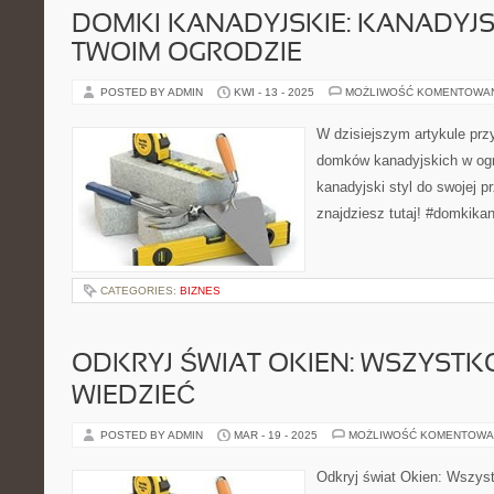
DOMKI KANADYJSKIE: KANADYJS
TWOIM OGRODZIE
POSTED BY ADMIN
KWI - 13 - 2025
MOŻLIWOŚĆ KOMENTOWA
W dzisiejszym artykule prz
domków kanadyjskich w og
kanadyjski styl do swojej p
znajdziesz tutaj! #domkika
CATEGORIES:
BIZNES
ODKRYJ ŚWIAT OKIEN: WSZYSTK
WIEDZIEĆ
POSTED BY ADMIN
MAR - 19 - 2025
MOŻLIWOŚĆ KOMENTOWA
Odkryj świat Okien: Wszys