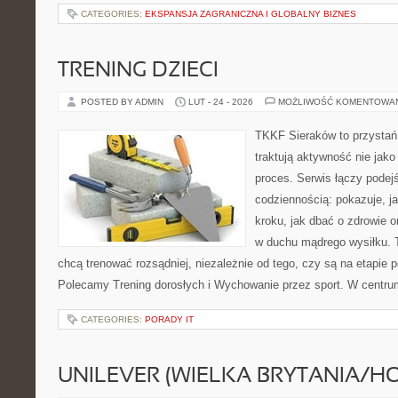
CATEGORIES:
EKSPANSJA ZAGRANICZNA I GLOBALNY BIZNES
TRENING DZIECI
POSTED BY ADMIN
LUT - 24 - 2026
MOŻLIWOŚĆ KOMENTOWA
TKKF Sieraków to przystań i
traktują aktywność nie jako
proces. Serwis łączy podej
codziennością: pokazuje, j
kroku, jak dbać o zdrowie o
w duchu mądrego wysiłku. T
chcą trenować rozsądniej, niezależnie od tego, czy są na etapie p
Polecamy Trening dorosłych i Wychowanie przez sport. W centru
CATEGORIES:
PORADY IT
UNILEVER (WIELKA BRYTANIA/H