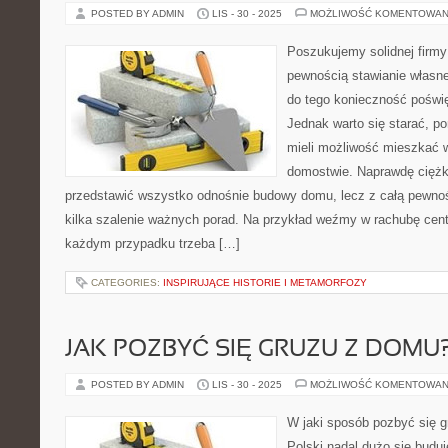
POSTED BY ADMIN
LIS - 30 - 2025
MOŻLIWOŚĆ KOMENTOWAN
Poszukujemy solidnej firm
pewnością stawianie własne
do tego konieczność poświę
Jednak warto się starać, p
mieli możliwość mieszkać 
domostwie. Naprawdę ciężk
przedstawić wszystko odnośnie budowy domu, lecz z całą pewno
kilka szalenie ważnych porad. Na przykład weźmy w rachubę cent
każdym przypadku trzeba […]
CATEGORIES:
INSPIRUJĄCE HISTORIE I METAMORFOZY
JAK POZBYĆ SIĘ GRUZU Z DOMU
POSTED BY ADMIN
LIS - 30 - 2025
MOŻLIWOŚĆ KOMENTOWAN
W jaki sposób pozbyć się g
Polski nadal dużo się buduj