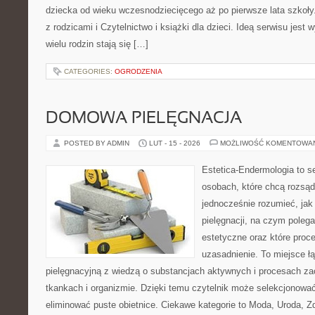
dziecka od wieku wczesnodziecięcego aż po pierwsze lata szkoł
z rodzicami i Czytelnictwo i książki dla dzieci. Ideą serwisu jest 
wielu rodzin stają się […]
CATEGORIES:
OGRODZENIA
DOMOWA PIELĘGNACJA
POSTED BY ADMIN
LUT - 15 - 2026
MOŻLIWOŚĆ KOMENTOWA
Estetica-Endermologia to s
osobach, które chcą rozsąd
jednocześnie rozumieć, jak 
pielęgnacji, na czym poleg
estetyczne oraz które proc
uzasadnienie. To miejsce ł
pielęgnacyjną z wiedzą o substancjach aktywnych i procesach z
tkankach i organizmie. Dzięki temu czytelnik może selekcjonować 
eliminować puste obietnice. Ciekawe kategorie to Moda, Uroda, Z