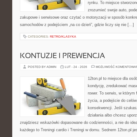
rynku. To miejsce stworzone
zrozumieć swoje auto, pode
zakupowe i serwisowe oraz czytać o motoryzacji w sposób konkre
samochodów z podejściem „na co dzień”, gdzie liczy się nie […]
CATEGORIES:
RETRO/KLASYKA
KONTUZJE I PREWENCJA
POSTED BY ADMIN
LUT - 24 - 2026
MOŻLIWOŚĆ KOMENTOWA
12ton.pl to miejsce dla os
kondycję, zredukować masę 
rower. To serwis, w którym f
życia, a podejście do celów
konsekwencji. Jeśli szuka
działania albo chcesz upor
znajdziesz wskazówki dopasowane do codzienności, a nie do ideał
każdego to Treningi cardio i Treningi w domu. Sednem 12ton.pl je