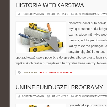
HISTORIA WĘDKARSTWA
POSTED BY ADMIN
LUT - 26 - 2026
MOŻLIWOŚĆ KOMENTOWA
Nadorsze-haller.pl to serwi
myślą o osobach, dla który
czymś więcej niż tylko we
miejsce, w którym doświadc
każdy tekst ma pomagać łow
satysfakcją. Jeśli szukasz
uporządkować swoje podejście do sprzętu, albo po prostu lubisz c
wędkarskich realiach, znajdziesz tu czytelną bazę wiedzy. Nowośc
CATEGORIES:
GRY W OTWARTYM ŚWIECIE
UNIJNE FUNDUSZE I PROGRAMY
POSTED BY ADMIN
LUT - 25 - 2026
MOŻLIWOŚĆ KOMENTOWA
ryszard-galla.pl to serwis o 