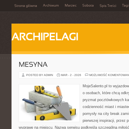
Archiwum
Marzec
Sobota
Tagi
Strona główna
Spis Treści
ARCHIPELAGI
MESYNA
POSTED BY ADMIN
MAR - 2 - 2026
MOŻLIWOŚĆ KOMENTOWAN
MojeSalento.pl to wyjazdow
o osobach, które chcą odkr
pryzmat pocztówkowych kad
codzienność miast i miaste
pomysły na city break zamie
pierwszej inspiracji, przez
wyprawę na miejscu. Nazwa serwisu podkreśla szczególną miłość 