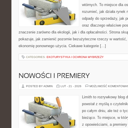
wtórnych. To miejsce dla osó
rozumieć, jak działa rynek 
odpady do sprzedaży, jak pr
oraz dlaczego właściwe po
znaczenie zarówno dla ekologii, jak i dla opłacalności. Strona sku
pokazuje, jak zamienić pozornie bezużyteczne rzeczy w wartość,
ekonomię ponownego użycia. Ciekawe kategorie […]
CATEGORIES:
EKOTURYSTYKA I OCHRONA WYBRZEŻY
NOWOŚCI I PREMIERY
POSTED BY ADMIN
LUT - 21 - 2026
MOŻLIWOŚĆ KOMENTOWA
Limith to rozrywkowy blog 
powstał z myślą o czyteln
po całym dniu, ale też o ty
bieżąco. To miejsce, w któ
z opowieściami, a premiery 