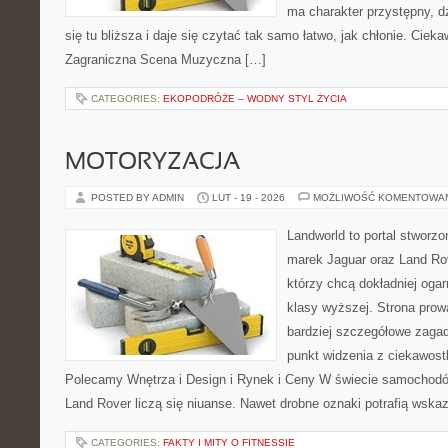
ma charakter przystępny, 
się tu bliższa i daje się czytać tak samo łatwo, jak chłonie. Cieka
Zagraniczna Scena Muzyczna […]
CATEGORIES:
EKOPODRÓŻE – WODNY STYL ŻYCIA
MOTORYZACJA
POSTED BY ADMIN
LUT - 19 - 2026
MOŻLIWOŚĆ KOMENTOWA
Landworld to portal stworz
marek Jaguar oraz Land Rov
którzy chcą dokładniej oga
klasy wyższej. Strona prow
bardziej szczegółowe zagad
punkt widzenia z ciekawostk
Polecamy Wnętrza i Design i Rynek i Ceny W świecie samochodó
Land Rover liczą się niuanse. Nawet drobne oznaki potrafią wsk
CATEGORIES:
FAKTY I MITY O FITNESSIE