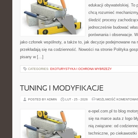
edukacji obywatelskiej. To 
chcą rozumieć mechanizmy 
śledzić procesy zachodzące
jednocześnie budować włas
porównania i obserwacje. W
jako członek wspólnoty, a także to, jak decyzje podejmowane na
przekładają się na codzienność. Nowości na stronie Polityka gospo
pisany w […]
CATEGORIES:
EKOTURYSTYKA I OCHRONA WYBRZEŻY
TUNING I MODYFIKACJE
POSTED BY ADMIN
LUT - 25 - 2026
MOŻLIWOŚĆ KOMENTOWA
e-opel.com.pl to blog motor
się na marce auta z logo b
nią związane: od codziennej
techniczne, po ciekawostki