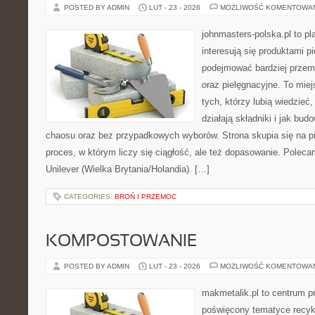
POSTED BY ADMIN
LUT - 23 - 2026
MOŻLIWOŚĆ KOMENTOWA
johnmasters-polska.pl to pl
interesują się produktami p
podejmować bardziej prze
oraz pielęgnacyjne. To mie
tych, którzy lubią wiedzieć,
działają składniki i jak bu
chaosu oraz bez przypadkowych wyborów. Strona skupia się na pi
proces, w którym liczy się ciągłość, ale też dopasowanie. Poleca
Unilever (Wielka Brytania/Holandia). […]
CATEGORIES:
BROŃ I PRZEMOC
KOMPOSTOWANIE
POSTED BY ADMIN
LUT - 23 - 2026
MOŻLIWOŚĆ KOMENTOWA
makmetalik.pl to centrum 
poświęcony tematyce recyk