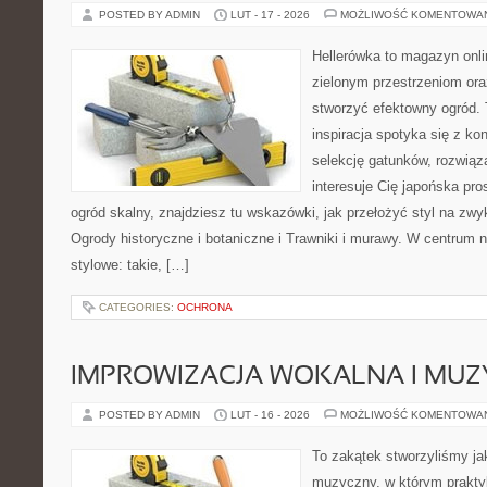
POSTED BY ADMIN
LUT - 17 - 2026
MOŻLIWOŚĆ KOMENTOWA
Hellerówka to magazyn onl
zielonym przestrzeniom or
stworzyć efektowny ogród. 
inspiracja spotyka się z kon
selekcję gatunków, rozwiąza
interesuje Cię japońska pro
ogród skalny, znajdziesz tu wskazówki, jak przełożyć styl na zwy
Ogrody historyczne i botaniczne i Trawniki i murawy. W centrum 
stylowe: takie, […]
CATEGORIES:
OCHRONA
IMPROWIZACJA WOKALNA I MU
POSTED BY ADMIN
LUT - 16 - 2026
MOŻLIWOŚĆ KOMENTOWA
To zakątek stworzyliśmy ja
muzyczny, w którym praktyk