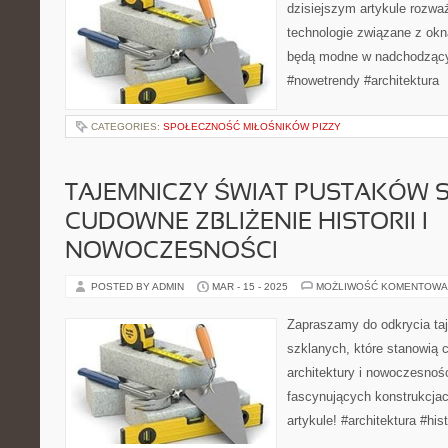
dzisiejszym artykule rozwa
technologie związane z okn
będą modne w nadchodzący
#nowetrendy #architektura
CATEGORIES:
SPOŁECZNOŚĆ MIŁOŚNIKÓW PIZZY
TAJEMNICZY ŚWIAT PUSTAKÓW 
CUDOWNE ZBLIŻENIE HISTORII I
NOWOCZESNOŚCI
POSTED BY ADMIN
MAR - 15 - 2025
MOŻLIWOŚĆ KOMENTOWA
Zapraszamy do odkrycia ta
szklanych, które stanowią c
architektury i nowoczesnośc
fascynujących konstrukcj
artykule! #architektura #hi