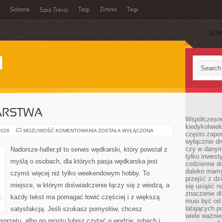
Sobota
Tagi
Zimno
Tagi
Spis Treści
SUB
I
ARSTWA
Współczesne 
kiedykolwiek
HISTORIA
2026
MOŻLIWOŚĆ KOMENTOWANIA
ZOSTAŁA WYŁĄCZONA
często zapom
WĘDKARSTWA
wyłącznie dr
czy w danym 
Nadorsze-haller.pl to serwis wędkarski, który powstał z
tylko inwest
myślą o osobach, dla których pasja wędkarska jest
codzienne d
daleko mamy
czymś więcej niż tylko weekendowym hobby. To
przejść z dz
miejsce, w którym doświadczenie łączy się z wiedzą, a
się usiąść n
znaczenie dl
każdy tekst ma pomagać łowić częściej i z większą
musi być od 
latających 
satysfakcją. Jeśli szukasz pomysłów, chcesz
wiele ważnie
przętu, albo po prostu lubisz czytać o wodzie, rybach i