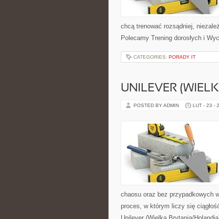
chcą trenować rozsądniej, niezależ
Polecamy Trening dorosłych i Wyc
CATEGORIES:
PORADY IT
UNILEVER (WIEL
POSTED BY ADMIN
LUT - 23 - 
chaosu oraz bez przypadkowych wy
proces, w którym liczy się ciągłoś
Unilever (Wielka Brytania/Holandia