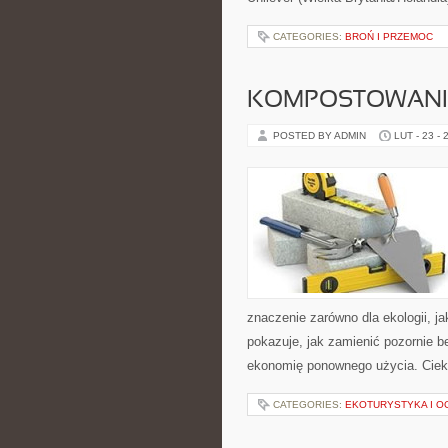
CATEGORIES:
BROŃ I PRZEMOC
KOMPOSTOWANI
POSTED BY ADMIN
LUT - 23 - 
znaczenie zarówno dla ekologii, ja
pokazuje, jak zamienić pozornie 
ekonomię ponownego użycia. Ciek
CATEGORIES:
EKOTURYSTYKA I 