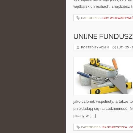
wędkarskich realiach, znajdziesz 
CATEGORIES:
GRY W OTWARTYM Ś
UNIJNE FUNDUSZ
POSTED BY ADMIN
LUT - 25 - 
jako członek wspólnoty, a także 
przekładają się na codzienność. No
pisany w […]
CATEGORIES:
EKOTURYSTYKA I 