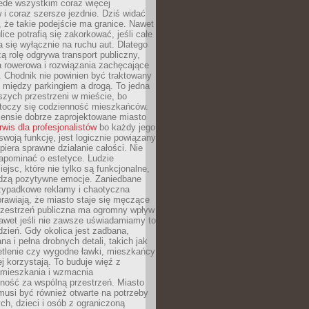
ede wszystkim coraz więcej
i coraz szersze jezdnie. Dziś widać
, że takie podejście ma granice. Nawet
ice potrafią się zakorkować, jeśli całe
a się wyłącznie na ruchu aut. Dlatego
ą rolę odgrywa transport publiczny,
ra rowerowa i rozwiązania zachęcające
 Chodnik nie powinien być traktowany
 między parkingiem a drogą. To jedna
szych przestrzeni w mieście, bo
 toczy się codzienność mieszkańców.
nsie dobrze zaprojektowane miasto
rwis dla profesjonalistów
bo każdy jego
woją funkcję, jest logicznie powiązany
spiera sprawne działanie całości. Nie
apominać o estetyce. Ludzie
iejsc, które nie tylko są funkcjonalne,
udzą pozytywne emocje. Zaniedbane
rzypadkowe reklamy i chaotyczna
rawiają, że miasto staje się męczące
Przestrzeń publiczna ma ogromny wpływ
nawet jeśli nie zawsze uświadamiamy to
dzień. Gdy okolica jest zadbana,
a i pełna drobnych detali, takich jak
etlenie czy wygodne ławki, mieszkańcy
ej korzystają. To buduje więź z
mieszkania i wzmacnia
ność za wspólną przestrzeń. Miasto
musi być również otwarte na potrzeby
ch, dzieci i osób z ograniczoną