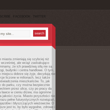
SCRIBE
FACEBOOK
TWITTER
miasta zmieniają się szybciej niż
 wcześniej, ale wciąż zaskakująco
inamy, że ich prawdziwą siłą nie są
ogi, budynki i centra handlowe. O tym,
miejscu dobrze się żyje, decydują nie
ycje liczone w milionach, lecz także
oświadczenia mieszkańców. To, jak
 do parku, czy można bezpiecznie
ieckiem przez ulicę, czy po pracy da
a ławce w cieniu drzew, ma ogromne
a jakości życia. Miasto przyszłości nie
razu pełne futurystycznych rozwiązań,
pojazdów i błyszczących wieżowców. O
jsze jest to, by było wygodne, zdrowe i