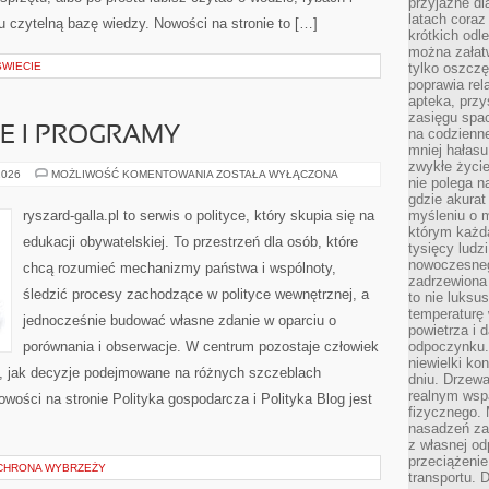
przyjazne dl
latach coraz
tu czytelną bazę wiedzy. Nowości na stronie to […]
krótkich odl
można załatw
WIECIE
tylko oszczę
poprawia rel
apteka, przy
zasięgu spac
E I PROGRAMY
na codzienne
mniej hałasu,
zwykłe życie
UNIJNE
2026
MOŻLIWOŚĆ KOMENTOWANIA
ZOSTAŁA WYŁĄCZONA
nie polega n
FUNDUSZE
I
gdzie akurat
PROGRAMY
ryszard-galla.pl to serwis o polityce, który skupia się na
myśleniu o 
którym każd
edukacji obywatelskiej. To przestrzeń dla osób, które
tysięcy lud
nowoczesnego
chcą rozumieć mechanizmy państwa i wspólnoty,
zadrzewiona 
śledzić procesy zachodzące w polityce wewnętrznej, a
to nie luksu
temperaturę 
jednocześnie budować własne zdanie w oparciu o
powietrza i 
porównania i obserwacje. W centrum pozostaje człowiek
odpoczynku.
niewielki ko
to, jak decyzje podejmowane na różnych szczeblach
dniu. Drzewa
realnym wsp
wości na stronie Polityka gospodarcza i Polityka Blog jest
fizycznego. 
nasadzeń za
z własnej od
przeciążenie
OCHRONA WYBRZEŻY
transportu. 