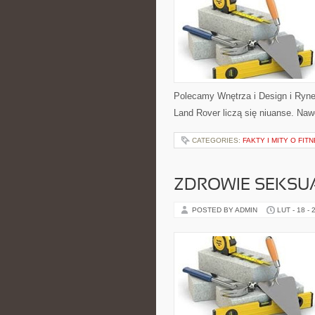
Polecamy Wnętrza i Design i Ryn
Land Rover liczą się niuanse. Na
CATEGORIES:
FAKTY I MITY O FIT
ZDROWIE SEKSU
POSTED BY ADMIN
LUT - 18 - 