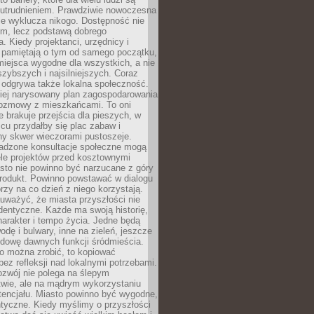
utrudnieniem. Prawdziwie nowoczesna
ie wyklucza nikogo. Dostępność nie
em, lecz podstawą dobrego
a. Kiedy projektanci, urzędnicy i
 pamiętają o tym od samego początku,
iejsca wygodne dla wszystkich, a nie
jszybszych i najsilniejszych. Coraz
 odgrywa także lokalna społeczność.
piej narysowany plan zagospodarowania
 rozmowy z mieszkańcami. To oni
e brakuje przejścia dla pieszych, w
cu przydałby się plac zabaw i
ny skwer wieczorami pustoszeje.
adzone konsultacje społeczne mogą
ele projektów przed kosztownymi
sto nie powinno być narzucane z góry
produkt. Powinno powstawać w dialogu
órzy na co dzień z niego korzystają.
uważyć, że miasta przyszłości nie
dentyczne. Każde ma swoją historię,
charakter i tempo życia. Jedne będą
odę i bulwary, inne na zieleń, jeszcze
udowę dawnych funkcji śródmieścia.
o można zrobić, to kopiować
bez refleksji nad lokalnymi potrzebami.
ozwój nie polega na ślepym
twie, ale na mądrym wykorzystaniu
tencjału. Miasto powinno być wygodne,
ntyczne. Kiedy myślimy o przyszłości