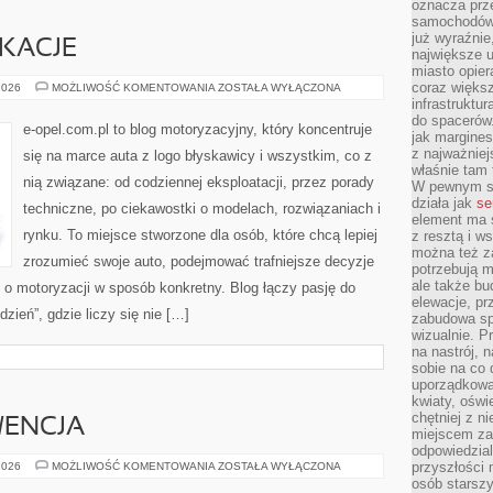
oznacza prz
samochodów 
już wyraźnie
IKACJE
największe ul
miasto opier
coraz większ
TUNING
2026
MOŻLIWOŚĆ KOMENTOWANIA
ZOSTAŁA WYŁĄCZONA
I
infrastruktu
MODYFIKACJE
do spacerów.
e-opel.com.pl to blog motoryzacyjny, który koncentruje
jak margines
z najważniej
się na marce auta z logo błyskawicy i wszystkim, co z
właśnie tam
nią związane: od codziennej eksploatacji, przez porady
W pewnym se
działa jak
se
techniczne, po ciekawostki o modelach, rozwiązaniach i
element ma s
rynku. To miejsce stworzone dla osób, które chcą lepiej
z resztą i w
można też z
zrozumieć swoje auto, podejmować trafniejsze decyzje
potrzebują m
ale także b
 o motoryzacji w sposób konkretny. Blog łączy pasję do
elewacje, p
ień”, gdzie liczy się nie […]
zabudowa sp
wizualnie. 
na nastrój, 
sobie na co 
uporządkowan
kwiaty, oświ
chętniej z ni
WENCJA
miejscem za
odpowiedzial
KONTUZJE
przyszłości 
2026
MOŻLIWOŚĆ KOMENTOWANIA
ZOSTAŁA WYŁĄCZONA
I
osób starszy
PREWENCJA