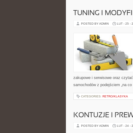
TUNING I MODYF
POSTED BY ADMIN
LUT - 25 - 
zakupowe i serwisowe oraz czytać
samochodów z podejściem „na co dz
CATEGORIES:
RETRO/KLASYKA
KONTUZJE I PRE
POSTED BY ADMIN
LUT - 24 - 