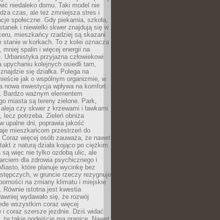
ić niedaleko domu. Taki model nie
dza czas, ale też zmniejsza stres i
acje społeczne. Gdy piekarnia, szkoła,
stanek i niewielki skwer znajdują się w
eru, mieszkańcy rzadziej są skazani
 stanie w korkach. To z kolei oznacza
 mniej spalin i więcej energii na
. Urbanistyka przyjazna człowiekowi
a upychaniu kolejnych osiedli tam,
 znajdzie się działka. Polega na
mieście jak o wspólnym organizmie, w
a nowa inwestycja wpływa na komfort
zi. Bardzo ważnym elementem
 miasta są tereny zielone. Park,
aleja czy skwer z krzewami i ławkami
s, lecz potrzeba. Zieleń obniża
w upalne dni, poprawia jakość
daje mieszkańcom przestrzeń do
 Coraz więcej osób zauważa, że nawet
ntakt z naturą działa kojąco po ciężkim
 są więc nie tylko ozdobą ulic, ale
arciem dla zdrowia psychicznego i
Miasto, które planuje wycinkę bez
stępczych, w gruncie rzeczy rezygnuje
porności na zmiany klimatu i miejskie
. Równie istotna jest kwestia
Dawniej wydawało się, że rozwój
ede wszystkim coraz więcej
i coraz szersze jezdnie. Dziś widać
, że takie podejście ma granice. Nawet