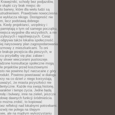
 Krawężniki, schody bez podjazdów,
e słupki czy brak miejsc do
 bariery, które dla wielu ludzi są
utrudnieniem. Prawdziwie nowoczesna
ie wyklucza nikogo. Dostępność nie
em, lecz podstawą dobrego
a. Kiedy projektanci, urzędnicy i
 pamiętają o tym od samego początku,
iejsca wygodne dla wszystkich, a nie
jszybszych i najsilniejszych. Coraz
 odgrywa także lokalna społeczność.
piej narysowany plan zagospodarowania
 rozmowy z mieszkańcami. To oni
e brakuje przejścia dla pieszych, w
cu przydałby się plac zabaw i
ny skwer wieczorami pustoszeje.
adzone konsultacje społeczne mogą
ele projektów przed kosztownymi
sto nie powinno być narzucane z góry
produkt. Powinno powstawać w dialogu
órzy na co dzień z niego korzystają.
uważyć, że miasta przyszłości nie
dentyczne. Każde ma swoją historię,
charakter i tempo życia. Jedne będą
odę i bulwary, inne na zieleń, jeszcze
udowę dawnych funkcji śródmieścia.
o można zrobić, to kopiować
bez refleksji nad lokalnymi potrzebami.
ozwój nie polega na ślepym
twie, ale na mądrym wykorzystaniu