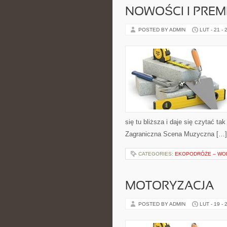
NOWOŚCI I PREM
POSTED BY ADMIN
LUT - 21 - 
się tu bliższa i daje się czytać ta
Zagraniczna Scena Muzyczna […]
CATEGORIES:
EKOPODRÓŻE – WOD
MOTORYZACJA
POSTED BY ADMIN
LUT - 19 - 