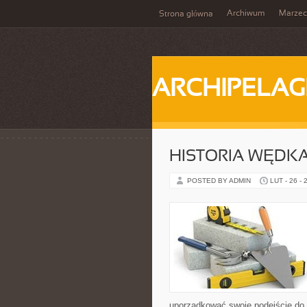
Archiwum
Marzec
Strona główna
ARCHIPELAG
HISTORIA WĘDK
POSTED BY ADMIN
LUT - 26 - 
uporządkować swoje podejście do s