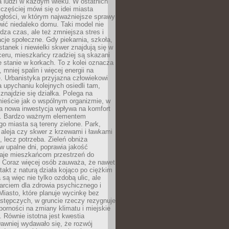
a ludzi w każdym wieku. W ostatnich
 częściej mówi się o idei miasta
egłości, w którym najważniejsze sprawy
ić niedaleko domu. Taki model nie
dza czas, ale też zmniejsza stres i
acje społeczne. Gdy piekarnia, szkoła,
stanek i niewielki skwer znajdują się w
eru, mieszkańcy rzadziej są skazani
 stanie w korkach. To z kolei oznacza
 mniej spalin i więcej energii na
. Urbanistyka przyjazna człowiekowi
a upychaniu kolejnych osiedli tam,
 znajdzie się działka. Polega na
mieście jak o wspólnym organizmie, w
a nowa inwestycja wpływa na komfort
zi. Bardzo ważnym elementem
 miasta są tereny zielone. Park,
aleja czy skwer z krzewami i ławkami
s, lecz potrzeba. Zieleń obniża
w upalne dni, poprawia jakość
daje mieszkańcom przestrzeń do
 Coraz więcej osób zauważa, że nawet
ntakt z naturą działa kojąco po ciężkim
 są więc nie tylko ozdobą ulic, ale
arciem dla zdrowia psychicznego i
Miasto, które planuje wycinkę bez
stępczych, w gruncie rzeczy rezygnuje
porności na zmiany klimatu i miejskie
. Równie istotna jest kwestia
Dawniej wydawało się, że rozwój