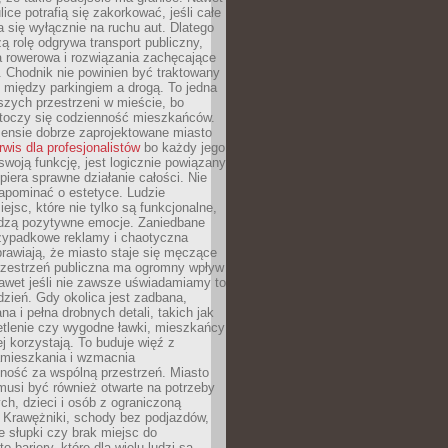
ice potrafią się zakorkować, jeśli całe
a się wyłącznie na ruchu aut. Dlatego
ą rolę odgrywa transport publiczny,
ra rowerowa i rozwiązania zachęcające
 Chodnik nie powinien być traktowany
 między parkingiem a drogą. To jedna
szych przestrzeni w mieście, bo
 toczy się codzienność mieszkańców.
nsie dobrze zaprojektowane miasto
rwis dla profesjonalistów
bo każdy jego
woją funkcję, jest logicznie powiązany
spiera sprawne działanie całości. Nie
apominać o estetyce. Ludzie
iejsc, które nie tylko są funkcjonalne,
udzą pozytywne emocje. Zaniedbane
rzypadkowe reklamy i chaotyczna
rawiają, że miasto staje się męczące
Przestrzeń publiczna ma ogromny wpływ
nawet jeśli nie zawsze uświadamiamy to
dzień. Gdy okolica jest zadbana,
a i pełna drobnych detali, takich jak
etlenie czy wygodne ławki, mieszkańcy
ej korzystają. To buduje więź z
mieszkania i wzmacnia
ność za wspólną przestrzeń. Miasto
musi być również otwarte na potrzeby
ch, dzieci i osób z ograniczoną
 Krawężniki, schody bez podjazdów,
e słupki czy brak miejsc do
 bariery, które dla wielu ludzi są