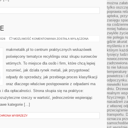
można załatw
tylko oszczę
poprawia rel
apteka, przy
zasięgu spac
na codzienne
E
mniej hałasu,
zwykłe życie
nie polega n
KOMPOSTOWANIE
2026
MOŻLIWOŚĆ KOMENTOWANIA
ZOSTAŁA WYŁĄCZONA
gdzie akurat
myśleniu o 
makmetalik.pl to centrum praktycznych wskazówek
którym każd
tysięcy lud
poświęcony tematyce recyklingu oraz skupu surowców
nowoczesnego
zadrzewiona 
wtórnych. To miejsce dla osób i firm, które chcą lepiej
to nie luksu
rozumieć, jak działa rynek metali, jak przygotować
temperaturę 
powietrza i 
odpady do sprzedaży, jak przebiega proces klasyfikacji
odpoczynku.
oraz dlaczego właściwe postępowanie z odpadami ma
niewielki ko
dniu. Drzewa
k i dla opłacalności. Strona skupia się na praktyce:
realnym wsp
fizycznego. 
bezużyteczne rzeczy w wartość, jednocześnie wspierając
nasadzeń za
awe kategorie […]
z własnej od
przeciążenie
transportu. 
OCHRONA WYBRZEŻY
oznacza prz
samochodów 
już wyraźnie