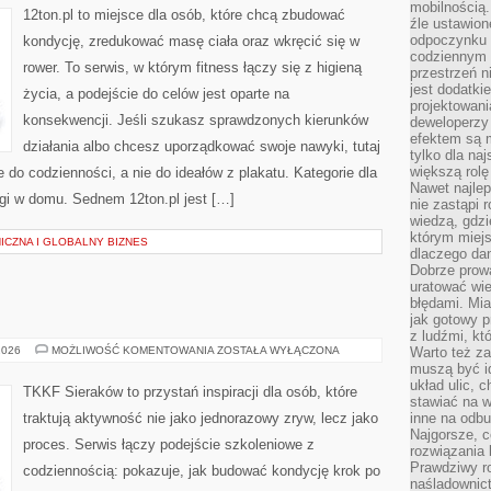
mobilnością.
12ton.pl to miejsce dla osób, które chcą zbudować
źle ustawion
odpoczynku to
kondycję, zredukować masę ciała oraz wkręcić się w
codziennym 
rower. To serwis, w którym fitness łączy się z higieną
przestrzeń n
jest dodatki
życia, a podejście do celów jest oparte na
projektowani
konsekwencji. Jeśli szukasz sprawdzonych kierunków
deweloperzy
efektem są m
działania albo chcesz uporządkować swoje nawyki, tutaj
tylko dla na
większą rolę
o codzienności, a nie do ideałów z plakatu. Kategorie dla
Nawet najle
ingi w domu. Sednem 12ton.pl jest […]
nie zastąpi
wiedzą, gdzi
którym miejs
ICZNA I GLOBALNY BIZNES
dlaczego da
Dobrze prow
uratować wi
błędami. Mia
jak gotowy 
z ludźmi, kt
TRENING
2026
MOŻLIWOŚĆ KOMENTOWANIA
ZOSTAŁA WYŁĄCZONA
Warto też za
DZIECI
muszą być i
układ ulic, 
TKKF Sieraków to przystań inspiracji dla osób, które
stawiać na w
traktują aktywność nie jako jednorazowy zryw, lecz jako
inne na odb
Najgorsze, c
proces. Serwis łączy podejście szkoleniowe z
rozwiązania 
Prawdziwy r
codziennością: pokazuje, jak budować kondycję krok po
naśladownic