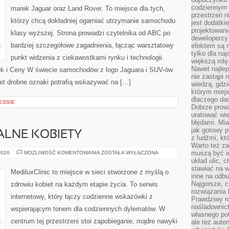
codziennym 
marek Jaguar oraz Land Rover. To miejsce dla tych,
przestrzeń n
którzy chcą dokładniej ogarniać utrzymanie samochodu
jest dodatki
projektowani
klasy wyższej. Strona prowadzi czytelnika od ABC po
deweloperzy
bardziej szczegółowe zagadnienia, łącząc warsztatowy
efektem są m
tylko dla na
punkt widzenia z ciekawostkami rynku i technologii.
większą rolę
Nawet najle
ek i Ceny W świecie samochodów z logo Jaguara i SUV-ów
nie zastąpi
wet drobne oznaki potrafią wskazywać na […]
wiedzą, gdzi
którym miejs
dlaczego da
NESSIE
Dobrze prow
uratować wi
błędami. Mia
jak gotowy 
ALNE KOBIETY
z ludźmi, kt
Warto też za
ZDROWIE
muszą być i
2026
MOŻLIWOŚĆ KOMENTOWANIA
ZOSTAŁA WYŁĄCZONA
SEKSUALNE
układ ulic, 
KOBIETY
stawiać na w
MediluxClinic to miejsce w sieci stworzone z myślą o
inne na odb
Najgorsze, c
zdrowiu kobiet na każdym etapie życia. To serwis
rozwiązania 
internetowy, który łączy codzienne wskazówki z
Prawdziwy r
naśladownic
wspierającym tonem dla codziennych dylematów. W
własnego po
centrum tej przestrzeni stoi zapobieganie, mądre nawyki
ale też aute