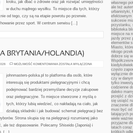
kroku, jak dbać o zdrowie oraz jak rozwijać umiejętności
własnego po
ale też aute
w duchu mądrego wysiłku. To miejsce dla tych, którzy
urbanistyki,
nie od tego, czy są na etapie powrotu po przerwie.
efektownym 
sukcesie mia
howanie przez sport. W centrum serwisu […]
przystanku, 
biblioteka b
miejsce na r
jazdy przez p
elementów sk
Miasto, któr
nikogo prze
KA BRYTANIA/HOLANDIA)
dobrze się w
Współczesne 
UNILEVER
2026
MOŻLIWOŚĆ KOMENTOWANIA
ZOSTAŁA WYŁĄCZONA
kiedykolwiek
(WIELKA
często zapom
BRYTANIA/HOLANDIA)
wyłącznie dr
johnmasters-polska.pl to platforma dla osób, które
czy w danym 
interesują się produktami pielęgnacyjnymi i chcą
tylko inwest
codzienne d
podejmować bardziej przemyślane decyzje zakupowe
daleko mamy
przejść z dz
oraz pielęgnacyjne. To miejsce stworzone z myślą o
się usiąść n
tych, którzy lubią wiedzieć, co nakładają na ciało, jak
znaczenie dl
musi być od 
działają składniki i jak budować schemat pielęgnacji bez
latających 
borów. Strona skupia się na pielęgnacji rozumianej jako
wiele ważnie
przyjazne dl
ć, ale też dopasowanie. Polecamy Shiseido (Japonia) i
latach coraz
krótkich odl
). […]