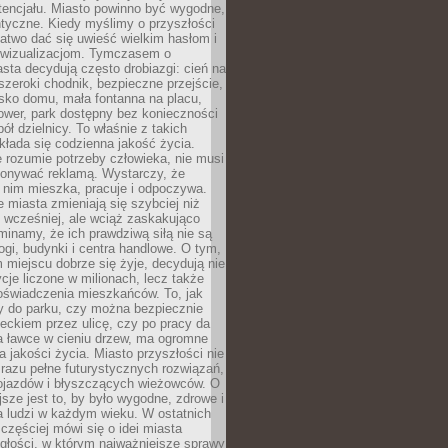
tencjału. Miasto powinno być wygodne,
ntyczne. Kiedy myślimy o przyszłości
 łatwo dać się uwieść wielkim hasłom i
wizualizacjom. Tymczasem o
sta decydują często drobiazgi: cień na
szeroki chodnik, bezpieczne przejście,
lisko domu, mała fontanna na placu,
ower, park dostępny bez konieczności
ół dzielnicy. To właśnie z takich
łada się codzienna jakość życia.
e rozumie potrzeby człowieka, nie musi
konywać reklamą. Wystarczy, że
 nim mieszka, pracuje i odpoczywa.
miasta zmieniają się szybciej niż
 wcześniej, ale wciąż zaskakująco
inamy, że ich prawdziwą siłą nie są
ogi, budynki i centra handlowe. O tym,
miejscu dobrze się żyje, decydują nie
ycje liczone w milionach, lecz także
oświadczenia mieszkańców. To, jak
 do parku, czy można bezpiecznie
ieckiem przez ulicę, czy po pracy da
a ławce w cieniu drzew, ma ogromne
a jakości życia. Miasto przyszłości nie
razu pełne futurystycznych rozwiązań,
pojazdów i błyszczących wieżowców. O
jsze jest to, by było wygodne, zdrowe i
a ludzi w każdym wieku. W ostatnich
 częściej mówi się o idei miasta
egłości, w którym najważniejsze sprawy