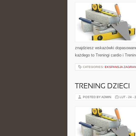
znajdziesz wskazówki dopasowane d
każdego to Treningi cardio i Tren
CATEGORIES:
EKSPANSJA ZAGRAN
TRENING DZIECI
POSTED BY ADMIN
LUT - 24 - 