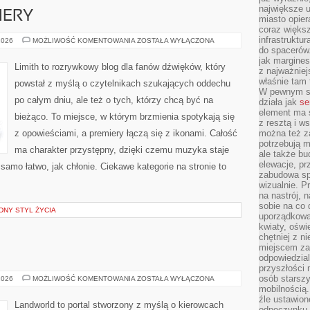
największe ul
IERY
miasto opier
coraz większ
infrastruktu
NOWOŚCI
2026
MOŻLIWOŚĆ KOMENTOWANIA
ZOSTAŁA WYŁĄCZONA
I
do spacerów.
PREMIERY
jak margines
Limith to rozrywkowy blog dla fanów dźwięków, który
z najważniej
właśnie tam
powstał z myślą o czytelnikach szukających oddechu
W pewnym se
po całym dniu, ale też o tych, którzy chcą być na
działa jak
se
element ma s
bieżąco. To miejsce, w którym brzmienia spotykają się
z resztą i w
z opowieściami, a premiery łączą się z ikonami. Całość
można też z
potrzebują m
ma charakter przystępny, dzięki czemu muzyka staje
ale także b
elewacje, p
k samo łatwo, jak chłonie. Ciekawe kategorie na stronie to
zabudowa sp
wizualnie. 
na nastrój, 
sobie na co 
NY STYL ŻYCIA
uporządkowan
kwiaty, oświ
chętniej z ni
miejscem za
odpowiedzial
przyszłości 
osób starszy
MOTORYZACJA
2026
MOŻLIWOŚĆ KOMENTOWANIA
ZOSTAŁA WYŁĄCZONA
mobilnością.
źle ustawion
Landworld to portal stworzony z myślą o kierowcach
odpoczynku to