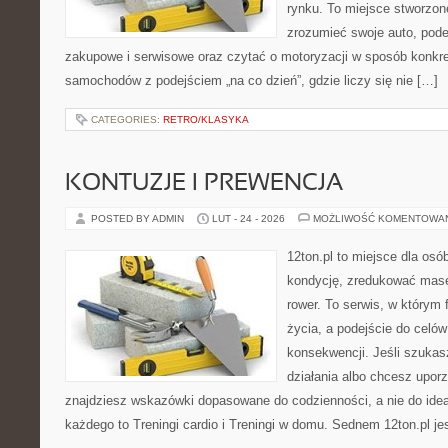
rynku. To miejsce stworzone
zrozumieć swoje auto, pode
zakupowe i serwisowe oraz czytać o motoryzacji w sposób konkre
samochodów z podejściem „na co dzień”, gdzie liczy się nie […]
CATEGORIES:
RETRO/KLASYKA
KONTUZJE I PREWENCJA
POSTED BY ADMIN
LUT - 24 - 2026
MOŻLIWOŚĆ KOMENTOWA
12ton.pl to miejsce dla os
kondycję, zredukować masę 
rower. To serwis, w którym f
życia, a podejście do celów
konsekwencji. Jeśli szuka
działania albo chcesz upor
znajdziesz wskazówki dopasowane do codzienności, a nie do ideał
każdego to Treningi cardio i Treningi w domu. Sednem 12ton.pl je