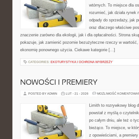
wtórnych. To miejsce dla osó
rozumieć, jak działa rynek 
odpady do sprzedaży, jak pr
oraz dlaczego właściwe po
znaczenie zarówno dla ekologii, jak i dla opłacalności. Strona sku
pokazuje, jak zamienić pozornie bezużyteczne rzeczy w wartość,
ekonomię ponownego użycia. Ciekawe kategorie […]
CATEGORIES:
EKOTURYSTYKA I OCHRONA WYBRZEŻY
NOWOŚCI I PREMIERY
POSTED BY ADMIN
LUT - 21 - 2026
MOŻLIWOŚĆ KOMENTOWA
Limith to rozrywkowy blog 
powstał z myślą o czyteln
po całym dniu, ale też o ty
bieżąco. To miejsce, w któ
z opowieściami, a premiery 