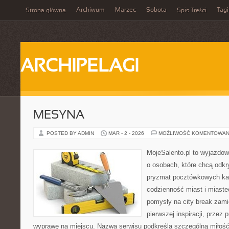
Archiwum
Marzec
Sobota
Tagi
Strona główna
Spis Treści
ARCHIPELAGI
MESYNA
POSTED BY ADMIN
MAR - 2 - 2026
MOŻLIWOŚĆ KOMENTOWAN
MojeSalento.pl to wyjazdow
o osobach, które chcą odkr
pryzmat pocztówkowych kad
codzienność miast i miaste
pomysły na city break zamie
pierwszej inspiracji, przez
wyprawę na miejscu. Nazwa serwisu podkreśla szczególną miłość 