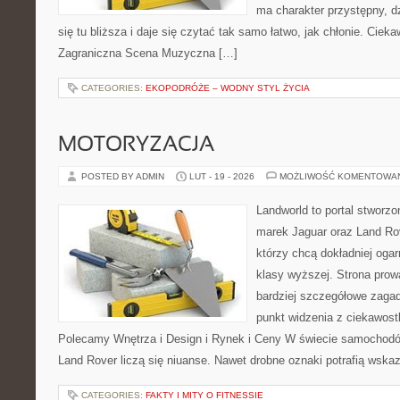
ma charakter przystępny, 
się tu bliższa i daje się czytać tak samo łatwo, jak chłonie. Cieka
Zagraniczna Scena Muzyczna […]
CATEGORIES:
EKOPODRÓŻE – WODNY STYL ŻYCIA
MOTORYZACJA
POSTED BY ADMIN
LUT - 19 - 2026
MOŻLIWOŚĆ KOMENTOWA
Landworld to portal stworz
marek Jaguar oraz Land Rov
którzy chcą dokładniej oga
klasy wyższej. Strona prow
bardziej szczegółowe zagad
punkt widzenia z ciekawostk
Polecamy Wnętrza i Design i Rynek i Ceny W świecie samochodó
Land Rover liczą się niuanse. Nawet drobne oznaki potrafią wsk
CATEGORIES:
FAKTY I MITY O FITNESSIE