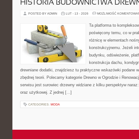
HISTORIA BUDOWNICTWA DREW
POSTED BY ADMIN
LUT - 13 - 2026
MOŻLIWOŚĆ KOMENTOWA
Ta platforma to kompleksow
poświęcony temu, co w prak
różnicę w elementach nośn
konstrukcyjnemu. Jeżeli in
budynku, odświeżenie, plat
konstrukcja dachu, kondygn
drewniane dodatki, znajdziesz tu praktyczne wskazówki podane 
zbędnej teorii. Polecamy kategorie Drewno w Ogrodzie i Renowa
serwisu jest surowiec drzewny widziane z kilku perspektyw naraz:
oraz użytkowej. Z jednej […]
CATEGORIES:
MODA