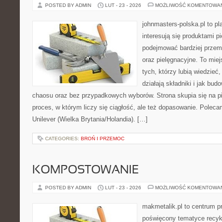
POSTED BY ADMIN
LUT - 23 - 2026
MOŻLIWOŚĆ KOMENTOWA
johnmasters-polska.pl to pl
interesują się produktami p
podejmować bardziej prze
oraz pielęgnacyjne. To mie
tych, którzy lubią wiedzieć,
działają składniki i jak bu
chaosu oraz bez przypadkowych wyborów. Strona skupia się na pi
proces, w którym liczy się ciągłość, ale też dopasowanie. Poleca
Unilever (Wielka Brytania/Holandia). […]
CATEGORIES:
BROŃ I PRZEMOC
KOMPOSTOWANIE
POSTED BY ADMIN
LUT - 23 - 2026
MOŻLIWOŚĆ KOMENTOWA
makmetalik.pl to centrum 
poświęcony tematyce recyk