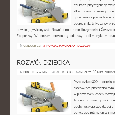
szukasz przystępnego wpr
albo chcesz odświeżyć fund
opracowania prowadzące od 
podręcznik, tylko żywy prz
pewniej ją wykonywać. Nowości na stronie Rozgrzewki i Ćwiczeni
Zespołowy. W centrum serwisu są podstawy teorii muzyki: metrum,
CATEGORIES:
IMPROWIZACJA WOKALNA I MUZYCZNA
ROZWÓJ DZIECKA
POSTED BY ADMIN
LUT - 15 - 2026
MOŻLIWOŚĆ KOMENTOWA
Przedszkole309 to serwis p
placówkom przedszkolnym o
w pierwszych latach rozwo
To centrum wiedzy, w który
osoby wspierające dzieci z
dotyczące rutyny dnia z m