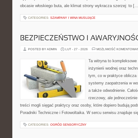
obcasie włoskiego buta, ale klimat strony wykracza szerzej: to […
CATEGORIES:
SZAMPANY I WINA MUSUJĄCE
BEZPIECZEŃSTWO I AWARYJNOŚ
POSTED BY ADMIN
LUT - 27 - 2026
MOŻLIWOŚĆ KOMENTOWA
Ta witryna to kompleksowe 
inżynierii wodnej oraz techn
tym, co w praktyce oblicza
systemy zaopatrzenia w wo
a także odwodnienie. Całoś
rzeczowy, ale jednocześnie
treści mogli sięgać praktycy oraz osoby, które dopiero budują pod
Poradniki Techniczne i Fotowoltaika. W sercu serwisu znajduje si
CATEGORIES:
OGRÓD SENSORYCZNY