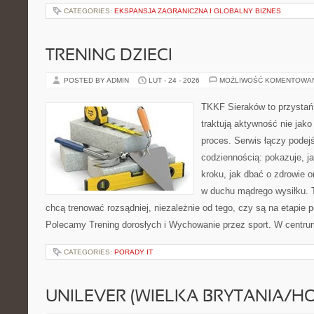
CATEGORIES:
EKSPANSJA ZAGRANICZNA I GLOBALNY BIZNES
TRENING DZIECI
POSTED BY ADMIN
LUT - 24 - 2026
MOŻLIWOŚĆ KOMENTOWA
TKKF Sieraków to przystań i
traktują aktywność nie jako
proces. Serwis łączy podej
codziennością: pokazuje, j
kroku, jak dbać o zdrowie o
w duchu mądrego wysiłku. T
chcą trenować rozsądniej, niezależnie od tego, czy są na etapie p
Polecamy Trening dorosłych i Wychowanie przez sport. W centru
CATEGORIES:
PORADY IT
UNILEVER (WIELKA BRYTANIA/H