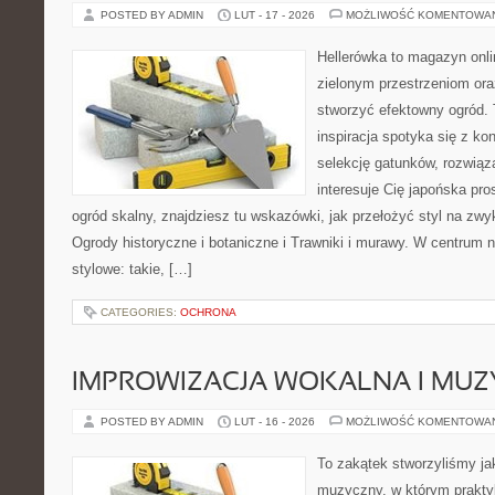
POSTED BY ADMIN
LUT - 17 - 2026
MOŻLIWOŚĆ KOMENTOWA
Hellerówka to magazyn onl
zielonym przestrzeniom or
stworzyć efektowny ogród. 
inspiracja spotyka się z kon
selekcję gatunków, rozwiąza
interesuje Cię japońska pro
ogród skalny, znajdziesz tu wskazówki, jak przełożyć styl na zwy
Ogrody historyczne i botaniczne i Trawniki i murawy. W centrum 
stylowe: takie, […]
CATEGORIES:
OCHRONA
IMPROWIZACJA WOKALNA I MU
POSTED BY ADMIN
LUT - 16 - 2026
MOŻLIWOŚĆ KOMENTOWA
To zakątek stworzyliśmy ja
muzyczny, w którym praktyk