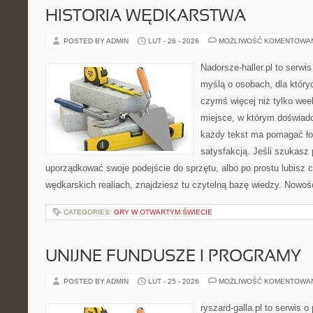
HISTORIA WĘDKARSTWA
POSTED BY ADMIN
LUT - 26 - 2026
MOŻLIWOŚĆ KOMENTOWA
Nadorsze-haller.pl to serwi
myślą o osobach, dla który
czymś więcej niż tylko we
miejsce, w którym doświadc
każdy tekst ma pomagać łow
satysfakcją. Jeśli szukasz
uporządkować swoje podejście do sprzętu, albo po prostu lubisz c
wędkarskich realiach, znajdziesz tu czytelną bazę wiedzy. Nowośc
CATEGORIES:
GRY W OTWARTYM ŚWIECIE
UNIJNE FUNDUSZE I PROGRAMY
POSTED BY ADMIN
LUT - 25 - 2026
MOŻLIWOŚĆ KOMENTOWA
ryszard-galla.pl to serwis o 