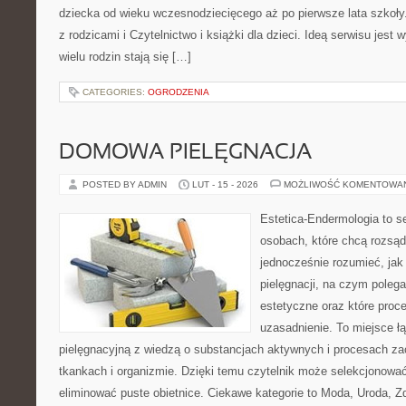
dziecka od wieku wczesnodziecięcego aż po pierwsze lata szkoł
z rodzicami i Czytelnictwo i książki dla dzieci. Ideą serwisu jest 
wielu rodzin stają się […]
CATEGORIES:
OGRODZENIA
DOMOWA PIELĘGNACJA
POSTED BY ADMIN
LUT - 15 - 2026
MOŻLIWOŚĆ KOMENTOWA
Estetica-Endermologia to s
osobach, które chcą rozsąd
jednocześnie rozumieć, jak 
pielęgnacji, na czym poleg
estetyczne oraz które proc
uzasadnienie. To miejsce ł
pielęgnacyjną z wiedzą o substancjach aktywnych i procesach z
tkankach i organizmie. Dzięki temu czytelnik może selekcjonować 
eliminować puste obietnice. Ciekawe kategorie to Moda, Uroda, Z