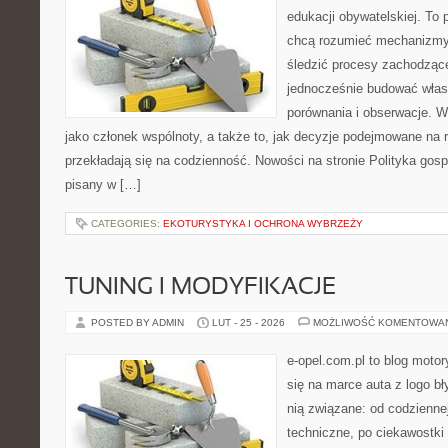
edukacji obywatelskiej. To 
chcą rozumieć mechanizmy 
śledzić procesy zachodzące
jednocześnie budować włas
porównania i obserwacje. W
jako członek wspólnoty, a także to, jak decyzje podejmowane na
przekładają się na codzienność. Nowości na stronie Polityka gospo
pisany w […]
CATEGORIES:
EKOTURYSTYKA I OCHRONA WYBRZEŻY
TUNING I MODYFIKACJE
POSTED BY ADMIN
LUT - 25 - 2026
MOŻLIWOŚĆ KOMENTOWA
e-opel.com.pl to blog motor
się na marce auta z logo b
nią związane: od codziennej
techniczne, po ciekawostki