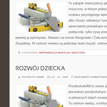
To zakątek stworzyliśmy ja
muzyczny, w którym praktyk
szukasz przystępnego wpr
albo chcesz odświeżyć fund
opracowania prowadzące od 
podręcznik, tylko żywy prz
pewniej ją wykonywać. Nowości na stronie Rozgrzewki i Ćwiczeni
Zespołowy. W centrum serwisu są podstawy teorii muzyki: metrum,
CATEGORIES:
IMPROWIZACJA WOKALNA I MUZYCZNA
ROZWÓJ DZIECKA
POSTED BY ADMIN
LUT - 15 - 2026
MOŻLIWOŚĆ KOMENTOWA
Przedszkole309 to serwis p
placówkom przedszkolnym o
w pierwszych latach rozwo
To centrum wiedzy, w który