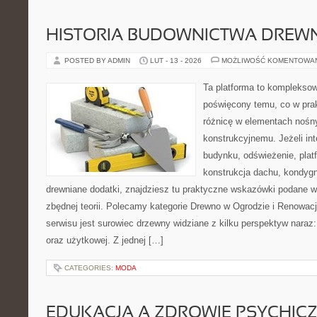
HISTORIA BUDOWNICTWA DREW
POSTED BY ADMIN
LUT - 13 - 2026
MOŻLIWOŚĆ KOMENTOWA
Ta platforma to kompleksow
poświęcony temu, co w prak
różnicę w elementach nośn
konstrukcyjnemu. Jeżeli in
budynku, odświeżenie, plat
konstrukcja dachu, kondygn
drewniane dodatki, znajdziesz tu praktyczne wskazówki podane 
zbędnej teorii. Polecamy kategorie Drewno w Ogrodzie i Renowa
serwisu jest surowiec drzewny widziane z kilku perspektyw naraz:
oraz użytkowej. Z jednej […]
CATEGORIES:
MODA
EDUKACJA A ZDROWIE PSYCHIC