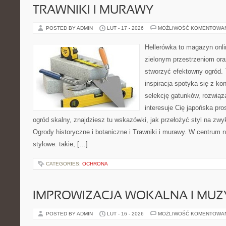
TRAWNIKI I MURAWY
POSTED BY ADMIN
LUT - 17 - 2026
MOŻLIWOŚĆ KOMENTOWA
Hellerówka to magazyn onl
zielonym przestrzeniom or
stworzyć efektowny ogród. 
inspiracja spotyka się z kon
selekcję gatunków, rozwiąza
interesuje Cię japońska pro
ogród skalny, znajdziesz tu wskazówki, jak przełożyć styl na zwy
Ogrody historyczne i botaniczne i Trawniki i murawy. W centrum 
stylowe: takie, […]
CATEGORIES:
OCHRONA
IMPROWIZACJA WOKALNA I MU
POSTED BY ADMIN
LUT - 16 - 2026
MOŻLIWOŚĆ KOMENTOWA