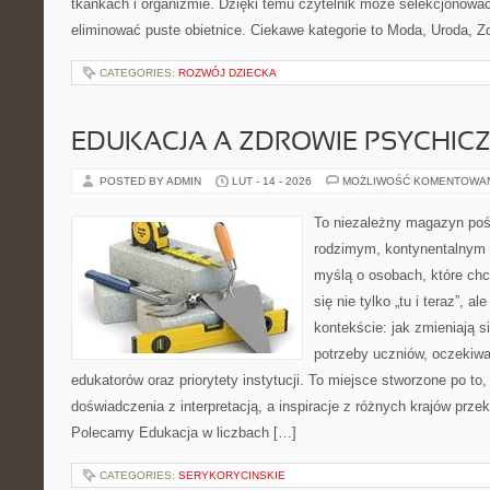
tkankach i organizmie. Dzięki temu czytelnik może selekcjonować 
eliminować puste obietnice. Ciekawe kategorie to Moda, Uroda, Z
CATEGORIES:
ROZWÓJ DZIECKA
EDUKACJA A ZDROWIE PSYCHIC
POSTED BY ADMIN
LUT - 14 - 2026
MOŻLIWOŚĆ KOMENTOWA
To niezależny magazyn poś
rodzimym, kontynentalnym 
myślą o osobach, które chc
się nie tylko „tu i teraz”, 
kontekście: jak zmieniają s
potrzeby uczniów, oczekiwa
edukatorów oraz priorytety instytucji. To miejsce stworzone po to,
doświadczenia z interpretacją, a inspiracje z różnych krajów przek
Polecamy Edukacja w liczbach […]
CATEGORIES:
SERYKORYCINSKIE