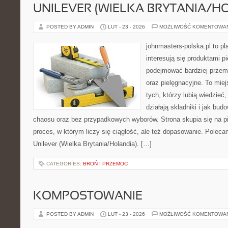
UNILEVER (WIELKA BRYTANIA/H
POSTED BY ADMIN
LUT - 23 - 2026
MOŻLIWOŚĆ KOMENTOWA
johnmasters-polska.pl to pl
interesują się produktami p
podejmować bardziej prze
oraz pielęgnacyjne. To mie
tych, którzy lubią wiedzieć,
działają składniki i jak bu
chaosu oraz bez przypadkowych wyborów. Strona skupia się na pi
proces, w którym liczy się ciągłość, ale też dopasowanie. Poleca
Unilever (Wielka Brytania/Holandia). […]
CATEGORIES:
BROŃ I PRZEMOC
KOMPOSTOWANIE
POSTED BY ADMIN
LUT - 23 - 2026
MOŻLIWOŚĆ KOMENTOWA