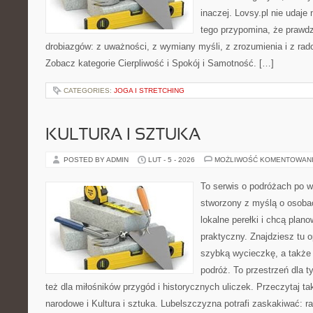
inaczej. Lovsy.pl nie udaje
tego przypomina, że prawdz
drobiazgów: z uważności, z wymiany myśli, z zrozumienia i z rado
Zobacz kategorie Cierpliwość i Spokój i Samotność. […]
CATEGORIES:
JOGA I STRETCHING
KULTURA I SZTUKA
POSTED BY ADMIN
LUT - 5 - 2026
MOŻLIWOŚĆ KOMENTOWAN
To serwis o podróżach po w
stworzony z myślą o osobac
lokalne perełki i chcą pla
praktyczny. Znajdziesz tu op
szybką wycieczkę, a także
podróż. To przestrzeń dla ty
też dla miłośników przygód i historycznych uliczek. Przeczytaj ta
narodowe i Kultura i sztuka. Lubelszczyzna potrafi zaskakiwać: r