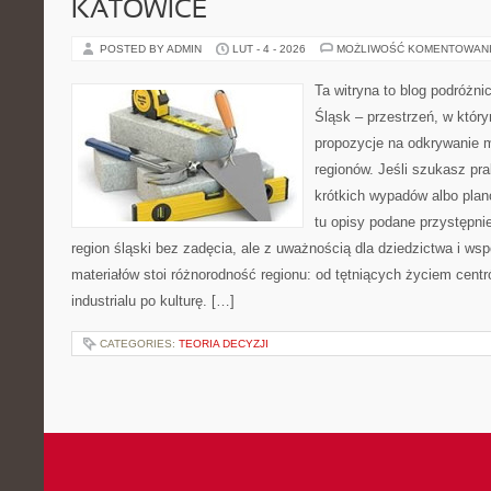
KATOWICE
POSTED BY ADMIN
LUT - 4 - 2026
MOŻLIWOŚĆ KOMENTOWAN
Ta witryna to blog podróżn
Śląsk – przestrzeń, w któr
propozycje na odkrywanie m
regionów. Jeśli szukasz pr
krótkich wypadów albo planó
tu opisy podane przystępni
region śląski bez zadęcia, ale z uważnością dla dziedzictwa i w
materiałów stoi różnorodność regionu: od tętniących życiem centr
industrialu po kulturę. […]
CATEGORIES:
TEORIA DECYZJI