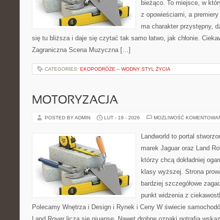
bieżąco. To miejsce, w któ
z opowieściami, a premiery 
ma charakter przystępny, 
się tu bliższa i daje się czytać tak samo łatwo, jak chłonie. Cieka
Zagraniczna Scena Muzyczna […]
CATEGORIES:
EKOPODRÓŻE – WODNY STYL ŻYCIA
MOTORYZACJA
POSTED BY ADMIN
LUT - 19 - 2026
MOŻLIWOŚĆ KOMENTOWA
Landworld to portal stworz
marek Jaguar oraz Land Rov
którzy chcą dokładniej oga
klasy wyższej. Strona prow
bardziej szczegółowe zagad
punkt widzenia z ciekawostk
Polecamy Wnętrza i Design i Rynek i Ceny W świecie samochodó
Land Rover liczą się niuanse. Nawet drobne oznaki potrafią wsk