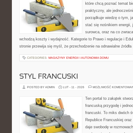
które chcą poznać temat bi
praktyczny, ale jednocześni
porządkuje wiedzę o tym, j
stać się nośnikiem energii,
surowca, oraz na co zwrac
wchodzą koszty i wydajność. Kategorie to Prawo i regulacje i Edu
stronie przewija się myśl, że przechodzenie na odnawialne źródła 
CATEGORIES:
MAGAZYNY ENERGII I AUTONOMIA DOMU
STYL FRANCUSKI
POSTED BY ADMIN
LUT - 11 - 2026
MOŻLIWOŚĆ KOMENTOWA
Ten portal to zakątek stwor
francuską przygodę i jednoc
francuski. To miks dwóch ś
Republice Francuskiej oraz
daje swobodę w rozmowach 