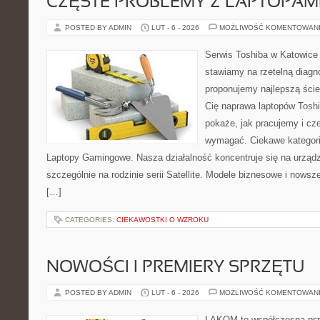
CZĘSTE PROBLEMY Z LAPTOPAMI
POSTED BY ADMIN
LUT - 6 - 2026
MOŻLIWOŚĆ KOMENTOWAN
Serwis Toshiba w Katowice 
stawiamy na rzetelną diagn
proponujemy najlepszą ście
Cię naprawa laptopów Toshi
pokaże, jak pracujemy i cz
wymagać. Ciekawe kategorie
Laptopy Gamingowe. Nasza działalność koncentruje się na urząd
szczególnie na rodzinie serii Satellite. Modele biznesowe i nowsze 
[…]
CATEGORIES:
CIEKAWOSTKI O WZROKU
NOWOŚCI I PREMIERY SPRZĘTU
POSTED BY ADMIN
LUT - 6 - 2026
MOŻLIWOŚĆ KOMENTOWAN
LAKOM to współczesna prz