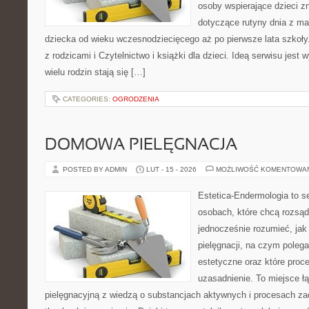
osoby wspierające dzieci z
dotyczące rutyny dnia z m
dziecka od wieku wczesnodziecięcego aż po pierwsze lata szkoł
z rodzicami i Czytelnictwo i książki dla dzieci. Ideą serwisu jest 
wielu rodzin stają się […]
CATEGORIES:
OGRODZENIA
DOMOWA PIELĘGNACJA
POSTED BY ADMIN
LUT - 15 - 2026
MOŻLIWOŚĆ KOMENTOWA
Estetica-Endermologia to s
osobach, które chcą rozsąd
jednocześnie rozumieć, jak 
pielęgnacji, na czym poleg
estetyczne oraz które proc
uzasadnienie. To miejsce ł
pielęgnacyjną z wiedzą o substancjach aktywnych i procesach z