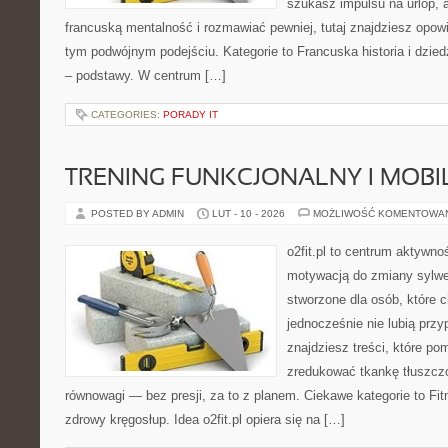
szukasz impulsu na urlop, 
francuską mentalność i rozmawiać pewniej, tutaj znajdziesz opo
tym podwójnym podejściu. Kategorie to Francuska historia i dzied
– podstawy. W centrum […]
CATEGORIES:
PORADY IT
TRENING FUNKCJONALNY I MOBIL
POSTED BY ADMIN
LUT - 10 - 2026
MOŻLIWOŚĆ KOMENTOWA
o2fit.pl to centrum aktywno
motywacją do zmiany sylwetk
stworzone dla osób, które 
jednocześnie nie lubią prz
znajdziesz treści, które po
zredukować tkankę tłuszczo
równowagi — bez presji, za to z planem. Ciekawe kategorie to Fitne
zdrowy kręgosłup. Idea o2fit.pl opiera się na […]