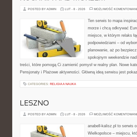
POSTED BY ADMIN
LUT - 8 - 2026
MOŻLIWOŚĆ KOMENTOWAN
Ten serwis to mapa inspirac
morze i chcą odkrywać Eur
miejsce, w którym relaks ł
podpowiedziami – od wyboru
planowanie, aż po bezpiecz
spokojnym weekendzie nad 
treści, które pomogą Ci zamienić pomysł w realny plan. Nowe kate
Pensjonaty i Plażowe aktywności. Główną ideą serwisu jest poka
CATEGORIES:
RELIGIA A NAUKA
LESZNO
POSTED BY ADMIN
LUT - 8 - 2026
MOŻLIWOŚĆ KOMENTOWAN
anabell-kalisz.pl to serwis
Wielkopolsce – miejscu, któ