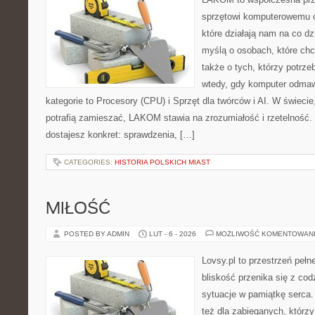
sprzętowi komputerowemu 
które działają nam na co dz
myślą o osobach, które chc
także o tych, którzy potrz
wtedy, gdy komputer odmaw
kategorie to Procesory (CPU) i Sprzęt dla twórców i AI. W świeci
potrafią zamieszać, LAKOM stawia na zrozumiałość i rzetelność
dostajesz konkret: sprawdzenia, […]
CATEGORIES:
HISTORIA POLSKICH MIAST
MIŁOŚĆ
POSTED BY ADMIN
LUT - 6 - 2026
MOŻLIWOŚĆ KOMENTOWAN
Lovsy.pl to przestrzeń peł
bliskość przenika się z cod
sytuacje w pamiątkę serca. 
też dla zabieganych, którz