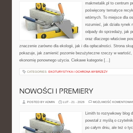
makmetalik.pl to centrum 
poświęcony tematyce recyk
wtórnych. To miejsce dla osó
rozumieć, jak działa rynek 
odpady do sprzedaży, jak pr
oraz dlaczego właściwe po
znaczenie zarówno dla ekologii, jak i dla opłacalności. Strona sku
pokazuje, jak zamienić pozornie bezużyteczne rzeczy w wartość,
ekonomię ponownego użycia. Ciekawe kategorie […]
CATEGORIES:
EKOTURYSTYKA I OCHRONA WYBRZEŻY
NOWOŚCI I PREMIERY
POSTED BY ADMIN
LUT - 21 - 2026
MOŻLIWOŚĆ KOMENTOWA
Limith to rozrywkowy blog 
powstał z myślą o czyteln
po całym dniu, ale też o ty