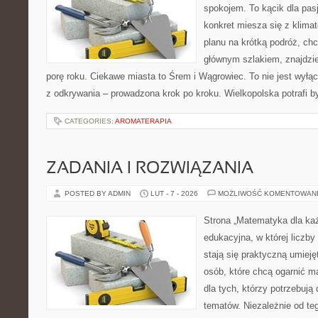
spokojem. To kącik dla pas
konkret miesza się z klima
planu na krótką podróż, ch
głównym szlakiem, znajdzi
porę roku. Ciekawe miasta to Śrem i Wągrowiec. To nie jest wyłączn
z odkrywania – prowadzona krok po kroku. Wielkopolska potrafi b
CATEGORIES:
AROMATERAPIA
ZADANIA I ROZWIĄZANIA
POSTED BY ADMIN
LUT - 7 - 2026
MOŻLIWOŚĆ KOMENTOWAN
Strona „Matematyka dla każ
edukacyjna, w której liczby 
stają się praktyczną umiej
osób, które chcą ogarnić m
dla tych, którzy potrzebują
tematów. Niezależnie od te