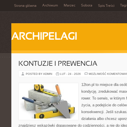
Archiwum
Marzec
Sobota
Tagi
Strona główna
Spis Treści
ARCHIPELAGI
KONTUZJE I PREWENCJA
POSTED BY ADMIN
LUT - 24 - 2026
MOŻLIWOŚĆ KOMENTOWA
12ton.pl to miejsce dla os
kondycję, zredukować masę 
rower. To serwis, w którym f
życia, a podejście do celów
konsekwencji. Jeśli szuka
działania albo chcesz upor
znajdziesz wskazówki dopasowane do codzienności, a nie do ideał