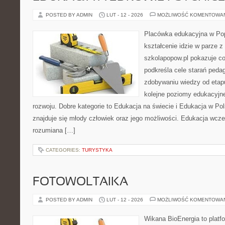
POSTED BY ADMIN
LUT - 12 - 2026
MOŻLIWOŚĆ KOMENTOWA
Placówka edukacyjna w Pop
kształcenie idzie w parze 
szkolapopow.pl pokazuje c
podkreśla cele starań pedag
zdobywaniu wiedzy od eta
kolejne poziomy edukacyjn
rozwoju. Dobre kategorie to Edukacja na świecie i Edukacja w P
znajduje się młody człowiek oraz jego możliwości. Edukacja wcze
rozumiana […]
CATEGORIES:
TURYSTYKA
FOTOWOLTAIKA
POSTED BY ADMIN
LUT - 12 - 2026
MOŻLIWOŚĆ KOMENTOWA
Wikana BioEnergia to platf