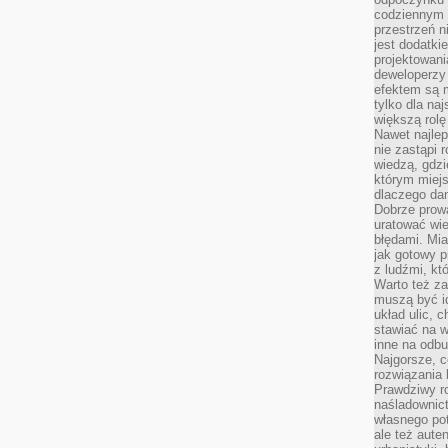
codziennym 
przestrzeń n
jest dodatki
projektowani
deweloperzy
efektem są m
tylko dla na
większą rolę
Nawet najle
nie zastąpi
wiedzą, gdzi
którym miejs
dlaczego da
Dobrze prow
uratować wi
błędami. Mia
jak gotowy 
z ludźmi, kt
Warto też za
muszą być i
układ ulic, 
stawiać na w
inne na odb
Najgorsze, c
rozwiązania 
Prawdziwy r
naśladownic
własnego po
ale też aute