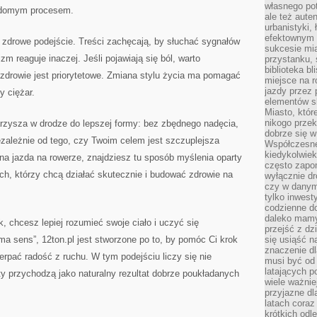
własnego po
iadomym procesem.
ale też aute
urbanistyki,
efektownym 
to zdrowe podejście. Treści zachęcają, by słuchać sygnałów
sukcesie mia
zm reaguje inaczej. Jeśli pojawiają się ból, warto
przystanku, 
biblioteka b
zdrowie jest priorytetowe. Zmiana stylu życia ma pomagać
miejsce na r
jazdy przez p
y ciężar.
elementów sk
Miasto, któr
nikogo prze
arzysza w drodze do lepszej formy: bez zbędnego nadęcia,
dobrze się w
ezależnie od tego, czy Twoim celem jest szczuplejsza
Współczesne 
kiedykolwiek
rna jazda na rowerze, znajdziesz tu sposób myślenia oparty
często zapom
ch, którzy chcą działać skutecznie i budować zdrowie na
wyłącznie dr
czy w danym 
tylko inwest
codzienne d
daleko mamy
, chcesz lepiej rozumieć swoje ciało i uczyć się
przejść z dz
ma sens”, 12ton.pl jest stworzone po to, by pomóc Ci krok
się usiąść n
znaczenie dl
rpać radość z ruchu. W tym podejściu liczy się nie
musi być od 
latających 
kty przychodzą jako naturalny rezultat dobrze poukładanych
wiele ważnie
przyjazne dl
latach coraz
krótkich odl