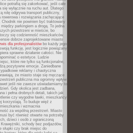
ice potrafią się zakorkować, jeśli całe
a się wyłącznie na ruchu aut. Dlatego
ą rolę odgrywa transport publiczny,
ra rowerowa i rozwiązania zachęcające
 Chodnik nie powinien być traktowany
 między parkingiem a drogą. To jedna
szych przestrzeni w mieście, bo
 toczy się codzienność mieszkańców.
nsie dobrze zaprojektowane miasto
rwis dla profesjonalistów
bo każdy jego
woją funkcję, jest logicznie powiązany
spiera sprawne działanie całości. Nie
apominać o estetyce. Ludzie
iejsc, które nie tylko są funkcjonalne,
udzą pozytywne emocje. Zaniedbane
rzypadkowe reklamy i chaotyczna
rawiają, że miasto staje się męczące
Przestrzeń publiczna ma ogromny wpływ
nawet jeśli nie zawsze uświadamiamy to
dzień. Gdy okolica jest zadbana,
a i pełna drobnych detali, takich jak
etlenie czy wygodne ławki, mieszkańcy
ej korzystają. To buduje więź z
mieszkania i wzmacnia
ność za wspólną przestrzeń. Miasto
musi być również otwarte na potrzeby
ch, dzieci i osób z ograniczoną
 Krawężniki, schody bez podjazdów,
e słupki czy brak miejsc do
 bariery, które dla wielu ludzi są