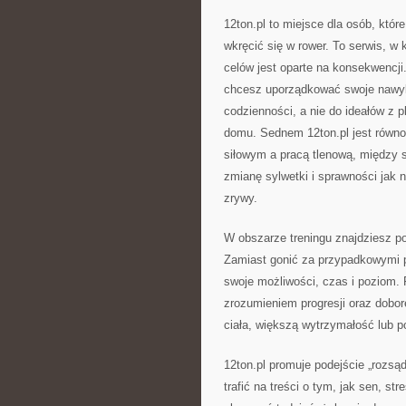
12ton.pl to miejsce dla osób, któ
wkręcić się w rower. To serwis, w 
celów jest oparte na konsekwencji
chcesz uporządkować swoje nawyk
codzienności, a nie do ideałów z p
domu. Sednem 12ton.pl jest równo
siłowym a pracą tlenową, między 
zmianę sylwetki i sprawności jak n
zrywy.
W obszarze treningu znajdziesz p
Zamiast gonić za przypadkowymi 
swoje możliwości, czas i poziom.
zrozumieniem progresji oraz dobor
ciała, większą wytrzymałość lub p
12ton.pl promuje podejście „rozs
trafić na treści o tym, jak sen, s