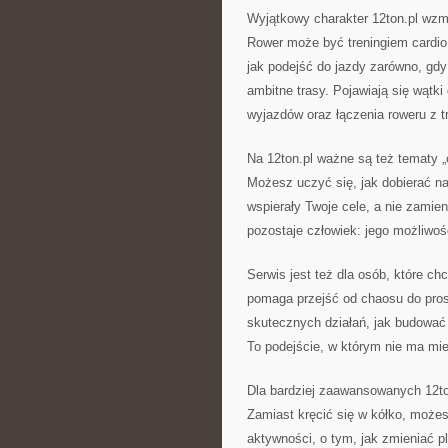
Wyjątkowy charakter 12ton.pl wzma
Rower może być treningiem cardio
jak podejść do jazdy zarówno, gdy 
ambitne trasy. Pojawiają się wątk
wyjazdów oraz łączenia roweru z 
Na 12ton.pl ważne są też tematy „o
Możesz uczyć się, jak dobierać n
wspierały Twoje cele, a nie zamien
pozostaje człowiek: jego możliwośc
Serwis jest też dla osób, które chc
pomaga przejść od chaosu do pros
skutecznych działań, jak budować 
To podejście, w którym nie ma mie
Dla bardziej zaawansowanych 12ton
Zamiast kręcić się w kółko, możes
aktywności, o tym, jak zmieniać p