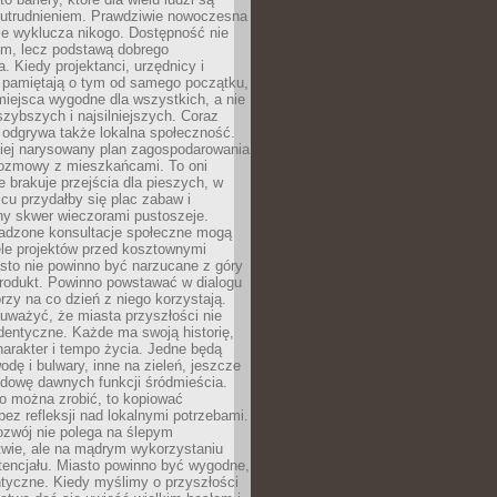
utrudnieniem. Prawdziwie nowoczesna
ie wyklucza nikogo. Dostępność nie
em, lecz podstawą dobrego
a. Kiedy projektanci, urzędnicy i
 pamiętają o tym od samego początku,
iejsca wygodne dla wszystkich, a nie
jszybszych i najsilniejszych. Coraz
 odgrywa także lokalna społeczność.
piej narysowany plan zagospodarowania
 rozmowy z mieszkańcami. To oni
e brakuje przejścia dla pieszych, w
cu przydałby się plac zabaw i
ny skwer wieczorami pustoszeje.
adzone konsultacje społeczne mogą
ele projektów przed kosztownymi
sto nie powinno być narzucane z góry
produkt. Powinno powstawać w dialogu
órzy na co dzień z niego korzystają.
uważyć, że miasta przyszłości nie
dentyczne. Każde ma swoją historię,
charakter i tempo życia. Jedne będą
odę i bulwary, inne na zieleń, jeszcze
udowę dawnych funkcji śródmieścia.
o można zrobić, to kopiować
bez refleksji nad lokalnymi potrzebami.
ozwój nie polega na ślepym
twie, ale na mądrym wykorzystaniu
tencjału. Miasto powinno być wygodne,
ntyczne. Kiedy myślimy o przyszłości