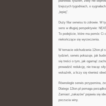
planować tydzień, żeby nie dopro
lżejszych tygodniach, o sygnałach,
„lepiej”.
Duży filar serwisu to zdrowie. W 
sens w długiej perspektywie: NEA
To podejście, które ma pomóc Ci cz
niekończące się wyrzeczenia.
W temacie odchudzania 12ton.pl s
tydzień, serwis pokazuje, jak bu
się treści o tym, jak ogarnąć zach
prowadzić redukcję, nie tracąc siły
wskaźnik, a liczy się również obw
Równolegle serwis przypomina, że 
Dlatego 12ton.pl pomaga porządkow
Zamiast „zakazów” pojawia się ide
poczucia winy.