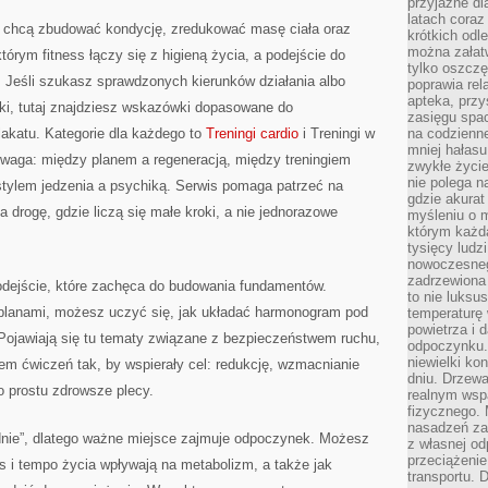
przyjazne dl
latach coraz
re chcą zbudować kondycję, zredukować masę ciała oraz
krótkich odl
można załatw
którym fitness łączy się z higieną życia, a podejście do
tylko oszczę
. Jeśli szukasz sprawdzonych kierunków działania albo
poprawia rel
apteka, przy
i, tutaj znajdziesz wskazówki dopasowane do
zasięgu spac
lakatu. Kategorie dla każdego to
Treningi cardio
i Treningi w
na codzienne
mniej hałasu,
waga: między planem a regeneracją, między treningiem
zwykłe życie
nie polega n
stylem jedzenia a psychiką. Serwis pomaga patrzeć na
gdzie akurat
a drogę, gdzie liczą się małe kroki, a nie jednorazowe
myśleniu o 
którym każd
tysięcy lud
nowoczesnego
zadrzewiona 
odejście, które zachęca do budowania fundamentów.
to nie luksu
planami, możesz uczyć się, jak układać harmonogram pod
temperaturę 
powietrza i 
 Pojawiają się tu tematy związane z bezpieczeństwem ruchu,
odpoczynku.
niewielki ko
em ćwiczeń tak, by wspierały cel: redukcję, wzmacnianie
dniu. Drzewa
o prostu zdrowsze plecy.
realnym wsp
fizycznego. 
nasadzeń za
ądnie”, dlatego ważne miejsce zajmuje odpoczynek. Możesz
z własnej od
przeciążenie
tres i tempo życia wpływają na metabolizm, a także jak
transportu. 