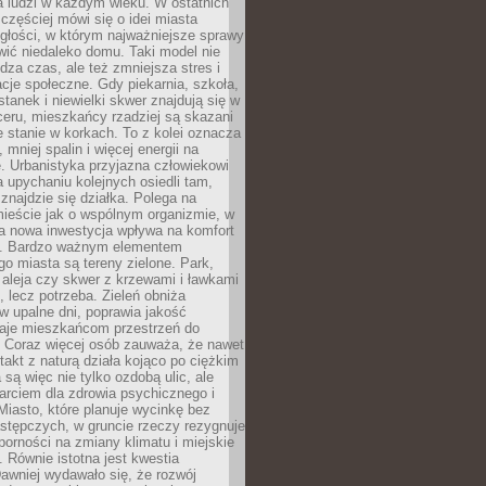
a ludzi w każdym wieku. W ostatnich
 częściej mówi się o idei miasta
egłości, w którym najważniejsze sprawy
ić niedaleko domu. Taki model nie
dza czas, ale też zmniejsza stres i
acje społeczne. Gdy piekarnia, szkoła,
stanek i niewielki skwer znajdują się w
eru, mieszkańcy rzadziej są skazani
 stanie w korkach. To z kolei oznacza
 mniej spalin i więcej energii na
. Urbanistyka przyjazna człowiekowi
a upychaniu kolejnych osiedli tam,
 znajdzie się działka. Polega na
mieście jak o wspólnym organizmie, w
a nowa inwestycja wpływa na komfort
zi. Bardzo ważnym elementem
 miasta są tereny zielone. Park,
aleja czy skwer z krzewami i ławkami
s, lecz potrzeba. Zieleń obniża
w upalne dni, poprawia jakość
daje mieszkańcom przestrzeń do
 Coraz więcej osób zauważa, że nawet
ntakt z naturą działa kojąco po ciężkim
 są więc nie tylko ozdobą ulic, ale
arciem dla zdrowia psychicznego i
Miasto, które planuje wycinkę bez
stępczych, w gruncie rzeczy rezygnuje
porności na zmiany klimatu i miejskie
. Równie istotna jest kwestia
Dawniej wydawało się, że rozwój