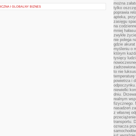
można załatw
ICZNA I GLOBALNY BIZNES
tylko oszczę
poprawia rel
apteka, przy
zasięgu spac
na codzienne
mniej hałasu,
zwykłe życie
nie polega n
gdzie akurat
myśleniu o 
którym każd
tysięcy lud
nowoczesnego
zadrzewiona 
to nie luksu
temperaturę 
powietrza i 
odpoczynku.
niewielki ko
dniu. Drzewa
realnym wsp
fizycznego. 
nasadzeń za
z własnej od
przeciążenie
transportu. 
oznacza prz
samochodów 
już wyraźnie