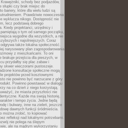
 Krawężniki, schody bez podjazdów,
e słupki czy brak miejsc do
 bariery, które dla wielu ludzi są
utrudnieniem. Prawdziwie nowoczesna
ie wyklucza nikogo. Dostępność nie
em, lecz podstawą dobrego
a. Kiedy projektanci, urzędnicy i
 pamiętają o tym od samego początku,
iejsca wygodne dla wszystkich, a nie
jszybszych i najsilniejszych. Coraz
 odgrywa także lokalna społeczność.
piej narysowany plan zagospodarowania
 rozmowy z mieszkańcami. To oni
e brakuje przejścia dla pieszych, w
cu przydałby się plac zabaw i
ny skwer wieczorami pustoszeje.
adzone konsultacje społeczne mogą
ele projektów przed kosztownymi
sto nie powinno być narzucane z góry
produkt. Powinno powstawać w dialogu
órzy na co dzień z niego korzystają.
uważyć, że miasta przyszłości nie
dentyczne. Każde ma swoją historię,
charakter i tempo życia. Jedne będą
odę i bulwary, inne na zieleń, jeszcze
udowę dawnych funkcji śródmieścia.
o można zrobić, to kopiować
bez refleksji nad lokalnymi potrzebami.
ozwój nie polega na ślepym
twie, ale na mądrym wykorzystaniu