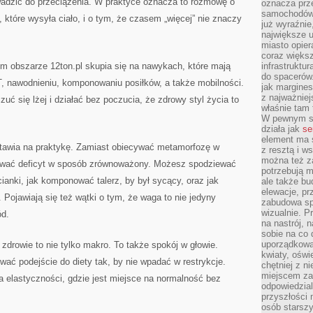
wadzić do przeciążenia. W praktyce oznacza to rozmowę o
oznacza prz
samochodów 
 które wysyła ciało, i o tym, że czasem „więcej” nie znaczy
już wyraźnie
największe ul
miasto opier
coraz większ
tym obszarze 12ton.pl skupia się na nawykach, które mają
infrastruktu
do spacerów.
T, nawodnieniu, komponowaniu posiłków, a także mobilności.
jak margines
z najważniej
uć się lżej i działać bez poczucia, że zdrowy styl życia to
właśnie tam
W pewnym se
działa jak
se
element ma s
tawia na praktykę. Zamiast obiecywać metamorfozę w
z resztą i w
można też z
dować deficyt w sposób zrównoważony. Możesz spodziewać
potrzebują m
cianki, jak komponować talerz, by był sycący, oraz jak
ale także b
elewacje, p
. Pojawiają się też wątki o tym, że waga to nie jedyny
zabudowa sp
wizualnie. 
ód.
na nastrój, 
sobie na co 
uporządkowan
zdrowie to nie tylko makro. To także spokój w głowie.
kwiaty, oświ
ać podejście do diety tak, by nie wpadać w restrykcje.
chętniej z ni
miejscem za
a elastyczności, gdzie jest miejsce na normalność bez
odpowiedzial
przyszłości 
osób starszy