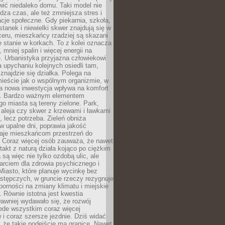
ić niedaleko domu. Taki model nie
dza czas, ale też zmniejsza stres i
acje społeczne. Gdy piekarnia, szkoła,
stanek i niewielki skwer znajdują się w
eru, mieszkańcy rzadziej są skazani
 stanie w korkach. To z kolei oznacza
 mniej spalin i więcej energii na
. Urbanistyka przyjazna człowiekowi
a upychaniu kolejnych osiedli tam,
 znajdzie się działka. Polega na
mieście jak o wspólnym organizmie, w
a nowa inwestycja wpływa na komfort
zi. Bardzo ważnym elementem
 miasta są tereny zielone. Park,
aleja czy skwer z krzewami i ławkami
s, lecz potrzeba. Zieleń obniża
w upalne dni, poprawia jakość
daje mieszkańcom przestrzeń do
 Coraz więcej osób zauważa, że nawet
ntakt z naturą działa kojąco po ciężkim
 są więc nie tylko ozdobą ulic, ale
arciem dla zdrowia psychicznego i
Miasto, które planuje wycinkę bez
stępczych, w gruncie rzeczy rezygnuje
porności na zmiany klimatu i miejskie
. Równie istotna jest kwestia
Dawniej wydawało się, że rozwój
ede wszystkim coraz więcej
i coraz szersze jezdnie. Dziś widać
, że takie podejście ma granice. Nawet