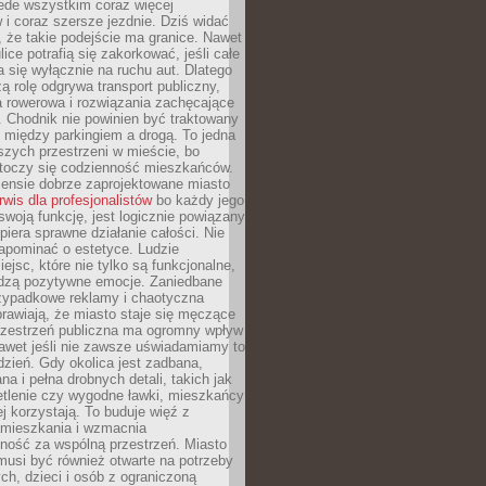
ede wszystkim coraz więcej
i coraz szersze jezdnie. Dziś widać
, że takie podejście ma granice. Nawet
ice potrafią się zakorkować, jeśli całe
a się wyłącznie na ruchu aut. Dlatego
ą rolę odgrywa transport publiczny,
ra rowerowa i rozwiązania zachęcające
 Chodnik nie powinien być traktowany
 między parkingiem a drogą. To jedna
szych przestrzeni w mieście, bo
 toczy się codzienność mieszkańców.
nsie dobrze zaprojektowane miasto
rwis dla profesjonalistów
bo każdy jego
woją funkcję, jest logicznie powiązany
spiera sprawne działanie całości. Nie
apominać o estetyce. Ludzie
iejsc, które nie tylko są funkcjonalne,
udzą pozytywne emocje. Zaniedbane
rzypadkowe reklamy i chaotyczna
rawiają, że miasto staje się męczące
Przestrzeń publiczna ma ogromny wpływ
nawet jeśli nie zawsze uświadamiamy to
dzień. Gdy okolica jest zadbana,
a i pełna drobnych detali, takich jak
etlenie czy wygodne ławki, mieszkańcy
ej korzystają. To buduje więź z
mieszkania i wzmacnia
ność za wspólną przestrzeń. Miasto
musi być również otwarte na potrzeby
ch, dzieci i osób z ograniczoną