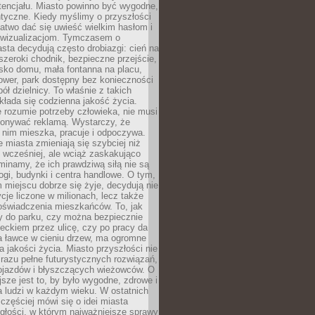
tencjału. Miasto powinno być wygodne,
ntyczne. Kiedy myślimy o przyszłości
 łatwo dać się uwieść wielkim hasłom i
wizualizacjom. Tymczasem o
sta decydują często drobiazgi: cień na
szeroki chodnik, bezpieczne przejście,
lisko domu, mała fontanna na placu,
ower, park dostępny bez konieczności
ół dzielnicy. To właśnie z takich
łada się codzienna jakość życia.
e rozumie potrzeby człowieka, nie musi
konywać reklamą. Wystarczy, że
 nim mieszka, pracuje i odpoczywa.
miasta zmieniają się szybciej niż
 wcześniej, ale wciąż zaskakująco
inamy, że ich prawdziwą siłą nie są
ogi, budynki i centra handlowe. O tym,
miejscu dobrze się żyje, decydują nie
ycje liczone w milionach, lecz także
oświadczenia mieszkańców. To, jak
 do parku, czy można bezpiecznie
ieckiem przez ulicę, czy po pracy da
a ławce w cieniu drzew, ma ogromne
a jakości życia. Miasto przyszłości nie
razu pełne futurystycznych rozwiązań,
pojazdów i błyszczących wieżowców. O
jsze jest to, by było wygodne, zdrowe i
a ludzi w każdym wieku. W ostatnich
 częściej mówi się o idei miasta
egłości, w którym najważniejsze sprawy