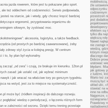
mobilnością.
cnia jazda rowerem, które jest tu pokazane jako sport.
źle ustawion
odpoczynku to
, ale też oddechem od codzienności. Serwis podpowiada,
codziennym 
jesteś na starcie, jak i wtedy, gdy chcesz kręcić bardziej
przestrzeń n
jest dodatki
i dotyczące ergonomii, przygotowania organizmu do
projektowani
deweloperzy
treningiem siłowym, by zyskiwać moc.
efektem są m
tylko dla na
większą rolę
kołotreningowe”: akcesoria, logistyka, a także feedback.
Nawet najle
arzędzia (od prostych po bardziej zaawansowane), żeby
nie zastąpi
wiedzą, gdzi
iały zdrowy styl życia w kolejną presję. W centrum
którym miejs
i i to, by plan był wykonalny.
dlaczego da
Dobrze prow
uratować wi
ą zacząć „od zera” i czują, że brakuje im kierunku. 12ton.pl
błędami. Mia
jak gotowy 
tych zasad: jak ustalić cel, jak wybrać minimum
z ludźmi, kt
Warto też za
nawyk i jak wracać na właściwe tory po gorszym tygodniu.
muszą być i
jsca na wstyd, jest za to miejsce na systematyczność.
układ ulic, 
stawiać na w
inne na odb
.pl może być źródłem inspiracji do dalszego rozwoju.
Najgorsze, c
rozwiązania 
z pogłębiać wiedzę o periodyzacji, o łączeniu różnych form
Prawdziwy r
lan w zależności od sezonu. Dzięki temu trening przestaje
naśladownic