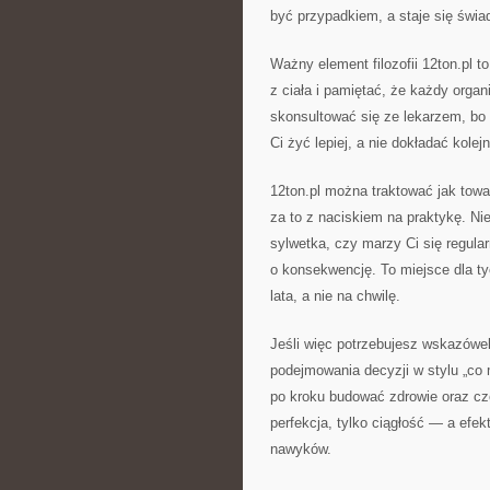
być przypadkiem, a staje się św
Ważny element filozofii 12ton.pl 
z ciała i pamiętać, że każdy organi
skonsultować się ze lekarzem, bo 
Ci żyć lepiej, a nie dokładać kolejn
12ton.pl można traktować jak tow
za to z naciskiem na praktykę. Ni
sylwetka, czy marzy Ci się regula
o konsekwencję. To miejsce dla ty
lata, a nie na chwilę.
Jeśli więc potrzebujesz wskazówek
podejmowania decyzji w stylu „co 
po kroku budować zdrowie oraz cze
perfekcja, tylko ciągłość — a efe
nawyków.