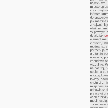
największe ul
miasto opier
coraz większ
infrastruktu
do spacerów.
jak margines
z najważniej
właśnie tam
W pewnym se
działa jak
se
element ma s
z resztą i w
można też z
potrzebują m
ale także b
elewacje, p
zabudowa sp
wizualnie. 
na nastrój, 
sobie na co 
uporządkowan
kwiaty, oświ
chętniej z ni
miejscem za
odpowiedzial
przyszłości 
osób starszy
mobilnością.
źle ustawion
odpoczynku to