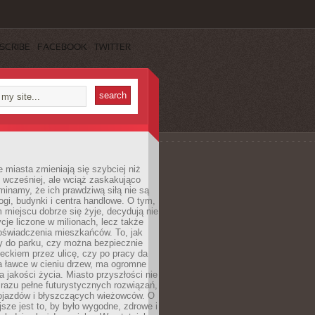
SCRIBE
FACEBOOK
TWITTER
miasta zmieniają się szybciej niż
 wcześniej, ale wciąż zaskakująco
inamy, że ich prawdziwą siłą nie są
ogi, budynki i centra handlowe. O tym,
miejscu dobrze się żyje, decydują nie
ycje liczone w milionach, lecz także
oświadczenia mieszkańców. To, jak
 do parku, czy można bezpiecznie
ieckiem przez ulicę, czy po pracy da
a ławce w cieniu drzew, ma ogromne
a jakości życia. Miasto przyszłości nie
razu pełne futurystycznych rozwiązań,
pojazdów i błyszczących wieżowców. O
jsze jest to, by było wygodne, zdrowe i