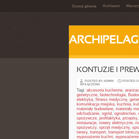
Archiwum
Marzec
Strona główna
ARCHIPELAG
KONTUZJE I PRE
POSTED BY ADMIN
POSTED ON
WYŁĄCZONA
Tagi:
akcesoria kuchenne
,
aranżac
genetyczne
,
biotechnologia
,
Budow
elektryka
,
fitness medyczny
,
gene
komunikacja miejska
,
kuchnia
,
kul
materiały budowlane
,
materiały m
odchudzanie
,
ogród
,
ogrodnictwo
,
spożywcze
,
profilaktyka
,
przepisy
restauracje
,
rowery elektryczne
,
r
spożywczy
,
sprzęt medyczny
,
spr
tarasy
,
transport
,
transport lotniczy
wyposażenie kuchni
,
wyposażenie