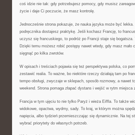
coś idzie nie tak: gdy potrzebujesz pomocy, gdy musisz zareagowa
życie i daje Ci poczucie, że masz kontrolę.
Jednocześnie strona pokazuje, że nauka języka może być lekka.
podręcznika dostajesz praktykę. Jeśli kochasz Francję, to francusk
uczysz się francuskiego, to podróż po Francji staje się bogatsza. 
Dzięki temu możesz robić postępy nawet wtedy, gdy masz mało
sięgnąć po kilka zwrotów.
W opisach i treściach pojawia się też perspektywa polska, co p
zestawić realia. To ważne, bo niektóre rzeczy działają tam po fra
tempo obsługi, zwyczaje w sklepach, sposób rozmowy, a nawet to
weekend. Strona pomaga złapać dystans i wejść w rytm miejsca z
Francja w tym ujęciu to nie tylko Paryż i wieża Eiffla. To także wi
widokowe, opactwa, wydmy, sady. To kraj, w którym można spędzi
napięcia, albo tydzień przemieszczając się dynamicznie. Na tej s
wybrać priorytety do własnych potrzeb.