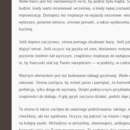
Wiele treści jest też nastawionych na to, by podróż była mądra. 
budżet, kiedy warto rezerwować wcześniej, a kiedy lepiej zostawi
improwizację. Dostajesz też inspiracje na wyjazdy sezonowe: wio
wybrzeże, jesienne winnice, zimowe jarmarki, a także wydarzenia 
kuchnią.
Jeśli dopiero zaczynasz, strona pomaga zbudować bazę. Jeśli ju
drążyć temat. Jeśli uczysz się języka od zera, dostaniesz motywa
poziomie średnim lub wyższym, znajdziesz inspiracje do wyłapy
to, by francuski stał się Twoim narzędziem — w podróży, w codzie
Ważnym elementem jest też budowanie odwagi językowej. Wiele o
odezwać. Strona zachęca, by mówić jasno i pamiętać, że komunik
perfekcję, tylko droga do wymiany. Dzięki praktycznym przykładom
znajomości do dialogu. A gdy język zaczyna działać, podróż daje 
Ta strona to także zachęta do uważnego podróżowania: takiego, w
checklisty, ale też spotkania. Uczysz się patrzeć na miasto i regi
na kolejny punkt. Wchodzisz w atmosferę, obserwujesz, próbujesz