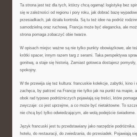
Ta strona jest też dla tych, którzy chcą ogarnąć logistykę bez s
się w zależności od regionu i pory roku, jak dobrać bazę wypado
przesiadkach, jak działa kontrola. Są tu też idee na podróż rodzi
samodzielną oraz ruchową. Francja może być elegancka, ale może
strona pomaga zobaczyć obie twarze.
W opisach miejsc ważne są nie tylko punkty obowiązkowe, ale te
krótki spacer, innym razem targ z serami. Taka perspektywa spra
gonitwą, a staje się historią. Zamiast gotowca dostajesz pomysł
spokojny.
W tle przewija się też kultura: francuskie kolekcje, zabytki, kino 
zachęca, by patrzeć na Francję nie tylko jak na punkt na mapie, a
obok rad typowo podróżniczych pojawiają się treści, które pomaga
zwyczaje: co jest uprzejme, a co może być nietaktowne. To szcze
nie chcą być tylko odwiedzającym, ale wolą podejście świadome.
Język francuski jest tu przedstawiany jako narzędzie podróżnika.
hotelu, do restauracji, do zwiedzania, do przesiadek. Pojawiają si