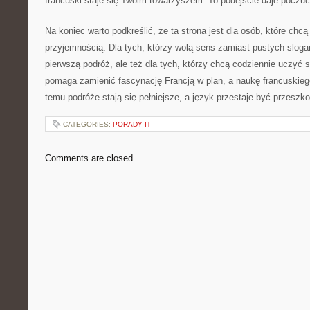
francuski staje się Twoim towarzyszem. To podejście daje poczucie
Na koniec warto podkreślić, że ta strona jest dla osób, które chc
przyjemnością. Dla tych, którzy wolą sens zamiast pustych slogan
pierwszą podróż, ale też dla tych, którzy chcą codziennie uczyć s
pomaga zamienić fascynację Francją w plan, a naukę francuskieg
temu podróże stają się pełniejsze, a język przestaje być przeszko
CATEGORIES:
PORADY IT
Comments are closed.