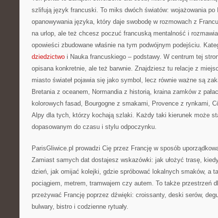
szlifują język francuski. To miks dwóch światów: wojażowania po 
opanowywania języka, który daje swobodę w rozmowach z Francu
na urlop, ale też chcesz poczuć francuską mentalność i rozmawiać
opowieści zbudowane właśnie na tym podwójnym podejściu. Kate
dziedzictwo
i Nauka francuskiego – podstawy. W centrum tej strony
opisana konkretnie, ale też barwnie. Znajdziesz tu relacje z miej
miasto świateł pojawia się jako symbol, lecz równie ważne są zak
Bretania z oceanem, Normandia z historią, kraina zamków z pałac
kolorowych fasad, Bourgogne z smakami, Provence z rynkami, Cô
Alpy dla tych, którzy kochają szlaki. Każdy taki kierunek może s
dopasowanym do czasu i stylu odpoczynku.
ParisGliwice.pl prowadzi Cię przez Francję w sposób uporządkowa
Zamiast samych dat dostajesz wskazówki: jak ułożyć trasę, kied
dzień, jak omijać kolejki, gdzie spróbować lokalnych smaków, a 
pociągiem, metrem, tramwajem czy autem. To także przestrzeń dl
przeżywać Francję poprzez dźwięki: croissanty, deski serów, deg
bulwary, bistro i codzienne rytuały.