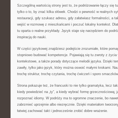
Szczególną wartością strony jest to, że podróżowanie łączy się t
tylko o to, by znać kilka słówek. Chodzi o pewność w realnych s
restauracji, gdy szukasz adresu, gdy załatwiasz formalności, a t
wejść w rozmowę z mieszkańcami i poczuć lokalny kontekst. Dlat
tu oparta o realne przykłady. Język staje się narzędziem do podró
inspiracją do nauki.
W części językowej znajdziesz podejście zrozumiałe, które pomag
stopniowo budować kompetencje. Pojawiają się tu zwroty z życia 
kontekstowe, a także porady dotyczące melodii języka. Dzięki tem
zawiły, tylko jako język, który można oswoić małymi krokami. Nau
trochę struktur, trochę czytania, trochę ćwiczeń i sporo smaczków
Strona pokazuje też, że francuski to nie tylko gramatyka, lecz ta
kiedy powiedzieć na „ty”, a kiedy wybrać formę grzecznościową; j
rozpoznać idiomy. W podróży ma to ogromne znaczenie, bo nawet 
zabrzmieć uprzejmie albo niezręcznie. Dzięki materiałom tworzo
łatwiej zachować takt i jednocześnie zrobić dobre wrażenie.