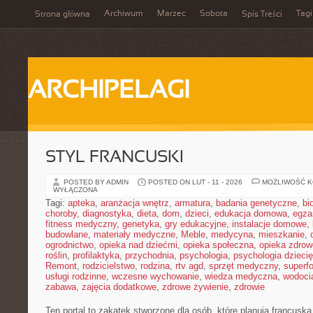
Archiwum
Marzec
Sobota
Tagi
Strona główna
Spis Treści
ARCHIPELAGI
STYL FRANCUSKI
POSTED BY ADMIN
POSTED ON LUT - 11 - 2026
MOŻLIWOŚĆ 
WYŁĄCZONA
Tagi:
apteka
,
aranżacja wnętrz
,
armatura
,
badania genetyczne
,
bi
choroby
,
diagnostyka
,
dieta
,
dom
,
dzieci
,
edukacja domowa
,
egza
fitness medyczny
,
genetyka
,
gry edukacyjne
,
instalacje domowe
,
budowlane
,
materiały medyczne
,
Meble
,
medycyna
,
mieszkanie
,
ogrodnictwo
,
opieka nad dziećmi
,
opieka społeczna
,
opieka zdrow
roślin
,
profilaktyka
,
przychodnia
,
psychologia
,
psychologia dzieci
Remont
,
rodzicielstwo
,
rodzina
,
rtv agd
,
sprzęt medyczny
,
superf
usługi rodzinne
,
wczesne wychowanie
,
wiedza medyczna
,
wodoci
zabawa
,
zajęcia dodatkowe
,
zdrowe żywienie
,
zdrowie
Ten portal to zakątek stworzone dla osób, które planują francusk