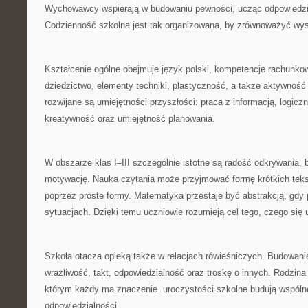
Wychowawcy wspierają w budowaniu pewności, ucząc odpowiedzial
Codzienność szkolna jest tak organizowana, by zrównoważyć wy
Kształcenie ogólne obejmuje język polski, kompetencje rachunkow
dziedzictwo, elementy techniki, plastyczność, a także aktywnoś
rozwijane są umiejętności przyszłości: praca z informacją, logicz
kreatywność oraz umiejętność planowania.
W obszarze klas I–III szczególnie istotne są radość odkrywania,
motywację. Nauka czytania może przyjmować formę krótkich tekst
poprzez proste formy. Matematyka przestaje być abstrakcją, gdy
sytuacjach. Dzięki temu uczniowie rozumieją cel tego, czego się 
Szkoła otacza opieką także w relacjach rówieśniczych. Budowani
wrażliwość, takt, odpowiedzialność oraz troskę o innych. Rodzina
którym każdy ma znaczenie. uroczystości szkolne budują wspóln
odpowiedzialności.