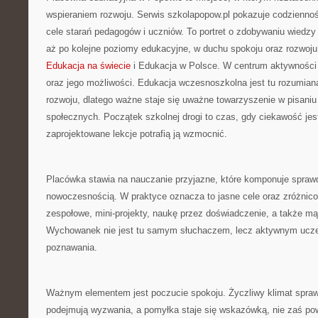
wspieraniem rozwoju. Serwis szkolapopow.pl pokazuje codziennoś
cele starań pedagogów i uczniów. To portret o zdobywaniu wiedz
aż po kolejne poziomy edukacyjne, w duchu spokoju oraz rozwoju.
Edukacja na świecie
i Edukacja w Polsce. W centrum aktywności 
oraz jego możliwości. Edukacja wczesnoszkolna jest tu rozumia
rozwoju, dlatego ważne staje się uważne towarzyszenie w pisani
społecznych. Początek szkolnej drogi to czas, gdy ciekawość jest
zaprojektowane lekcje potrafią ją wzmocnić.
Placówka stawia na nauczanie przyjazne, które komponuje spra
nowoczesnością. W praktyce oznacza to jasne cele oraz zróżnic
zespołowe, mini-projekty, naukę przez doświadczenie, a także mą
Wychowanek nie jest tu samym słuchaczem, lecz aktywnym ucze
poznawania.
Ważnym elementem jest poczucie spokoju. Życzliwy klimat sprawi
podejmują wyzwania, a pomyłka staje się wskazówką, nie zaś p