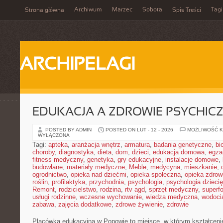
Archiwum
Marzec
Sobota
Tagi
Strona główna
Spis Treści
ARCHIPELAGI
EDUKACJA A ZDROWIE PSYCHIC
POSTED BY ADMIN
POSTED ON LUT - 12 - 2026
MOŻLIWOŚĆ 
WYŁĄCZONA
Tagi:
apteka
,
aranżacja wnętrz
,
armatura
,
badania genetyczne
,
bi
choroby
,
diagnostyka
,
dieta
,
dom
,
dzieci
,
edukacja domowa
,
egza
fitness medyczny
,
genetyka
,
gry edukacyjne
,
instalacje domowe
,
budowlane
,
materiały medyczne
,
Meble
,
medycyna
,
mieszkanie
,
ogrodnictwo
,
opieka nad dziećmi
,
opieka społeczna
,
opieka zdrow
roślin
,
profilaktyka
,
przychodnia
,
psychologia
,
psychologia dzieci
Remont
,
rodzicielstwo
,
rodzina
,
rtv agd
,
sprzęt medyczny
,
superf
usługi rodzinne
,
wczesne wychowanie
,
wiedza medyczna
,
wodoci
zabawa
,
zajęcia dodatkowe
,
zdrowe żywienie
,
zdrowie
Placówka edukacyjna w Popowie to miejsce, w którym kształcenie