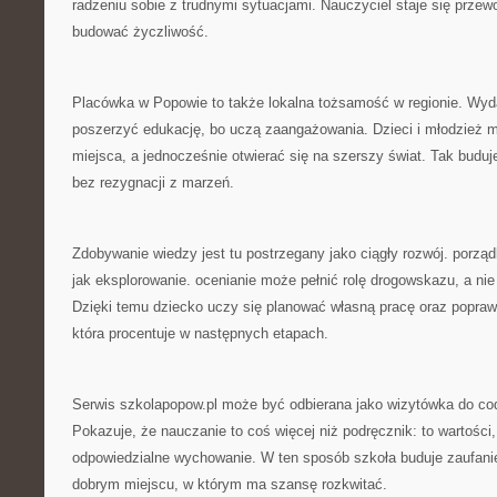
radzeniu sobie z trudnymi sytuacjami. Nauczyciel staje się przew
budować życzliwość.
Placówka w Popowie to także lokalna tożsamość w regionie. Wydar
poszerzyć edukację, bo uczą zaangażowania. Dzieci i młodzież m
miejsca, a jednocześnie otwierać się na szerszy świat. Tak buduj
bez rezygnacji z marzeń.
Zdobywanie wiedzy jest tu postrzegany jako ciągły rozwój. porz
jak eksplorowanie. ocenianie może pełnić rolę drogowskazu, a nie 
Dzięki temu dziecko uczy się planować własną pracę oraz popraw
która procentuje w następnych etapach.
Serwis szkolapopow.pl może być odbierana jako wizytówka do cod
Pokazuje, że nauczanie to coś więcej niż podręcznik: to wartości
odpowiedzialne wychowanie. W ten sposób szkoła buduje zaufanie
dobrym miejscu, w którym ma szansę rozkwitać.