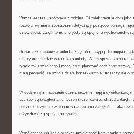
Ważna jest też współpraca z rodziną. Ośrodek traktuje dom jako
rozwoju. wymiana spostrzeżeń dotyczący postępów pomaga mąd
człowiekowi. Dzięki temu priorytety są spójne, a wychowanek cz
Serwis szkolapopow.pl pełni funkcję informacyjną. To miejsce, g
szkoły oraz śledzić ważne komunikaty. W ten sposób zainteresowa
rytmie roku szkolnego i mogą lepiej planować codzienne sprawy.
mają pewność, że szkoła działa konsekwentnie i troszczy się o p
W codziennym nauczaniu duże znaczenie mają indywidualizacja.
uczniów są uwzględniane. Uczeń może rozwijać skrzydła dzięki r
potrzeby otrzymuje wsparcie w nadrobieniu zaległości. Taka ró
a życzliwością sprzyja motywacji.
Współczesna edukacja to także umiejętność korzystania z narzę