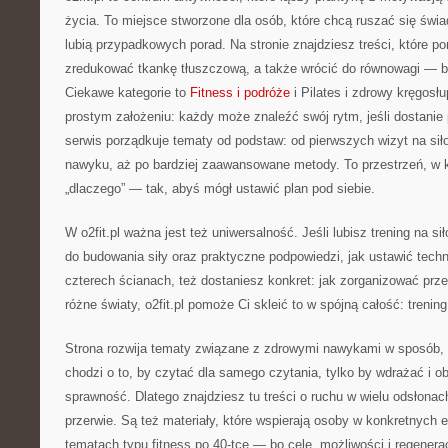
życia. To miejsce stworzone dla osób, które chcą ruszać się świa
lubią przypadkowych porad. Na stronie znajdziesz treści, które p
zredukować tkankę tłuszczową, a także wrócić do równowagi — be
Ciekawe kategorie to
Fitness i podróże
i Pilates i zdrowy kręgosłup
prostym założeniu: każdy może znaleźć swój rytm, jeśli dostanie 
serwis porządkuje tematy od podstaw: od pierwszych wizyt na sił
nawyku, aż po bardziej zaawansowane metody. To przestrzeń, w k
„dlaczego” — tak, abyś mógł ustawić plan pod siebie.
W o2fit.pl ważna jest też uniwersalność. Jeśli lubisz trening na si
do budowania siły oraz praktyczne podpowiedzi, jak ustawić techn
czterech ścianach, też dostaniesz konkret: jak zorganizować prze
różne światy, o2fit.pl pomoże Ci skleić to w spójną całość: trenin
Strona rozwija tematy związane z zdrowymi nawykami w sposób, k
chodzi o to, by czytać dla samego czytania, tylko by wdrażać i o
sprawność. Dlatego znajdziesz tu treści o ruchu w wielu odsłonac
przerwie. Są też materiały, które wspierają osoby w konkretnych 
tematach typu fitness po 40-tce — bo cele, możliwości i regenerac