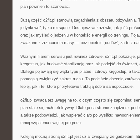
plan powinien to szanować.
Dużą część o2fit.pl stanowią zagadnienia z obszaru odżywiania. To
jedynkowe”, tylko rozsądne. Dostajesz wskazówki, jak jeść proście
oraz jak myśleć o jedzeniu w kontekście energii do treningu. Poja
związane z zrzucaniem masy — bez obietnic „cudów”, za to z na
Ważnym filarem serwisu jest również zdrowie. o2fit.pl pokazuje, 
kręgosłup, jak budować stabilizację oraz jak podejść do ćwiczeń, 
Dlatego pojawiają się wątki typu pilates i zdrowy kręgosłup, a takż
pomagają zwiększyć zakres ruchu. To podejście docenią zarówno
lepiej, jak i te, które priorytetowo traktują dobre samopoczucie.
o2fit.pl zwraca też uwagę na to, o czym często się zapomina: se
plan staje się mało efektywny. Dlatego na stronie znajdziesz pode
a także podpowiedzi, jak wspierać ciało po wysiłku: nawodnienie
mniej wypalenia i więcej progresu.
Kolejną mocną stroną o2fit.pl jest dział związany ze gadżetami fi