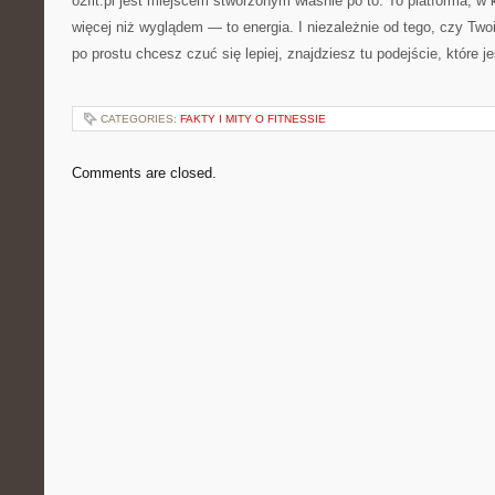
o2fit.pl jest miejscem stworzonym właśnie po to. To platforma, w
więcej niż wyglądem — to energia. I niezależnie od tego, czy Two
po prostu chcesz czuć się lepiej, znajdziesz tu podejście, które je
CATEGORIES:
FAKTY I MITY O FITNESSIE
Comments are closed.