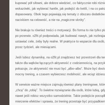
kupować pół siłowni, ale dobrze wiedzieć, co faktycznie robi różni
wskazówki, jak wybierać hantle, jak podejść do kettli, i na co pat
dopasowany. Obok tego pojawiają się tematy z obszaru dodatków
naciskiem na celowość, a nie na „magiczne skróty”.
Nie brakuje tu również treści o motywacji. Bo forma to nie tylko pl
po przerwie. o2fit.pl podpowiada, jak budować nawyk, jak rozbraja
ustawiać cele, żeby były realne. W praktyce to wsparcie dla osób
przez tydzień, ale miesiącami.
Jeśli lubisz dynamikę, na o2fit.pl znajdziesz też przestrzeń dla te
także dla wątków łączących aktywność z codziennością, na przykł
pokazuje, że aktywność nie musi być „albo–albo”. Może być do
mocny trening, a czasem wybierzesz mobilność, ale wciąż idziesz
W serwisie ważne miejsce zajmują również plany treningowe, któ
„chcę” do „robię”. To świetne rozwiązanie dla osób, które lubią, g
nawet jeśli robisz wszystko samodzielnie. Takie podejście porządk
mierzenie efektów i sprawia, że trening przestaje być przypadkiem,