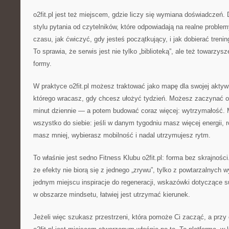
o2fit.pl jest też miejscem, gdzie liczy się wymiana doświadczeń. 
stylu pytania od czytelników, które odpowiadają na realne problem
czasu, jak ćwiczyć, gdy jesteś początkujący, i jak dobierać trenin
To sprawia, że serwis jest nie tylko „biblioteką”, ale też towarzy
formy.
W praktyce o2fit.pl możesz traktować jako mapę dla swojej aktyw
którego wracasz, gdy chcesz ułożyć tydzień. Możesz zaczynać 
minut dziennie — a potem budować coraz więcej: wytrzymałość.
wszystko do siebie: jeśli w danym tygodniu masz więcej energii, r
masz mniej, wybierasz mobilność i nadal utrzymujesz rytm.
To właśnie jest sedno Fitness Klubu o2fit.pl: forma bez skrajnoś
że efekty nie biorą się z jednego „zrywu”, tylko z powtarzalnych
jednym miejscu inspiracje do regeneracji, wskazówki dotyczące s
w obszarze mindsetu, łatwiej jest utrzymać kierunek.
Jeżeli więc szukasz przestrzeni, która pomoże Ci zacząć, a przy o