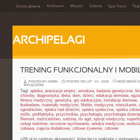
Archiwum
Marzec
Sobota
Tagi
Strona główna
Spis Treści
ARCHIPELAGI
TRENING FUNKCJONALNY I MOBIL
POSTED BY ADMIN
POSTED ON LUT - 10 - 2026
MOŻLIWOŚĆ 
WYŁĄCZONA
Tagi:
apteka
,
aranżacja wnętrz
,
armatura
,
badania genetyczne
,
bi
choroby
,
diagnostyka
,
dieta
,
dom
,
dzieci
,
edukacja domowa
,
egza
fitness medyczny
,
genetyka
,
gry edukacyjne
,
instalacje domowe
,
budowlane
,
materiały medyczne
,
Meble
,
medycyna
,
mieszkanie
,
ogrodnictwo
,
opieka nad dziećmi
,
opieka społeczna
,
opieka zdrow
roślin
,
profilaktyka
,
przychodnia
,
psychologia
,
psychologia dzieci
Remont
,
rodzicielstwo
,
rodzina
,
rtv agd
,
sprzęt medyczny
,
superf
usługi rodzinne
,
wczesne wychowanie
,
wiedza medyczna
,
wodoci
zabawa
,
zajęcia dodatkowe
,
zdrowe żywienie
,
zdrowie
o2fit.pl to centrum aktywności, które łączy praktykę z motywacją 