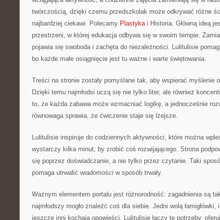
twórczością, dzięki czemu przedszkolak może odkrywać różne ście
najbardziej ciekawi. Polecamy
Plastyka
i Historia. Główną ideą je
przestrzeni, w której edukacja odbywa się w swoim tempie. Zam
pojawia się swoboda i zachęta do niezależności. Lulitulisie pom
bo każde małe osiągnięcie jest tu ważne i warte świętowania.
Treści na stronie zostały pomyślane tak, aby wspierać myślenie 
Dzięki temu najmłodsi uczą się nie tylko liter, ale również koncen
to, że każda zabawa może wzmacniać logikę, a jednocześnie roz
równowaga sprawia, że ćwiczenie staje się lżejsze.
Lulitulisie inspiruje do codziennych aktywności, które można wp
wystarczy kilka minut, by zrobić coś rozwijającego. Strona podp
się poprzez doświadczanie, a nie tylko przez czytanie. Taki spos
pomaga utrwalić wiadomości w sposób trwały.
Ważnym elementem portalu jest różnorodność: zagadnienia są ta
najmłodszy mogło znaleźć coś dla siebie. Jedni wolą łamigłówki, i
jeszcze inni kochają opowieści. Lulitulisie łączy te potrzeby, oferuj