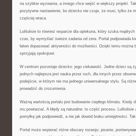
na szybkie wyzwania, a innego chce wejść w większy projekt. Ta
pozytywne nastawienie, bo dziecko nie czuje, że musi, tylko że 
częściej wraca.
Lulitulisie to również wsparcie dla opiekuna, który szuka mądryc
czas, by wymyślać świeże zadania od zera. Portal podpowiada kier
łatwo dopasować aktywności do możliwości. Dzięki temu można b
sprzyjają spokojowi.
W centrum pozostaje dziecko: jego ciekawość. Jedne dzieci są ż
jednych najlepsza jest nauka przez ruch, dla innych przez obserwa
podejście, w którym nie ma jednego uniwersalnego stylu. Są różn
prowadzić do zrozumienia.
Ważną wartością portalu jest budowanie ciepłego klimatu. Kiedy dz
mu powtarzać. A błędy są naturalne: to część procesu. Lulitulisie
pomyłkę jak podpowiedź, a nie jak dowód braku umiejętności. Tak 
Portal może wspierać różne obszary rozwoju: pisanie, porównywan