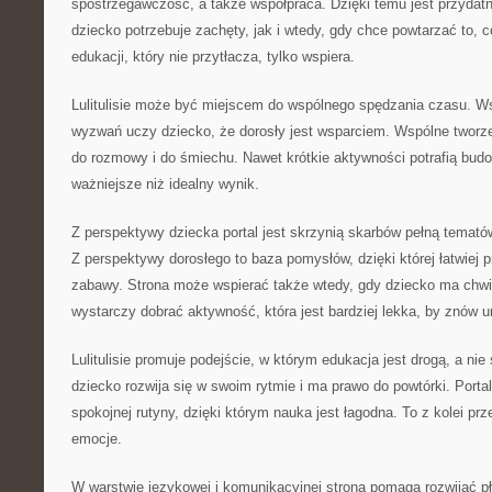
spostrzegawczość, a także współpraca. Dzięki temu jest przydat
dziecko potrzebuje zachęty, jak i wtedy, gdy chce powtarzać to, 
edukacji, który nie przytłacza, tylko wspiera.
Lulitulisie może być miejscem do wspólnego spędzania czasu. W
wyzwań uczy dziecko, że dorosły jest wsparciem. Wspólne tworze
do rozmowy i do śmiechu. Nawet krótkie aktywności potrafią budo
ważniejsze niż idealny wynik.
Z perspektywy dziecka portal jest skrzynią skarbów pełną temat
Z perspektywy dorosłego to baza pomysłów, dzięki której łatwiej 
zabawy. Strona może wspierać także wtedy, gdy dziecko ma chwi
wystarczy dobrać aktywność, która jest bardziej lekka, by znów 
Lulitulisie promuje podejście, w którym edukacja jest drogą, a n
dziecko rozwija się w swoim rytmie i ma prawo do powtórki. Port
spokojnej rutyny, dzięki którym nauka jest łagodna. To z kolei prz
emocje.
W warstwie językowej i komunikacyjnej strona pomaga rozwijać 