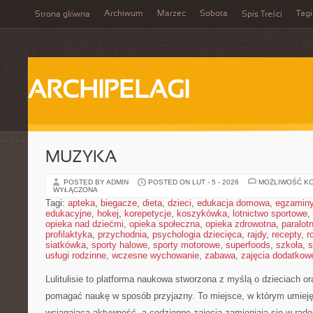
Archiwum
Marzec
Sobota
Tagi
Strona główna
Spis Treści
ARCHIPELAGI
MUZYKA
POSTED BY ADMIN
POSTED ON LUT - 5 - 2026
MOŻLIWOŚĆ K
WYŁĄCZONA
Tagi:
apteka
,
biegacze
,
dieta
,
dzieci
,
edukacja domowa
,
egzamin
edukacyjne
,
hokej
,
korepetycje
,
koszykówka
,
lotnictwo sportowe
,
opieka nad dziećmi
,
opieka społeczna
,
opieka zdrowotna
,
paralot
profilaktyka
,
przychodnia
,
psychologia dziecięca
,
rajdy
,
recepty
,
r
siatkówka
,
sporty halowe
,
sporty motorowe
,
superfoods
,
szkoła
,
s
usługi rodzinne
,
wczesne wychowanie
,
zabawa
,
zajęcia dodatkow
Lulitulisie to platforma naukowa stworzona z myślą o dzieciach or
pomagać naukę w sposób przyjazny. To miejsce, w którym umieję
wciągająca aktywność, a codzienne zajęcia zamieniają się w radoś