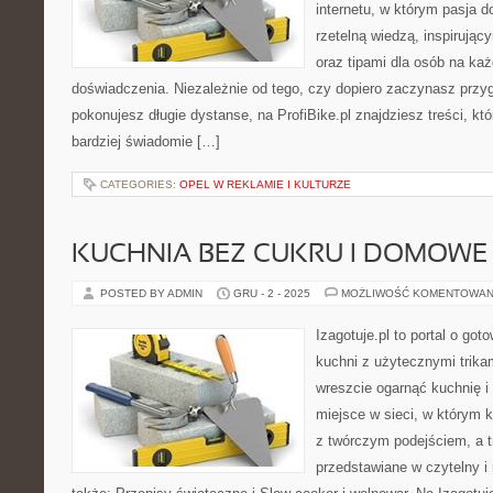
internetu, w którym pasja d
rzetelną wiedzą, inspirując
oraz tipami dla osób na ka
doświadczenia. Niezależnie od tego, czy dopiero zaczynasz przyg
pokonujesz długie dystanse, na ProfiBike.pl znajdziesz treści, kt
bardziej świadomie […]
CATEGORIES:
OPEL W REKLAMIE I KULTURZE
KUCHNIA BEZ CUKRU I DOMOWE
POSTED BY ADMIN
GRU - 2 - 2025
MOŻLIWOŚĆ KOMENTOWAN
Izagotuje.pl to portal o got
kuchni z użytecznymi trikam
wreszcie ogarnąć kuchnię 
miejsce w sieci, w którym 
z twórczym podejściem, a t
przedstawiane w czytelny 