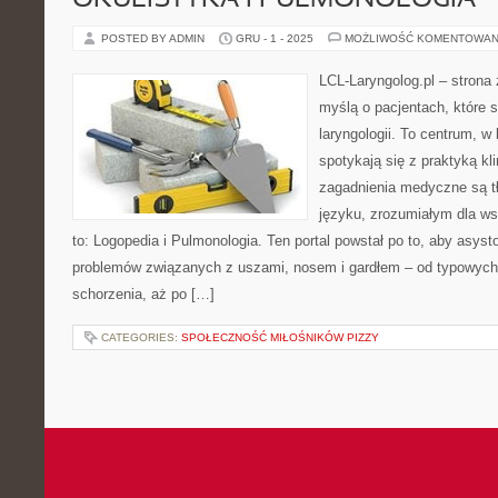
OKULISTYKA I PULMONOLOGIA
POSTED BY ADMIN
GRU - 1 - 2025
MOŻLIWOŚĆ KOMENTOWAN
LCL-Laryngolog.pl – strona
myślą o pacjentach, które 
laryngologii. To centrum, w
spotykają się z praktyką k
zagadnienia medyczne są 
języku, zrozumiałym dla ws
to: Logopedia i Pulmonologia. Ten portal powstał po to, aby asy
problemów związanych z uszami, nosem i gardłem – od typowych i
schorzenia, aż po […]
CATEGORIES:
SPOŁECZNOŚĆ MIŁOŚNIKÓW PIZZY