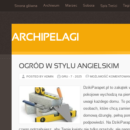
Archiwum
Marzec
Sobota
Tagi
Strona główna
Spis Treści
ARCHIPELAGI
OGRÓD W STYLU ANGIELSKIM
POSTED BY ADMIN
GRU - 7 - 2025
MOŻLIWOŚĆ KOMENTOWAN
DzikiParapet.pl to zakątek 
pokojowe wychodzą na pierw
uwagi każdego domu. To po
osobach, które chcą zamien
domową dżunglę, pełną pom
podpowiedzi. Na DzikiParap
czego potrzebujesz, aby Twoje kwiaty nie tylko przeżyły, ale na