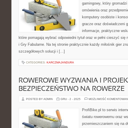
gamingowy, który gromadzi 
omówienia oraz przedpremie
komputery osobiste i konsol
gracze oraz doświadczeni 
informacje, praktyczne wsk
które pomagają wybrać odpowiedni tytuł oraz w pełni cieszyć się 
i Gry Fabularne. Na tej stronie praktycznie każdy miłośnik gier zn
szczegółowych solucji i […]
CATEGORIES:
KARCZMAJANDURA
ROWEROWE WYZWANIA I PROJEKT
BEZPIECZEŃSTWO NA ROWERZE
POSTED BY ADMIN
GRU - 2 - 2025
MOŻLIWOŚĆ KOMENTOWAN
ProfiBike.pl to serwis inte
światu rowerowemu oraz ws
przemieszczaniem się na d