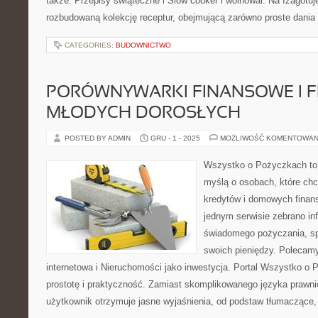
także: Przepisy świąteczne i Slow cooker i wolnowar. Na Izagotuje
rozbudowaną kolekcję receptur, obejmującą zarówno proste dania 
CATEGORIES:
BUDOWNICTWO
PORÓWNYWARKI FINANSOWE I F
MŁODYCH DOROSŁYCH
POSTED BY ADMIN
GRU - 1 - 2025
MOŻLIWOŚĆ KOMENTOWAN
Wszystko o Pożyczkach to s
myślą o osobach, które chcą
kredytów i domowych finans
jednym serwisie zebrano in
świadomego pożyczania, spł
swoich pieniędzy. Poleca
internetowa i Nieruchomości jako inwestycja. Portal Wszystko o
prostotę i praktyczność. Zamiast skomplikowanego języka prawn
użytkownik otrzymuje jasne wyjaśnienia, od podstaw tłumaczące, 