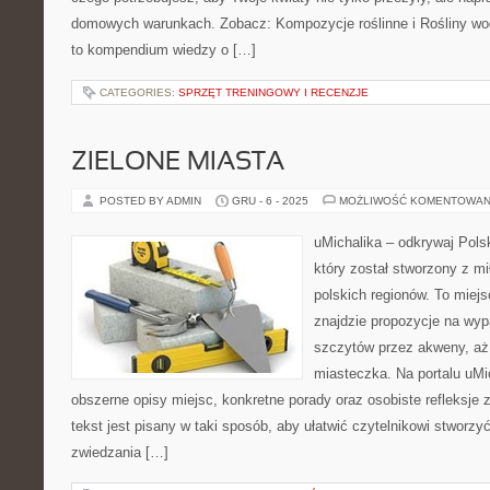
domowych warunkach. Zobacz: Kompozycje roślinne i Rośliny wod
to kompendium wiedzy o […]
CATEGORIES:
SPRZĘT TRENINGOWY I RECENZJE
ZIELONE MIASTA
POSTED BY ADMIN
GRU - 6 - 2025
MOŻLIWOŚĆ KOMENTOWAN
uMichalika – odkrywaj Polsk
który został stworzony z m
polskich regionów. To miej
znajdzie propozycje na wyp
szczytów przez akweny, aż
miasteczka. Na portalu uMi
obszerne opisy miejsc, konkretne porady oraz osobiste refleksje
tekst jest pisany w taki sposób, aby ułatwić czytelnikowi stworz
zwiedzania […]