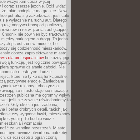
ede wszystkim coraz więcej
i coraz szersze jezdnie. Dziś widać
, że takie podejście ma granice. Nawet
ice potrafią się zakorkować, jeśli całe
a się wyłącznie na ruchu aut. Dlatego
ą rolę odgrywa transport publiczny,
ra rowerowa i rozwiązania zachęcające
 Chodnik nie powinien być traktowany
 między parkingiem a drogą. To jedna
szych przestrzeni w mieście, bo
 toczy się codzienność mieszkańców.
nsie dobrze zaprojektowane miasto
rwis dla profesjonalistów
bo każdy jego
woją funkcję, jest logicznie powiązany
spiera sprawne działanie całości. Nie
apominać o estetyce. Ludzie
iejsc, które nie tylko są funkcjonalne,
udzą pozytywne emocje. Zaniedbane
rzypadkowe reklamy i chaotyczna
rawiają, że miasto staje się męczące
Przestrzeń publiczna ma ogromny wpływ
nawet jeśli nie zawsze uświadamiamy to
dzień. Gdy okolica jest zadbana,
a i pełna drobnych detali, takich jak
etlenie czy wygodne ławki, mieszkańcy
ej korzystają. To buduje więź z
mieszkania i wzmacnia
ność za wspólną przestrzeń. Miasto
musi być również otwarte na potrzeby
ch, dzieci i osób z ograniczoną