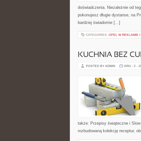
doświadczenia. Niezależnie od teg
pokonujesz długie dystanse, na Pro
bardziej świadomie […]
CATEGORIES:
OPEL W REKLAMIE I
KUCHNIA BEZ C
POSTED BY ADMIN
GRU - 2 - 
także: Przepisy świąteczne i Slow 
rozbudowaną kolekcję receptur, ob