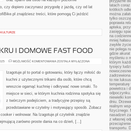
przyjazne dl
latach coraz
o, czy dopiero zaczynasz przygodę z jazdą, czy od lat
krótkich odl
fiBike.pl znajdziesz treści, które pomogą Ci jeździć
można załatw
tylko oszczę
poprawia rel
apteka, przy
zasięgu spac
 KULTURZE
na codzienne
mniej hałasu,
zwykłe życie
nie polega n
UKRU I DOMOWE FAST FOOD
gdzie akurat
myśleniu o 
KUCHNIA
2025
MOŻLIWOŚĆ KOMENTOWANIA
ZOSTAŁA WYŁĄCZONA
którym każd
BEZ
tysięcy lud
CUKRU
nowoczesnego
I
Izagotuje.pl to portal o gotowaniu, który łączy miłość do
DOMOWE
zadrzewiona 
FAST
kuchni z użytecznymi trikami dla osób, które chcą
to nie luksu
FOOD
temperaturę 
wreszcie ogarnąć kuchnię i odkrywać nowe smaki. To
powietrza i 
odpoczynku.
miejsce w sieci, w którym kuchnia rodzinna spotyka się
niewielki ko
z twórczym podejściem, a tradycyjne przepisy są
dniu. Drzewa
realnym wsp
przedstawiane w czytelny i motywujący sposób. Zobacz
fizycznego. 
cooker i wolnowar. Na Izagotuje.pl czytelnik znajdzie
nasadzeń za
z własnej od
ejmującą zarówno proste dania na co dzień, […]
przeciążenie
transportu. 