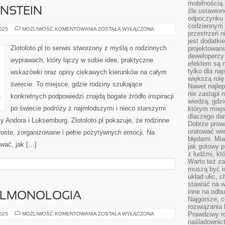
mobilnością.
ENSTEIN
źle ustawion
odpoczynku to
codziennym 
ANGLIA
2025
MOŻLIWOŚĆ KOMENTOWANIA
ZOSTAŁA WYŁĄCZONA
przestrzeń n
I
LIECHTENSTEIN
jest dodatki
Zlotoloto.pl to serwis stworzony z myślą o rodzinnych
projektowani
deweloperzy
wyprawach, który łączy w sobie idee, praktyczne
efektem są m
tylko dla na
wskazówki oraz opisy ciekawych kierunków na całym
większą rolę
świecie. To miejsce, gdzie rodziny szukające
Nawet najle
nie zastąpi
konkretnych podpowiedzi znajdą bogate źródło inspiracji
wiedzą, gdzi
po świecie podróży z najmłodszymi i nieco starszymi
którym miejs
dlaczego da
 Andora i Luksemburg. Zlotoloto.pl pokazuje, że rodzinne
Dobrze prow
uratować wi
oste, zorganizowane i pełne pozytywnych emocji. Na
błędami. Mia
wać, jak […]
jak gotowy 
z ludźmi, kt
Warto też za
muszą być i
układ ulic, 
stawiać na w
inne na odb
PULMONOLOGIA
Najgorsze, c
rozwiązania 
OKULISTYKA
Prawdziwy r
2025
MOŻLIWOŚĆ KOMENTOWANIA
ZOSTAŁA WYŁĄCZONA
I
naśladownic
PULMONOLOGIA