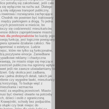
ice potrafią się zakorkować, jeśli całe
a się wyłącznie na ruchu aut. Dlatego
ą rolę odgrywa transport publiczny,
ra rowerowa i rozwiązania zachęcające
 Chodnik nie powinien być traktowany
 między parkingiem a drogą. To jedna
szych przestrzeni w mieście, bo
 toczy się codzienność mieszkańców.
nsie dobrze zaprojektowane miasto
rwis dla profesjonalistów
bo każdy jego
woją funkcję, jest logicznie powiązany
spiera sprawne działanie całości. Nie
apominać o estetyce. Ludzie
iejsc, które nie tylko są funkcjonalne,
udzą pozytywne emocje. Zaniedbane
rzypadkowe reklamy i chaotyczna
rawiają, że miasto staje się męczące
Przestrzeń publiczna ma ogromny wpływ
nawet jeśli nie zawsze uświadamiamy to
dzień. Gdy okolica jest zadbana,
a i pełna drobnych detali, takich jak
etlenie czy wygodne ławki, mieszkańcy
ej korzystają. To buduje więź z
mieszkania i wzmacnia
ność za wspólną przestrzeń. Miasto
musi być również otwarte na potrzeby
ch, dzieci i osób z ograniczoną
 Krawężniki, schody bez podjazdów,
e słupki czy brak miejsc do
 bariery, które dla wielu ludzi są