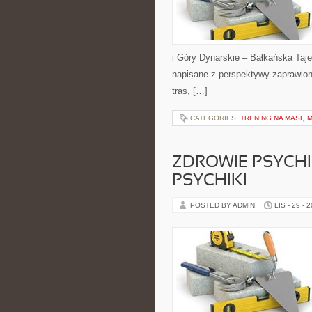
i Góry Dynarskie – Bałkańska Taj
napisane z perspektywy zaprawion
tras, […]
CATEGORIES:
TRENING NA MASĘ 
ZDROWIE PSYCHIC
PSYCHIKI
POSTED BY ADMIN
LIS - 29 - 