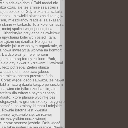
ić niedaleko domu. Taki model nie
dza czas, ale też zmniejsza stres i
acje społeczne. Gdy piekarnia, szkoła,
stanek i niewielki skwer znajdują się w
eru, mieszkańcy rzadziej są skazani
 stanie w korkach. To z kolei oznacza
 mniej spalin i więcej energii na
. Urbanistyka przyjazna człowiekowi
a upychaniu kolejnych osiedli tam,
 znajdzie się działka. Polega na
mieście jak o wspólnym organizmie, w
a nowa inwestycja wpływa na komfort
zi. Bardzo ważnym elementem
 miasta są tereny zielone. Park,
aleja czy skwer z krzewami i ławkami
s, lecz potrzeba. Zieleń obniża
w upalne dni, poprawia jakość
daje mieszkańcom przestrzeń do
 Coraz więcej osób zauważa, że nawet
ntakt z naturą działa kojąco po ciężkim
 są więc nie tylko ozdobą ulic, ale
arciem dla zdrowia psychicznego i
Miasto, które planuje wycinkę bez
stępczych, w gruncie rzeczy rezygnuje
porności na zmiany klimatu i miejskie
. Równie istotna jest kwestia
Dawniej wydawało się, że rozwój
ede wszystkim coraz więcej
i coraz szersze jezdnie. Dziś widać
, że takie podejście ma granice. Nawet