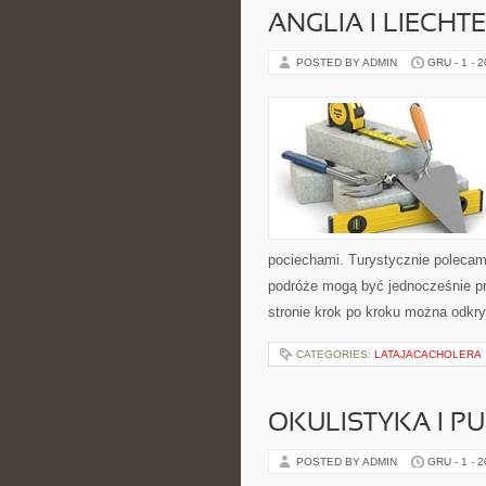
ANGLIA I LIECHT
POSTED BY ADMIN
GRU - 1 - 
pociechami. Turystycznie polecamy
podróże mogą być jednocześnie pr
stronie krok po kroku można odkry
CATEGORIES:
LATAJACACHOLERA
OKULISTYKA I 
POSTED BY ADMIN
GRU - 1 - 