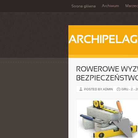
Archiwum
Marzec
Strona główna
ARCHIPELAG
ROWEROWE WYZWA
BEZPIECZEŃSTW
POSTED BY ADMIN
GRU - 2 - 