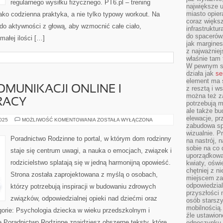
regularnego wysiłku fizycznego. PT6.pl – trening
największe ul
miasto opier
jako codzienna praktyka, a nie tylko typowy workout. Na
coraz większ
 do aktywności z głową, aby wzmocnić całe ciało,
infrastruktu
do spacerów.
małej ilości […]
jak margines
z najważniej
właśnie tam
W pewnym se
działa jak
se
element ma s
MUNIKACJI ONLINE I
z resztą i w
można też z
RACY
potrzebują m
ale także b
elewacje, p
PSYCHOLOGIA
2025
MOŻLIWOŚĆ KOMENTOWANIA
ZOSTAŁA WYŁĄCZONA
KOMUNIKACJI
zabudowa sp
ONLINE
wizualnie. 
I
Poradnictwo Rodzinne to portal, w którym dom rodzinny
na nastrój, 
PSYCHOLOGIA
PRACY
sobie na co 
staje się centrum uwagi, a nauka o emocjach, związek i
uporządkowan
rodzicielstwo splatają się w jedną harmonijną opowieść.
kwiaty, oświ
chętniej z ni
Strona została zaprojektowana z myślą o osobach,
miejscem za
odpowiedzial
którzy potrzebują inspiracji w budowaniu zdrowych
przyszłości 
związków, odpowiedzialnej opieki nad dziećmi oraz
osób starszy
mobilnością.
gorie: Psychologia dziecka w wieku przedszkolnym i
źle ustawion
e Poradnictwo Rodzinne znajdziesz obszerne teksty, które
odpoczynku to