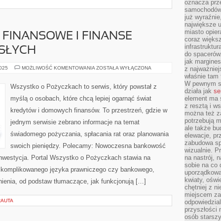
oznacza prz
samochodów 
już wyraźnie
największe ul
miasto opier
FINANSOWE I FINANSE
coraz większ
infrastruktu
SŁYCH
do spacerów.
jak margines
PORÓWNYWARKI
2025
MOŻLIWOŚĆ KOMENTOWANIA
ZOSTAŁA WYŁĄCZONA
z najważniej
FINANSOWE
właśnie tam
I
W pewnym se
FINANSE
Wszystko o Pożyczkach to serwis, który powstał z
MŁODYCH
działa jak
se
DOROSŁYCH
myślą o osobach, które chcą lepiej ogarnąć świat
element ma s
z resztą i w
kredytów i domowych finansów. To przestrzeń, gdzie w
można też z
potrzebują m
jednym serwisie zebrano informacje na temat
ale także b
świadomego pożyczania, spłacania rat oraz planowania
elewacje, p
zabudowa sp
swoich pieniędzy. Polecamy: Nowoczesna bankowość
wizualnie. 
 inwestycja. Portal Wszystko o Pożyczkach stawia na
na nastrój, 
sobie na co 
 skomplikowanego języka prawniczego czy bankowego,
uporządkowan
kwiaty, oświ
ienia, od podstaw tłumaczące, jak funkcjonują […]
chętniej z ni
miejscem za
RAUTA
odpowiedzial
przyszłości 
osób starszy