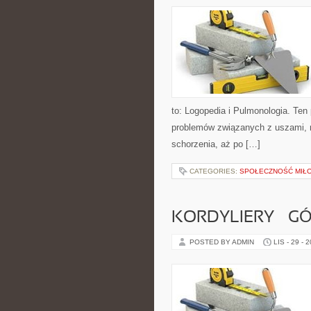
to: Logopedia i Pulmonologia. Ten
problemów związanych z uszami, n
schorzenia, aż po […]
CATEGORIES:
SPOŁECZNOŚĆ MIŁO
KORDYLIERY – G
POSTED BY ADMIN
LIS - 29 - 