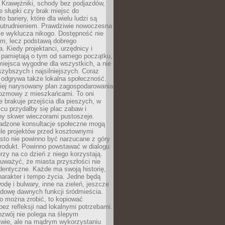
 Krawężniki, schody bez podjazdów,
e słupki czy brak miejsc do
 bariery, które dla wielu ludzi są
utrudnieniem. Prawdziwie nowoczesna
ie wyklucza nikogo. Dostępność nie
em, lecz podstawą dobrego
a. Kiedy projektanci, urzędnicy i
 pamiętają o tym od samego początku,
iejsca wygodne dla wszystkich, a nie
jszybszych i najsilniejszych. Coraz
 odgrywa także lokalna społeczność.
piej narysowany plan zagospodarowania
 rozmowy z mieszkańcami. To oni
e brakuje przejścia dla pieszych, w
cu przydałby się plac zabaw i
ny skwer wieczorami pustoszeje.
adzone konsultacje społeczne mogą
ele projektów przed kosztownymi
sto nie powinno być narzucane z góry
produkt. Powinno powstawać w dialogu
órzy na co dzień z niego korzystają.
uważyć, że miasta przyszłości nie
dentyczne. Każde ma swoją historię,
charakter i tempo życia. Jedne będą
odę i bulwary, inne na zieleń, jeszcze
udowę dawnych funkcji śródmieścia.
o można zrobić, to kopiować
bez refleksji nad lokalnymi potrzebami.
ozwój nie polega na ślepym
twie, ale na mądrym wykorzystaniu