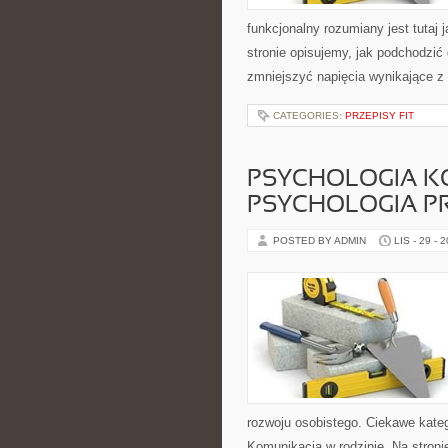
funkcjonalny rozumiany jest tutaj 
stronie opisujemy, jak podchodzić
zmniejszyć napięcia wynikające z 
CATEGORIES:
PRZEPISY FIT
PSYCHOLOGIA KO
PSYCHOLOGIA P
POSTED BY ADMIN
LIS - 29 - 
rozwoju osobistego. Ciekawe kate
Komunikacja w rodzinie. Na stroni