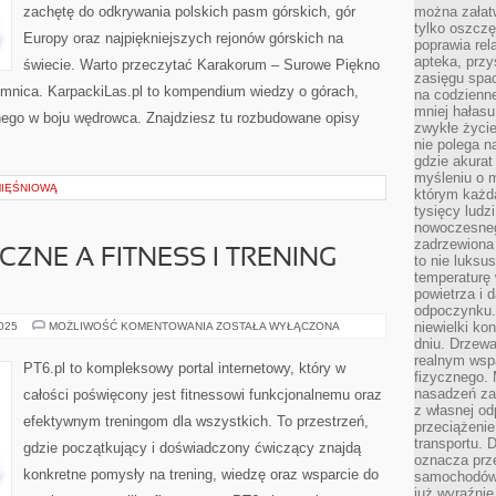
zachętę do odkrywania polskich pasm górskich, gór
można załatw
tylko oszczę
Europy oraz najpiękniejszych rejonów górskich na
poprawia rel
apteka, przy
świecie. Warto przeczytać Karakorum – Surowe Piękno
zasięgu spac
emnica. KarpackiLas.pl to kompendium wiedzy o górach,
na codzienne
mniej hałasu,
ego w boju wędrowca. Znajdziesz tu rozbudowane opisy
zwykłe życie
nie polega n
gdzie akurat
myśleniu o 
MIĘŚNIOWĄ
którym każd
tysięcy lud
nowoczesnego
zadrzewiona 
ZNE A FITNESS I TRENING
to nie luksu
temperaturę 
powietrza i 
odpoczynku.
ZDROWIE
niewielki ko
2025
MOŻLIWOŚĆ KOMENTOWANIA
ZOSTAŁA WYŁĄCZONA
PSYCHICZNE
dniu. Drzewa
A
realnym wsp
FITNESS
PT6.pl to kompleksowy portal internetowy, który w
I
fizycznego. 
TRENING
nasadzeń za
całości poświęcony jest fitnessowi funkcjonalnemu oraz
PSYCHIKI
z własnej od
efektywnym treningom dla wszystkich. To przestrzeń,
przeciążenie
transportu. 
gdzie początkujący i doświadczony ćwiczący znajdą
oznacza prz
konkretne pomysły na trening, wiedzę oraz wsparcie do
samochodów 
już wyraźnie