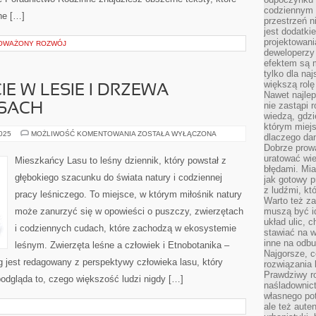
codziennym 
nne […]
przestrzeń n
jest dodatki
projektowani
NOWAŻONY ROZWÓJ
deweloperzy
efektem są m
tylko dla na
większą rolę
IE W LESIE I DRZEWA
Nawet najle
nie zastąpi
SACH
wiedzą, gdzi
którym miejs
BUSHCRAFT
2025
MOŻLIWOŚĆ KOMENTOWANIA
ZOSTAŁA WYŁĄCZONA
dlaczego da
I
Dobrze prow
ŻYCIE
W
uratować wi
Mieszkańcy Lasu to leśny dziennik, który powstał z
LESIE
błędami. Mia
I
głębokiego szacunku do świata natury i codziennej
jak gotowy 
DRZEWA
OWOCOWE
z ludźmi, kt
pracy leśniczego. To miejsce, w którym miłośnik natury
W
Warto też za
LASACH
może zanurzyć się w opowieści o puszczy, zwierzętach
muszą być i
układ ulic, 
i codziennych cudach, które zachodzą w ekosystemie
stawiać na w
inne na odb
leśnym. Zwierzęta leśne a człowiek i Etnobotanika –
Najgorsze, c
og jest redagowany z perspektywy człowieka lasu, który
rozwiązania 
Prawdziwy r
podgląda to, czego większość ludzi nigdy […]
naśladownic
własnego po
ale też aute