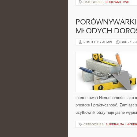
CATEGORIES:
BUDOWNICTWO
PORÓWNYWARKI 
MŁODYCH DORO
POSTED BY ADMIN
GRU - 1 - 
internetowa i Nieruchomości jako
prostotę i praktyczność. Zamiast
użytkownik otrzymuje jasne wyjaśn
CATEGORIES:
SUPERAUTA I HYPE