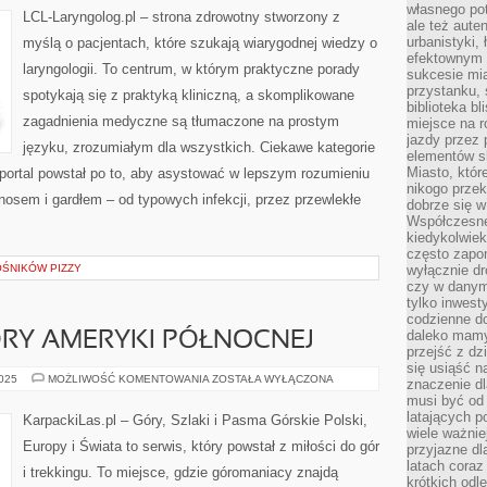
własnego po
LCL-Laryngolog.pl – strona zdrowotny stworzony z
ale też aute
urbanistyki,
myślą o pacjentach, które szukają wiarygodnej wiedzy o
efektownym 
laryngologii. To centrum, w którym praktyczne porady
sukcesie mia
przystanku, 
spotykają się z praktyką kliniczną, a skomplikowane
biblioteka b
zagadnienia medyczne są tłumaczone na prostym
miejsce na r
jazdy przez p
języku, zrozumiałym dla wszystkich. Ciekawe kategorie
elementów sk
Miasto, któr
 portal powstał po to, aby asystować w lepszym rozumieniu
nikogo prze
osem i gardłem – od typowych infekcji, przez przewlekłe
dobrze się w
Współczesne 
kiedykolwiek
często zapom
ŚNIKÓW PIZZY
wyłącznie dr
czy w danym 
tylko inwest
codzienne d
daleko mamy
ÓRY AMERYKI PÓŁNOCNEJ
przejść z dz
się usiąść n
KORDYLIERY
2025
MOŻLIWOŚĆ KOMENTOWANIA
ZOSTAŁA WYŁĄCZONA
znaczenie dl
–
musi być od 
GÓRY
AMERYKI
latających 
KarpackiLas.pl – Góry, Szlaki i Pasma Górskie Polski,
PÓŁNOCNEJ
wiele ważnie
Europy i Świata to serwis, który powstał z miłości do gór
przyjazne dl
latach coraz
i trekkingu. To miejsce, gdzie góromaniacy znajdą
krótkich odl