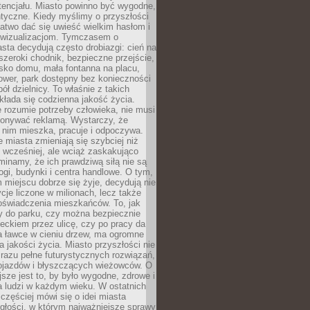
tencjału. Miasto powinno być wygodne,
ntyczne. Kiedy myślimy o przyszłości
 łatwo dać się uwieść wielkim hasłom i
wizualizacjom. Tymczasem o
sta decydują często drobiazgi: cień na
szeroki chodnik, bezpieczne przejście,
lisko domu, mała fontanna na placu,
ower, park dostępny bez konieczności
ół dzielnicy. To właśnie z takich
łada się codzienna jakość życia.
e rozumie potrzeby człowieka, nie musi
konywać reklamą. Wystarczy, że
 nim mieszka, pracuje i odpoczywa.
miasta zmieniają się szybciej niż
 wcześniej, ale wciąż zaskakująco
inamy, że ich prawdziwą siłą nie są
ogi, budynki i centra handlowe. O tym,
miejscu dobrze się żyje, decydują nie
ycje liczone w milionach, lecz także
oświadczenia mieszkańców. To, jak
 do parku, czy można bezpiecznie
ieckiem przez ulicę, czy po pracy da
a ławce w cieniu drzew, ma ogromne
a jakości życia. Miasto przyszłości nie
razu pełne futurystycznych rozwiązań,
pojazdów i błyszczących wieżowców. O
jsze jest to, by było wygodne, zdrowe i
a ludzi w każdym wieku. W ostatnich
 częściej mówi się o idei miasta
egłości, w którym najważniejsze sprawy