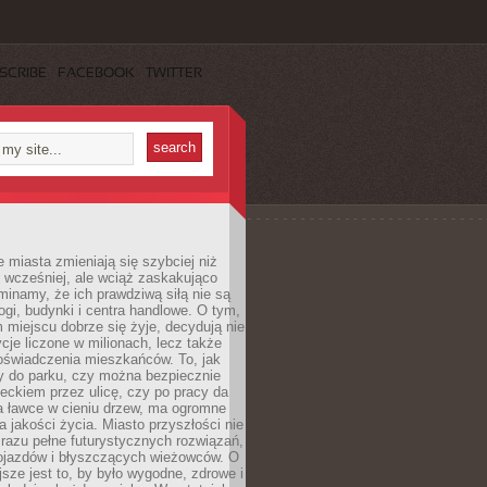
SCRIBE
FACEBOOK
TWITTER
miasta zmieniają się szybciej niż
 wcześniej, ale wciąż zaskakująco
inamy, że ich prawdziwą siłą nie są
ogi, budynki i centra handlowe. O tym,
miejscu dobrze się żyje, decydują nie
ycje liczone w milionach, lecz także
oświadczenia mieszkańców. To, jak
 do parku, czy można bezpiecznie
ieckiem przez ulicę, czy po pracy da
a ławce w cieniu drzew, ma ogromne
a jakości życia. Miasto przyszłości nie
razu pełne futurystycznych rozwiązań,
pojazdów i błyszczących wieżowców. O
jsze jest to, by było wygodne, zdrowe i