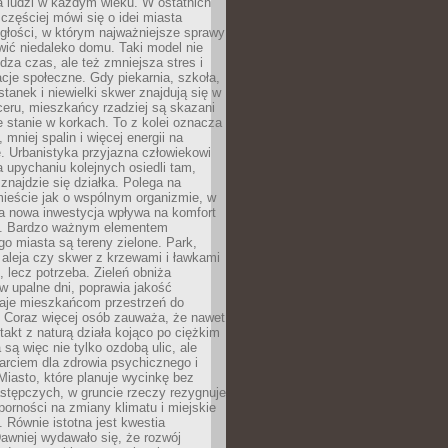
a ludzi w każdym wieku. W ostatnich
 częściej mówi się o idei miasta
egłości, w którym najważniejsze sprawy
ić niedaleko domu. Taki model nie
dza czas, ale też zmniejsza stres i
acje społeczne. Gdy piekarnia, szkoła,
stanek i niewielki skwer znajdują się w
eru, mieszkańcy rzadziej są skazani
 stanie w korkach. To z kolei oznacza
 mniej spalin i więcej energii na
. Urbanistyka przyjazna człowiekowi
a upychaniu kolejnych osiedli tam,
 znajdzie się działka. Polega na
mieście jak o wspólnym organizmie, w
a nowa inwestycja wpływa na komfort
zi. Bardzo ważnym elementem
 miasta są tereny zielone. Park,
aleja czy skwer z krzewami i ławkami
s, lecz potrzeba. Zieleń obniża
w upalne dni, poprawia jakość
daje mieszkańcom przestrzeń do
 Coraz więcej osób zauważa, że nawet
ntakt z naturą działa kojąco po ciężkim
 są więc nie tylko ozdobą ulic, ale
arciem dla zdrowia psychicznego i
Miasto, które planuje wycinkę bez
stępczych, w gruncie rzeczy rezygnuje
porności na zmiany klimatu i miejskie
. Równie istotna jest kwestia
Dawniej wydawało się, że rozwój