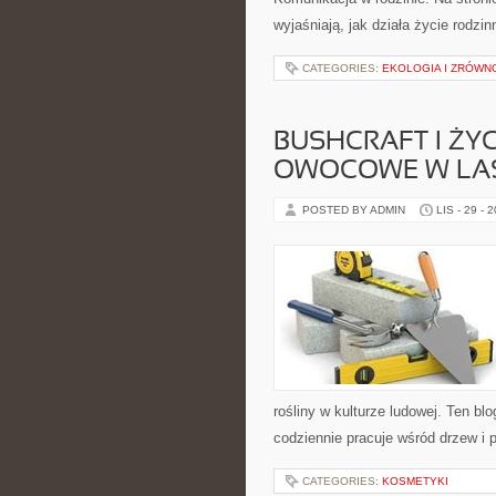
wyjaśniają, jak działa życie rodzi
CATEGORIES:
EKOLOGIA I ZRÓW
BUSHCRAFT I ŻYC
OWOCOWE W LA
POSTED BY ADMIN
LIS - 29 - 
rośliny w kulturze ludowej. Ten bl
codziennie pracuje wśród drzew i 
CATEGORIES:
KOSMETYKI