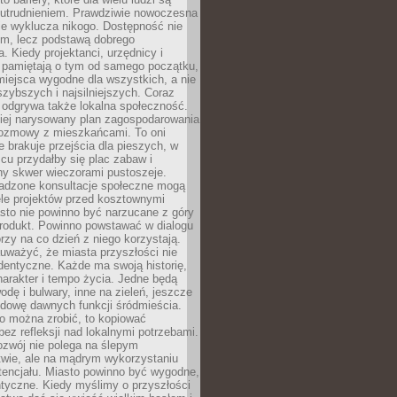
utrudnieniem. Prawdziwie nowoczesna
ie wyklucza nikogo. Dostępność nie
em, lecz podstawą dobrego
a. Kiedy projektanci, urzędnicy i
 pamiętają o tym od samego początku,
iejsca wygodne dla wszystkich, a nie
jszybszych i najsilniejszych. Coraz
 odgrywa także lokalna społeczność.
piej narysowany plan zagospodarowania
 rozmowy z mieszkańcami. To oni
e brakuje przejścia dla pieszych, w
cu przydałby się plac zabaw i
ny skwer wieczorami pustoszeje.
adzone konsultacje społeczne mogą
ele projektów przed kosztownymi
sto nie powinno być narzucane z góry
produkt. Powinno powstawać w dialogu
órzy na co dzień z niego korzystają.
uważyć, że miasta przyszłości nie
dentyczne. Każde ma swoją historię,
charakter i tempo życia. Jedne będą
odę i bulwary, inne na zieleń, jeszcze
udowę dawnych funkcji śródmieścia.
o można zrobić, to kopiować
bez refleksji nad lokalnymi potrzebami.
ozwój nie polega na ślepym
twie, ale na mądrym wykorzystaniu
tencjału. Miasto powinno być wygodne,
ntyczne. Kiedy myślimy o przyszłości