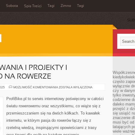
Sobota
Tagi
Zimno
Tagi
Spis Treści
SUB
I
NIA I PROJEKTY I
Współczesne 
O NA ROWERZE
kiedykolwiek
często zapom
wyłącznie dr
ROWEROWE
2025
MOŻLIWOŚĆ KOMENTOWANIA
ZOSTAŁA WYŁĄCZONA
czy w danym 
WYZWANIA
I
tylko inwest
PROJEKTY
ProfiBike.pl to serwis internetowy poświęcony w całości
codzienne d
I
BEZPIECZEŃSTWO
daleko mamy
światu rowerowemu oraz wszystkiemu, co wiąże się z
NA
przejść z dz
ROWERZE
przemieszczaniem się na dwóch kółkach. To kawałek
się usiąść n
znaczenie dl
internetu, w którym pasja do rowerów łączy się z
musi być od 
latających 
rzetelną wiedzą, inspirującymi opowieściami z trasy
wiele ważnie
oraz tipami dla osób na każdym poziomie