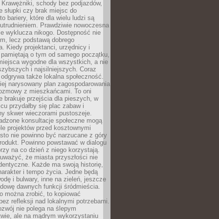
 Krawężniki, schody bez podjazdów,
e słupki czy brak miejsc do
 bariery, które dla wielu ludzi są
utrudnieniem. Prawdziwie nowoczesna
ie wyklucza nikogo. Dostępność nie
em, lecz podstawą dobrego
a. Kiedy projektanci, urzędnicy i
 pamiętają o tym od samego początku,
iejsca wygodne dla wszystkich, a nie
jszybszych i najsilniejszych. Coraz
 odgrywa także lokalna społeczność.
piej narysowany plan zagospodarowania
 rozmowy z mieszkańcami. To oni
e brakuje przejścia dla pieszych, w
cu przydałby się plac zabaw i
ny skwer wieczorami pustoszeje.
adzone konsultacje społeczne mogą
ele projektów przed kosztownymi
sto nie powinno być narzucane z góry
produkt. Powinno powstawać w dialogu
órzy na co dzień z niego korzystają.
uważyć, że miasta przyszłości nie
dentyczne. Każde ma swoją historię,
charakter i tempo życia. Jedne będą
odę i bulwary, inne na zieleń, jeszcze
udowę dawnych funkcji śródmieścia.
o można zrobić, to kopiować
bez refleksji nad lokalnymi potrzebami.
ozwój nie polega na ślepym
twie, ale na mądrym wykorzystaniu