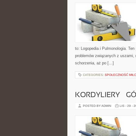
to: Logopedia i Pulmonologia. Ten
problemów związanych z uszami, n
schorzenia, aż po […]
CATEGORIES:
SPOŁECZNOŚĆ MIŁO
KORDYLIERY – G
POSTED BY ADMIN
LIS - 29 - 