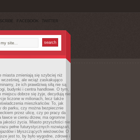
SCRIBE
FACEBOOK
TWITTER
miasta zmieniają się szybciej niż
 wcześniej, ale wciąż zaskakująco
inamy, że ich prawdziwą siłą nie są
ogi, budynki i centra handlowe. O tym,
miejscu dobrze się żyje, decydują nie
ycje liczone w milionach, lecz także
oświadczenia mieszkańców. To, jak
 do parku, czy można bezpiecznie
ieckiem przez ulicę, czy po pracy da
a ławce w cieniu drzew, ma ogromne
a jakości życia. Miasto przyszłości nie
razu pełne futurystycznych rozwiązań,
pojazdów i błyszczących wieżowców. O
jsze jest to, by było wygodne, zdrowe i