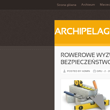
Archiwum
Marzec
Strona główna
ARCHIPELAG
ROWEROWE WYZWA
BEZPIECZEŃSTW
POSTED BY ADMIN
GRU - 2 - 