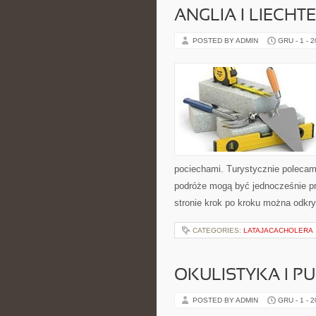
ANGLIA I LIECHT
POSTED BY ADMIN
GRU - 1 - 
pociechami. Turystycznie polecamy
podróże mogą być jednocześnie pr
stronie krok po kroku można odkry
CATEGORIES:
LATAJACACHOLERA
OKULISTYKA I 
POSTED BY ADMIN
GRU - 1 - 