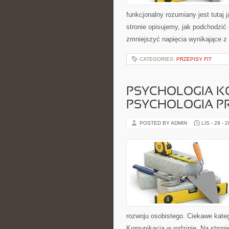
funkcjonalny rozumiany jest tutaj 
stronie opisujemy, jak podchodzić
zmniejszyć napięcia wynikające z 
CATEGORIES:
PRZEPISY FIT
PSYCHOLOGIA KO
PSYCHOLOGIA P
POSTED BY ADMIN
LIS - 29 - 
rozwoju osobistego. Ciekawe kate
Komunikacja w rodzinie. Na stroni