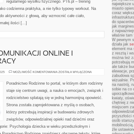
regularnego wysiłku fizycznego. PT6.pl – trening
największe ul
miasto opier
jako codzienna praktyka, a nie tylko typowy workout. Na
coraz większ
 do aktywności z głową, aby wzmocnić całe ciało,
infrastruktu
do spacerów.
małej ilości […]
jak margines
z najważniej
właśnie tam
W pewnym se
działa jak
se
element ma s
MUNIKACJI ONLINE I
z resztą i w
można też z
RACY
potrzebują m
ale także b
elewacje, p
PSYCHOLOGIA
2025
MOŻLIWOŚĆ KOMENTOWANIA
ZOSTAŁA WYŁĄCZONA
KOMUNIKACJI
zabudowa sp
ONLINE
wizualnie. 
I
Poradnictwo Rodzinne to portal, w którym dom rodzinny
na nastrój, 
PSYCHOLOGIA
PRACY
sobie na co 
staje się centrum uwagi, a nauka o emocjach, związek i
uporządkowan
rodzicielstwo splatają się w jedną harmonijną opowieść.
kwiaty, oświ
chętniej z ni
Strona została zaprojektowana z myślą o osobach,
miejscem za
odpowiedzial
którzy potrzebują inspiracji w budowaniu zdrowych
przyszłości 
związków, odpowiedzialnej opieki nad dziećmi oraz
osób starszy
mobilnością.
gorie: Psychologia dziecka w wieku przedszkolnym i
źle ustawion
e Poradnictwo Rodzinne znajdziesz obszerne teksty, które
odpoczynku to