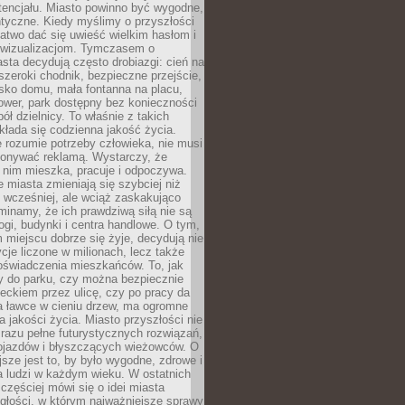
tencjału. Miasto powinno być wygodne,
ntyczne. Kiedy myślimy o przyszłości
 łatwo dać się uwieść wielkim hasłom i
wizualizacjom. Tymczasem o
sta decydują często drobiazgi: cień na
szeroki chodnik, bezpieczne przejście,
lisko domu, mała fontanna na placu,
ower, park dostępny bez konieczności
ół dzielnicy. To właśnie z takich
łada się codzienna jakość życia.
e rozumie potrzeby człowieka, nie musi
konywać reklamą. Wystarczy, że
 nim mieszka, pracuje i odpoczywa.
miasta zmieniają się szybciej niż
 wcześniej, ale wciąż zaskakująco
inamy, że ich prawdziwą siłą nie są
ogi, budynki i centra handlowe. O tym,
miejscu dobrze się żyje, decydują nie
ycje liczone w milionach, lecz także
oświadczenia mieszkańców. To, jak
 do parku, czy można bezpiecznie
ieckiem przez ulicę, czy po pracy da
a ławce w cieniu drzew, ma ogromne
a jakości życia. Miasto przyszłości nie
razu pełne futurystycznych rozwiązań,
pojazdów i błyszczących wieżowców. O
jsze jest to, by było wygodne, zdrowe i
a ludzi w każdym wieku. W ostatnich
 częściej mówi się o idei miasta
egłości, w którym najważniejsze sprawy