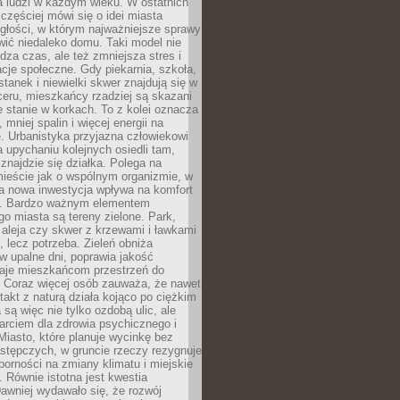
a ludzi w każdym wieku. W ostatnich
 częściej mówi się o idei miasta
egłości, w którym najważniejsze sprawy
ić niedaleko domu. Taki model nie
dza czas, ale też zmniejsza stres i
acje społeczne. Gdy piekarnia, szkoła,
stanek i niewielki skwer znajdują się w
eru, mieszkańcy rzadziej są skazani
 stanie w korkach. To z kolei oznacza
 mniej spalin i więcej energii na
. Urbanistyka przyjazna człowiekowi
a upychaniu kolejnych osiedli tam,
 znajdzie się działka. Polega na
mieście jak o wspólnym organizmie, w
a nowa inwestycja wpływa na komfort
zi. Bardzo ważnym elementem
 miasta są tereny zielone. Park,
aleja czy skwer z krzewami i ławkami
s, lecz potrzeba. Zieleń obniża
w upalne dni, poprawia jakość
daje mieszkańcom przestrzeń do
 Coraz więcej osób zauważa, że nawet
ntakt z naturą działa kojąco po ciężkim
 są więc nie tylko ozdobą ulic, ale
arciem dla zdrowia psychicznego i
Miasto, które planuje wycinkę bez
stępczych, w gruncie rzeczy rezygnuje
porności na zmiany klimatu i miejskie
. Równie istotna jest kwestia
Dawniej wydawało się, że rozwój