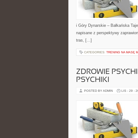
i Góry Dynarskie – Bałkańska Taj
napisane z perspektywy zaprawion
tras, […]
CATEGORIES:
TRENING NA MASĘ 
ZDROWIE PSYCHIC
PSYCHIKI
POSTED BY ADMIN
LIS - 29 - 