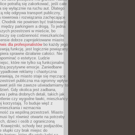
ice potrafią się zakorkować, jeśli całe
a się wyłącznie na ruchu aut. Dlatego
ą rolę odgrywa transport publiczny,
ra rowerowa i rozwiązania zachęcające
 Chodnik nie powinien być traktowany
 między parkingiem a drogą. To jedna
szych przestrzeni w mieście, bo
 toczy się codzienność mieszkańców.
nsie dobrze zaprojektowane miasto
rwis dla profesjonalistów
bo każdy jego
woją funkcję, jest logicznie powiązany
spiera sprawne działanie całości. Nie
apominać o estetyce. Ludzie
iejsc, które nie tylko są funkcjonalne,
udzą pozytywne emocje. Zaniedbane
rzypadkowe reklamy i chaotyczna
rawiają, że miasto staje się męczące
Przestrzeń publiczna ma ogromny wpływ
nawet jeśli nie zawsze uświadamiamy to
dzień. Gdy okolica jest zadbana,
a i pełna drobnych detali, takich jak
etlenie czy wygodne ławki, mieszkańcy
ej korzystają. To buduje więź z
mieszkania i wzmacnia
ność za wspólną przestrzeń. Miasto
musi być również otwarte na potrzeby
ch, dzieci i osób z ograniczoną
 Krawężniki, schody bez podjazdów,
e słupki czy brak miejsc do
 bariery, które dla wielu ludzi są