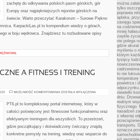
zachętę do odkrywania polskich pasm górskich, gór
można załatw
tylko oszczę
Europy oraz najpiękniejszych rejonów górskich na
poprawia rel
apteka, przy
świecie. Warto przeczytać Karakorum – Surowe Piękno
zasięgu spac
emnica. KarpackiLas.pl to kompendium wiedzy o górach,
na codzienne
mniej hałasu,
ego w boju wędrowca. Znajdziesz tu rozbudowane opisy
zwykłe życie
nie polega n
gdzie akurat
myśleniu o 
MIĘŚNIOWĄ
którym każd
tysięcy lud
nowoczesnego
zadrzewiona 
ZNE A FITNESS I TRENING
to nie luksu
temperaturę 
powietrza i 
odpoczynku.
ZDROWIE
niewielki ko
2025
MOŻLIWOŚĆ KOMENTOWANIA
ZOSTAŁA WYŁĄCZONA
PSYCHICZNE
dniu. Drzewa
A
realnym wsp
FITNESS
PT6.pl to kompleksowy portal internetowy, który w
I
fizycznego. 
TRENING
nasadzeń za
całości poświęcony jest fitnessowi funkcjonalnemu oraz
PSYCHIKI
z własnej od
efektywnym treningom dla wszystkich. To przestrzeń,
przeciążenie
transportu. 
gdzie początkujący i doświadczony ćwiczący znajdą
oznacza prz
konkretne pomysły na trening, wiedzę oraz wsparcie do
samochodów 
już wyraźnie