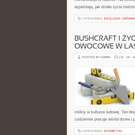
wyjaśniają, jak działa życie rodzi
CATEGORIES:
EKOLOGIA I ZRÓW
BUSHCRAFT I ŻYC
OWOCOWE W LA
POSTED BY ADMIN
LIS - 29 - 
rośliny w kulturze ludowej. Ten bl
codziennie pracuje wśród drzew i 
CATEGORIES:
KOSMETYKI