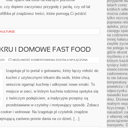
przyjazne dl
latach coraz
o, czy dopiero zaczynasz przygodę z jazdą, czy od lat
krótkich odl
fiBike.pl znajdziesz treści, które pomogą Ci jeździć
można załatw
tylko oszczę
poprawia rel
apteka, przy
zasięgu spac
 KULTURZE
na codzienne
mniej hałasu,
zwykłe życie
nie polega n
UKRU I DOMOWE FAST FOOD
gdzie akurat
myśleniu o 
KUCHNIA
2025
MOŻLIWOŚĆ KOMENTOWANIA
ZOSTAŁA WYŁĄCZONA
którym każd
BEZ
tysięcy lud
CUKRU
nowoczesnego
I
Izagotuje.pl to portal o gotowaniu, który łączy miłość do
DOMOWE
zadrzewiona 
FAST
kuchni z użytecznymi trikami dla osób, które chcą
to nie luksu
FOOD
temperaturę 
wreszcie ogarnąć kuchnię i odkrywać nowe smaki. To
powietrza i 
odpoczynku.
miejsce w sieci, w którym kuchnia rodzinna spotyka się
niewielki ko
z twórczym podejściem, a tradycyjne przepisy są
dniu. Drzewa
realnym wsp
przedstawiane w czytelny i motywujący sposób. Zobacz
fizycznego. 
cooker i wolnowar. Na Izagotuje.pl czytelnik znajdzie
nasadzeń za
z własnej od
ejmującą zarówno proste dania na co dzień, […]
przeciążenie
transportu. 