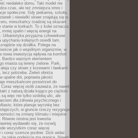
ić niedaleko domu. Taki model nie
dza czas, ale też zmniejsza stres i
acje społeczne. Gdy piekarnia, szkoła,
stanek i niewielki skwer znajdują się w
eru, mieszkańcy rzadziej są skazani
 stanie w korkach. To z kolei oznacza
 mniej spalin i więcej energii na
. Urbanistyka przyjazna człowiekowi
a upychaniu kolejnych osiedli tam,
 znajdzie się działka. Polega na
mieście jak o wspólnym organizmie, w
a nowa inwestycja wpływa na komfort
zi. Bardzo ważnym elementem
 miasta są tereny zielone. Park,
aleja czy skwer z krzewami i ławkami
s, lecz potrzeba. Zieleń obniża
w upalne dni, poprawia jakość
daje mieszkańcom przestrzeń do
 Coraz więcej osób zauważa, że nawet
ntakt z naturą działa kojąco po ciężkim
 są więc nie tylko ozdobą ulic, ale
arciem dla zdrowia psychicznego i
Miasto, które planuje wycinkę bez
stępczych, w gruncie rzeczy rezygnuje
porności na zmiany klimatu i miejskie
. Równie istotna jest kwestia
Dawniej wydawało się, że rozwój
ede wszystkim coraz więcej
i coraz szersze jezdnie. Dziś widać
, że takie podejście ma granice. Nawet