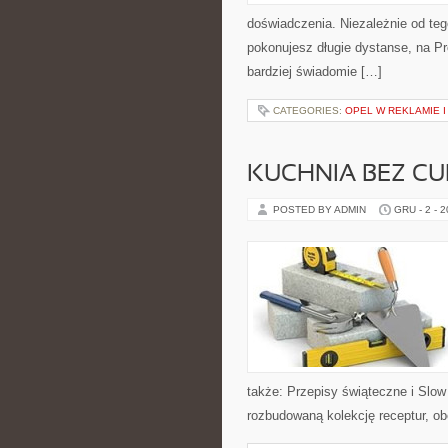
doświadczenia. Niezależnie od teg
pokonujesz długie dystanse, na Pro
bardziej świadomie […]
CATEGORIES:
OPEL W REKLAMIE I
KUCHNIA BEZ C
POSTED BY ADMIN
GRU - 2 - 
także: Przepisy świąteczne i Slow 
rozbudowaną kolekcję receptur, ob