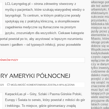
własnego po
LCL-Laryngolog.pl – strona zdrowotny stworzony z
ale też aute
urbanistyki,
myślą o pacjentach, które szukają wiarygodnej wiedzy o
efektownym 
laryngologii. To centrum, w którym praktyczne porady
sukcesie mia
przystanku, 
spotykają się z praktyką kliniczną, a skomplikowane
biblioteka b
zagadnienia medyczne są tłumaczone na prostym
miejsce na r
jazdy przez p
języku, zrozumiałym dla wszystkich. Ciekawe kategorie
elementów sk
Miasto, któr
 portal powstał po to, aby asystować w lepszym rozumieniu
nikogo prze
osem i gardłem – od typowych infekcji, przez przewlekłe
dobrze się w
Współczesne 
kiedykolwiek
często zapom
ŚNIKÓW PIZZY
wyłącznie dr
czy w danym 
tylko inwest
codzienne d
daleko mamy
ÓRY AMERYKI PÓŁNOCNEJ
przejść z dz
się usiąść n
KORDYLIERY
2025
MOŻLIWOŚĆ KOMENTOWANIA
ZOSTAŁA WYŁĄCZONA
znaczenie dl
–
musi być od 
GÓRY
AMERYKI
latających 
KarpackiLas.pl – Góry, Szlaki i Pasma Górskie Polski,
PÓŁNOCNEJ
wiele ważnie
Europy i Świata to serwis, który powstał z miłości do gór
przyjazne dl
latach coraz
i trekkingu. To miejsce, gdzie góromaniacy znajdą
krótkich odl