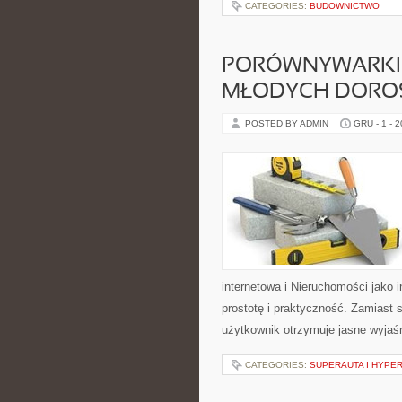
CATEGORIES:
BUDOWNICTWO
PORÓWNYWARKI 
MŁODYCH DORO
POSTED BY ADMIN
GRU - 1 - 
internetowa i Nieruchomości jako
prostotę i praktyczność. Zamiast
użytkownik otrzymuje jasne wyjaśn
CATEGORIES:
SUPERAUTA I HYPE