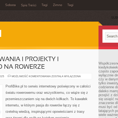
Sobota
Tagi
Zimno
Tagi
Spis Treści
SUB
I
NIA I PROJEKTY I
Współczesne 
O NA ROWERZE
kiedykolwiek
często zapom
wyłącznie dr
ROWEROWE
2025
MOŻLIWOŚĆ KOMENTOWANIA
ZOSTAŁA WYŁĄCZONA
czy w danym 
WYZWANIA
I
tylko inwest
PROJEKTY
ProfiBike.pl to serwis internetowy poświęcony w całości
codzienne d
I
BEZPIECZEŃSTWO
daleko mamy
światu rowerowemu oraz wszystkiemu, co wiąże się z
NA
przejść z dz
ROWERZE
przemieszczaniem się na dwóch kółkach. To kawałek
się usiąść n
znaczenie dl
internetu, w którym pasja do rowerów łączy się z
musi być od 
latających 
rzetelną wiedzą, inspirującymi opowieściami z trasy
wiele ważnie
oraz tipami dla osób na każdym poziomie