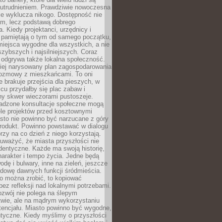
utrudnieniem. Prawdziwie nowoczesna
ie wyklucza nikogo. Dostępność nie
em, lecz podstawą dobrego
a. Kiedy projektanci, urzędnicy i
 pamiętają o tym od samego początku,
iejsca wygodne dla wszystkich, a nie
jszybszych i najsilniejszych. Coraz
 odgrywa także lokalna społeczność.
piej narysowany plan zagospodarowania
 rozmowy z mieszkańcami. To oni
e brakuje przejścia dla pieszych, w
cu przydałby się plac zabaw i
ny skwer wieczorami pustoszeje.
adzone konsultacje społeczne mogą
ele projektów przed kosztownymi
sto nie powinno być narzucane z góry
produkt. Powinno powstawać w dialogu
órzy na co dzień z niego korzystają.
uważyć, że miasta przyszłości nie
dentyczne. Każde ma swoją historię,
charakter i tempo życia. Jedne będą
odę i bulwary, inne na zieleń, jeszcze
udowę dawnych funkcji śródmieścia.
o można zrobić, to kopiować
bez refleksji nad lokalnymi potrzebami.
ozwój nie polega na ślepym
twie, ale na mądrym wykorzystaniu
tencjału. Miasto powinno być wygodne,
ntyczne. Kiedy myślimy o przyszłości