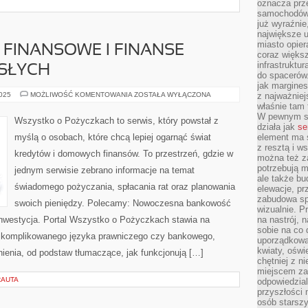
oznacza prz
samochodów 
już wyraźnie
największe ul
miasto opier
FINANSOWE I FINANSE
coraz większ
infrastruktu
SŁYCH
do spacerów.
jak margines
PORÓWNYWARKI
2025
MOŻLIWOŚĆ KOMENTOWANIA
ZOSTAŁA WYŁĄCZONA
z najważniej
FINANSOWE
właśnie tam
I
W pewnym se
FINANSE
Wszystko o Pożyczkach to serwis, który powstał z
MŁODYCH
działa jak
se
DOROSŁYCH
myślą o osobach, które chcą lepiej ogarnąć świat
element ma s
z resztą i w
kredytów i domowych finansów. To przestrzeń, gdzie w
można też z
potrzebują m
jednym serwisie zebrano informacje na temat
ale także b
świadomego pożyczania, spłacania rat oraz planowania
elewacje, p
zabudowa sp
swoich pieniędzy. Polecamy: Nowoczesna bankowość
wizualnie. 
 inwestycja. Portal Wszystko o Pożyczkach stawia na
na nastrój, 
sobie na co 
 skomplikowanego języka prawniczego czy bankowego,
uporządkowan
kwiaty, oświ
ienia, od podstaw tłumaczące, jak funkcjonują […]
chętniej z ni
miejscem za
RAUTA
odpowiedzial
przyszłości 
osób starszy