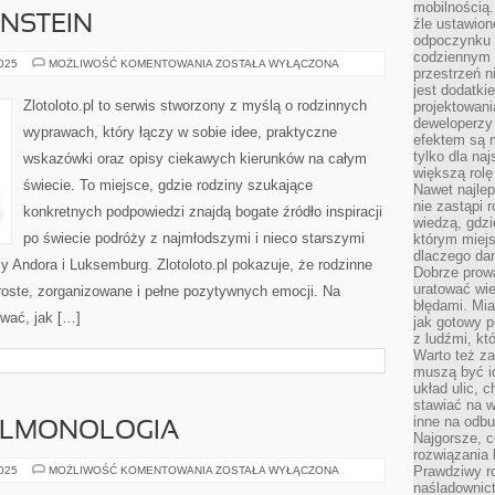
mobilnością.
ENSTEIN
źle ustawion
odpoczynku to
codziennym 
ANGLIA
2025
MOŻLIWOŚĆ KOMENTOWANIA
ZOSTAŁA WYŁĄCZONA
przestrzeń n
I
LIECHTENSTEIN
jest dodatki
Zlotoloto.pl to serwis stworzony z myślą o rodzinnych
projektowani
deweloperzy
wyprawach, który łączy w sobie idee, praktyczne
efektem są m
tylko dla na
wskazówki oraz opisy ciekawych kierunków na całym
większą rolę
świecie. To miejsce, gdzie rodziny szukające
Nawet najle
nie zastąpi
konkretnych podpowiedzi znajdą bogate źródło inspiracji
wiedzą, gdzi
po świecie podróży z najmłodszymi i nieco starszymi
którym miejs
dlaczego da
 Andora i Luksemburg. Zlotoloto.pl pokazuje, że rodzinne
Dobrze prow
uratować wi
oste, zorganizowane i pełne pozytywnych emocji. Na
błędami. Mia
wać, jak […]
jak gotowy 
z ludźmi, kt
Warto też za
muszą być i
układ ulic, 
stawiać na w
inne na odb
PULMONOLOGIA
Najgorsze, c
rozwiązania 
OKULISTYKA
Prawdziwy r
2025
MOŻLIWOŚĆ KOMENTOWANIA
ZOSTAŁA WYŁĄCZONA
I
naśladownic
PULMONOLOGIA