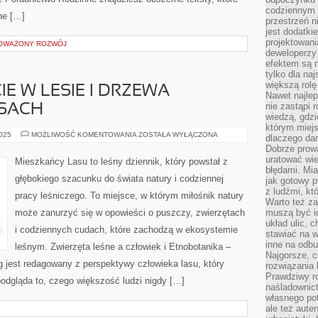
codziennym 
nne […]
przestrzeń n
jest dodatki
projektowani
NOWAŻONY ROZWÓJ
deweloperzy
efektem są m
tylko dla na
większą rolę
IE W LESIE I DRZEWA
Nawet najle
nie zastąpi
SACH
wiedzą, gdzi
którym miejs
BUSHCRAFT
2025
MOŻLIWOŚĆ KOMENTOWANIA
ZOSTAŁA WYŁĄCZONA
dlaczego da
I
Dobrze prow
ŻYCIE
W
uratować wi
Mieszkańcy Lasu to leśny dziennik, który powstał z
LESIE
błędami. Mia
I
głębokiego szacunku do świata natury i codziennej
jak gotowy 
DRZEWA
OWOCOWE
z ludźmi, kt
pracy leśniczego. To miejsce, w którym miłośnik natury
W
Warto też za
LASACH
może zanurzyć się w opowieści o puszczy, zwierzętach
muszą być i
układ ulic, 
i codziennych cudach, które zachodzą w ekosystemie
stawiać na w
inne na odb
leśnym. Zwierzęta leśne a człowiek i Etnobotanika –
Najgorsze, c
og jest redagowany z perspektywy człowieka lasu, który
rozwiązania 
Prawdziwy r
podgląda to, czego większość ludzi nigdy […]
naśladownic
własnego po
ale też aute