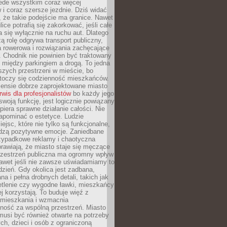
ede wszystkim coraz więcej
i coraz szersze jezdnie. Dziś widać
, że takie podejście ma granice. Nawet
ice potrafią się zakorkować, jeśli całe
a się wyłącznie na ruchu aut. Dlatego
ą rolę odgrywa transport publiczny,
ra rowerowa i rozwiązania zachęcające
 Chodnik nie powinien być traktowany
 między parkingiem a drogą. To jedna
szych przestrzeni w mieście, bo
 toczy się codzienność mieszkańców.
nsie dobrze zaprojektowane miasto
rwis dla profesjonalistów
bo każdy jego
woją funkcję, jest logicznie powiązany
spiera sprawne działanie całości. Nie
apominać o estetyce. Ludzie
iejsc, które nie tylko są funkcjonalne,
udzą pozytywne emocje. Zaniedbane
rzypadkowe reklamy i chaotyczna
rawiają, że miasto staje się męczące
Przestrzeń publiczna ma ogromny wpływ
nawet jeśli nie zawsze uświadamiamy to
dzień. Gdy okolica jest zadbana,
a i pełna drobnych detali, takich jak
etlenie czy wygodne ławki, mieszkańcy
ej korzystają. To buduje więź z
mieszkania i wzmacnia
ność za wspólną przestrzeń. Miasto
musi być również otwarte na potrzeby
ch, dzieci i osób z ograniczoną