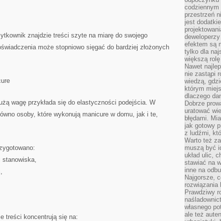
codziennym 
przestrzeń n
jest dodatki
projektowani
ytkownik znajdzie treści szyte na miarę do swojego
deweloperzy
efektem są m
świadczenia może stopniowo sięgać do bardziej złożonych
tylko dla na
większą rolę
Nawet najle
nie zastąpi
cure
wiedzą, gdzi
którym miejs
dlaczego da
użą wagę przykłada się do elastyczności podejścia. W
Dobrze prow
uratować wi
arówno osoby, które wykonują manicure w domu, jak i te,
błędami. Mia
jak gotowy 
z ludźmi, kt
Warto też za
zygotowano:
muszą być i
układ ulic, 
i stanowiska,
stawiać na w
inne na odb
,
Najgorsze, c
rozwiązania 
Prawdziwy r
naśladownic
własnego po
ale też aute
e treści koncentrują się na: