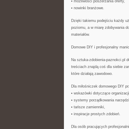
• możliwości poszerzania oferty,
• nowinki branżowe.
Dzięki takiemu podejściu każdy uż
poziomu, a w miarę zdobywania do
materiałów.
Domowe DIY i profesjonalny mani
Na sztuka-zdobienia-paznokci.pl d
treściach znajdą coś dla siebie z
które działają zawodowo.
Dla miłośniczek domowego DIY pr
• wskazówki dotyczące organizacj
• systemy porządkowania narzędzi
• tańsze zamienniki,
• inspiracje prostych zdobień.
Dla osób pracujących profesjonalni