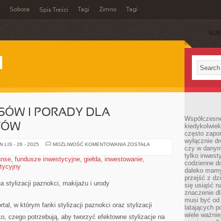
Sobota
Tagi
Zimno
Tagi
Spis Treści
SUB
I
SÓW I PORADY DLA
Współczesne 
TÓW
kiedykolwiek
często zapom
wyłącznie dr
STYLIZACJA
LIS - 26 - 2025
MOŻLIWOŚĆ KOMENTOWANIA
ZOSTAŁA
czy w danym 
WŁOSÓW
I
tylko inwest
anse
,
fundusze inwestycyjne
,
giełda
,
inwestowanie
,
PORADY
codzienne d
stycyjny
DLA
daleko mamy
PROFESJONALISTÓW
przejść z dz
 stylizacji paznokci, makijażu i urody
się usiąść n
znaczenie dl
musi być od 
tal, w którym fanki stylizacji paznokci oraz stylizacji
latających 
wiele ważnie
o, czego potrzebują, aby tworzyć efektowne stylizacje na