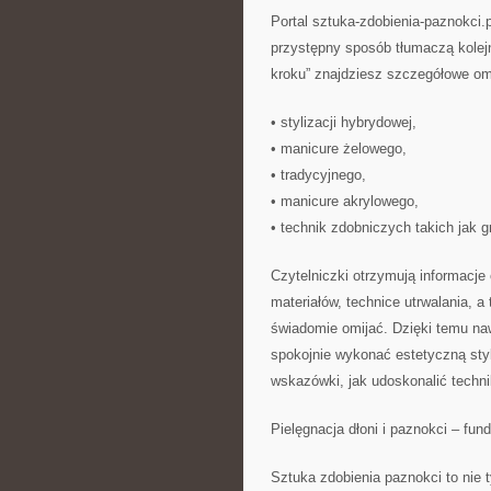
Portal sztuka-zdobienia-paznokci.
przystępny sposób tłumaczą kolejn
kroku” znajdziesz szczegółowe om
• stylizacji hybrydowej,
• manicure żelowego,
• tradycyjnego,
• manicure akrylowego,
• technik zdobniczych takich jak g
Czytelniczki otrzymują informacje
materiałów, technice utrwalania, 
świadomie omijać. Dzięki temu n
spokojnie wykonać estetyczną styl
wskazówki, jak udoskonalić techni
Pielęgnacja dłoni i paznokci – fund
Sztuka zdobienia paznokci to nie 