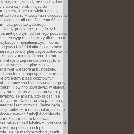
 Krawężniki, schody bez podjazdów,
e słupki czy brak miejsc do
 bariery, które dla wielu ludzi są
utrudnieniem. Prawdziwie nowoczesna
ie wyklucza nikogo. Dostępność nie
em, lecz podstawą dobrego
a. Kiedy projektanci, urzędnicy i
 pamiętają o tym od samego początku,
iejsca wygodne dla wszystkich, a nie
jszybszych i najsilniejszych. Coraz
 odgrywa także lokalna społeczność.
piej narysowany plan zagospodarowania
 rozmowy z mieszkańcami. To oni
e brakuje przejścia dla pieszych, w
cu przydałby się plac zabaw i
ny skwer wieczorami pustoszeje.
adzone konsultacje społeczne mogą
ele projektów przed kosztownymi
sto nie powinno być narzucane z góry
produkt. Powinno powstawać w dialogu
órzy na co dzień z niego korzystają.
uważyć, że miasta przyszłości nie
dentyczne. Każde ma swoją historię,
charakter i tempo życia. Jedne będą
odę i bulwary, inne na zieleń, jeszcze
udowę dawnych funkcji śródmieścia.
o można zrobić, to kopiować
bez refleksji nad lokalnymi potrzebami.
ozwój nie polega na ślepym
twie, ale na mądrym wykorzystaniu