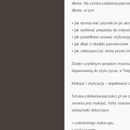
dłonie. Na sztuka-zdobienia-pazno
dłonie, w tym:
• jak wzmacniać paznokcie po akry
• jak wybierać preparaty do indywi
• jak prawidłowo usuwać stylizację
• jak dbać o obrąbki paznokciowe,
• jak zabezpieczać skórę przed ch
Dzięki czytelnym poradom możesz 
dopasowaną do stylu życia, a Twoje
Makijaż i stylizacja – dopełnienie c
Sztuka-zdobienia-paznokci.pl nie
serwisu jest makijaż, który stanowi
wskazówki dotyczące:
• codziennego make-upu,
• wyjściowego,