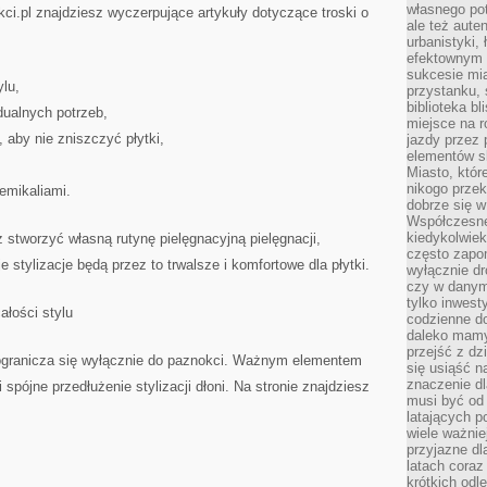
własnego po
kci.pl znajdziesz wyczerpujące artykuły dotyczące troski o
ale też aute
urbanistyki,
efektownym 
sukcesie mia
lu,
przystanku, 
biblioteka b
dualnych potrzeb,
miejsce na r
, aby nie zniszczyć płytki,
jazdy przez p
elementów sk
Miasto, któr
nikogo prze
emikaliami.
dobrze się w
Współczesne 
kiedykolwiek
stworzyć własną rutynę pielęgnacyjną pielęgnacji,
często zapom
 stylizacje będą przez to trwalsze i komfortowe dla płytki.
wyłącznie dr
czy w danym 
tylko inwest
ałości stylu
codzienne d
daleko mamy
przejść z dz
 ogranicza się wyłącznie do paznokci. Ważnym elementem
się usiąść n
znaczenie dl
 spójne przedłużenie stylizacji dłoni. Na stronie znajdziesz
musi być od 
latających 
wiele ważnie
przyjazne dl
latach coraz
krótkich odl