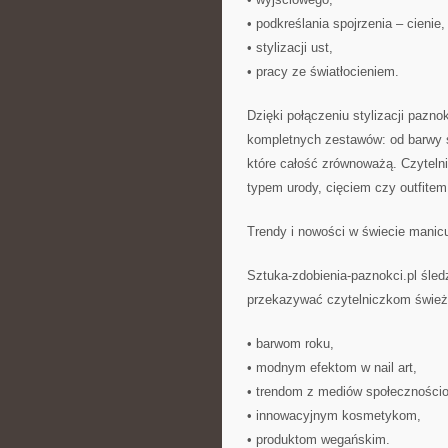
• podkreślania spojrzenia – cienie,
• stylizacji ust,
• pracy ze światłocieniem.
Dzięki połączeniu stylizacji pazno
kompletnych zestawów: od barwy st
które całość zrównoważą. Czytelni
typem urody, cięciem czy outfitem
Trendy i nowości w świecie manic
Sztuka-zdobienia-paznokci.pl śled
przekazywać czytelniczkom świeże 
• barwom roku,
• modnym efektom w nail art,
• trendom z mediów społeczności
• innowacyjnym kosmetykom,
• produktom wegańskim.