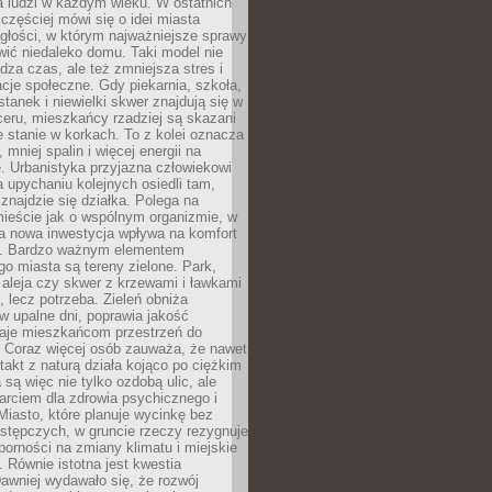
a ludzi w każdym wieku. W ostatnich
 częściej mówi się o idei miasta
egłości, w którym najważniejsze sprawy
ić niedaleko domu. Taki model nie
dza czas, ale też zmniejsza stres i
acje społeczne. Gdy piekarnia, szkoła,
stanek i niewielki skwer znajdują się w
eru, mieszkańcy rzadziej są skazani
 stanie w korkach. To z kolei oznacza
 mniej spalin i więcej energii na
. Urbanistyka przyjazna człowiekowi
a upychaniu kolejnych osiedli tam,
 znajdzie się działka. Polega na
mieście jak o wspólnym organizmie, w
a nowa inwestycja wpływa na komfort
zi. Bardzo ważnym elementem
 miasta są tereny zielone. Park,
aleja czy skwer z krzewami i ławkami
s, lecz potrzeba. Zieleń obniża
w upalne dni, poprawia jakość
daje mieszkańcom przestrzeń do
 Coraz więcej osób zauważa, że nawet
ntakt z naturą działa kojąco po ciężkim
 są więc nie tylko ozdobą ulic, ale
arciem dla zdrowia psychicznego i
Miasto, które planuje wycinkę bez
stępczych, w gruncie rzeczy rezygnuje
porności na zmiany klimatu i miejskie
. Równie istotna jest kwestia
Dawniej wydawało się, że rozwój