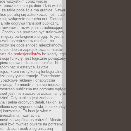
ede wszystkim coraz więcej
i coraz szersze jezdnie. Dziś widać
, że takie podejście ma granice. Nawet
ice potrafią się zakorkować, jeśli całe
a się wyłącznie na ruchu aut. Dlatego
ą rolę odgrywa transport publiczny,
ra rowerowa i rozwiązania zachęcające
 Chodnik nie powinien być traktowany
 między parkingiem a drogą. To jedna
szych przestrzeni w mieście, bo
 toczy się codzienność mieszkańców.
nsie dobrze zaprojektowane miasto
rwis dla profesjonalistów
bo każdy jego
woją funkcję, jest logicznie powiązany
spiera sprawne działanie całości. Nie
apominać o estetyce. Ludzie
iejsc, które nie tylko są funkcjonalne,
udzą pozytywne emocje. Zaniedbane
rzypadkowe reklamy i chaotyczna
rawiają, że miasto staje się męczące
Przestrzeń publiczna ma ogromny wpływ
nawet jeśli nie zawsze uświadamiamy to
dzień. Gdy okolica jest zadbana,
a i pełna drobnych detali, takich jak
etlenie czy wygodne ławki, mieszkańcy
ej korzystają. To buduje więź z
mieszkania i wzmacnia
ność za wspólną przestrzeń. Miasto
musi być również otwarte na potrzeby
ch, dzieci i osób z ograniczoną