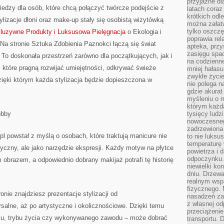
przyjazne dl
wiedzy dla osób, które chcą połączyć twórcze podejście z
latach coraz
krótkich odl
ylizacje dłoni oraz make-up stały się osobistą wizytówką
można załatw
tylko oszczę
luzywne Produkty i Luksusowa Pielęgnacja
o Ekologia i
poprawia rel
 stronie Sztuka Zdobienia Paznokci łączą się świat
apteka, przy
zasięgu spac
To doskonała przestrzeń zarówno dla początkujących, jak i
na codzienne
k, które pragną rozwijać umiejętności, odkrywać świeże
mniej hałasu,
zwykłe życie
dzięki którym każda stylizacja będzie dopieszczona w
nie polega n
gdzie akurat
myśleniu o 
którym każd
obby
tysięcy lud
nowoczesnego
zadrzewiona 
pl powstał z myślą o osobach, które traktują manicure nie
to nie luksu
temperaturę 
yczny, ale jako narzędzie ekspresji. Każdy motyw na płytce
powietrza i 
odpoczynku.
brazem, a odpowiednio dobrany makijaż potrafi tę historię
niewielki ko
dniu. Drzewa
realnym wsp
fizycznego. 
nie znajdziesz prezentacje stylizacji od
nasadzeń za
z własnej od
salne, aż po artystyczne i okolicznościowe. Dzięki temu
przeciążenie
eku, trybu życia czy wykonywanego zawodu – może dobrać
transportu. 