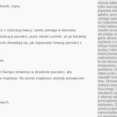
można załatw
 kreski, rzęsy,
tylko oszczę
poprawia rel
apteka, przy
zasięgu spac
na codzienne
mniej hałasu,
kci z stylizacją twarzy, serwis pomaga w tworzeniu
zwykłe życie
nie polega n
ylizacji paznokci, przez odcień szminki, aż po biżuterię,
gdzie akurat
myśleniu o 
czki dowiadują się, jak dopasować tonację paznokci z
którym każd
.
tysięcy lud
nowoczesnego
zadrzewiona 
ure
to nie luksu
temperaturę 
powietrza i 
zi bieżące tendencje w dziedzinie paznokci, aby
odpoczynku.
niewielki ko
inspiracje. Na stronie znajdziesz artykuły poświęcone:
dniu. Drzewa
realnym wsp
fizycznego. 
nasadzeń za
z własnej od
przeciążenie
owych,
transportu. 
oznacza prz
samochodów 
już wyraźnie