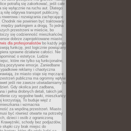
ice potrafią się zakorkować, jeśli całe
a się wyłącznie na ruchu aut. Dlatego
ą rolę odgrywa transport publiczny,
ra rowerowa i rozwiązania zachęcające
 Chodnik nie powinien być traktowany
 między parkingiem a drogą. To jedna
szych przestrzeni w mieście, bo
 toczy się codzienność mieszkańców.
nsie dobrze zaprojektowane miasto
rwis dla profesjonalistów
bo każdy jego
woją funkcję, jest logicznie powiązany
spiera sprawne działanie całości. Nie
apominać o estetyce. Ludzie
iejsc, które nie tylko są funkcjonalne,
udzą pozytywne emocje. Zaniedbane
rzypadkowe reklamy i chaotyczna
rawiają, że miasto staje się męczące
Przestrzeń publiczna ma ogromny wpływ
nawet jeśli nie zawsze uświadamiamy to
dzień. Gdy okolica jest zadbana,
a i pełna drobnych detali, takich jak
etlenie czy wygodne ławki, mieszkańcy
ej korzystają. To buduje więź z
mieszkania i wzmacnia
ność za wspólną przestrzeń. Miasto
musi być również otwarte na potrzeby
ch, dzieci i osób z ograniczoną
 Krawężniki, schody bez podjazdów,
e słupki czy brak miejsc do
 bariery, które dla wielu ludzi są