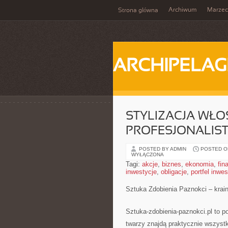
Archiwum
Marzec
Strona główna
ARCHIPELAG
STYLIZACJA WŁO
PROFESJONALIS
POSTED BY ADMIN
POSTED ON 
WYŁĄCZONA
Tagi:
akcje
,
biznes
,
ekonomia
,
fin
inwestycje
,
obligacje
,
portfel inwe
Sztuka Zdobienia Paznokci – kraina
Sztuka-zdobienia-paznokci.pl to por
twarzy znajdą praktycznie wszystk