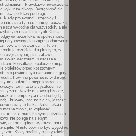
utrudnieniem. Prawdziwie nowoczesna
ie wyklucza nikogo. Dostępność nie
em, lecz podstawą dobrego
a. Kiedy projektanci, urzędnicy i
 pamiętają o tym od samego początku,
iejsca wygodne dla wszystkich, a nie
jszybszych i najsilniejszych. Coraz
 odgrywa także lokalna społeczność.
piej narysowany plan zagospodarowania
 rozmowy z mieszkańcami. To oni
e brakuje przejścia dla pieszych, w
cu przydałby się plac zabaw i
ny skwer wieczorami pustoszeje.
adzone konsultacje społeczne mogą
ele projektów przed kosztownymi
sto nie powinno być narzucane z góry
produkt. Powinno powstawać w dialogu
órzy na co dzień z niego korzystają.
uważyć, że miasta przyszłości nie
dentyczne. Każde ma swoją historię,
charakter i tempo życia. Jedne będą
odę i bulwary, inne na zieleń, jeszcze
udowę dawnych funkcji śródmieścia.
o można zrobić, to kopiować
bez refleksji nad lokalnymi potrzebami.
ozwój nie polega na ślepym
twie, ale na mądrym wykorzystaniu
tencjału. Miasto powinno być wygodne,
ntyczne. Kiedy myślimy o przyszłości