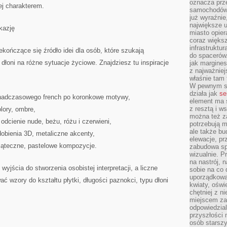
oznacza prz
ej charakterem.
samochodów 
już wyraźnie
największe ul
kazję
miasto opier
coraz większ
infrastruktu
ekończące się źródło idei dla osób, które szukają
do spacerów.
dłoni na różne sytuacje życiowe. Znajdziesz tu inspiracje
jak margines
z najważniej
właśnie tam
W pewnym se
działa jak
se
onadczasowego french po koronkowe motywy,
element ma s
z resztą i w
olory, ombre,
można też z
odcienie nude, beżu, różu i czerwieni,
potrzebują m
ale także b
dobienia 3D, metaliczne akcenty,
elewacje, p
iąteczne, pastelowe kompozycje.
zabudowa sp
wizualnie. 
na nastrój, 
jścia do stworzenia osobistej interpretacji, a liczne
sobie na co 
uporządkowan
wzory do kształtu płytki, długości paznokci, typu dłoni
kwiaty, oświ
chętniej z ni
miejscem za
odpowiedzial
przyszłości 
osób starszy