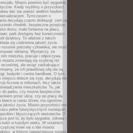
tencjału. Miasto powinno być wygodne,
ntyczne. Kiedy myślimy o przyszłości
 łatwo dać się uwieść wielkim hasłom i
wizualizacjom. Tymczasem o
sta decydują często drobiazgi: cień na
szeroki chodnik, bezpieczne przejście,
lisko domu, mała fontanna na placu,
ower, park dostępny bez konieczności
ół dzielnicy. To właśnie z takich
łada się codzienna jakość życia.
e rozumie potrzeby człowieka, nie musi
konywać reklamą. Wystarczy, że
 nim mieszka, pracuje i odpoczywa.
miasta zmieniają się szybciej niż
 wcześniej, ale wciąż zaskakująco
inamy, że ich prawdziwą siłą nie są
ogi, budynki i centra handlowe. O tym,
miejscu dobrze się żyje, decydują nie
ycje liczone w milionach, lecz także
oświadczenia mieszkańców. To, jak
 do parku, czy można bezpiecznie
ieckiem przez ulicę, czy po pracy da
a ławce w cieniu drzew, ma ogromne
a jakości życia. Miasto przyszłości nie
razu pełne futurystycznych rozwiązań,
pojazdów i błyszczących wieżowców. O
jsze jest to, by było wygodne, zdrowe i
a ludzi w każdym wieku. W ostatnich
 częściej mówi się o idei miasta
egłości, w którym najważniejsze sprawy