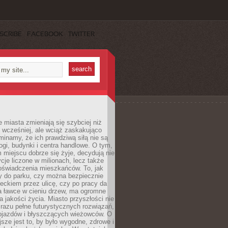
SCRIBE
FACEBOOK
TWITTER
miasta zmieniają się szybciej niż
 wcześniej, ale wciąż zaskakująco
inamy, że ich prawdziwą siłą nie są
ogi, budynki i centra handlowe. O tym,
miejscu dobrze się żyje, decydują nie
ycje liczone w milionach, lecz także
oświadczenia mieszkańców. To, jak
 do parku, czy można bezpiecznie
ieckiem przez ulicę, czy po pracy da
a ławce w cieniu drzew, ma ogromne
a jakości życia. Miasto przyszłości nie
razu pełne futurystycznych rozwiązań,
pojazdów i błyszczących wieżowców. O
jsze jest to, by było wygodne, zdrowe i