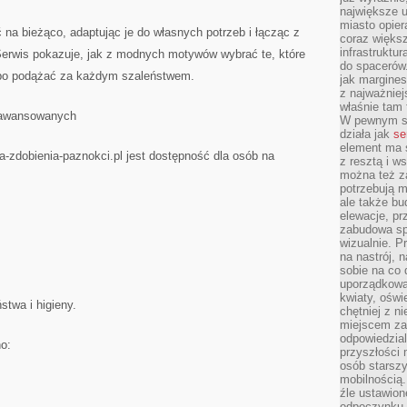
największe ul
miasto opier
 na bieżąco, adaptując je do własnych potrzeb i łącząc z
coraz większ
infrastruktu
erwis pokazuje, jak z modnych motywów wybrać te, które
do spacerów.
lepo podążać za każdym szaleństwem.
jak margines
z najważniej
właśnie tam
zaawansowanych
W pewnym se
działa jak
se
element ma s
-zdobienia-paznokci.pl jest dostępność dla osób na
z resztą i w
można też z
potrzebują m
ale także b
elewacje, p
:
zabudowa sp
wizualnie. 
na nastrój, 
sobie na co 
uporządkowan
kwiaty, oświ
stwa i higieny.
chętniej z ni
miejscem za
odpowiedzial
o:
przyszłości 
osób starszy
mobilnością.
źle ustawion
odpoczynku to