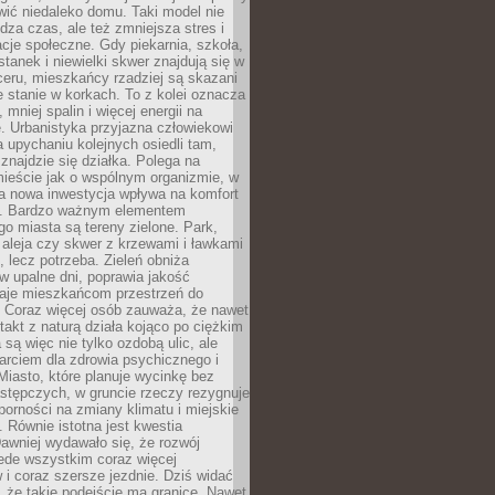
ić niedaleko domu. Taki model nie
dza czas, ale też zmniejsza stres i
acje społeczne. Gdy piekarnia, szkoła,
stanek i niewielki skwer znajdują się w
eru, mieszkańcy rzadziej są skazani
 stanie w korkach. To z kolei oznacza
 mniej spalin i więcej energii na
. Urbanistyka przyjazna człowiekowi
a upychaniu kolejnych osiedli tam,
 znajdzie się działka. Polega na
mieście jak o wspólnym organizmie, w
a nowa inwestycja wpływa na komfort
zi. Bardzo ważnym elementem
 miasta są tereny zielone. Park,
aleja czy skwer z krzewami i ławkami
s, lecz potrzeba. Zieleń obniża
w upalne dni, poprawia jakość
daje mieszkańcom przestrzeń do
 Coraz więcej osób zauważa, że nawet
ntakt z naturą działa kojąco po ciężkim
 są więc nie tylko ozdobą ulic, ale
arciem dla zdrowia psychicznego i
Miasto, które planuje wycinkę bez
stępczych, w gruncie rzeczy rezygnuje
porności na zmiany klimatu i miejskie
. Równie istotna jest kwestia
Dawniej wydawało się, że rozwój
ede wszystkim coraz więcej
i coraz szersze jezdnie. Dziś widać
, że takie podejście ma granice. Nawet