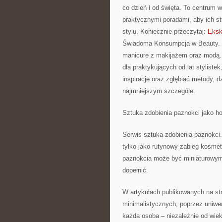
co dzień i od święta. To centrum 
praktycznymi poradami, aby ich st
stylu. Koniecznie przeczytaj:
Eksk
Świadoma Konsumpcja w Beauty. Na
manicure z makijażem oraz modą. 
dla praktykujących od lat styliste
inspiracje oraz zgłębiać metody, 
najmniejszym szczególe.
Sztuka zdobienia paznokci jako h
Serwis sztuka-zdobienia-paznokci.
tylko jako rutynowy zabieg kosmet
paznokcia może być miniaturowym o
dopełnić.
W artykułach publikowanych na stro
minimalistycznych, poprzez uniwer
każda osoba – niezależnie od wi