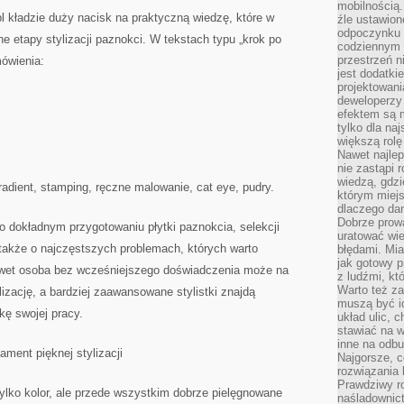
mobilnością.
pl kładzie duży nacisk na praktyczną wiedzę, które w
źle ustawion
odpoczynku to
e etapy stylizacji paznokci. W tekstach typu „krok po
codziennym 
przestrzeń n
ówienia:
jest dodatki
projektowani
deweloperzy
efektem są m
tylko dla na
większą rolę
Nawet najle
nie zastąpi
wiedzą, gdzi
radient, stamping, ręczne malowanie, cat eye, pudry.
którym miejs
dlaczego da
Dobrze prow
 o dokładnym przygotowaniu płytki paznokcia, selekcji
uratować wi
a także o najczęstszych problemach, których warto
błędami. Mia
jak gotowy 
awet osoba bez wcześniejszego doświadczenia może na
z ludźmi, kt
Warto też za
izację, a bardziej zaawansowane stylistki znajdą
muszą być i
kę swojej pracy.
układ ulic, 
stawiać na w
inne na odb
ament pięknej stylizacji
Najgorsze, c
rozwiązania 
Prawdziwy r
tylko kolor, ale przede wszystkim dobrze pielęgnowane
naśladownic