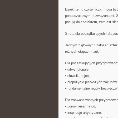
Dzięki temu czytelniczki mogą być
ponadczasowymi rozwiązaniami. S
pasują do charakteru, zamiast ś
Strefa dla początkujących i dla 
Jednym z głównych założeń sztuka
różnych etapach nauki.
Dla początkujących przygotowano
• łatwe tutoriale,
• słowniki pojęć,
• propozycje pierwszych zakupów,
• fundamentalne reguły bezpieczeń
Dla zaawansowanych przygotowan
• porównania metod,
• inspiracje artystyczne,