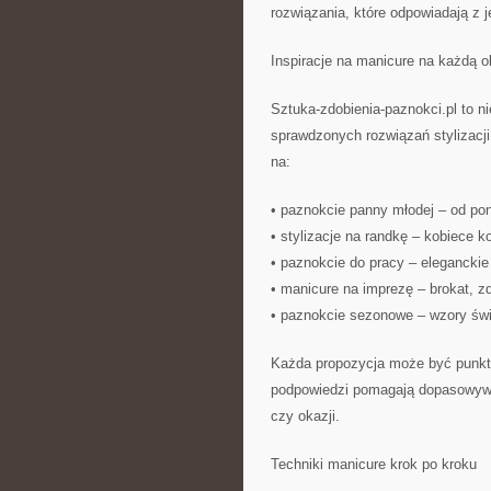
rozwiązania, które odpowiadają z j
Inspiracje na manicure na każdą o
Sztuka-zdobienia-paznokci.pl to ni
sprawdzonych rozwiązań stylizacji 
na:
• paznokcie panny młodej – od p
• stylizacje na randkę – kobiece k
• paznokcie do pracy – eleganckie 
• manicure na imprezę – brokat, z
• paznokcie sezonowe – wzory św
Każda propozycja może być punkt wy
podpowiedzi pomagają dopasowywać 
czy okazji.
Techniki manicure krok po kroku