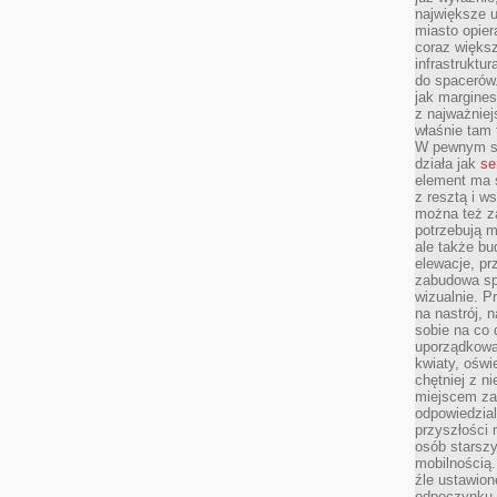
największe ul
miasto opier
coraz większ
infrastruktu
do spacerów.
jak margines
z najważniej
właśnie tam
W pewnym se
działa jak
se
element ma s
z resztą i w
można też z
potrzebują m
ale także b
elewacje, p
zabudowa sp
wizualnie. 
na nastrój, 
sobie na co 
uporządkowan
kwiaty, oświ
chętniej z ni
miejscem za
odpowiedzial
przyszłości 
osób starszy
mobilnością.
źle ustawion
odpoczynku to