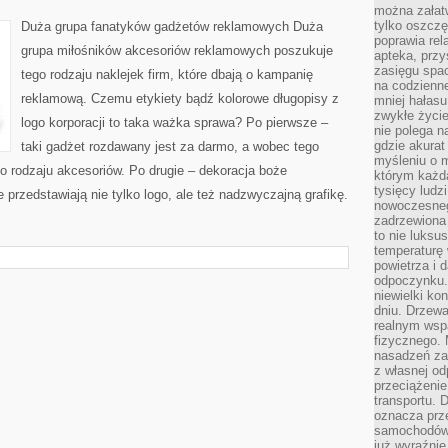
można załatw
tylko oszczę
Duża grupa fanatyków gadżetów reklamowych Duża
poprawia rel
grupa miłośników akcesoriów reklamowych poszukuje
apteka, przy
zasięgu spac
tego rodzaju naklejek firm, które dbają o kampanię
na codzienne
reklamową. Czemu etykiety bądź kolorowe długopisy z
mniej hałasu,
zwykłe życie
logo korporacji to taka ważka sprawa? Po pierwsze –
nie polega n
gdzie akurat
taki gadżet rozdawany jest za darmo, a wobec tego
myśleniu o 
o rodzaju akcesoriów. Po drugie – dekoracja boże
którym każd
tysięcy lud
e przedstawiają nie tylko logo, ale też nadzwyczajną grafikę.
nowoczesnego
zadrzewiona 
to nie luksu
temperaturę 
powietrza i 
odpoczynku.
niewielki ko
dniu. Drzewa
realnym wsp
fizycznego. 
nasadzeń za
z własnej od
przeciążenie
transportu. 
oznacza prz
samochodów 
już wyraźnie