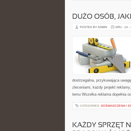
DUŻO OSÓB, JAK
POSTED BY ADMIN
GRU - 14 -
dostrzegalna, przykuwająca uwagę,
zleceniami, każdy projekt reklam
temu Wszelka reklama dopełnia oc
CATEGORIES:
DOŚWIADCZENIA I 
KAŻDY SPRZĘT 