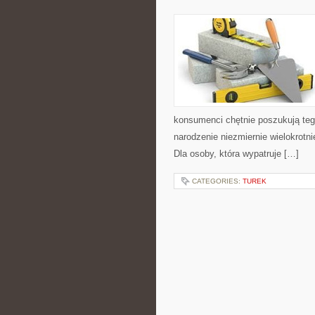
konsumenci chętnie poszukują teg
narodzenie niezmiernie wielokrotni
Dla osoby, która wypatruje […]
CATEGORIES:
TUREK