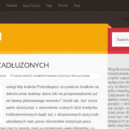
Sobota
Tagi
Zimno
Tagi
Spis Treści
SUB
I
ZADŁUŻONYCH
Współczesne 
kiedykolwiek
POŻYCZKA
 2025
MOŻLIWOŚĆ KOMENTOWANIA
ZOSTAŁA WYŁĄCZONA
często zapom
DLA
wyłącznie dr
ZADŁUŻONYCH
czy w danym 
usługi bhp kraków Potrzebujesz oczywiście środków na
tylko inwest
dokończenie budowy domu lub na przeprowadzenie już
codzienne d
daleko mamy
od dawna planowanego remontu? Jeżeli tak, być może
przejść z dz
warto skorzystać z niezmiernie znanych dziś kredytów
się usiąść n
znaczenie dl
krótkoterminowych bądź też z ekspresowych pożyczek,
musi być od 
latających 
udzielanych nam przez różnorodne instytucje poza
wiele ważnie
mej rzeczy pomóc nam w rozwiązaniu wielu kłopotów, co