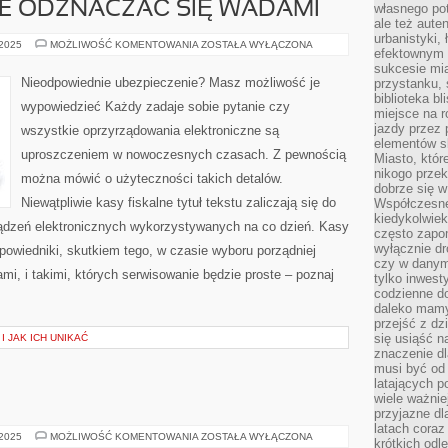
 ODZNACZAĆ SIĘ WADAMI
własnego po
ale też aute
urbanistyki,
KAŻDY
 2025
MOŻLIWOŚĆ KOMENTOWANIA
ZOSTAŁA WYŁĄCZONA
efektownym 
SPRZĘT
NA
sukcesie mia
KTÓRYM
Nieodpowiednie ubezpieczenie? Masz możliwość je
przystanku, 
TRZEBA
biblioteka b
PRACOWAĆ
wypowiedzieć Każdy zadaje sobie pytanie czy
MOŻE
miejsce na r
ODZNACZAĆ
jazdy przez p
wszystkie oprzyrządowania elektroniczne są
SIĘ
elementów sk
WADAMI
uproszczeniem w nowoczesnych czasach. Z pewnością
Miasto, któr
nikogo prze
można mówić o użyteczności takich detalów.
dobrze się w
Niewątpliwie kasy fiskalne tytuł tekstu zaliczają się do
Współczesne 
kiedykolwiek
ądzeń elektronicznych wykorzystywanych na co dzień. Kasy
często zapom
wyłącznie dr
powiedniki, skutkiem tego, w czasie wyboru porządniej
czy w danym 
i, i takimi, których serwisowanie będzie proste – poznaj
tylko inwest
codzienne d
daleko mamy
przejść z dz
się usiąść n
I JAK ICH UNIKAĆ
znaczenie dl
musi być od 
latających 
wiele ważnie
przyjazne dl
latach coraz
KURIERZY
 2025
MOŻLIWOŚĆ KOMENTOWANIA
ZOSTAŁA WYŁĄCZONA
krótkich odl