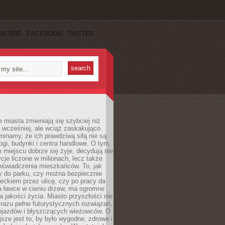
SCRIBE
FACEBOOK
TWITTER
miasta zmieniają się szybciej niż
 wcześniej, ale wciąż zaskakująco
inamy, że ich prawdziwą siłą nie są
ogi, budynki i centra handlowe. O tym,
miejscu dobrze się żyje, decydują nie
ycje liczone w milionach, lecz także
oświadczenia mieszkańców. To, jak
 do parku, czy można bezpiecznie
ieckiem przez ulicę, czy po pracy da
a ławce w cieniu drzew, ma ogromne
a jakości życia. Miasto przyszłości nie
razu pełne futurystycznych rozwiązań,
pojazdów i błyszczących wieżowców. O
jsze jest to, by było wygodne, zdrowe i