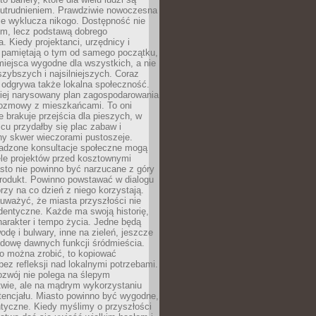
utrudnieniem. Prawdziwie nowoczesna
ie wyklucza nikogo. Dostępność nie
em, lecz podstawą dobrego
a. Kiedy projektanci, urzędnicy i
 pamiętają o tym od samego początku,
iejsca wygodne dla wszystkich, a nie
jszybszych i najsilniejszych. Coraz
 odgrywa także lokalna społeczność.
piej narysowany plan zagospodarowania
 rozmowy z mieszkańcami. To oni
e brakuje przejścia dla pieszych, w
cu przydałby się plac zabaw i
ny skwer wieczorami pustoszeje.
adzone konsultacje społeczne mogą
ele projektów przed kosztownymi
sto nie powinno być narzucane z góry
produkt. Powinno powstawać w dialogu
órzy na co dzień z niego korzystają.
uważyć, że miasta przyszłości nie
dentyczne. Każde ma swoją historię,
charakter i tempo życia. Jedne będą
odę i bulwary, inne na zieleń, jeszcze
udowę dawnych funkcji śródmieścia.
o można zrobić, to kopiować
bez refleksji nad lokalnymi potrzebami.
ozwój nie polega na ślepym
twie, ale na mądrym wykorzystaniu
tencjału. Miasto powinno być wygodne,
ntyczne. Kiedy myślimy o przyszłości