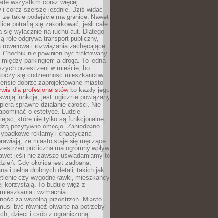
ede wszystkim coraz więcej
i coraz szersze jezdnie. Dziś widać
, że takie podejście ma granice. Nawet
ice potrafią się zakorkować, jeśli całe
a się wyłącznie na ruchu aut. Dlatego
ą rolę odgrywa transport publiczny,
ra rowerowa i rozwiązania zachęcające
 Chodnik nie powinien być traktowany
 między parkingiem a drogą. To jedna
szych przestrzeni w mieście, bo
 toczy się codzienność mieszkańców.
nsie dobrze zaprojektowane miasto
rwis dla profesjonalistów
bo każdy jego
woją funkcję, jest logicznie powiązany
spiera sprawne działanie całości. Nie
apominać o estetyce. Ludzie
iejsc, które nie tylko są funkcjonalne,
udzą pozytywne emocje. Zaniedbane
rzypadkowe reklamy i chaotyczna
rawiają, że miasto staje się męczące
Przestrzeń publiczna ma ogromny wpływ
nawet jeśli nie zawsze uświadamiamy to
dzień. Gdy okolica jest zadbana,
a i pełna drobnych detali, takich jak
etlenie czy wygodne ławki, mieszkańcy
ej korzystają. To buduje więź z
mieszkania i wzmacnia
ność za wspólną przestrzeń. Miasto
musi być również otwarte na potrzeby
ch, dzieci i osób z ograniczoną