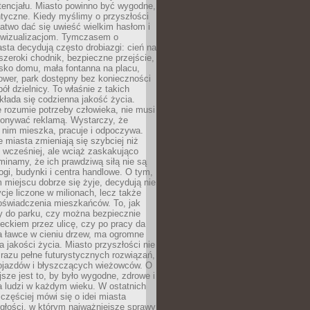
tencjału. Miasto powinno być wygodne,
ntyczne. Kiedy myślimy o przyszłości
 łatwo dać się uwieść wielkim hasłom i
wizualizacjom. Tymczasem o
sta decydują często drobiazgi: cień na
szeroki chodnik, bezpieczne przejście,
lisko domu, mała fontanna na placu,
ower, park dostępny bez konieczności
ół dzielnicy. To właśnie z takich
łada się codzienna jakość życia.
e rozumie potrzeby człowieka, nie musi
konywać reklamą. Wystarczy, że
 nim mieszka, pracuje i odpoczywa.
miasta zmieniają się szybciej niż
 wcześniej, ale wciąż zaskakująco
inamy, że ich prawdziwą siłą nie są
ogi, budynki i centra handlowe. O tym,
miejscu dobrze się żyje, decydują nie
ycje liczone w milionach, lecz także
oświadczenia mieszkańców. To, jak
 do parku, czy można bezpiecznie
ieckiem przez ulicę, czy po pracy da
a ławce w cieniu drzew, ma ogromne
a jakości życia. Miasto przyszłości nie
razu pełne futurystycznych rozwiązań,
pojazdów i błyszczących wieżowców. O
jsze jest to, by było wygodne, zdrowe i
a ludzi w każdym wieku. W ostatnich
 częściej mówi się o idei miasta
egłości, w którym najważniejsze sprawy