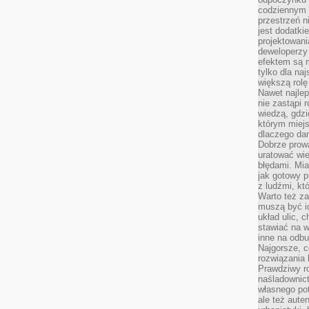
codziennym 
przestrzeń n
jest dodatki
projektowani
deweloperzy
efektem są m
tylko dla na
większą rolę
Nawet najle
nie zastąpi
wiedzą, gdzi
którym miejs
dlaczego da
Dobrze prow
uratować wi
błędami. Mia
jak gotowy 
z ludźmi, kt
Warto też za
muszą być i
układ ulic, 
stawiać na w
inne na odb
Najgorsze, c
rozwiązania 
Prawdziwy r
naśladownic
własnego po
ale też aute