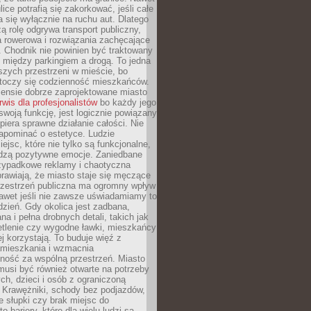
ice potrafią się zakorkować, jeśli całe
a się wyłącznie na ruchu aut. Dlatego
ą rolę odgrywa transport publiczny,
ra rowerowa i rozwiązania zachęcające
 Chodnik nie powinien być traktowany
 między parkingiem a drogą. To jedna
szych przestrzeni w mieście, bo
 toczy się codzienność mieszkańców.
nsie dobrze zaprojektowane miasto
rwis dla profesjonalistów
bo każdy jego
woją funkcję, jest logicznie powiązany
spiera sprawne działanie całości. Nie
apominać o estetyce. Ludzie
iejsc, które nie tylko są funkcjonalne,
udzą pozytywne emocje. Zaniedbane
rzypadkowe reklamy i chaotyczna
rawiają, że miasto staje się męczące
Przestrzeń publiczna ma ogromny wpływ
nawet jeśli nie zawsze uświadamiamy to
dzień. Gdy okolica jest zadbana,
a i pełna drobnych detali, takich jak
etlenie czy wygodne ławki, mieszkańcy
ej korzystają. To buduje więź z
mieszkania i wzmacnia
ność za wspólną przestrzeń. Miasto
musi być również otwarte na potrzeby
ch, dzieci i osób z ograniczoną
 Krawężniki, schody bez podjazdów,
e słupki czy brak miejsc do
 bariery, które dla wielu ludzi są