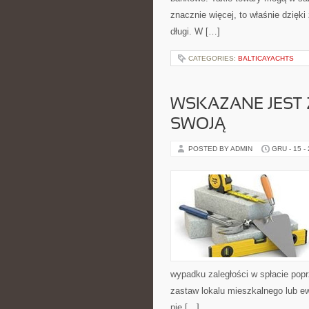
znacznie więcej, to właśnie dzięk
długi. W […]
CATEGORIES:
BALTICAYACHTS
WSKAZANE JEST 
SWOJĄ
POSTED BY ADMIN
GRU - 15 -
wypadku zaległości w spłacie pop
zastaw lokalu mieszkalnego lub ew
nie […]