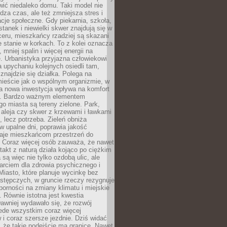
ić niedaleko domu. Taki model nie
dza czas, ale też zmniejsza stres i
acje społeczne. Gdy piekarnia, szkoła,
stanek i niewielki skwer znajdują się w
eru, mieszkańcy rzadziej są skazani
 stanie w korkach. To z kolei oznacza
 mniej spalin i więcej energii na
. Urbanistyka przyjazna człowiekowi
a upychaniu kolejnych osiedli tam,
 znajdzie się działka. Polega na
mieście jak o wspólnym organizmie, w
a nowa inwestycja wpływa na komfort
zi. Bardzo ważnym elementem
 miasta są tereny zielone. Park,
aleja czy skwer z krzewami i ławkami
s, lecz potrzeba. Zieleń obniża
w upalne dni, poprawia jakość
daje mieszkańcom przestrzeń do
 Coraz więcej osób zauważa, że nawet
ntakt z naturą działa kojąco po ciężkim
 są więc nie tylko ozdobą ulic, ale
arciem dla zdrowia psychicznego i
Miasto, które planuje wycinkę bez
stępczych, w gruncie rzeczy rezygnuje
porności na zmiany klimatu i miejskie
. Równie istotna jest kwestia
Dawniej wydawało się, że rozwój
ede wszystkim coraz więcej
i coraz szersze jezdnie. Dziś widać
, że takie podejście ma granice. Nawet