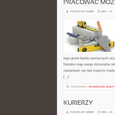
PRACOWAĆ MOŻE
POSTED BY ADMIN
GRU - 14 -
tego grona bardzo pomocnych urz
fiskalne maja swoje różnorodne od
zastanowić się nad znanymi markam
[…]
CATEGORIES:
NAJWIĘKSZE BŁĘDY 
KURIERZY
POSTED BY ADMIN
GRU - 13 -