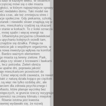
a ludzi w każdym wieku. W ostatnich
 częściej mówi się o idei miasta
egłości, w którym najważniejsze sprawy
ić niedaleko domu. Taki model nie
dza czas, ale też zmniejsza stres i
acje społeczne. Gdy piekarnia, szkoła,
stanek i niewielki skwer znajdują się w
eru, mieszkańcy rzadziej są skazani
 stanie w korkach. To z kolei oznacza
 mniej spalin i więcej energii na
. Urbanistyka przyjazna człowiekowi
a upychaniu kolejnych osiedli tam,
 znajdzie się działka. Polega na
mieście jak o wspólnym organizmie, w
a nowa inwestycja wpływa na komfort
zi. Bardzo ważnym elementem
 miasta są tereny zielone. Park,
aleja czy skwer z krzewami i ławkami
s, lecz potrzeba. Zieleń obniża
w upalne dni, poprawia jakość
daje mieszkańcom przestrzeń do
 Coraz więcej osób zauważa, że nawet
ntakt z naturą działa kojąco po ciężkim
 są więc nie tylko ozdobą ulic, ale
arciem dla zdrowia psychicznego i
Miasto, które planuje wycinkę bez
stępczych, w gruncie rzeczy rezygnuje
porności na zmiany klimatu i miejskie
. Równie istotna jest kwestia
Dawniej wydawało się, że rozwój