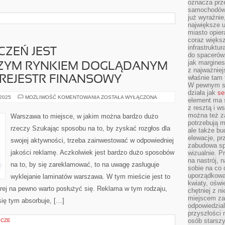
oznacza prz
samochodów 
już wyraźnie
największe ul
miasto opier
coraz większ
infrastruktu
CZEŃ JEST
do spacerów.
jak margines
ZYM RYNKIEM DOGLĄDANYM
z najważniej
właśnie tam
REJESTR FINANSOWY
W pewnym se
działa jak
se
RYNEK
 2025
MOŻLIWOŚĆ KOMENTOWANIA
ZOSTAŁA WYŁĄCZONA
element ma s
ZABEZPIECZEŃ
z resztą i w
JEST
NAJOGROMNIEJSZYM
można też z
Warszawa to miejsce, w jakim można bardzo dużo
RYNKIEM
potrzebują m
DOGLĄDANYM
rzeczy Szukając sposobu na to, by zyskać rozgłos dla
ale także b
PRZEZ
KRAJOWY
elewacje, p
swojej aktywności, trzeba zainwestować w odpowiedniej
REJESTR
zabudowa sp
FINANSOWY
jakości reklamę. Aczkolwiek jest bardzo dużo sposobów
wizualnie. 
na nastrój, 
na to, by się zareklamować, to na uwagę zasługuje
sobie na co 
uporządkowan
wyklejanie laminatów warszawa. W tym mieście jest to
kwiaty, oświ
tórej na pewno warto posłużyć się. Reklama w tym rodzaju,
chętniej z ni
miejscem za
się tym absorbuje, […]
odpowiedzial
przyszłości 
osób starszy
ICZE