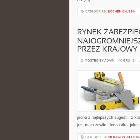
CATEGORIES:
BOCHEN-CHLEBA
RYNEK ZABEZPIE
NAJOGROMNIEJS
PRZEZ KRAJOWY 
POSTED BY ADMIN
GRU - 14 -
jedna z najlepszych sugestii, z k
jest mało zawiła. Jednostka, jaka 
CATEGORIES:
CIEKAWOSTKI LOTN