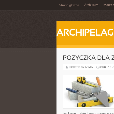
Archiwum
Marzec
Strona główna
ARCHIPELAG
POŻYCZKA DLA 
POSTED BY ADMIN
GRU - 16 -
bankowe. Takie towary mogą w sa