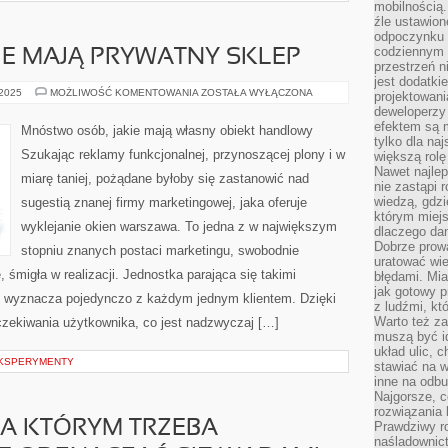
mobilnością.
źle ustawion
odpoczynku to
codziennym 
IE MAJĄ PRYWATNY SKLEP
przestrzeń n
jest dodatki
DUŻO
 2025
MOŻLIWOŚĆ KOMENTOWANIA
ZOSTAŁA WYŁĄCZONA
projektowani
OSÓB,
deweloperzy
JAKIE
MAJĄ
efektem są m
Mnóstwo osób, jakie mają własny obiekt handlowy
PRYWATNY
tylko dla na
SKLEP
Szukając reklamy funkcjonalnej, przynoszącej plony i w
większą rolę
Nawet najle
miarę taniej, pożądane byłoby się zastanowić nad
nie zastąpi
wiedzą, gdzi
sugestią znanej firmy marketingowej, jaka oferuje
którym miejs
wyklejanie okien warszawa. To jedna z w największym
dlaczego da
Dobrze prow
stopniu znanych postaci marketingu, swobodnie
uratować wi
 śmigła w realizacji. Jednostka parająca się takimi
błędami. Mia
jak gotowy 
y, wyznacza pojedynczo z każdym jednym klientem. Dzięki
z ludźmi, kt
Warto też za
zekiwania użytkownika, co jest nadzwyczaj […]
muszą być i
układ ulic, 
EKSPERYMENTY
stawiać na w
inne na odb
Najgorsze, c
rozwiązania 
NA KTÓRYM TRZEBA
Prawdziwy r
naśladownic