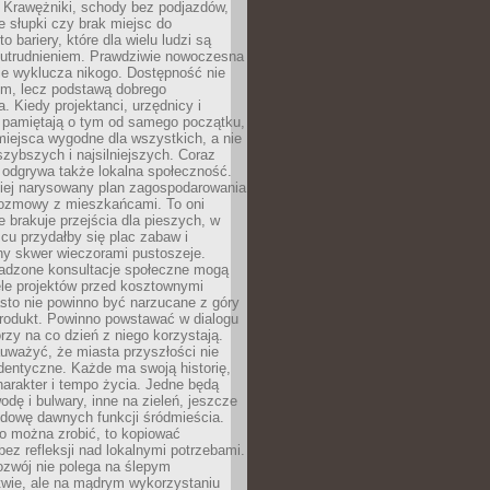
 Krawężniki, schody bez podjazdów,
e słupki czy brak miejsc do
 bariery, które dla wielu ludzi są
utrudnieniem. Prawdziwie nowoczesna
ie wyklucza nikogo. Dostępność nie
em, lecz podstawą dobrego
a. Kiedy projektanci, urzędnicy i
 pamiętają o tym od samego początku,
iejsca wygodne dla wszystkich, a nie
jszybszych i najsilniejszych. Coraz
 odgrywa także lokalna społeczność.
piej narysowany plan zagospodarowania
 rozmowy z mieszkańcami. To oni
e brakuje przejścia dla pieszych, w
cu przydałby się plac zabaw i
ny skwer wieczorami pustoszeje.
adzone konsultacje społeczne mogą
ele projektów przed kosztownymi
sto nie powinno być narzucane z góry
produkt. Powinno powstawać w dialogu
órzy na co dzień z niego korzystają.
uważyć, że miasta przyszłości nie
dentyczne. Każde ma swoją historię,
charakter i tempo życia. Jedne będą
odę i bulwary, inne na zieleń, jeszcze
udowę dawnych funkcji śródmieścia.
o można zrobić, to kopiować
bez refleksji nad lokalnymi potrzebami.
ozwój nie polega na ślepym
twie, ale na mądrym wykorzystaniu