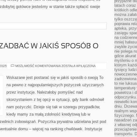
przyjazne dl
latach coraz
i zdobytej gotówce jesteśmy w stanie także spłacić swoje
krótkich odl
można załatw
tylko oszczę
poprawia rel
apteka, przy
zasięgu spac
na codzienne
mniej hałasu,
ZADBAĆ W JAKIŚ SPOSÓB O
zwykłe życie
nie polega n
gdzie akurat
myśleniu o 
którym każd
WSKAZANE
 2025
MOŻLIWOŚĆ KOMENTOWANIA
ZOSTAŁA WYŁĄCZONA
JEST
tysięcy lud
ZADBAĆ
nowoczesnego
W
Wskazane jest postarać się w jakiś sposób o swoją To
zadrzewiona 
JAKIŚ
SPOSÓB
to nie luksu
na pewno z najpopularniejszych pożyczek użyczanych
O
temperaturę 
SWOJĄ
przez instytucje. Należałoby pomyśleć nad
powietrza i 
odpoczynku.
skorzystaniem z tej opcji w sytuacji, gdy bank odmówił
niewielki ko
dniu. Drzewa
nam pożyczki. Dzieje się tak w szeregu przypadków,
realnym wsp
kiedy mamy za małą zdolność kredytową lub w
fizycznego. 
nasadzeń za
rzednich zobowiązań. Pożyczka prywatna udzielana jest pod
z własnej od
entualnie domu – więcej na ranking chwilówek. Instytucje
przeciążenie
transportu. 