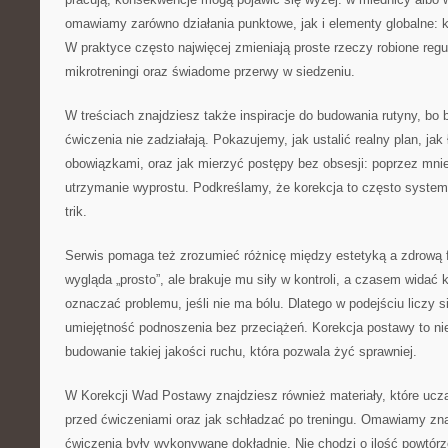
omawiamy zarówno działania punktowe, jak i elementy globalne: ko
W praktyce często najwięcej zmieniają proste rzeczy robione reg
mikrotreningi oraz świadome przerwy w siedzeniu.
W treściach znajdziesz także inspiracje do budowania rutyny, bo 
ćwiczenia nie zadziałają. Pokazujemy, jak ustalić realny plan, jak
obowiązkami, oraz jak mierzyć postępy bez obsesji: poprzez mnie
utrzymanie wyprostu. Podkreślamy, że korekcja to często system
trik.
Serwis pomaga też zrozumieć różnicę między estetyką a zdrową 
wygląda „prosto”, ale brakuje mu siły w kontroli, a czasem widać 
oznaczać problemu, jeśli nie ma bólu. Dlatego w podejściu liczy si
umiejętność podnoszenia bez przeciążeń. Korekcja postawy to nie 
budowanie takiej jakości ruchu, która pozwala żyć sprawniej.
W Korekcji Wad Postawy znajdziesz również materiały, które uczą
przed ćwiczeniami oraz jak schładzać po treningu. Omawiamy zn
ćwiczenia były wykonywane dokładnie. Nie chodzi o ilość powtórze