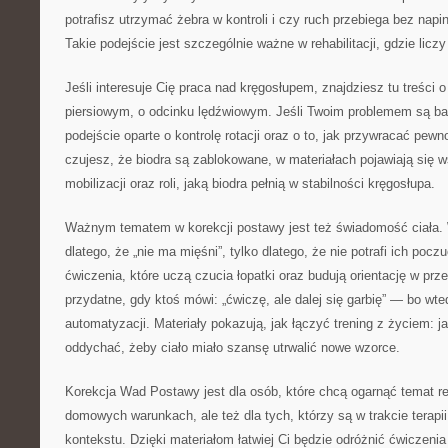
potrafisz utrzymać żebra w kontroli i czy ruch przebiega bez napin
Takie podejście jest szczególnie ważne w rehabilitacji, gdzie liczy
Jeśli interesuje Cię praca nad kręgosłupem, znajdziesz tu treści 
piersiowym, o odcinku lędźwiowym. Jeśli Twoim problemem są bar
podejście oparte o kontrolę rotacji oraz o to, jak przywracać pewn
czujesz, że biodra są zablokowane, w materiałach pojawiają się
mobilizacji oraz roli, jaką biodra pełnią w stabilności kręgosłupa.
Ważnym tematem w korekcji postawy jest też świadomość ciała. 
dlatego, że „nie ma mięśni”, tylko dlatego, że nie potrafi ich pocz
ćwiczenia, które uczą czucia łopatki oraz budują orientację w prz
przydatne, gdy ktoś mówi: „ćwiczę, ale dalej się garbię” — bo wte
automatyzacji. Materiały pokazują, jak łączyć trening z życiem: ja
oddychać, żeby ciało miało szansę utrwalić nowe wzorce.
Korekcja Wad Postawy jest dla osób, które chcą ogarnąć temat rehab
domowych warunkach, ale też dla tych, którzy są w trakcie terapii
kontekstu. Dzięki materiałom łatwiej Ci będzie odróżnić ćwiczenia