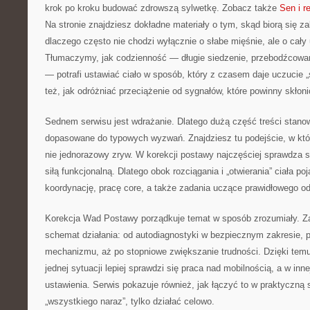
krok po kroku budować zdrowszą sylwetkę. Zobacz także
Sen i r
Na stronie znajdziesz dokładne materiały o tym, skąd biorą się za
dlaczego często nie chodzi wyłącznie o słabe mięśnie, ale o cał
Tłumaczymy, jak codzienność — długie siedzenie, przebodźcowani
— potrafi ustawiać ciało w sposób, który z czasem daje uczucie
też, jak odróżniać przeciążenie od sygnałów, które powinny skłoni
Sednem serwisu jest wdrażanie. Dlatego dużą część treści stanow
dopasowane do typowych wyzwań. Znajdziesz tu podejście, w któr
nie jednorazowy zryw. W korekcji postawy najczęściej sprawdza s
siłą funkcjonalną. Dlatego obok rozciągania i „otwierania” ciała po
koordynację, pracę core, a także zadania uczące prawidłowego o
Korekcja Wad Postawy porządkuje temat w sposób zrozumiały. Z
schemat działania: od autodiagnostyki w bezpiecznym zakresie, 
mechanizmu, aż po stopniowe zwiększanie trudności. Dzięki temu 
jednej sytuacji lepiej sprawdzi się praca nad mobilnością, a w inn
ustawienia. Serwis pokazuje również, jak łączyć to w praktyczną st
„wszystkiego naraz”, tylko działać celowo.