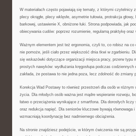
W materiałach często pojawiają się tematy, z którymi czytelnicy z
plecy okrągłe, plecy wklęsłe, asymetrie tułowia, protrakcja głowy, 
barkowej, ustawienie X, obniżone łuki. Strona podpowiada, jak po
obiecywania cudów: poprzez rozumienie, regularną praktykę oraz w
Ważnym elementem jest też ergonomia, czyli to, co robisz na co 
nie pomoże, jeśli ciało przez większość dnia tkwi w zgarbieniu. D
się wskazówki dotyczące organizacji miejsca pracy, przerw typu m
prostych nawyków: wydłużania kręgosłupa podczas codziennych c
zakłada, że postawa to nie jedna poza, lecz zdolność do zmiany p
Korekcja Wad Postawy to również przestrzeń dla osób w różnym 
życia. Dla młodych osób ważna jest mądre wspieranie rozwoju, bo
łatwo o przeciążenia wynikające z smartfona. Dla dorosłych liczy
oraz redukcja napięć. Dla seniorów kluczowe bywają równowaga i 
wzmacniają koordynację bez nadmiernego obciążenia.
Na stronie znajdziesz podejście, w którym ćwiczenia nie są prz