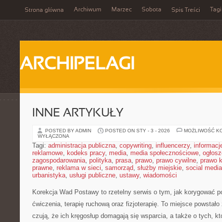
Archiwum
Marzec
Sobota
Tagi
Strona główna
Spis Treści
ARCHIPELAGI
INNE ARTYKUŁY
POSTED BY ADMIN
POSTED ON STY - 3 - 2026
MOŻLIWOŚĆ K
WYŁĄCZONA
Tagi:
administracja publiczna
,
copywriting
,
influencerzy
,
informacj
reklamowe
,
kodeks pracy
,
media
,
media społecznościowe
,
ogłosz
zagospodarowania
,
polityka
,
prasa
,
prawo
,
prawo cywilne
,
prawo 
prawne
,
reklama w sieci
,
samorząd
,
służby miejskie
,
social media
urbanistyka
,
usługi publiczne
,
ustawy
,
wiadomości
Korekcja Wad Postawy to rzetelny serwis o tym, jak korygować p
ćwiczenia, terapię ruchową oraz fizjoterapię. To miejsce powstało
czują, że ich kręgosłup domagają się wsparcia, a także o tych, kt