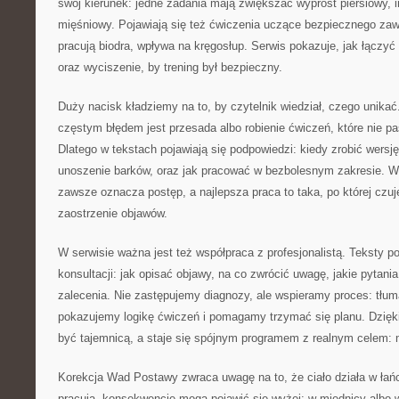
swój kierunek: jedne zadania mają zwiększać wyprost piersiowy, 
mięśniowy. Pojawiają się też ćwiczenia uczące bezpiecznego zawi
pracują biodra, wpływa na kręgosłup. Serwis pokazuje, jak łączy
oraz wyciszenie, by trening był bezpieczny.
Duży nacisk kładziemy na to, by czytelnik wiedział, czego unikać
częstym błędem jest przesada albo robienie ćwiczeń, które nie pa
Dlatego w tekstach pojawiają się podpowiedzi: kiedy zrobić wersj
unoszenie barków, oraz jak pracować w bezbolesnym zakresie. W
zawsze oznacza postęp, a najlepsza praca to taka, po której czu
zaostrzenie objawów.
W serwisie ważna jest też współpraca z profesjonalistą. Teksty 
konsultacji: jak opisać objawy, na co zwrócić uwagę, jakie pytani
zalecenia. Nie zastępujemy diagnozy, ale wspieramy proces: tłu
pokazujemy logikę ćwiczeń i pomagamy trzymać się planu. Dzięki 
być tajemnicą, a staje się spójnym programem z realnym celem: 
Korekcja Wad Postawy zwraca uwagę na to, że ciało działa w łań
pracują, konsekwencje mogą pojawić się wyżej: w miednicy albo 