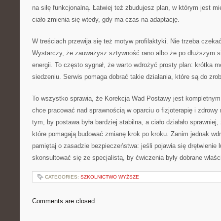
na siłę funkcjonalną. Łatwiej też zbudujesz plan, w którym jest mi
ciało zmienia się wtedy, gdy ma czas na adaptację.
W treściach przewija się też motyw profilaktyki. Nie trzeba czekać
Wystarczy, że zauważysz sztywność rano albo że po dłuższym s
energii. To często sygnał, że warto wdrożyć prosty plan: krótka mo
siedzeniu. Serwis pomaga dobrać takie działania, które są do zrob
To wszystko sprawia, że Korekcja Wad Postawy jest kompletnym
chce pracować nad sprawnością w oparciu o fizjoterapię i zdrowy 
tym, by postawa była bardziej stabilna, a ciało działało sprawniej
które pomagają budować zmianę krok po kroku. Zanim jednak wdr
pamiętaj o zasadzie bezpieczeństwa: jeśli pojawia się drętwienie 
skonsultować się ze specjalistą, by ćwiczenia były dobrane właśc
CATEGORIES:
SZKOLNICTWO WYŻSZE
Comments are closed.