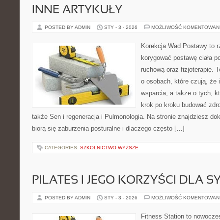
INNE ARTYKUŁY
POSTED BY ADMIN
STY - 3 - 2026
MOŻLIWOŚĆ KOMENTOWAN
Korekcja Wad Postawy to rz
korygować postawę ciała po
ruchową oraz fizjoterapię. 
o osobach, które czują, że 
wsparcia, a także o tych, k
krok po kroku budować zdr
także Sen i regeneracja i Pulmonologia. Na stronie znajdziesz do
biorą się zaburzenia posturalne i dlaczego często […]
CATEGORIES:
SZKOLNICTWO WYŻSZE
PILATES I JEGO KORZYŚCI DLA S
POSTED BY ADMIN
STY - 3 - 2026
MOŻLIWOŚĆ KOMENTOWAN
Fitness Station to nowoczes