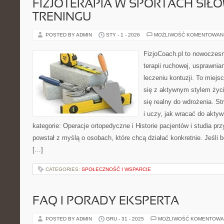
FIZJOTERAPIA W SPORTACH SIŁ
TRENINGU
POSTED BY ADMIN
STY - 1 - 2026
MOŻLIWOŚĆ KOMENTOWAN
FizjoCoach.pl to nowoczes
terapii ruchowej, usprawni
leczeniu kontuzji. To miej
się z aktywnym stylem życia,
się realny do wdrożenia. S
i uczy, jak wracać do akty
kategorie: Operacje ortopedyczne i Historie pacjentów i studia pr
powstał z myślą o osobach, które chcą działać konkretnie. Jeśli bol
[…]
CATEGORIES:
SPOŁECZNOŚĆ I WSPARCIE
FAQ I PORADY EKSPERTA
POSTED BY ADMIN
GRU - 31 - 2025
MOŻLIWOŚĆ KOMENTOWA