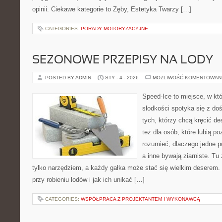
opinii. Ciekawe kategorie to Zęby, Estetyka Twarzy […]
CATEGORIES:
PORADY MOTORYZACYJNE
SEZONOWE PRZEPISY NA LODY
POSTED BY ADMIN
STY - 4 - 2026
MOŻLIWOŚĆ KOMENTOWAN
Speed-Ice to miejsce, w kt
słodkości spotyka się z do
tych, którzy chcą kręcić d
też dla osób, które lubią 
rozumieć, dlaczego jedne p
a inne bywają ziarniste. Tu
tylko narzędziem, a każdy gałka może stać się wielkim deserem. 
przy robieniu lodów i jak ich unikać […]
CATEGORIES:
WSPÓŁPRACA Z PROJEKTANTEM I WYKONAWCĄ