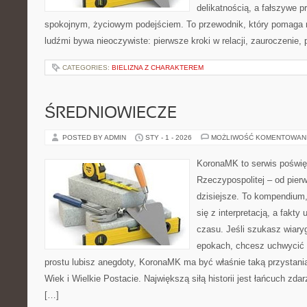
delikatnością, a fałszywe 
spokojnym, życiowym podejściem. To przewodnik, który pomaga 
ludźmi bywa nieoczywiste: pierwsze kroki w relacji, zauroczenie, 
CATEGORIES:
BIELIZNA Z CHARAKTEREM
ŚREDNIOWIECZE
POSTED BY ADMIN
STY - 1 - 2026
MOŻLIWOŚĆ KOMENTOWAN
KoronaMK to serwis poświę
Rzeczypospolitej – od pie
dzisiejsze. To kompendium,
się z interpretacją, a fakty
czasu. Jeśli szukasz wiar
epokach, chcesz uchwycić 
prostu lubisz anegdoty, KoronaMK ma być właśnie taką przystanią
Wiek i Wielkie Postacie. Największą siłą historii jest łańcuch zdar
[…]