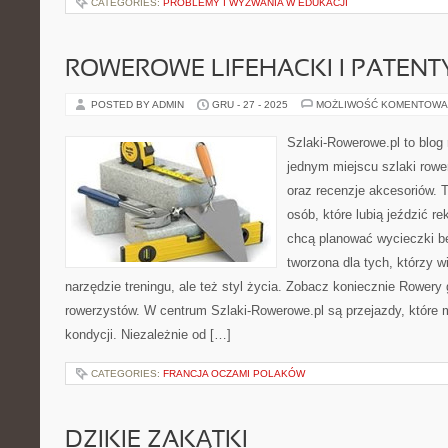
CATEGORIES:
PROBLEMY I WYZWANIA W EDUKACJI
ROWEROWE LIFEHACKI I PATENT
POSTED BY ADMIN
GRU - 27 - 2025
MOŻLIWOŚĆ KOMENTOWA
Szlaki-Rowerowe.pl to blog 
jednym miejscu szlaki row
oraz recenzje akcesoriów.
osób, które lubią jeździć re
chcą planować wycieczki be
tworzona dla tych, którzy w
narzędzie treningu, ale też styl życia. Zobacz koniecznie Rowery 
rowerzystów. W centrum Szlaki-Rowerowe.pl są przejazdy, któr
kondycji. Niezależnie od […]
CATEGORIES:
FRANCJA OCZAMI POLAKÓW
DZIKIE ZAKĄTKI