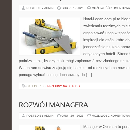
POSTED BY ADMIN
GRU - 27 - 2025
MOŻLIWOŚĆ KOMENTOWA
Hotel-Logan.com.pl to blog
zwiedzaniu rodzimych miej
organizować urlop w sposób
inspiracji dla osób, które c
jednocześnie szukają spr
dotyczących hoteli. Strona
podróży – tak, by czytelnik mógł zaplanować bez zbędnego szukan
W centrum serwisu znajdują się hotele – od rodzinnych po nowoc
pomaga wybrać nocleg dopasowany do […]
CATEGORIES:
PRZEPISY NA DETOKS
ROZWÓJ MANAGERA
POSTED BY ADMIN
GRU - 26 - 2025
MOŻLIWOŚĆ KOMENTOWA
Manager w Opałach to porta