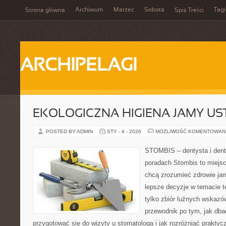
Archiwum
Marzec
Sobota
Tagi
Strona główna
Spis Treści
ARCHIPELAGI
EKOLOGICZNA HIGIENA JAMY US
POSTED BY ADMIN
STY - 4 - 2026
MOŻLIWOŚĆ KOMENTOWAN
STOMBIS – dentysta i dent
poradach Stombis to miejsc
chcą zrozumieć zdrowie ja
lepsze decyzje w temacie te
tylko zbiór luźnych wskazó
przewodnik po tym, jak dba
przygotować się do wizyty u stomatologa i jak rozróżniać prakty