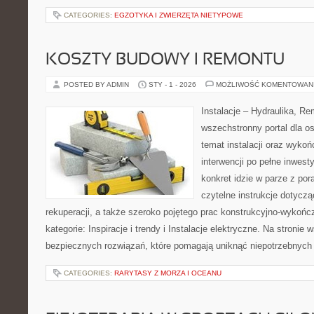
CATEGORIES:
EGZOTYKA I ZWIERZĘTA NIETYPOWE
KOSZTY BUDOWY I REMONTU
POSTED BY ADMIN
STY - 1 - 2026
MOŻLIWOŚĆ KOMENTOWAN
Instalacje – Hydraulika, R
wszechstronny portal dla o
temat instalacji oraz wyko
interwencji po pełne inwest
konkret idzie w parze z por
czytelne instrukcje dotyczą
rekuperacji, a także szeroko pojętego prac konstrukcyjno-wykoń
kategorie: Inspiracje i trendy i Instalacje elektryczne. Na stronie 
bezpiecznych rozwiązań, które pomagają uniknąć niepotrzebnych
CATEGORIES:
RARYTASY Z MORZA I OCEANU