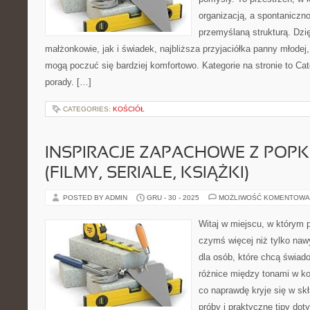
organizacją, a spontaniczno
przemyślaną strukturą. Dzi
małżonkowie, jak i świadek, najbliższa przyjaciółka panny młodej
mogą poczuć się bardziej komfortowo. Kategorie na stronie to Cat
porady. […]
CATEGORIES:
KOŚCIÓŁ
INSPIRACJE ZAPACHOWE Z POP
(FILMY, SERIALE, KSIĄŻKI)
POSTED BY ADMIN
GRU - 30 - 2025
MOŻLIWOŚĆ KOMENTOWA
Witaj w miejscu, w którym p
czymś więcej niż tylko naw
dla osób, które chcą świad
różnice między tonami w k
co naprawdę kryje się w skł
próby i praktyczne tipy dot