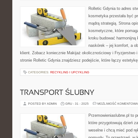
Rolletic Gdynia to adres s
kosmetyka przestała być pr
mądrą strategią. Strona opi
kosmetyczne, które pomagaj
kroku budować harmonijną 
naskórek – jej komfort, a ob
klient. Zobacz koniecznie Makijaż okolicznościowy i Fryzjerstwo 
stronie Rolletic Gdynia znajdziesz podejście, które łączy estetyk
CATEGORIES:
RECYKLING I UPCYKLING
TRANSPORT ŚLUBNY
POSTED BY ADMIN
GRU - 31 - 2025
MOŻLIWOŚĆ KOMENTOWA
Przemowieniaslubne.pl to p
które przygotowują dzień za
weselne i chcą mieć pod ręk
pomysły. To przestrzeń, w k