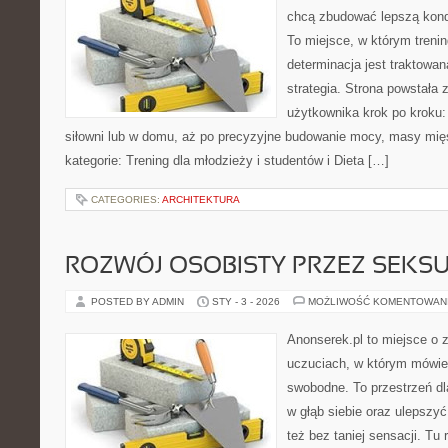
chcą zbudować lepszą kond
To miejsce, w którym trenin
determinacja jest traktowa
strategia. Strona powstała 
użytkownika krok po kroku:
siłowni lub w domu, aż po precyzyjne budowanie mocy, masy mięś
kategorie: Trening dla młodzieży i studentów i Dieta […]
CATEGORIES:
ARCHITEKTURA
ROZWÓJ OSOBISTY PRZEZ SEKS
POSTED BY ADMIN
STY - 3 - 2026
MOŻLIWOŚĆ KOMENTOWAN
Anonserek.pl to miejsce o 
uczuciach, w którym mówien
swobodne. To przestrzeń dl
w głąb siebie oraz ulepszy
też bez taniej sensacji. Tu 