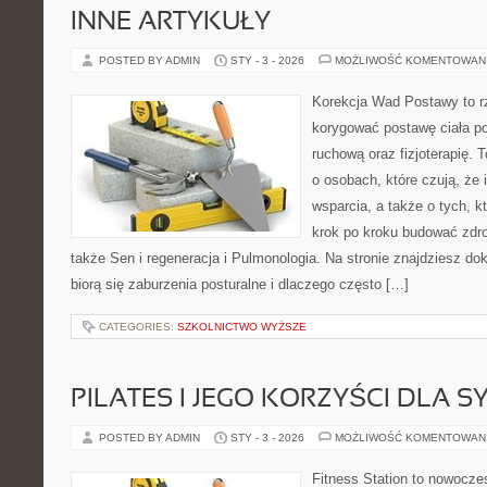
INNE ARTYKUŁY
POSTED BY ADMIN
STY - 3 - 2026
MOŻLIWOŚĆ KOMENTOWAN
Korekcja Wad Postawy to rz
korygować postawę ciała po
ruchową oraz fizjoterapię. 
o osobach, które czują, że 
wsparcia, a także o tych, k
krok po kroku budować zdr
także Sen i regeneracja i Pulmonologia. Na stronie znajdziesz do
biorą się zaburzenia posturalne i dlaczego często […]
CATEGORIES:
SZKOLNICTWO WYŻSZE
PILATES I JEGO KORZYŚCI DLA S
POSTED BY ADMIN
STY - 3 - 2026
MOŻLIWOŚĆ KOMENTOWAN
Fitness Station to nowoczes