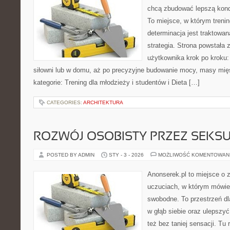
chcą zbudować lepszą kond
To miejsce, w którym trenin
determinacja jest traktowa
strategia. Strona powstała 
użytkownika krok po kroku:
siłowni lub w domu, aż po precyzyjne budowanie mocy, masy mięś
kategorie: Trening dla młodzieży i studentów i Dieta […]
CATEGORIES:
ARCHITEKTURA
ROZWÓJ OSOBISTY PRZEZ SEKS
POSTED BY ADMIN
STY - 3 - 2026
MOŻLIWOŚĆ KOMENTOWAN
Anonserek.pl to miejsce o 
uczuciach, w którym mówien
swobodne. To przestrzeń dl
w głąb siebie oraz ulepszy
też bez taniej sensacji. Tu 