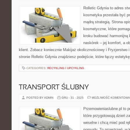
Rolletic Gdynia to adres s
kosmetyka przestała być pr
mądrą strategią. Strona opi
kosmetyczne, które pomagaj
kroku budować harmonijną 
naskórek – jej komfort, a ob
klient. Zobacz koniecznie Makijaż okolicznościowy i Fryzjerstwo 
stronie Rolletic Gdynia znajdziesz podejście, które łączy estetyk
CATEGORIES:
RECYKLING I UPCYKLING
TRANSPORT ŚLUBNY
POSTED BY ADMIN
GRU - 31 - 2025
MOŻLIWOŚĆ KOMENTOWA
Przemowieniaslubne.pl to p
które przygotowują dzień za
weselne i chcą mieć pod ręk
pomysły. To przestrzeń, w k