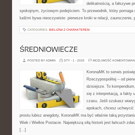
delikatnością, a fałszywe 
spokojnym, życiowym podejściem. To przewodnik, który pomaga 
ludźmi bywa nieoczywiste: pierwsze kroki w relacji, zauroczenie, 
CATEGORIES:
BIELIZNA Z CHARAKTEREM
ŚREDNIOWIECZE
POSTED BY ADMIN
STY - 1 - 2026
MOŻLIWOŚĆ KOMENTOWAN
KoronaMK to serwis poświę
Rzeczypospolitej – od pie
dzisiejsze. To kompendium,
się z interpretacją, a fakty
czasu. Jeśli szukasz wiar
epokach, chcesz uchwycić 
prostu lubisz anegdoty, KoronaMK ma być właśnie taką przystanią
Wiek i Wielkie Postacie. Największą siłą historii jest łańcuch zdar
[…]