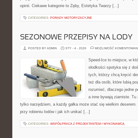
opinii. Ciekawe kategorie to Zęby, Estetyka Twarzy […]
CATEGORIES:
PORADY MOTORYZACYJNE
SEZONOWE PRZEPISY NA LODY
POSTED BY ADMIN
STY - 4 - 2026
MOŻLIWOŚĆ KOMENTOWAN
Speed-Ice to miejsce, w kt
słodkości spotyka się z do
tych, którzy chcą kręcić d
też dla osób, które lubią 
rozumieć, dlaczego jedne p
a inne bywają ziarniste. Tu
tylko narzędziem, a każdy gałka może stać się wielkim deserem. 
przy robieniu lodów i jak ich unikać […]
CATEGORIES:
WSPÓŁPRACA Z PROJEKTANTEM I WYKONAWCĄ