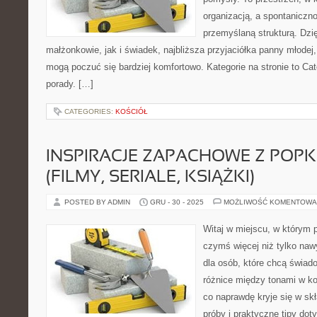
organizacją, a spontaniczno
przemyślaną strukturą. Dzi
małżonkowie, jak i świadek, najbliższa przyjaciółka panny młodej
mogą poczuć się bardziej komfortowo. Kategorie na stronie to Cat
porady. […]
CATEGORIES:
KOŚCIÓŁ
INSPIRACJE ZAPACHOWE Z POP
(FILMY, SERIALE, KSIĄŻKI)
POSTED BY ADMIN
GRU - 30 - 2025
MOŻLIWOŚĆ KOMENTOWA
Witaj w miejscu, w którym p
czymś więcej niż tylko naw
dla osób, które chcą świad
różnice między tonami w k
co naprawdę kryje się w skł
próby i praktyczne tipy dot