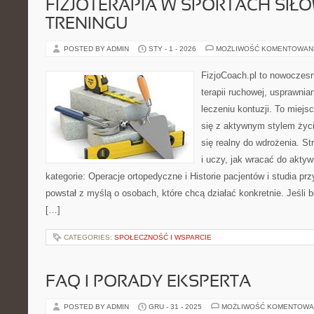
FIZJOTERAPIA W SPORTACH SIŁ
TRENINGU
POSTED BY ADMIN
STY - 1 - 2026
MOŻLIWOŚĆ KOMENTOWAN
FizjoCoach.pl to nowoczes
terapii ruchowej, usprawni
leczeniu kontuzji. To miej
się z aktywnym stylem życia,
się realny do wdrożenia. S
i uczy, jak wracać do akty
kategorie: Operacje ortopedyczne i Historie pacjentów i studia pr
powstał z myślą o osobach, które chcą działać konkretnie. Jeśli bol
[…]
CATEGORIES:
SPOŁECZNOŚĆ I WSPARCIE
FAQ I PORADY EKSPERTA
POSTED BY ADMIN
GRU - 31 - 2025
MOŻLIWOŚĆ KOMENTOWA