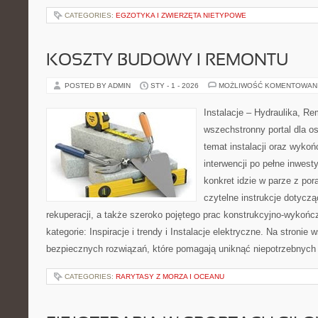
CATEGORIES:
EGZOTYKA I ZWIERZĘTA NIETYPOWE
KOSZTY BUDOWY I REMONTU
POSTED BY ADMIN
STY - 1 - 2026
MOŻLIWOŚĆ KOMENTOWAN
Instalacje – Hydraulika, R
wszechstronny portal dla o
temat instalacji oraz wyko
interwencji po pełne inwest
konkret idzie w parze z por
czytelne instrukcje dotyczą
rekuperacji, a także szeroko pojętego prac konstrukcyjno-wykoń
kategorie: Inspiracje i trendy i Instalacje elektryczne. Na stronie 
bezpiecznych rozwiązań, które pomagają uniknąć niepotrzebnych
CATEGORIES:
RARYTASY Z MORZA I OCEANU