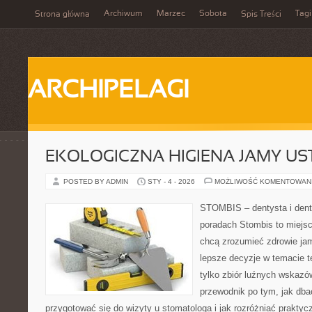
Archiwum
Marzec
Sobota
Tagi
Strona główna
Spis Treści
ARCHIPELAGI
EKOLOGICZNA HIGIENA JAMY US
POSTED BY ADMIN
STY - 4 - 2026
MOŻLIWOŚĆ KOMENTOWAN
STOMBIS – dentysta i dent
poradach Stombis to miejsc
chcą zrozumieć zdrowie ja
lepsze decyzje w temacie te
tylko zbiór luźnych wskazó
przewodnik po tym, jak dba
przygotować się do wizyty u stomatologa i jak rozróżniać prakty