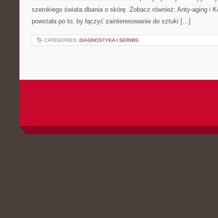
szerokiego świata dbania o skórę. Zobacz również: Anty-aging i 
powstała po to, by łączyć zainteresowanie do sztuki […]
CATEGORIES:
DIAGNOSTYKA I SERWIS