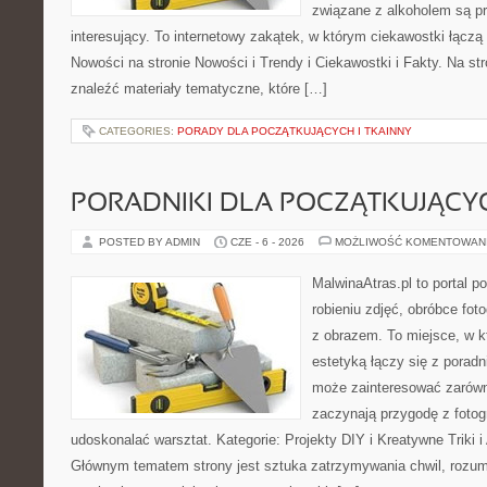
związane z alkoholem są p
interesujący. To internetowy zakątek, w którym ciekawostki łączą
Nowości na stronie Nowości i Trendy i Ciekawostki i Fakty. Na st
znaleźć materiały tematyczne, które […]
CATEGORIES:
PORADY DLA POCZĄTKUJĄCYCH I TKAINNY
PORADNIKI DLA POCZĄTKUJĄCY
POSTED BY ADMIN
CZE - 6 - 2026
MOŻLIWOŚĆ KOMENTOWAN
MalwinaAtras.pl to portal 
robieniu zdjęć, obróbce foto
z obrazem. To miejsce, w k
estetyką łączy się z porad
może zainteresować zarówn
zaczynają przygodę z fotogra
udoskonalać warsztat. Kategorie: Projekty DIY i Kreatywne Triki i A
Głównym tematem strony jest sztuka zatrzymywania chwil, rozumi