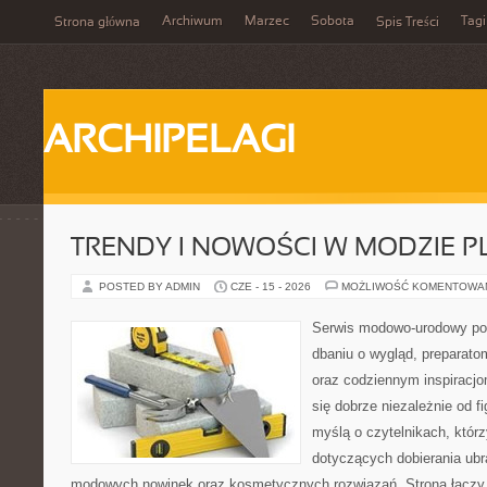
Archiwum
Marzec
Sobota
Tagi
Strona główna
Spis Treści
ARCHIPELAGI
TRENDY I NOWOŚCI W MODZIE PL
POSTED BY ADMIN
CZE - 15 - 2026
MOŻLIWOŚĆ KOMENTOWA
Serwis modowo-urodowy poś
dbaniu o wygląd, preparato
oraz codziennym inspiracjo
się dobrze niezależnie od f
myślą o czytelnikach, któr
dotyczących dobierania ubra
modowych nowinek oraz kosmetycznych rozwiązań. Strona łączy i