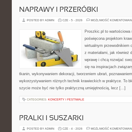
NAPRAWY I PRZERÓBKI
POSTED BY ADMIN
CZE - 5 - 2026
MOŻLIWOŚĆ KOMENTOWAN
Proszkic.pl to wartościowa 
poświęcona projektom krawi
wirtualnym przewodnikiem d
z materiałami, jak również d
wprawę i chcą rozwijać swo
się na inspiracjach związa
tkanin, wykonywaniem dekoracji, tworzeniem ubrań, poznawaniem
wykorzystywaniem różnych technik krawieckich w praktyce. To blo
szycie może być nie tylko praktyczną umiejętnością, lecz […]
CATEGORIES:
KONCERTY I FESTIWALE
PRALKI I SUSZARKI
POSTED BY ADMIN
CZE - 4 - 2026
MOŻLIWOŚĆ KOMENTOWAN