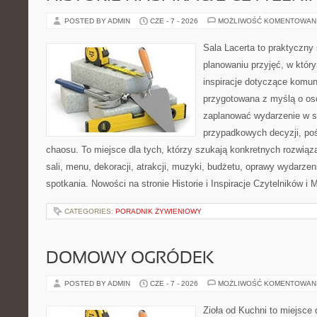
POSTED BY ADMIN
CZE - 7 - 2026
MOŻLIWOŚĆ KOMENTOWAN
Sala Lacerta to praktyczny
planowaniu przyjęć, w któr
inspiracje dotyczące komuni
przygotowana z myślą o os
zaplanować wydarzenie w s
przypadkowych decyzji, poś
chaosu. To miejsce dla tych, którzy szukają konkretnych rozwi
sali, menu, dekoracji, atrakcji, muzyki, budżetu, oprawy wydarze
spotkania. Nowości na stronie Historie i Inspiracje Czytelników i 
CATEGORIES:
PORADNIK ŻYWIENIOWY
DOMOWY OGRÓDEK
POSTED BY ADMIN
CZE - 7 - 2026
MOŻLIWOŚĆ KOMENTOWAN
Zioła od Kuchni to miejsce 