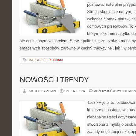
poznawać naturalne przypr
Strona skupia się na tym, 
wzbogacić smak potraw, nap
domowych przetworów. To k
którym zioła nie są tylko d
się codziennym wsparciem. Serwis pokazuje, że szałwia mogą b
smacznych sposobów, zarówno w kuchni tradycyjnej, jak i w bardz
CATEGORIES:
KUCHNIA
NOWOŚCI I TRENDY
POSTED BY ADMIN
CZE - 6 - 2026
MOŻLIWOŚĆ KOMENTOWAN
TadzikPije.pl to rozbudowa
kulturze degustacji, w któ
niebanalne treści dotyczące
stworzona z myślą o osoba
zasady degustacji i szukaj