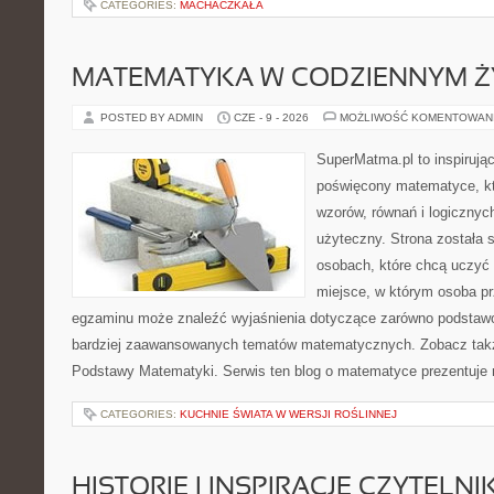
CATEGORIES:
MACHACZKAŁA
MATEMATYKA W CODZIENNYM Ż
POSTED BY ADMIN
CZE - 9 - 2026
MOŻLIWOŚĆ KOMENTOWAN
SuperMatma.pl to inspirując
poświęcony matematyce, któ
wzorów, równań i logicznyc
użyteczny. Strona została 
osobach, które chcą uczyć 
miejsce, w którym osoba pr
egzaminu może znaleźć wyjaśnienia dotyczące zarówno podstawo
bardziej zaawansowanych tematów matematycznych. Zobacz także
Podstawy Matematyki. Serwis ten blog o matematyce prezentuje
CATEGORIES:
KUCHNIE ŚWIATA W WERSJI ROŚLINNEJ
HISTORIE I INSPIRACJE CZYTELN