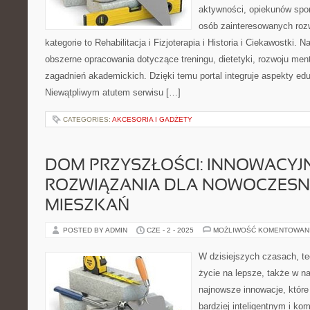
aktywności, opiekunów spo
osób zainteresowanych ro
kategorie to Rehabilitacja i Fizjoterapia i Historia i Ciekawostki.
obszerne opracowania dotyczące treningu, dietetyki, rozwoju menta
zagadnień akademickich. Dzięki temu portal integruje aspekty ed
Niewątpliwym atutem serwisu […]
CATEGORIES:
AKCESORIA I GADŻETY
DOM PRZYSZŁOŚCI: INNOWACYJ
ROZWIĄZANIA DLA NOWOCZES
MIESZKAŃ
POSTED BY ADMIN
CZE - 2 - 2025
MOŻLIWOŚĆ KOMENTOWAN
W dzisiejszych czasach, te
życie na lepsze, także w 
najnowsze innowacje, które
bardziej inteligentnym i k