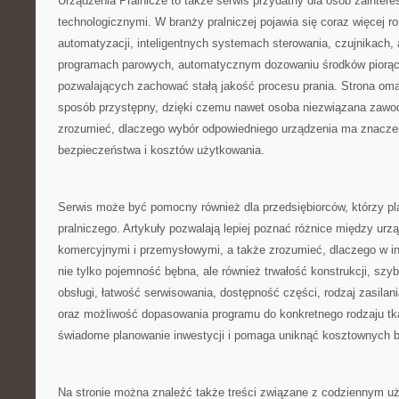
Urządzenia Pralnicze to także serwis przydatny dla osób zainte
technologicznymi. W branży pralniczej pojawia się coraz więcej r
automatyzacji, inteligentnych systemach sterowania, czujnikach, 
programach parowych, automatycznym dozowaniu środków piorąc
pozwalających zachować stałą jakość procesu prania. Strona oma
sposób przystępny, dzięki czemu nawet osoba niezwiązana zawod
zrozumieć, dlaczego wybór odpowiedniego urządzenia ma znaczen
bezpieczeństwa i kosztów użytkowania.
Serwis może być pomocny również dla przedsiębiorców, którzy pl
pralniczego. Artykuły pozwalają lepiej poznać różnice między u
komercyjnymi i przemysłowymi, a także zrozumieć, dlaczego w in
nie tylko pojemność bębna, ale również trwałość konstrukcji, szy
obsługi, łatwość serwisowania, dostępność części, rodzaj zasilan
oraz możliwość dopasowania programu do konkretnego rodzaju tka
świadome planowanie inwestycji i pomaga uniknąć kosztownych b
Na stronie można znaleźć także treści związane z codziennym u