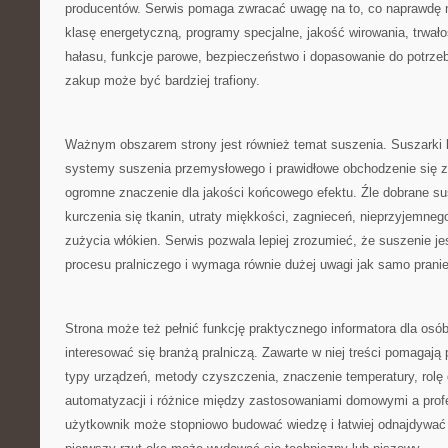
producentów. Serwis pomaga zwracać uwagę na to, co naprawdę 
klasę energetyczną, programy specjalne, jakość wirowania, trwało
hałasu, funkcje parowe, bezpieczeństwo i dopasowanie do potrze
zakup może być bardziej trafiony.
Ważnym obszarem strony jest również temat suszenia. Suszarki 
systemy suszenia przemysłowego i prawidłowe obchodzenie się z
ogromne znaczenie dla jakości końcowego efektu. Źle dobrane s
kurczenia się tkanin, utraty miękkości, zagnieceń, nieprzyjemne
zużycia włókien. Serwis pozwala lepiej zrozumieć, że suszenie je
procesu pralniczego i wymaga równie dużej uwagi jak samo pranie
Strona może też pełnić funkcję praktycznego informatora dla osób
interesować się branżą pralniczą. Zawarte w niej treści pomagaj
typy urządzeń, metody czyszczenia, znaczenie temperatury, rolę 
automatyzacji i różnice między zastosowaniami domowymi a prof
użytkownik może stopniowo budować wiedzę i łatwiej odnajdywać 