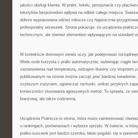
jakości obsługi klienta. W pralni, hotelu, pensjonacie czy placó
tekstyliów bezpośrednio wpływa na odbiór całego miejsca. Świeża 
dobrze wyprasowana odzież robocza czy higienicznie przygotowane
profesjonalny wizerunek. Strona pokazuje, że urządzenia pralnicz
technicznym, ale również elementem wpływającym na standard us
W kontekście domowym serwis uczy, jak podejmować rozsądniejs
Wiele osób korzysta z pralki automatycznie, wybierając ciągle t
zastanowienia nad temperaturą, rodzajem tkaniny czy stopniem z
publikowanym na stronie można zacząć prać bardziej świadomie, 
szybszym zużyciem, ograniczać rachunki, unikać przykrych zapa
konieczności stosowania agresywnych metod. To sprawia, że serw
branżową, ale także codzienną.
Urządzenia Pralnicze to strona, która może zainteresować równie
o rankingach, porównaniach i wyborze sprzętu. W świecie, w który
pralko-suszarek jest bardzo szeroka, łatwo pogubić się w paramet