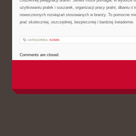
codziennej pielęgnacji tkanin. Serwis może pomagać w wyborze 
użytkowaniu pralek i suszarek, organizacji pracy pralni, dbaniu o 
nowoczesnych rozwiązań stosowanych w branży. To pomocne mie
prać skuteczniej, oszczędniej, bezpieczniej i bardziej świadomie.
CATEGORIES:
KONIN
Comments are closed.