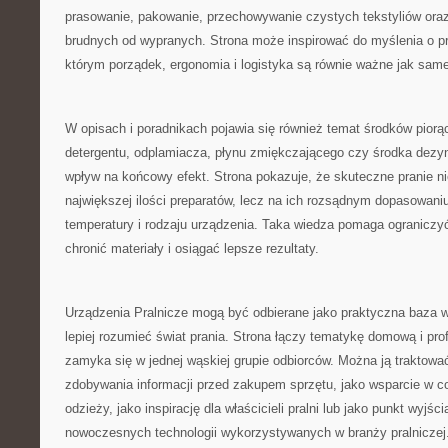
prasowanie, pakowanie, przechowywanie czystych tekstyliów oraz
brudnych od wypranych. Strona może inspirować do myślenia o pra
którym porządek, ergonomia i logistyka są równie ważne jak sa
W opisach i poradnikach pojawia się również temat środków pior
detergentu, odplamiacza, płynu zmiękczającego czy środka dez
wpływ na końcowy efekt. Strona pokazuje, że skuteczne pranie ni
największej ilości preparatów, lecz na ich rozsądnym dopasowaniu
temperatury i rodzaju urządzenia. Taka wiedza pomaga ograniczy
chronić materiały i osiągać lepsze rezultaty.
Urządzenia Pralnicze mogą być odbierane jako praktyczna baza w
lepiej rozumieć świat prania. Strona łączy tematykę domową i prof
zamyka się w jednej wąskiej grupie odbiorców. Można ją traktowa
zdobywania informacji przed zakupem sprzętu, jako wsparcie w co
odzieży, jako inspirację dla właścicieli pralni lub jako punkt wyjś
nowoczesnych technologii wykorzystywanych w branży pralniczej