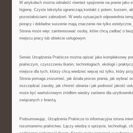
W artykułach można odnaleźć również spojrzenie na pranie jako e
higienę. Czyste tekstylia ograniczają kontakt z potem, kurzem, al
pozostałościami zabrudzeń. W wielu sytuacjach odpowiednia temp
piorący i dokładne suszenie mają znaczenie nie tylko estetyczne, 
Strona może więc zainteresować osoby, które chcą zadbać o bez
miejscu pracy lub obiekcie usługowym.
Serwis Urządzenia Pralnicze można opisać jako kompleksowy port
pralniczym, czyszczeniu tkanin, technologiach, ekologii i praktycz
miejsce dla tych, którzy chcą wiedzieć więcej niż tylko, który prz
Strona pomaga zrozumieć, jak działa proces prania, jak wybrać o
oszczędzać zasoby, jak chronić ubrania i jak podnosić jakość usł
może być wartościowym źródłem wiedzy zarówno dla użytkownikó
związanych z branżą.
Podsumowując, Urządzenia Pralnicze to informacyjna strona int
rozumianemu pralnictwu. Łączy wiedzę o sprzęcie, technologii, chem