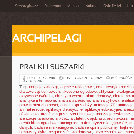
Archiwum
Marzec
Sobota
Tagi
Strona główna
Spis Treści
ARCHIPELAGI
PRALKI I SUSZARKI
POSTED BY ADMIN
POSTED ON CZE - 4 - 2026
MOŻLIWOŚĆ K
WYŁĄCZONA
Tagi:
adopcje zwierząt
,
agencje reklamowe
,
agroturystyka rodzinn
dla zwierząt domowych
,
akcesoria ogrodowe
,
aktywizm ekologicz
aktywność twórcza
,
akustyka wnętrz
,
alarm domowy
,
alergie pok
analityka internetowa
,
analiza biznesowa
,
analiza cyfrowa
,
analiz
prawna nieruchomości
,
analiza sprzedaży
,
animacje 2D
,
animacje
animal rescue
,
aplikacje dietetyczne
,
aplikacje edukacyjne
,
aranż
oświetlenia
,
aranżacja przestrzeni biurowej
,
aranżacja restauracji
,
aranżacje tarasowe
,
arbitraż
,
architekt krajobrazu
,
architektura m
architektura ogrodowa
,
audioguide
,
automatyczna księgowość
,
au
danych
,
badania marketingowe
,
badania opinii publicznej
,
bajki e
behawiorystyka
,
bezpieczeństwo domowe
,
bezpieczeństwo finans