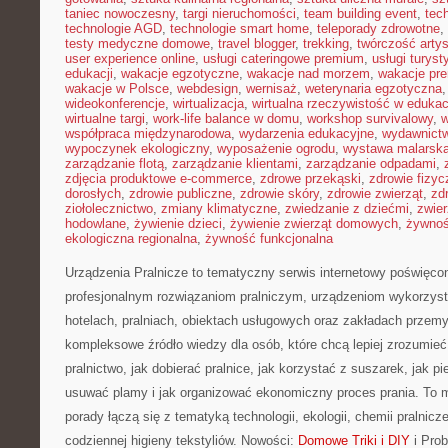
taniec nowoczesny
,
targi nieruchomości
,
team building event
,
tec
technologie AGD
,
technologie smart home
,
teleporady zdrowotne
,
testy medyczne domowe
,
travel blogger
,
trekking
,
twórczość arty
user experience online
,
usługi cateringowe premium
,
usługi turys
edukacji
,
wakacje egzotyczne
,
wakacje nad morzem
,
wakacje pr
wakacje w Polsce
,
webdesign
,
wernisaż
,
weterynaria egzotyczna
wideokonferencje
,
wirtualizacja
,
wirtualna rzeczywistość w edukac
wirtualne targi
,
work-life balance w domu
,
workshop survivalowy
,
w
współpraca międzynarodowa
,
wydarzenia edukacyjne
,
wydawnictw
wypoczynek ekologiczny
,
wyposażenie ogrodu
,
wystawa malarsk
zarządzanie flotą
,
zarządzanie klientami
,
zarządzanie odpadami
,
zdjęcia produktowe e-commerce
,
zdrowe przekąski
,
zdrowie fizyc
dorosłych
,
zdrowie publiczne
,
zdrowie skóry
,
zdrowie zwierząt
,
zd
ziołolecznictwo
,
zmiany klimatyczne
,
zwiedzanie z dziećmi
,
zwie
hodowlane
,
żywienie dzieci
,
żywienie zwierząt domowych
,
żywno
ekologiczna regionalna
,
żywność funkcjonalna
Urządzenia Pralnicze to tematyczny serwis internetowy poświęco
profesjonalnym rozwiązaniom pralniczym, urządzeniom wykorzy
hotelach, pralniach, obiektach usługowych oraz zakładach przem
kompleksowe źródło wiedzy dla osób, które chcą lepiej zrozumieć
pralnictwo, jak dobierać pralnice, jak korzystać z suszarek, jak p
usuwać plamy i jak organizować ekonomiczny proces prania. To 
porady łączą się z tematyką technologii, ekologii, chemii pralnicz
codziennej higieny tekstyliów. Nowości:
Domowe Triki i DIY
i Prob