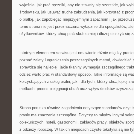
wyjaśnia, jak prać ręczniki, aby nie stawały się szorstkie, jak wyb
środowisku, jak usuwać trudne zabrudzenia, jak korzystać z prog
o pralkę, jak zapobiegać nieprzyjemnym zapachom i jak przedłuż
temu strona nie jest przeznaczona wyłącznie dla specjalistów, al
użytkowników, którzy chcą prać skuteczniej i dłużej cieszyć się 
Istotnym elementem serwisu jest omawianie różnic między pran
poznać zalety i ograniczenia poszczególnych metod, dowiedzieć s
sprawdza się najlepiej, jakie tkaniny wymagają szczególnego trak
odzież warto prać w standardowy sposób. Takie informacje są wa
korzystających z usług pralni, jak i dla tych, którzy chcą lepiej 
metkach, proces pielęgnacji ubrań oraz wpływ środków czyszczący
Strona porusza również zagadnienia dotyczące standardów czysto
pranie ma znaczenie szczególne. Dotyczy to między innymi sek
opiekuńczych, hoteli, gastronomii, zakładów pracy, obiektów spor
z odzieży roboczej. W takich miejscach czyste tekstylia są nie tyl