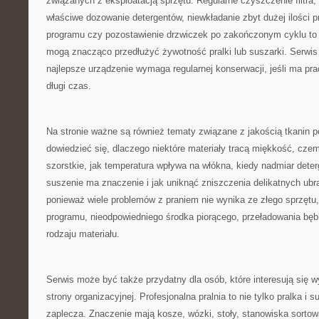
związanych z eksploatacją sprzętu. Regularne czyszczenie filtra,
właściwe dozowanie detergentów, niewkładanie zbyt dużej ilości 
programu czy pozostawienie drzwiczek po zakończonym cyklu to d
mogą znacząco przedłużyć żywotność pralki lub suszarki. Serwis
najlepsze urządzenie wymaga regularnej konserwacji, jeśli ma pr
długi czas.
Na stronie ważne są również tematy związane z jakością tkanin p
dowiedzieć się, dlaczego niektóre materiały tracą miękkość, czemu
szorstkie, jak temperatura wpływa na włókna, kiedy nadmiar dete
suszenie ma znaczenie i jak uniknąć zniszczenia delikatnych ubr
ponieważ wiele problemów z praniem nie wynika ze złego sprzętu,
programu, nieodpowiedniego środka piorącego, przeładowania bęb
rodzaju materiału.
Serwis może być także przydatny dla osób, które interesują się 
strony organizacyjnej. Profesjonalna pralnia to nie tylko pralka i 
zaplecza. Znaczenie mają kosze, wózki, stoły, stanowiska sortow