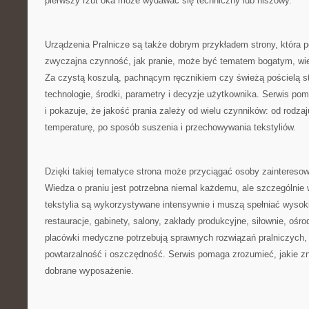
pierwszy rzut oka może wydawać się techniczny lub niszowy.
Urządzenia Pralnicze są także dobrym przykładem strony, która p
zwyczajna czynność, jak pranie, może być tematem bogatym, w
Za czystą koszulą, pachnącym ręcznikiem czy świeżą pościelą st
technologie, środki, parametry i decyzje użytkownika. Serwis po
i pokazuje, że jakość prania zależy od wielu czynników: od rodza
temperaturę, po sposób suszenia i przechowywania tekstyliów.
Dzięki takiej tematyce strona może przyciągać osoby zainter
Wiedza o praniu jest potrzebna niemal każdemu, ale szczególnie 
tekstylia są wykorzystywane intensywnie i muszą spełniać wysok
restauracje, gabinety, salony, zakłady produkcyjne, siłownie, oś
placówki medyczne potrzebują sprawnych rozwiązań pralniczych,
powtarzalność i oszczędność. Serwis pomaga zrozumieć, jakie z
dobrane wyposażenie.