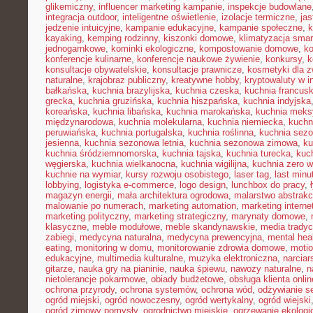
glikemiczny
,
influencer marketing kampanie
,
inspekcje budowlane
integracja outdoor
,
inteligentne oświetlenie
,
izolacje termiczne
,
jas
jedzenie intuicyjne
,
kampanie edukacyjne
,
kampanie społeczne
,
k
kayaking
,
kemping rodzinny
,
kiszonki domowe
,
klimatyzacja smar
jednogarnkowe
,
kominki ekologiczne
,
kompostowanie domowe
,
ko
konferencje kulinarne
,
konferencje naukowe żywienie
,
konkursy
,
k
konsultacje obywatelskie
,
konsultacje prawnicze
,
kosmetyki dla z
naturalne
,
krajobraz publiczny
,
kreatywne hobby
,
kryptowaluty w i
bałkańska
,
kuchnia brazylijska
,
kuchnia czeska
,
kuchnia francus
grecka
,
kuchnia gruzińska
,
kuchnia hiszpańska
,
kuchnia indyjska
koreańska
,
kuchnia libańska
,
kuchnia marokańska
,
kuchnia mek
międzynarodowa
,
kuchnia molekularna
,
kuchnia niemiecka
,
kuchni
peruwiańska
,
kuchnia portugalska
,
kuchnia roślinna
,
kuchnia sez
jesienna
,
kuchnia sezonowa letnia
,
kuchnia sezonowa zimowa
,
ku
kuchnia śródziemnomorska
,
kuchnia tajska
,
kuchnia turecka
,
kuc
węgierska
,
kuchnia wielkanocna
,
kuchnia wigilijna
,
kuchnia zero 
kuchnie na wymiar
,
kursy rozwoju osobistego
,
laser tag
,
last minu
lobbying
,
logistyka e-commerce
,
logo design
,
lunchbox do pracy
,
magazyn energii
,
mała architektura ogrodowa
,
malarstwo abstrakc
malowanie po numerach
,
marketing automation
,
marketing interne
marketing polityczny
,
marketing strategiczny
,
marynaty domowe
,
klasyczne
,
meble modułowe
,
meble skandynawskie
,
media tradyc
zabiegi
,
medycyna naturalna
,
medycyna prewencyjna
,
mental hea
eating
,
monitoring w domu
,
monitorowanie zdrowia domowe
,
motio
edukacyjne
,
multimedia kulturalne
,
muzyka elektroniczna
,
narcia
gitarze
,
nauka gry na pianinie
,
nauka śpiewu
,
nawozy naturalne
,
n
nietolerancje pokarmowe
,
obiady budżetowe
,
obsługa klienta onlin
ochrona przyrody
,
ochrona systemów
,
ochrona wód
,
odżywianie s
ogród miejski
,
ogród nowoczesny
,
ogród wertykalny
,
ogród wiejski
ogród zimowy pomysły
,
ogrodnictwo miejskie
,
ogrzewanie ekologi