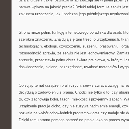
działał dłużej? Jakie rozwiązania sprawdzają się w pralni przemys
parowa wpływa na jakość prania? Dzięki takiej formule serwis je
zakupem urządzenia, jak i podczas jego późniejszego użytkowani
Strona może pełnić funkcję internetowego poradnika dla osób, któ
szerokim znaczeniu. Znajdują się tam treści o urządzeniach, tkan
technologiach, ekologii, czyszczeniu, suszeniu, prasowaniu i organ
różnorodność sprawia, że serwis nie jest jednowymiarowy. Zamias
sprzęcie, przedstawia pełny obraz świata pralnictwa, w którym licz
doświadczenie, higiena, oszczędność, trwałość materiałów i wyg
Opisując temat urządzeń pralniczych, serwis zwraca uwagę na re
decydują o zadowoleniu z prania. Chodzi nie tylko o to, czy ubran
to, czy zachowują kolor, fason, miękkość i przyjemny zapach. Wa
urządzenie pracuje cicho, czy nie zużywa nadmiernie energii, czy
pozwala na wybór odpowiednich programów oraz czy nadaje się d
Dzięki temu strona pomaga patrzeć na pranie jako na proces wy