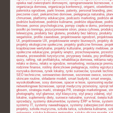
opieka nad zwierzętami domowymi
,
oprogramowanie biznesowe
,
organizacja domowa
,
organizacja konferencji
,
origami
,
oświetleni
paleniska ogrodowe
,
parki linowe
,
patenty
,
personal branding
,
piec
pieczenie ciast
,
piekarnictwo domowe
,
pielęgnacja naturalna
,
plan
chmurowe
,
platformy edukacyjne
,
podcasts marketing
,
podróże a
podróże budżetowe
,
podróże kulinarne
,
podróże objazdowe
,
podró
filmowe
,
pomoc psychologiczna
,
pompy ciepła w domu
,
porównyw
posiłki po treningu
,
pozycjonowanie stron
,
prasa cyfrowa
,
produkc
telewizyjna
,
produkty bez glutenu
,
produkty bez laktozy
,
produkty 
wegańskie
,
profile zawodowe
,
projektowanie ogrodzeń
,
projektowa
UI
,
projektowanie UX
,
projektowanie wnętrz biurowych
,
projekty 
projekty ekologiczne społeczne
,
projekty graficzne firmowe
,
proje
krajobrazowe wertykalne
,
projekty kulturalne
,
projekty meblowe
,
p
społeczne edukacyjne
,
projekty wnętrz
,
przechowywanie
,
przestr
otwarta
,
przewodniki turystyczne
,
przyprawy świata
,
psy profilakt
quizy
,
rafting
,
rak profilaktyka
,
rehabilitacja domowa
,
reklama nat
relaks w domu
,
relaks w ogrodzie
,
remarketing
,
restauracje premi
rodzinne finanse
,
rośliny doniczkowe pielęgnacja
,
rośliny egzotyc
rozrywka domowa
,
rynek lokalny
,
rynki surowców
,
rysunek techni
SEO techniczne
,
serowarstwo domowe
,
sezonowe owoce
,
sezon
skincare routine
,
składanie modeli
,
smart budynki
,
smart energia
,
wysokobiałkowe
,
sosy domowe
,
spacer w lesie
,
sponsoring wyda
networkingowe biznesowe
,
sprzęt medyczny przenośny
,
sprzęt te
głosem
,
strategia marki
,
strategia PR
,
strategie marketingowe
,
str
photography
,
styl glamour
,
styl klasyczny
,
styl pracy zdalnej
,
styl
lokalne
,
suplementy diety
,
surowce naturalne
,
survival
,
święta kul
sprzedaży
,
systemy dokumentów
,
systemy ERP w firmie
,
system
systemy IT
,
systemy nawadniające
,
systemy zabezpieczeń dom
projekty
,
szkoła muzyczna
,
szkoła tańca
,
szkolenia kulinarne
,
szk
gotowania
,
sztuka kulinarna regionalna
,
sztuka uliczna murale
,
sz