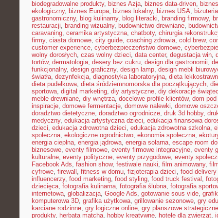
biodegradowalne produkty
,
biznes Azja
,
biznes data-driven
,
bizne
ekologiczny
,
biznes Europa
,
biznes lokalny
,
biznes USA
,
bizuter
gastronomiczny
,
blog kulinarny
,
blog literacki
,
branding firmowy
,
b
restauracji
,
branding wizualny
,
budownictwo drewniane
,
budownict
caravaning
,
ceramika artystyczna
,
chatboty
,
chirurgia rekonstrukc
firmy
,
ciasta domowe
,
city guide
,
coaching zdrowia
,
cold brew
,
co
customer experience
,
cyberbezpieczeństwo domowe
,
cyberbezpi
wolny dorosłych
,
czas wolny dzieci
,
data center
,
degustacja win
,
tortów
,
dermatologia
,
desery bez cukru
,
design dla gastronomii
,
de
funkcjonalny
,
design graficzny
,
design lamp
,
design mebli biurowy
światła
,
dezynfekcja
,
diagnostyka laboratoryjna
,
dieta lekkostraw
dieta pudełkowa
,
dieta śródziemnomorska dla początkujących
,
di
sportowa
,
digital marketing
,
diy artystyczne
,
diy dekoracje świąte
meble drewniane
,
diy wnętrza
,
docelowe profile klientów
,
dom pod 
inspiracje
,
domowe fermentacje
,
domowe nalewki
,
domowe oszcz
doradztwo dietetyczne
,
doradztwo ogrodnicze
,
druk 3d hobby
,
dru
medyczny
,
edukacja artystyczna dzieci
,
edukacja finansowa doro
dzieci
,
edukacja zdrowotna dzieci
,
edukacja zdrowotna szkolna
,
e
społeczna
,
ekologiczne ogrodnictwo
,
ekonomia społeczna
,
ekotur
energia cieplna
,
energia jądrowa
,
energia solarna
,
escape room d
biznesowe
,
eventy filmowe
,
eventy firmowe integracyjne
,
eventy 
kulturalne
,
eventy polityczne
,
eventy przygodowe
,
eventy społec
Facebook Ads
,
fashion show
,
festiwale nauki
,
film animowany
,
fi
cyfrowe
,
firewall
,
fitness w domu
,
fizjoterapia dzieci
,
food delivery
influencerzy
,
food marketing
,
food styling
,
food truck festival
,
foto
dziecięca
,
fotografia kulinarna
,
fotografia ślubna
,
fotografia sport
internetowa
,
globalizacja
,
Google Ads
,
gotowanie sous vide
,
grafi
komputerowa 3D
,
grafika użytkowa
,
grillowanie sezonowe
,
gry ed
karciane rodzinne
,
gry logiczne online
,
gry planszowe strategiczn
produkty
,
herbata matcha
,
hobby kreatywne
,
hotele dla zwierząt
,
i