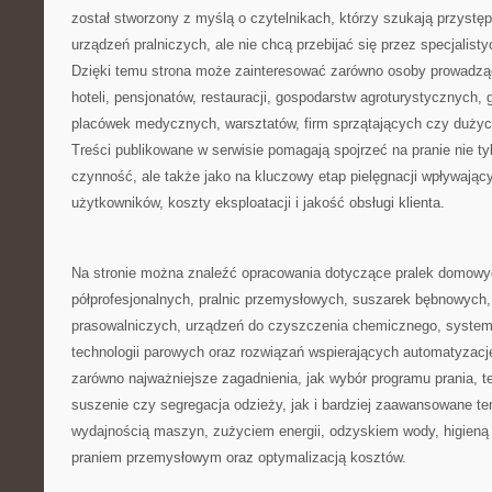
został stworzony z myślą o czytelnikach, którzy szukają przystęp
urządzeń pralniczych, ale nie chcą przebijać się przez specjalist
Dzięki temu strona może zainteresować zarówno osoby prowadzące 
hoteli, pensjonatów, restauracji, gospodarstw agroturystycznych
placówek medycznych, warsztatów, firm sprzątających czy duż
Treści publikowane w serwisie pomagają spojrzeć na pranie nie ty
czynność, ale także jako na kluczowy etap pielęgnacji wpływający
użytkowników, koszty eksploatacji i jakość obsługi klienta.
Na stronie można znaleźć opracowania dotyczące pralek domowyc
półprofesjonalnych, pralnic przemysłowych, suszarek bębnowych, 
prasowalniczych, urządzeń do czyszczenia chemicznego, system
technologii parowych oraz rozwiązań wspierających automatyzację 
zarówno najważniejsze zagadnienia, jak wybór programu prania, t
suszenie czy segregacja odzieży, jak i bardziej zaawansowane t
wydajnością maszyn, zużyciem energii, odzyskiem wody, higien
praniem przemysłowym oraz optymalizacją kosztów.