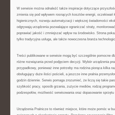
W serwisie można odnaleźć także inspiracje dotyczące przyszłośc
zmienia się pod wpływem rosnących kosztów energii, oczekiwań
higienicznych, rozwoju automatyzacji i większej świadomości ekol
odgrywają urządzenia pozwalające ograniczać straty, monitorować
poprawiać jakość i zmniejszać wpływ na środowisko. Strona pokazu
tylko tradycyjna usługa, ale także nowoczesna branża technologi
Treści publikowane w serwisie mogą być szczególnie pomocne dl
różne rozwiązania przed podjęciem decyzji. Wybór urządzenia pra
przypadkowy, ponieważ inne potrzeby ma rodzina piorąca kilka raz
obsługujący duże ilości pościeli, a jeszcze inne pralnia przemysł
godzin dziennie. Serwis pomaga zrozumieć, że liczą się takie pa
szybkość pracy, sposób grzania, zużycie mediów, rodzaj progra
podzespołów, możliwość serwisowania oraz dopasowanie sprzętu do
Urządzenia Pralnicze to również miejsce, które może pomóc w 