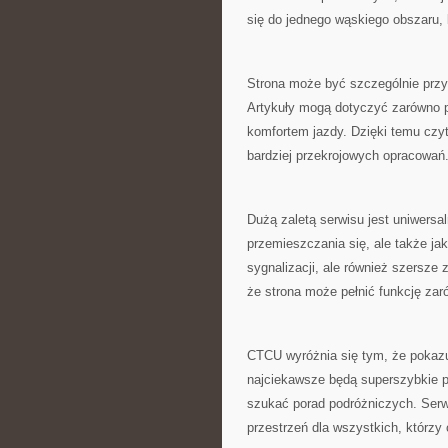
się do jednego wąskiego obszaru, 
Strona może być szczególnie przyd
Artykuły mogą dotyczyć zarówno 
komfortem jazdy. Dzięki temu czyt
bardziej przekrojowych opracowań
Dużą zaletą serwisu jest uniwersal
przemieszczania się, ale także j
sygnalizacji, ale również szersze z
że strona może pełnić funkcję zar
CTCU wyróżnia się tym, że pokazuj
najciekawsze będą superszybkie p
szukać porad podróżniczych. Serwi
przestrzeń dla wszystkich, którzy 