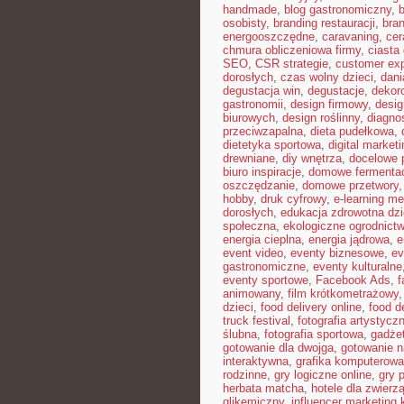
handmade
,
blog gastronomiczny
,
b
osobisty
,
branding restauracji
,
bran
energooszczędne
,
caravaning
,
cer
chmura obliczeniowa firmy
,
ciast
SEO
,
CSR strategie
,
customer ex
dorosłych
,
czas wolny dzieci
,
dani
degustacja win
,
degustacje
,
dekor
gastronomii
,
design firmowy
,
desig
biurowych
,
design roślinny
,
diagno
przeciwzapalna
,
dieta pudełkowa
,
dietetyka sportowa
,
digital marketi
drewniane
,
diy wnętrza
,
docelowe p
biuro inspiracje
,
domowe fermenta
oszczędzanie
,
domowe przetwory
hobby
,
druk cyfrowy
,
e-learning m
dorosłych
,
edukacja zdrowotna dzi
społeczna
,
ekologiczne ogrodnict
energia cieplna
,
energia jądrowa
,
e
event video
,
eventy biznesowe
,
ev
gastronomiczne
,
eventy kulturalne
eventy sportowe
,
Facebook Ads
,
f
animowany
,
film krótkometrażowy
dzieci
,
food delivery online
,
food d
truck festival
,
fotografia artystycz
ślubna
,
fotografia sportowa
,
gadże
gotowanie dla dwojga
,
gotowanie n
interaktywna
,
grafika komputerow
rodzinne
,
gry logiczne online
,
gry 
herbata matcha
,
hotele dla zwierzą
glikemiczny
,
influencer marketing