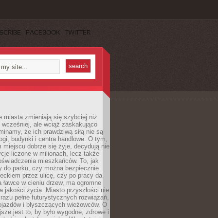
SCRIBE
FACEBOOK
TWITTER
miasta zmieniają się szybciej niż
 wcześniej, ale wciąż zaskakująco
inamy, że ich prawdziwą siłą nie są
ogi, budynki i centra handlowe. O tym,
miejscu dobrze się żyje, decydują nie
ycje liczone w milionach, lecz także
oświadczenia mieszkańców. To, jak
 do parku, czy można bezpiecznie
ieckiem przez ulicę, czy po pracy da
a ławce w cieniu drzew, ma ogromne
a jakości życia. Miasto przyszłości nie
razu pełne futurystycznych rozwiązań,
pojazdów i błyszczących wieżowców. O
jsze jest to, by było wygodne, zdrowe i