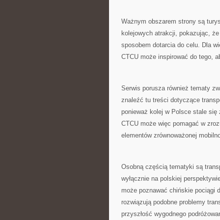
Ważnym obszarem strony są turys
kolejowych atrakcji, pokazując, ż
sposobem dotarcia do celu. Dla wi
CTCU może inspirować do tego, ab
Serwis porusza również tematy zw
znaleźć tu treści dotyczące transp
ponieważ kolej w Polsce stale się 
CTCU może więc pomagać w zrozum
elementów zrównoważonej mobilno
Osobną częścią tematyki są transp
wyłącznie na polskiej perspektywie
może poznawać chińskie pociągi du
rozwiązują podobne problemy trans
przyszłość wygodnego podróżowan