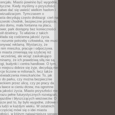
tencjału. Miasto powinno być wygodne,
ntyczne. Kiedy myślimy o przyszłości
 łatwo dać się uwieść wielkim hasłom i
wizualizacjom. Tymczasem o
sta decydują często drobiazgi: cień na
szeroki chodnik, bezpieczne przejście,
lisko domu, mała fontanna na placu,
ower, park dostępny bez konieczności
ół dzielnicy. To właśnie z takich
łada się codzienna jakość życia.
e rozumie potrzeby człowieka, nie musi
konywać reklamą. Wystarczy, że
 nim mieszka, pracuje i odpoczywa.
miasta zmieniają się szybciej niż
 wcześniej, ale wciąż zaskakująco
inamy, że ich prawdziwą siłą nie są
ogi, budynki i centra handlowe. O tym,
miejscu dobrze się żyje, decydują nie
ycje liczone w milionach, lecz także
oświadczenia mieszkańców. To, jak
 do parku, czy można bezpiecznie
ieckiem przez ulicę, czy po pracy da
a ławce w cieniu drzew, ma ogromne
a jakości życia. Miasto przyszłości nie
razu pełne futurystycznych rozwiązań,
pojazdów i błyszczących wieżowców. O
jsze jest to, by było wygodne, zdrowe i
a ludzi w każdym wieku. W ostatnich
 częściej mówi się o idei miasta
egłości, w którym najważniejsze sprawy