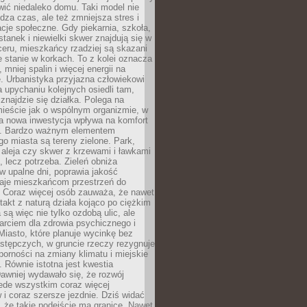
ić niedaleko domu. Taki model nie
dza czas, ale też zmniejsza stres i
acje społeczne. Gdy piekarnia, szkoła,
stanek i niewielki skwer znajdują się w
eru, mieszkańcy rzadziej są skazani
 stanie w korkach. To z kolei oznacza
 mniej spalin i więcej energii na
. Urbanistyka przyjazna człowiekowi
a upychaniu kolejnych osiedli tam,
 znajdzie się działka. Polega na
mieście jak o wspólnym organizmie, w
a nowa inwestycja wpływa na komfort
zi. Bardzo ważnym elementem
 miasta są tereny zielone. Park,
aleja czy skwer z krzewami i ławkami
s, lecz potrzeba. Zieleń obniża
w upalne dni, poprawia jakość
daje mieszkańcom przestrzeń do
 Coraz więcej osób zauważa, że nawet
ntakt z naturą działa kojąco po ciężkim
 są więc nie tylko ozdobą ulic, ale
arciem dla zdrowia psychicznego i
Miasto, które planuje wycinkę bez
stępczych, w gruncie rzeczy rezygnuje
porności na zmiany klimatu i miejskie
. Równie istotna jest kwestia
Dawniej wydawało się, że rozwój
ede wszystkim coraz więcej
i coraz szersze jezdnie. Dziś widać
, że takie podejście ma granice. Nawet