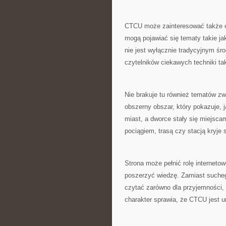
CTCU może zainteresować także os
mogą pojawiać się tematy takie ja
nie jest wyłącznie tradycyjnym śr
czytelników ciekawych techniki ta
Nie brakuje tu również tematów zwi
obszerny obszar, który pokazuje, j
miast, a dworce stały się miejs
pociągiem, trasą czy stacją kryje 
Strona może pełnić rolę interneto
poszerzyć wiedzę. Zamiast suchego
czytać zarówno dla przyjemności, 
charakter sprawia, że CTCU jest u