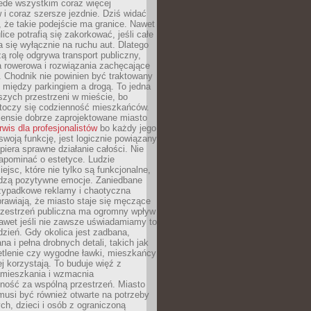
ede wszystkim coraz więcej
i coraz szersze jezdnie. Dziś widać
, że takie podejście ma granice. Nawet
ice potrafią się zakorkować, jeśli całe
a się wyłącznie na ruchu aut. Dlatego
ą rolę odgrywa transport publiczny,
ra rowerowa i rozwiązania zachęcające
 Chodnik nie powinien być traktowany
 między parkingiem a drogą. To jedna
szych przestrzeni w mieście, bo
 toczy się codzienność mieszkańców.
nsie dobrze zaprojektowane miasto
rwis dla profesjonalistów
bo każdy jego
woją funkcję, jest logicznie powiązany
spiera sprawne działanie całości. Nie
apominać o estetyce. Ludzie
iejsc, które nie tylko są funkcjonalne,
udzą pozytywne emocje. Zaniedbane
rzypadkowe reklamy i chaotyczna
rawiają, że miasto staje się męczące
Przestrzeń publiczna ma ogromny wpływ
nawet jeśli nie zawsze uświadamiamy to
dzień. Gdy okolica jest zadbana,
a i pełna drobnych detali, takich jak
etlenie czy wygodne ławki, mieszkańcy
ej korzystają. To buduje więź z
mieszkania i wzmacnia
ność za wspólną przestrzeń. Miasto
musi być również otwarte na potrzeby
ch, dzieci i osób z ograniczoną