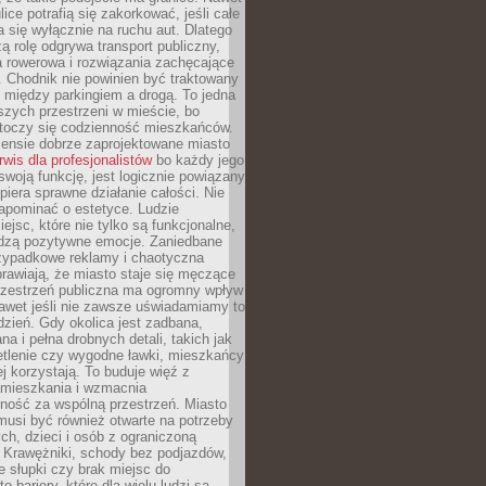
ice potrafią się zakorkować, jeśli całe
a się wyłącznie na ruchu aut. Dlatego
ą rolę odgrywa transport publiczny,
ra rowerowa i rozwiązania zachęcające
 Chodnik nie powinien być traktowany
 między parkingiem a drogą. To jedna
szych przestrzeni w mieście, bo
 toczy się codzienność mieszkańców.
nsie dobrze zaprojektowane miasto
rwis dla profesjonalistów
bo każdy jego
woją funkcję, jest logicznie powiązany
spiera sprawne działanie całości. Nie
apominać o estetyce. Ludzie
iejsc, które nie tylko są funkcjonalne,
udzą pozytywne emocje. Zaniedbane
rzypadkowe reklamy i chaotyczna
rawiają, że miasto staje się męczące
Przestrzeń publiczna ma ogromny wpływ
nawet jeśli nie zawsze uświadamiamy to
dzień. Gdy okolica jest zadbana,
a i pełna drobnych detali, takich jak
etlenie czy wygodne ławki, mieszkańcy
ej korzystają. To buduje więź z
mieszkania i wzmacnia
ność za wspólną przestrzeń. Miasto
musi być również otwarte na potrzeby
ch, dzieci i osób z ograniczoną
 Krawężniki, schody bez podjazdów,
e słupki czy brak miejsc do
 bariery, które dla wielu ludzi są