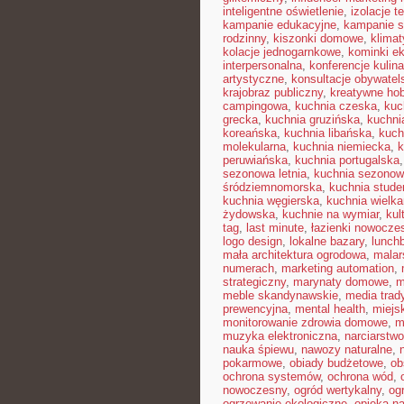
inteligentne oświetlenie
,
izolacje t
kampanie edukacyjne
,
kampanie s
rodzinny
,
kiszonki domowe
,
klimat
kolacje jednogarnkowe
,
kominki e
interpersonalna
,
konferencje kulin
artystyczne
,
konsultacje obywatel
krajobraz publiczny
,
kreatywne ho
campingowa
,
kuchnia czeska
,
kuc
grecka
,
kuchnia gruzińska
,
kuchni
koreańska
,
kuchnia libańska
,
kuch
molekularna
,
kuchnia niemiecka
,
k
peruwiańska
,
kuchnia portugalska
sezonowa letnia
,
kuchnia sezono
śródziemnomorska
,
kuchnia stud
kuchnia węgierska
,
kuchnia wielk
żydowska
,
kuchnie na wymiar
,
kul
tag
,
last minute
,
łazienki nowocze
logo design
,
lokalne bazary
,
lunch
mała architektura ogrodowa
,
malar
numerach
,
marketing automation
,
strategiczny
,
marynaty domowe
,
m
meble skandynawskie
,
media trad
prewencyjna
,
mental health
,
miejsk
monitorowanie zdrowia domowe
,
m
muzyka elektroniczna
,
narciarstw
nauka śpiewu
,
nawozy naturalne
,
pokarmowe
,
obiady budżetowe
,
ob
ochrona systemów
,
ochrona wód
,
nowoczesny
,
ogród wertykalny
,
og
ogrzewanie ekologiczne
,
opieka n