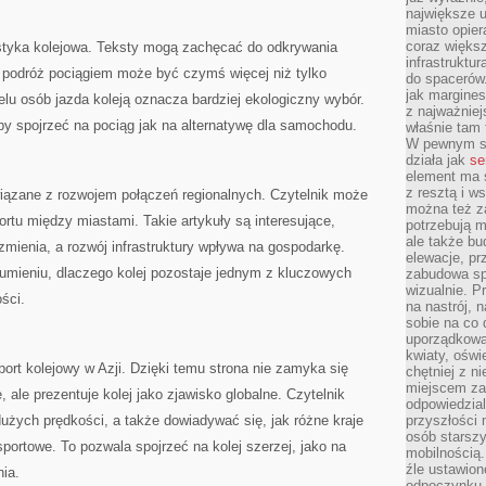
największe ul
miasto opier
coraz większ
tyka kolejowa. Teksty mogą zachęcać do odkrywania
infrastruktu
e podróż pociągiem może być czymś więcej niż tylko
do spacerów.
jak margines
elu osób jazda koleją oznacza bardziej ekologiczny wybór.
z najważniej
y spojrzeć na pociąg jak na alternatywę dla samochodu.
właśnie tam
W pewnym se
działa jak
se
element ma s
z resztą i w
iązane z rozwojem połączeń regionalnych. Czytelnik może
można też z
ortu między miastami. Takie artykuły są interesujące,
potrzebują m
ale także b
zmienia, a rozwój infrastruktury wpływa na gospodarkę.
elewacje, p
ieniu, dlaczego kolej pozostaje jednym z kluczowych
zabudowa sp
wizualnie. 
ści.
na nastrój, 
sobie na co 
uporządkowan
kwiaty, oświ
ort kolejowy w Azji. Dzięki temu strona nie zamyka się
chętniej z ni
miejscem za
, ale prezentuje kolej jako zjawisko globalne. Czytelnik
odpowiedzial
żych prędkości, a także dowiadywać się, jak różne kraje
przyszłości 
osób starszy
portowe. To pozwala spojrzeć na kolej szerzej, jako na
mobilnością.
źle ustawion
ia.
odpoczynku to