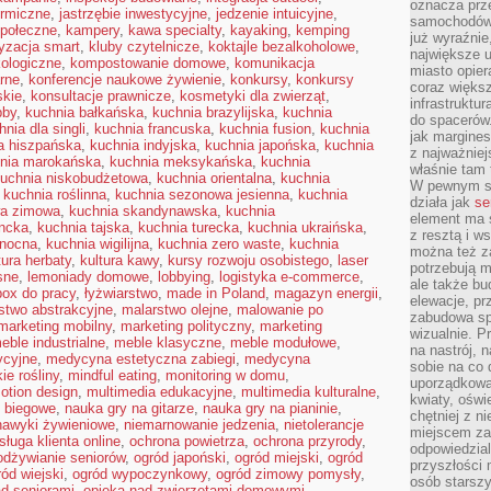
oznacza prz
ermiczne
,
jastrzębie inwestycyjne
,
jedzenie intuicyjne
,
samochodów 
połeczne
,
kampery
,
kawa specialty
,
kayaking
,
kemping
już wyraźnie
yzacja smart
,
kluby czytelnicze
,
koktajle bezalkoholowe
,
największe ul
kologiczne
,
kompostowanie domowe
,
komunikacja
miasto opier
arne
,
konferencje naukowe żywienie
,
konkursy
,
konkursy
coraz większ
skie
,
konsultacje prawnicze
,
kosmetyki dla zwierząt
,
infrastruktu
bby
,
kuchnia bałkańska
,
kuchnia brazylijska
,
kuchnia
do spacerów.
hnia dla singli
,
kuchnia francuska
,
kuchnia fusion
,
kuchnia
jak margines
a hiszpańska
,
kuchnia indyjska
,
kuchnia japońska
,
kuchnia
z najważniej
nia marokańska
,
kuchnia meksykańska
,
kuchnia
właśnie tam
uchnia niskobudżetowa
,
kuchnia orientalna
,
kuchnia
W pewnym se
,
kuchnia roślinna
,
kuchnia sezonowa jesienna
,
kuchnia
działa jak
se
wa zimowa
,
kuchnia skandynawska
,
kuchnia
element ma s
encka
,
kuchnia tajska
,
kuchnia turecka
,
kuchnia ukraińska
,
z resztą i w
anocna
,
kuchnia wigilijna
,
kuchnia zero waste
,
kuchnia
można też z
tura herbaty
,
kultura kawy
,
kursy rozwoju osobistego
,
laser
potrzebują m
sne
,
lemoniady domowe
,
lobbying
,
logistyka e-commerce
,
ale także b
box do pracy
,
łyżwiarstwo
,
made in Poland
,
magazyn energii
,
elewacje, p
stwo abstrakcyjne
,
malarstwo olejne
,
malowanie po
zabudowa sp
marketing mobilny
,
marketing polityczny
,
marketing
wizualnie. 
eble industrialne
,
meble klasyczne
,
meble modułowe
,
na nastrój, 
ycyjne
,
medycyna estetyczna zabiegi
,
medycyna
sobie na co 
ie rośliny
,
mindful eating
,
monitoring w domu
,
uporządkowan
otion design
,
multimedia edukacyjne
,
multimedia kulturalne
,
kwiaty, oświ
o biegowe
,
nauka gry na gitarze
,
nauka gry na pianinie
,
chętniej z ni
nawyki żywieniowe
,
niemarnowanie jedzenia
,
nietolerancje
miejscem za
sługa klienta online
,
ochrona powietrza
,
ochrona przyrody
,
odpowiedzial
odżywianie seniorów
,
ogród japoński
,
ogród miejski
,
ogród
przyszłości 
ród wiejski
,
ogród wypoczynkowy
,
ogród zimowy pomysły
,
osób starszy
ad seniorami
,
opieka nad zwierzętami domowymi
,