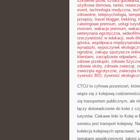
szkolenie psów
,
sztuka gotowania
użytkowa domowa
,
taniec nowocz
event
,
technologia medyczna
,
tec
zdrowotne
,
telepsychologia
,
tempe
przepisy
,
travel blogger
,
trekking
,
cateringowe premium
,
usługi tury
morzem
,
wakacje premium
,
wakac
weterynaria egzotyczna
,
wideofil
rzeczywistość w edukacji
,
work-li
górska
,
współpraca międzynarodo
wynalazki
,
wypoczynek ekologicz
ogrodzie
,
zakupy spożywcze onlin
klientami
,
zarządzanie odpadami
,
zdrowe przekąski
,
zdrowie fizyczn
zdrowie skóry
,
zdrowie zwierząt
,
z
zwierzęta egzotyczne
,
zwierzęta 
żywność BIO
,
żywność ekologiczn
CTCU to cyfrowa przestrzeń, któr
wiąże się z kolejową codziennością
się transportem publicznym, ale r
łączy doświadczenie do kolei z c
turystów. Ciekawe linki to Kolej w 
serwisu jest transport kolejowy. N
kolekcja kolejowych opracowań, w 
tematami współczesnymi, takimi j