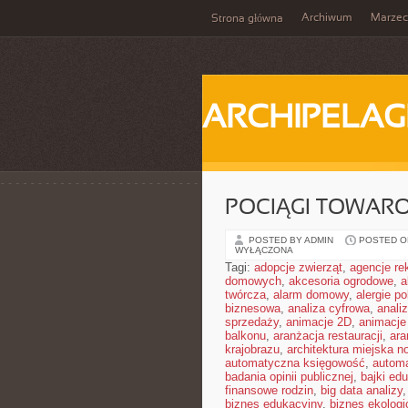
Archiwum
Marzec
Strona główna
ARCHIPELAG
POCIĄGI TOWAR
POSTED BY ADMIN
POSTED ON
WYŁĄCZONA
Tagi:
adopcje zwierząt
,
agencje r
domowych
,
akcesoria ogrodowe
,
a
twórcza
,
alarm domowy
,
alergie 
biznesowa
,
analiza cyfrowa
,
anali
sprzedaży
,
animacje 2D
,
animacje
balkonu
,
aranżacja restauracji
,
ara
krajobrazu
,
architektura miejska 
automatyczna księgowość
,
autom
badania opinii publicznej
,
bajki ed
finansowe rodzin
,
big data analizy
biznes edukacyjny
,
biznes ekologi