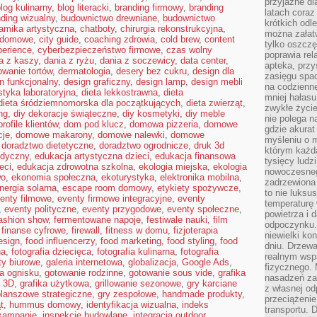
przyjazne dl
log kulinarny
,
blog literacki
,
branding firmowy
,
branding
latach coraz
ding wizualny
,
budownictwo drewniane
,
budownictwo
krótkich odl
amika artystyczna
,
chatboty
,
chirurgia rekonstrukcyjna
,
można załatw
a domowe
,
city guide
,
coaching zdrowia
,
cold brew
,
content
tylko oszczę
perience
,
cyberbezpieczeństwo firmowe
,
czas wolny
poprawia rel
a z kaszy
,
dania z ryżu
,
dania z soczewicy
,
data center
,
apteka, przy
owanie tortów
,
dermatologia
,
desery bez cukru
,
design dla
zasięgu spac
n funkcjonalny
,
design graficzny
,
design lamp
,
design mebli
na codzienne
styka laboratoryjna
,
dieta lekkostrawna
,
dieta
mniej hałasu,
dieta śródziemnomorska dla początkujących
,
dieta zwierząt
,
zwykłe życie
ng
,
diy dekoracje świąteczne
,
diy kosmetyki
,
diy meble
nie polega n
rofile klientów
,
dom pod klucz
,
domowa pizzeria
,
domowe
gdzie akurat
cje
,
domowe makarony
,
domowe nalewki
,
domowe
myśleniu o 
,
doradztwo dietetyczne
,
doradztwo ogrodnicze
,
druk 3d
którym każd
edyczny
,
edukacja artystyczna dzieci
,
edukacja finansowa
tysięcy lud
eci
,
edukacja zdrowotna szkolna
,
ekologia miejska
,
ekologia
nowoczesnego
wo
,
ekonomia społeczna
,
ekoturystyka
,
elektronika mobilna
,
zadrzewiona 
nergia solarna
,
escape room domowy
,
etykiety spożywcze
,
to nie luksu
enty filmowe
,
eventy firmowe integracyjne
,
eventy
temperaturę 
,
eventy polityczne
,
eventy przygodowe
,
eventy społeczne
,
powietrza i 
ashion show
,
fermentowane napoje
,
festiwale nauki
,
film
odpoczynku.
,
finanse cyfrowe
,
firewall
,
fitness w domu
,
fizjoterapia
niewielki ko
esign
,
food influencerzy
,
food marketing
,
food styling
,
food
dniu. Drzewa
na
,
fotografia dziecięca
,
fotografia kulinarna
,
fotografia
realnym wsp
ty biurowe
,
galeria internetowa
,
globalizacja
,
Google Ads
,
fizycznego. 
a ognisku
,
gotowanie rodzinne
,
gotowanie sous vide
,
grafika
nasadzeń za
a 3D
,
grafika użytkowa
,
grillowanie sezonowe
,
gry karciane
z własnej od
planszowe strategiczne
,
gry zespołowe
,
handmade produkty
,
przeciążenie
t
,
hummus domowy
,
identyfikacja wizualna
,
indeks
transportu. 
 kampanie
,
inspekcje budowlane
,
integracja outdoor
,