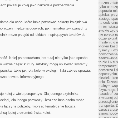
można załatw
lecz pokazuje kolej jako narzędzie podróżowania.
tylko oszczę
poprawia rel
apteka, przy
zasięgu spac
atna dla osób, które lubią poznawać sekrety kolejnictwa.
na codzienne
mniej hałasu,
połączeń międzynarodowych, jak i tematów związanych z
zwykłe życie
nie polega n
elnik może przejść od lekkich, inspirujących tekstów do
gdzie akurat
.
myśleniu o 
którym każd
tysięcy lud
nowoczesnego
ność. Kolej przedstawiana jest tutaj nie tylko jako sposób
zadrzewiona 
to nie luksu
ako ważna część kultury. Artykuły mogą opisywać systemy
temperaturę 
powietrza i 
jawiska, takie jak rola kolei w ekologii. Taki zakres sprawia,
odpoczynku.
ówno serwisu informacyjnego.
niewielki ko
dniu. Drzewa
realnym wsp
fizycznego. 
e kolej z wielu perspektyw. Dla jednego czytelnika
nasadzeń za
z własnej od
ociągi, dla innego parowozy. Jeszcze inna osoba może
przeciążenie
transportu. 
s łączy te potrzeby, tworząc tematycznie bogatą
oznacza prz
chcą lepiej zrozumieć świat kolei.
samochodów 
już wyraźnie