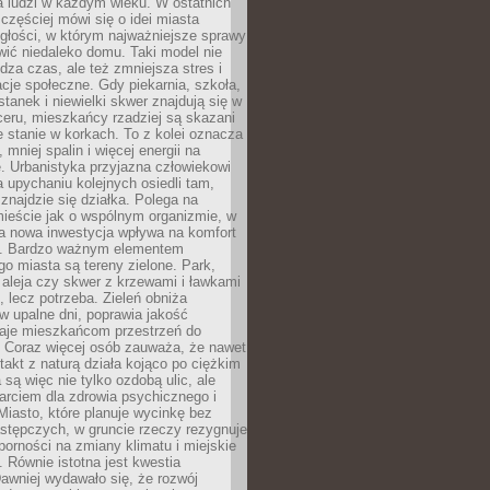
a ludzi w każdym wieku. W ostatnich
 częściej mówi się o idei miasta
egłości, w którym najważniejsze sprawy
ić niedaleko domu. Taki model nie
dza czas, ale też zmniejsza stres i
acje społeczne. Gdy piekarnia, szkoła,
stanek i niewielki skwer znajdują się w
eru, mieszkańcy rzadziej są skazani
 stanie w korkach. To z kolei oznacza
 mniej spalin i więcej energii na
. Urbanistyka przyjazna człowiekowi
a upychaniu kolejnych osiedli tam,
 znajdzie się działka. Polega na
mieście jak o wspólnym organizmie, w
a nowa inwestycja wpływa na komfort
zi. Bardzo ważnym elementem
 miasta są tereny zielone. Park,
aleja czy skwer z krzewami i ławkami
s, lecz potrzeba. Zieleń obniża
w upalne dni, poprawia jakość
daje mieszkańcom przestrzeń do
 Coraz więcej osób zauważa, że nawet
ntakt z naturą działa kojąco po ciężkim
 są więc nie tylko ozdobą ulic, ale
arciem dla zdrowia psychicznego i
Miasto, które planuje wycinkę bez
stępczych, w gruncie rzeczy rezygnuje
porności na zmiany klimatu i miejskie
. Równie istotna jest kwestia
Dawniej wydawało się, że rozwój