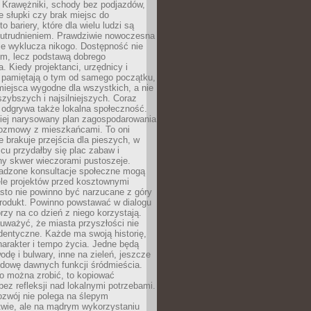
 Krawężniki, schody bez podjazdów,
e słupki czy brak miejsc do
 bariery, które dla wielu ludzi są
utrudnieniem. Prawdziwie nowoczesna
ie wyklucza nikogo. Dostępność nie
em, lecz podstawą dobrego
a. Kiedy projektanci, urzędnicy i
 pamiętają o tym od samego początku,
iejsca wygodne dla wszystkich, a nie
jszybszych i najsilniejszych. Coraz
 odgrywa także lokalna społeczność.
piej narysowany plan zagospodarowania
 rozmowy z mieszkańcami. To oni
e brakuje przejścia dla pieszych, w
cu przydałby się plac zabaw i
ny skwer wieczorami pustoszeje.
adzone konsultacje społeczne mogą
ele projektów przed kosztownymi
sto nie powinno być narzucane z góry
produkt. Powinno powstawać w dialogu
órzy na co dzień z niego korzystają.
uważyć, że miasta przyszłości nie
dentyczne. Każde ma swoją historię,
charakter i tempo życia. Jedne będą
odę i bulwary, inne na zieleń, jeszcze
udowę dawnych funkcji śródmieścia.
o można zrobić, to kopiować
bez refleksji nad lokalnymi potrzebami.
ozwój nie polega na ślepym
twie, ale na mądrym wykorzystaniu