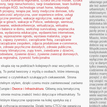
,
sztuka kulinarna regionalna
,
sztuka uliczna murale
,
sztuka
własnego po
esny
,
targi nieruchomości
,
targi śniadaniowe
,
team building
ale też aute
hnologie AGD
,
technologie smart home
,
teleporady
urbanistyki,
h przepisy
,
terapia par
,
testy medyczne domowe
,
tofu
efektownym 
twórczość artystyczna
,
user experience online
,
usługi
sukcesie mia
styczne premium
,
wakacje egzotyczne
,
wakacje nad
przystanku, 
je w górach
,
wakacje w Polsce
,
webdesign
,
wernisaż
,
biblioteka b
mowanie
,
wideokonferencje
,
wirtualizacja
,
wirtualna
miejsce na r
fe balance w domu
,
workshop survivalowy
,
wspinaczka
jazdy przez p
wa
,
wydarzenia edukacyjne
,
wydawnictwo internetowe
,
elementów sk
ny
,
wyposażenie ogrodu
,
wystawa malarska
,
yoga w
Miasto, któr
e
,
zapasy żywności
,
zarządzanie flotą
,
zarządzanie
nikogo prze
zarządzanie zespołem
,
zdjęcia produktowe e-commerce
,
dobrze się w
e
,
zdrowie psychiczne dorosłych
,
zdrowie publiczne
,
Współczesne 
miany klimatyczne
,
zupy krem
,
zwiedzanie z dziećmi
,
kiedykolwiek
hodowlane
,
żywienie dzieci
,
żywienie zwierząt domowych
,
często zapom
a regionalna
,
żywność funkcjonalna
wyłącznie dr
czy w danym 
e skupia się na podróżach kolejowych oraz wszystkim, co
tylko inwest
codzienne d
. To portal tworzony z myślą o osobach, które interesują
daleko mamy
ównież o czytelnikach szukających ciekawostek. Strona
przejść z dz
się usiąść n
zytelnym stylem, dzięki czemu może zainteresować zarówno
znaczenie dl
musi być od 
Europie i
Dworce i Infrastruktura
. Główną osią tematyczną
latających 
a stronie można znaleźć treści dotyczące infrastruktury. To
wiele ważnie
przyjazne dl
którym klasyczne spojrzenie na kolej spotyka się z
latach coraz
ak cyfryzacja przewozów. Dzięki temu CTCU nie ogranicza
krótkich odl