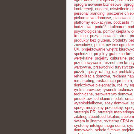
oprogramowanie biznesowe
,
opro
konferencji
,
origami
,
oświetlenie 
personal branding
,
pieczenie chle
piekarnictwo domowe
,
planowanie 
platformy edukacyjne
,
podcasts m
budżetowe
,
podróże kulinarne
,
pod
psychologiczna
,
pompy ciepła w 
treningu
,
pozycjonowanie stron
,
pr
produkty bez glutenu
,
produkty bez
zawodowe
,
projektowanie ogrodze
UX
,
projektowanie wnętrz biurowy
społeczne
,
projekty graficzne fir
wertykalne
,
projekty kulturalne
,
pr
przechowywanie
,
przestrzeń krea
warzywne
,
przewodniki turystyczn
puzzle
,
quizy
,
rafting
,
rak profilakt
rehabilitacja domowa
,
reklama nat
remarketing
,
restauracje premium
doniczkowe pielęgnacja
,
rośliny e
rynki surowców
,
rysunek technicz
techniczne
,
serowarstwo domowe
produktów
,
składanie modeli
,
smar
wysokobiałkowe
,
sosy domowe
,
s
sprzęt medyczny przenośny
,
sprzę
strategia PR
,
strategie marketing
zdalnej
,
superfood lokalne
,
suplem
święta kulinarne
,
systemy CRM w 
systemy inteligentnego domu
,
sys
domowych
,
szkoła filmowa projekt