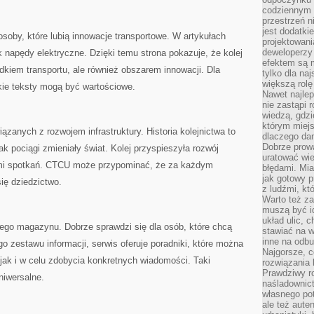
codziennym 
przestrzeń n
jest dodatki
oby, które lubią innowacje transportowe. W artykułach
projektowani
deweloperzy
k napędy elektryczne. Dzięki temu strona pokazuje, że kolej
efektem są m
odkiem transportu, ale również obszarem innowacji. Dla
tylko dla na
większą rolę
kie teksty mogą być wartościowe.
Nawet najle
nie zastąpi
wiedzą, gdzi
którym miejs
ązanych z rozwojem infrastruktury. Historia kolejnictwa to
dlaczego da
Dobrze prow
ak pociągi zmieniały świat. Kolej przyspieszyła rozwój
uratować wi
cami spotkań. CTCU może przypominać, że za każdym
błędami. Mia
jak gotowy 
się dziedzictwo.
z ludźmi, kt
Warto też za
muszą być i
układ ulic, 
wego magazynu. Dobrze sprawdzi się dla osób, które chcą
stawiać na w
inne na odb
 zestawu informacji, serwis oferuje poradniki, które można
Najgorsze, c
jak i w celu zdobycia konkretnych wiadomości. Taki
rozwiązania 
Prawdziwy r
niwersalne.
naśladownic
własnego po
ale też aute