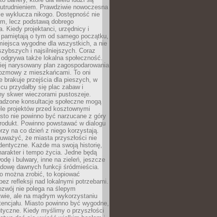
utrudnieniem. Prawdziwie nowoczesna
ie wyklucza nikogo. Dostępność nie
em, lecz podstawą dobrego
a. Kiedy projektanci, urzędnicy i
 pamiętają o tym od samego początku,
iejsca wygodne dla wszystkich, a nie
jszybszych i najsilniejszych. Coraz
 odgrywa także lokalna społeczność.
piej narysowany plan zagospodarowania
 rozmowy z mieszkańcami. To oni
e brakuje przejścia dla pieszych, w
cu przydałby się plac zabaw i
ny skwer wieczorami pustoszeje.
adzone konsultacje społeczne mogą
ele projektów przed kosztownymi
sto nie powinno być narzucane z góry
produkt. Powinno powstawać w dialogu
órzy na co dzień z niego korzystają.
uważyć, że miasta przyszłości nie
dentyczne. Każde ma swoją historię,
charakter i tempo życia. Jedne będą
odę i bulwary, inne na zieleń, jeszcze
udowę dawnych funkcji śródmieścia.
o można zrobić, to kopiować
bez refleksji nad lokalnymi potrzebami.
ozwój nie polega na ślepym
twie, ale na mądrym wykorzystaniu
tencjału. Miasto powinno być wygodne,
ntyczne. Kiedy myślimy o przyszłości