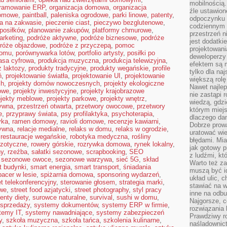
mobilnością.
gramowanie ERP
,
organizacja domowa
,
organizacja
źle ustawion
domowe
,
paintball
,
paleniska ogrodowe
,
parki linowe
,
patenty
,
odpoczynku to
ba na zakwasie
,
pieczenie ciast
,
pieczywo bezglutenowe
,
codziennym 
posiłków
,
planowanie zakupów
,
platformy chmurowe
,
przestrzeń n
arketing
,
podróże aktywne
,
podróże biznesowe
,
podróże
jest dodatki
róże objazdowe
,
podróże z przyczepą
,
pomoc
projektowani
domu
,
porównywarka lotów
,
portfolio artysty
,
posiłki po
deweloperzy
asa cyfrowa
,
produkcja muzyczna
,
produkcja telewizyjna
,
efektem są m
 laktozy
,
produkty tradycyjne
,
produkty wegańskie
,
profile
tylko dla na
ń
,
projektowanie światła
,
projektowanie UI
,
projektowanie
większą rolę
ch
,
projekty domów nowoczesnych
,
projekty ekologiczne
Nawet najle
mowe
,
projekty inwestycyjne
,
projekty krajobrazowe
nie zastąpi
ojekty meblowe
,
projekty parkowe
,
projekty wnętrz
,
wiedzą, gdzi
tywna
,
przestrzeń otwarta
,
przetwory owocowe
,
przetwory
którym miejs
e
,
przyprawy świata
,
psy profilaktyka
,
psychoterapia
,
dlaczego da
yka
,
ramen domowy
,
ravioli domowe
,
recenzje kawiarni
,
Dobrze prow
ywna
,
relacje medialne
,
relaks w domu
,
relaks w ogrodzie
,
uratować wi
,
restauracje wegańskie
,
robotyka medyczna
,
rośliny
błędami. Mia
gzotyczne
,
rowery górskie
,
rozrywka domowa
,
rynek lokalny
,
jak gotowy 
ny
,
rzeźba
,
sałatki sezonowe
,
scrapbooking
,
SEO
z ludźmi, kt
,
sezonowe owoce
,
sezonowe warzywa
,
sieć 5G
,
skład
Warto też za
t budynki
,
smart energia
,
smart transport
,
śniadania
muszą być i
pacer w lesie
,
spiżarnia domowa
,
sponsoring wydarzeń
,
układ ulic, 
t telekonferencyjny
,
sterowanie głosem
,
strategia marki
,
stawiać na w
owe
,
street food azjatycki
,
street photography
,
styl pracy
inne na odb
enty diety
,
surowce naturalne
,
survival
,
sushi w domu
,
Najgorsze, c
sprzedaży
,
systemy dokumentów
,
systemy ERP w firmie
,
rozwiązania 
temy IT
,
systemy nawadniające
,
systemy zabezpieczeń
Prawdziwy r
y
,
szkoła muzyczna
,
szkoła tańca
,
szkolenia kulinarne
,
naśladownic