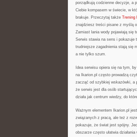
porządkują codzienne decyzje, a p
Ciebie kompasem w świecie, w któ
brakuje. Przeczytaj także
Trening 
znajdziesz treści pisane z myślą 
Zamiast lania wody pojawiają się 
Serwis stawia na sens i pokazuje
trudniejsze zagadnienia stają się m
a nie tylko szum.
Idea serwisu opiera się na tym, b
na Ikarion.pl często prowadzą cz
zacząć od szybkiej wskazówki, a p
że serwis jest dla osób startującyc
działa jak centrum wiedzy, do któ
Ważnym elementem Ikarion.pl jes
związanych z pracą, ale też z roz
pokazuje, że świat jest spójny. J
obszarze często ułatwia działania 