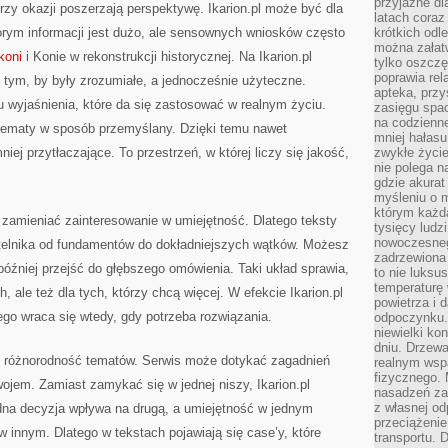
przyjazne dl
rzy okazji poszerzają perspektywę. Ikarion.pl może być dla
latach coraz
rym informacji jest dużo, ale sensownych wniosków często
krótkich odl
można załatw
koni
i Konie w rekonstrukcji historycznej. Na Ikarion.pl
tylko oszczę
poprawia rel
o tym, by były zrozumiałe, a jednocześnie użyteczne.
apteka, przy
tu wyjaśnienia, które da się zastosować w realnym życiu.
zasięgu spac
na codzienne
 tematy w sposób przemyślany. Dzięki temu nawet
mniej hałasu,
niej przytłaczające. To przestrzeń, w której liczy się jakość,
zwykłe życie
nie polega n
gdzie akurat
myśleniu o 
którym każd
y zamieniać zainteresowanie w umiejętność. Dlatego teksty
tysięcy lud
nowoczesnego
ytelnika od fundamentów do dokładniejszych wątków. Możesz
zadrzewiona 
óźniej przejść do głębszego omówienia. Taki układ sprawia,
to nie luksu
temperaturę 
h, ale też dla tych, którzy chcą więcej. W efekcie Ikarion.pl
powietrza i 
rego wraca się wtedy, gdy potrzeba rozwiązania.
odpoczynku.
niewielki ko
dniu. Drzewa
t różnorodność tematów. Serwis może dotykać zagadnień
realnym wsp
fizycznego. 
wojem. Zamiast zamykać się w jednej niszy, Ikarion.pl
nasadzeń za
z własnej od
edna decyzja wpływa na drugą, a umiejętność w jednym
przeciążenie
w innym. Dlatego w tekstach pojawiają się case’y, które
transportu. 