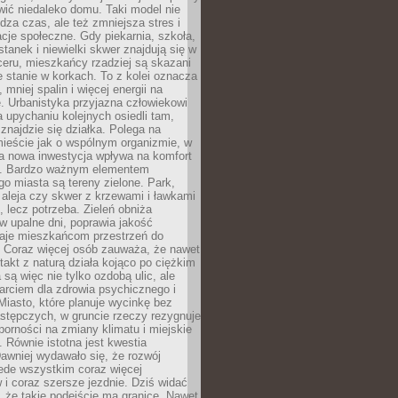
ić niedaleko domu. Taki model nie
dza czas, ale też zmniejsza stres i
acje społeczne. Gdy piekarnia, szkoła,
stanek i niewielki skwer znajdują się w
eru, mieszkańcy rzadziej są skazani
 stanie w korkach. To z kolei oznacza
 mniej spalin i więcej energii na
. Urbanistyka przyjazna człowiekowi
a upychaniu kolejnych osiedli tam,
 znajdzie się działka. Polega na
mieście jak o wspólnym organizmie, w
a nowa inwestycja wpływa na komfort
zi. Bardzo ważnym elementem
 miasta są tereny zielone. Park,
aleja czy skwer z krzewami i ławkami
s, lecz potrzeba. Zieleń obniża
w upalne dni, poprawia jakość
daje mieszkańcom przestrzeń do
 Coraz więcej osób zauważa, że nawet
ntakt z naturą działa kojąco po ciężkim
 są więc nie tylko ozdobą ulic, ale
arciem dla zdrowia psychicznego i
Miasto, które planuje wycinkę bez
stępczych, w gruncie rzeczy rezygnuje
porności na zmiany klimatu i miejskie
. Równie istotna jest kwestia
Dawniej wydawało się, że rozwój
ede wszystkim coraz więcej
i coraz szersze jezdnie. Dziś widać
, że takie podejście ma granice. Nawet