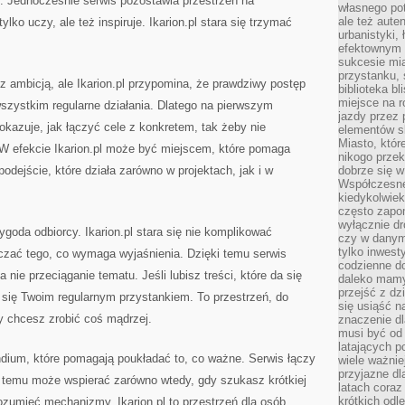
i. Jednocześnie serwis pozostawia przestrzeń na
własnego po
ale też aute
ylko uczy, ale też inspiruje. Ikarion.pl stara się trzymać
urbanistyki,
efektownym 
sukcesie mia
przystanku, 
 ambicją, ale Ikarion.pl przypomina, że prawdziwy postęp
biblioteka b
miejsce na r
 wszystkim regularne działania. Dlatego na pierwszym
jazdy przez p
okazuje, jak łączyć cele z konkretem, tak żeby nie
elementów sk
Miasto, któr
 W efekcie Ikarion.pl może być miejscem, które pomaga
nikogo prze
podejście, które działa zarówno w projektach, jak i w
dobrze się w
Współczesne 
kiedykolwiek
często zapom
wyłącznie dr
goda odbiorcy. Ikarion.pl stara się nie komplikować
czy w danym 
tylko inwest
zczać tego, co wymaga wyjaśnienia. Dzięki temu serwis
codzienne d
a nie przeciąganie tematu. Jeśli lubisz treści, które da się
daleko mamy
przejść z dz
 się Twoim regularnym przystankiem. To przestrzeń, do
się usiąść n
y chcesz zrobić coś mądrzej.
znaczenie dl
musi być od 
latających 
ndium, które pomagają poukładać to, co ważne. Serwis łączy
wiele ważnie
przyjazne dl
 temu może wspierać zarówno wtedy, gdy szukasz krótkiej
latach coraz
krótkich odl
rozumieć mechanizmy. Ikarion.pl to przestrzeń dla osób