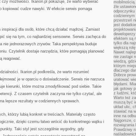
czy możliwości. Ikarion.pl pokazuje, że warto wybierać
mobilnością.
źle ustawion
po kopiować cudze nawyki. W efekcie serwis pomaga
odpoczynku to
codziennym 
przestrzeń n
jest dodatki
m inspiracji dla osób, które chcą działać mądrzej. Zamiast
projektowani
deweloperzy
pić się na tym, co najbardziej sensowne. Serwis zachęca do
efektem są m
tylko dla na
 a nie jednorazowych zrywów. Taka perspektywa buduje
większą rolę
ieniu. Czytelnik dostaje narzędzia, które pomagają planować
Nawet najle
nie zastąpi
ią reagować.
wiedzą, gdzi
którym miejs
dlaczego da
dzialności. Ikarion.pl podkreśla, że warto rozumieć
Dobrze prow
dejmować je w oparciu o doświadczenie. Serwis nie narzuca
uratować wi
błędami. Mia
zuje kierunki, które można zmodyfikować pod siebie. Takie
jak gotowy 
z ludźmi, kt
tencji. Z czasem czytelnik zaczyna nie tylko czytać, ale
Warto też za
ę na lepsze rezultaty w codziennych sprawach.
muszą być i
układ ulic, 
stawiać na w
tych, którzy lubią konkret w treściach. Materiały często
inne na odb
Najgorsze, c
ogicznie, dzięki czemu łatwo wrócić do konkretnego wątku i
rozwiązania 
punkty. Taki styl jest szczególnie wygodny, gdy
Prawdziwy r
naśladownic