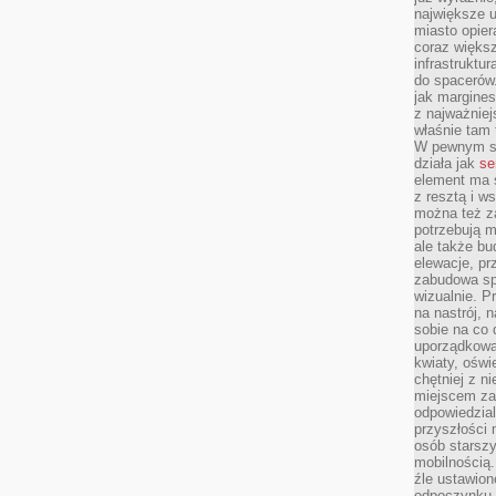
największe ul
miasto opier
coraz większ
infrastruktu
do spacerów.
jak margines
z najważniej
właśnie tam
W pewnym se
działa jak
se
element ma s
z resztą i w
można też z
potrzebują m
ale także b
elewacje, p
zabudowa sp
wizualnie. 
na nastrój, 
sobie na co 
uporządkowan
kwiaty, oświ
chętniej z ni
miejscem za
odpowiedzial
przyszłości 
osób starszy
mobilnością.
źle ustawion
odpoczynku to