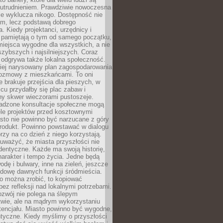
utrudnieniem. Prawdziwie nowoczesna
ie wyklucza nikogo. Dostępność nie
em, lecz podstawą dobrego
a. Kiedy projektanci, urzędnicy i
 pamiętają o tym od samego początku,
iejsca wygodne dla wszystkich, a nie
jszybszych i najsilniejszych. Coraz
 odgrywa także lokalna społeczność.
piej narysowany plan zagospodarowania
 rozmowy z mieszkańcami. To oni
e brakuje przejścia dla pieszych, w
cu przydałby się plac zabaw i
ny skwer wieczorami pustoszeje.
adzone konsultacje społeczne mogą
ele projektów przed kosztownymi
sto nie powinno być narzucane z góry
produkt. Powinno powstawać w dialogu
órzy na co dzień z niego korzystają.
uważyć, że miasta przyszłości nie
dentyczne. Każde ma swoją historię,
charakter i tempo życia. Jedne będą
odę i bulwary, inne na zieleń, jeszcze
udowę dawnych funkcji śródmieścia.
o można zrobić, to kopiować
bez refleksji nad lokalnymi potrzebami.
ozwój nie polega na ślepym
twie, ale na mądrym wykorzystaniu
tencjału. Miasto powinno być wygodne,
ntyczne. Kiedy myślimy o przyszłości