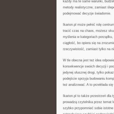
każdy ma te same warunki, budżet 
metody realistyczne, zamiast śle
podejmować decyzje świadomie.
Ikarion.pl może pełnić rolę centru
tracić czas na chaos, możesz sku
myślenia w kategoriach porządku,
ciągłość, bo opiera się na zrozum
rzeczywistość, zamiast tylko na n
W tle obecna jest też idea odpowie
konsekwencje swoich decyzji i po
jedynej słusznej drogi, tylko poka
podejście sprzyja budowaniu kompe
też analizować. A to przekłada si
Ikarion.pl to także przestrzeń dla 
prowadzą czytelnika przez temat l
szybko przypomnieć sobie istotne 