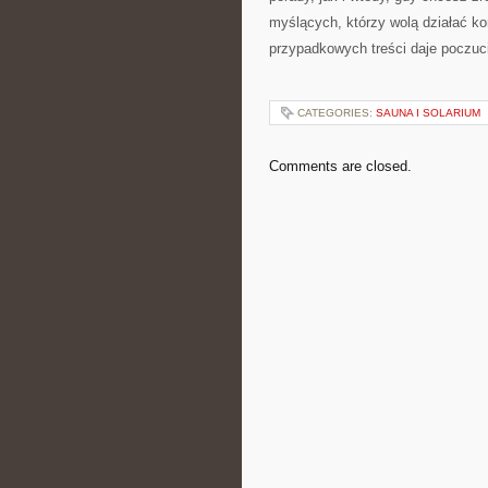
myślących, którzy wolą działać ko
przypadkowych treści daje poczucie
CATEGORIES:
SAUNA I SOLARIUM
Comments are closed.