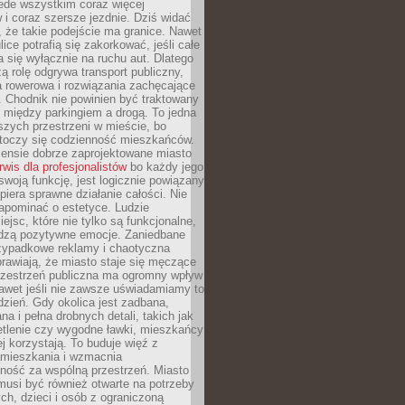
ede wszystkim coraz więcej
i coraz szersze jezdnie. Dziś widać
, że takie podejście ma granice. Nawet
ice potrafią się zakorkować, jeśli całe
a się wyłącznie na ruchu aut. Dlatego
ą rolę odgrywa transport publiczny,
ra rowerowa i rozwiązania zachęcające
 Chodnik nie powinien być traktowany
 między parkingiem a drogą. To jedna
szych przestrzeni w mieście, bo
 toczy się codzienność mieszkańców.
nsie dobrze zaprojektowane miasto
rwis dla profesjonalistów
bo każdy jego
woją funkcję, jest logicznie powiązany
spiera sprawne działanie całości. Nie
apominać o estetyce. Ludzie
iejsc, które nie tylko są funkcjonalne,
udzą pozytywne emocje. Zaniedbane
rzypadkowe reklamy i chaotyczna
rawiają, że miasto staje się męczące
Przestrzeń publiczna ma ogromny wpływ
nawet jeśli nie zawsze uświadamiamy to
dzień. Gdy okolica jest zadbana,
a i pełna drobnych detali, takich jak
etlenie czy wygodne ławki, mieszkańcy
ej korzystają. To buduje więź z
mieszkania i wzmacnia
ność za wspólną przestrzeń. Miasto
musi być również otwarte na potrzeby
ch, dzieci i osób z ograniczoną