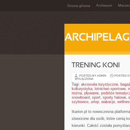
Archiwum
Marzec
Strona główna
ARCHIPELAG
TRENING KONI
POSTED BY ADMIN
POSTED ON
WYŁĄCZONA
Tagi:
akcesoria turystyczne
,
baga
kulturystyka
,
lotnictwo sportowe
,
n
nożna
,
pływanie
,
podróże tematyc
snowboard
,
sport
,
sporty halowe
,
s
szybowce
,
urlop
,
wakacje
,
wellnes
Ikarion.pl to nowoczesna platforma
stworzone dla osób, które cenią k
kierunki. Całość została pomyślana