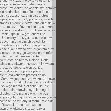
a ludzi w każdym wieku. W ostatnich
 częściej mówi się o idei miasta
egłości, w którym najważniejsze sprawy
ić niedaleko domu. Taki model nie
dza czas, ale też zmniejsza stres i
acje społeczne. Gdy piekarnia, szkoła,
stanek i niewielki skwer znajdują się w
eru, mieszkańcy rzadziej są skazani
 stanie w korkach. To z kolei oznacza
 mniej spalin i więcej energii na
. Urbanistyka przyjazna człowiekowi
a upychaniu kolejnych osiedli tam,
 znajdzie się działka. Polega na
mieście jak o wspólnym organizmie, w
a nowa inwestycja wpływa na komfort
zi. Bardzo ważnym elementem
 miasta są tereny zielone. Park,
aleja czy skwer z krzewami i ławkami
s, lecz potrzeba. Zieleń obniża
w upalne dni, poprawia jakość
daje mieszkańcom przestrzeń do
 Coraz więcej osób zauważa, że nawet
ntakt z naturą działa kojąco po ciężkim
 są więc nie tylko ozdobą ulic, ale
arciem dla zdrowia psychicznego i
Miasto, które planuje wycinkę bez
stępczych, w gruncie rzeczy rezygnuje
porności na zmiany klimatu i miejskie
. Równie istotna jest kwestia
Dawniej wydawało się, że rozwój