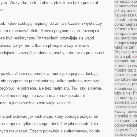
oznacza prz
ykę. Wszystko po to, żeby czytelnik nie tylko przejrzał
samochodów 
at.
już wyraźnie
największe ul
miasto opier
osób, które szukają inspiracji do zmian. Czasem wystarczy
coraz większ
infrastruktu
sca i zobaczyć efekt. Serwis przypomina, że rozwój nie
do spacerów.
e być realistyczny. W treściach przewijają się wątki
jak margines
z najważniej
łości. Dzięki temu Ikarion.pl wspiera czytelnika w
właśnie tam
W pewnym se
dejście szczególnie docenią osoby, które wolą proces niż
działa jak
se
element ma s
z resztą i w
można też z
języka. Zdania są proste, a trudniejsze pojęcia dostają
potrzebują m
ale także b
 nie przypomina przebijania się, tylko spokojną rozmowę.
elewacje, p
zegółów, ile potrzeba, ale bez nadmiaru. Taki styl sprawia,
zabudowa sp
wizualnie. 
ależnie od tego, ile czasu masz i czego akurat
na nastrój, 
sobie na co 
 nużą, a jednocześnie zostawiają wniosek.
uporządkowan
kwiaty, oświ
chętniej z ni
żna potraktować jak instrukcję, który pomaga przejść od
miejscem za
dostaje nie tylko dlaczego, ale też w jaki sposób. Taki
odpowiedzial
przyszłości 
ych rozwiązań. Często pojawiają się alternatywy, bo nie
osób starszy