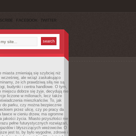
SCRIBE
FACEBOOK
TWITTER
miasta zmieniają się szybciej niż
 wcześniej, ale wciąż zaskakująco
inamy, że ich prawdziwą siłą nie są
ogi, budynki i centra handlowe. O tym,
miejscu dobrze się żyje, decydują nie
ycje liczone w milionach, lecz także
oświadczenia mieszkańców. To, jak
 do parku, czy można bezpiecznie
ieckiem przez ulicę, czy po pracy da
a ławce w cieniu drzew, ma ogromne
a jakości życia. Miasto przyszłości nie
razu pełne futurystycznych rozwiązań,
pojazdów i błyszczących wieżowców. O
jsze jest to, by było wygodne, zdrowe i