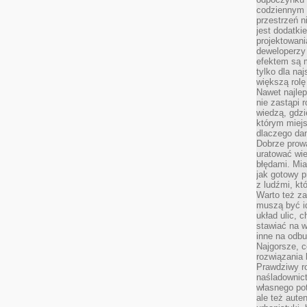
codziennym 
przestrzeń n
jest dodatki
projektowani
deweloperzy
efektem są m
tylko dla na
większą rolę
Nawet najle
nie zastąpi
wiedzą, gdzi
którym miejs
dlaczego da
Dobrze prow
uratować wi
błędami. Mia
jak gotowy 
z ludźmi, kt
Warto też za
muszą być i
układ ulic, 
stawiać na w
inne na odb
Najgorsze, c
rozwiązania 
Prawdziwy r
naśladownic
własnego po
ale też aute