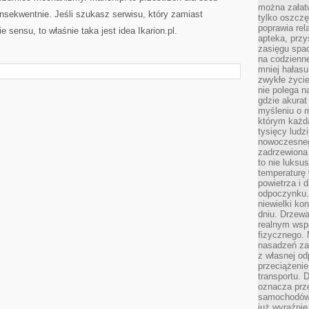
można załatw
nsekwentnie. Jeśli szukasz serwisu, który zamiast
tylko oszczę
poprawia rel
 sensu, to właśnie taka jest idea Ikarion.pl.
apteka, przy
zasięgu spac
na codzienne
mniej hałasu,
zwykłe życie
nie polega n
gdzie akurat
myśleniu o 
którym każd
tysięcy lud
nowoczesnego
zadrzewiona 
to nie luksu
temperaturę 
powietrza i 
odpoczynku.
niewielki ko
dniu. Drzewa
realnym wsp
fizycznego. 
nasadzeń za
z własnej od
przeciążenie
transportu. 
oznacza prz
samochodów 
już wyraźnie