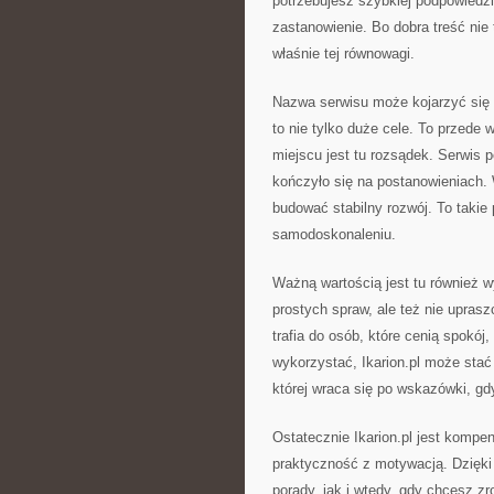
potrzebujesz szybkiej podpowiedz
zastanowienie. Bo dobra treść nie t
właśnie tej równowagi.
Nazwa serwisu może kojarzyć się z
to nie tylko duże cele. To przede
miejscu jest tu rozsądek. Serwis p
kończyło się na postanowieniach.
budować stabilny rozwój. To takie 
samodoskonaleniu.
Ważną wartością jest tu również wy
prostych spraw, ale też nie upras
trafia do osób, które cenią spokój, 
wykorzystać, Ikarion.pl może stać
której wraca się po wskazówki, gd
Ostatecznie Ikarion.pl jest kompe
praktyczność z motywacją. Dzięki
porady, jak i wtedy, gdy chcesz z