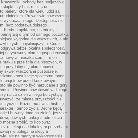
 Krawężniki, schody bez podjazdów,
e słupki czy brak miejsc do
 bariery, które dla wielu ludzi są
utrudnieniem. Prawdziwie nowoczesna
ie wyklucza nikogo. Dostępność nie
em, lecz podstawą dobrego
a. Kiedy projektanci, urzędnicy i
 pamiętają o tym od samego początku,
iejsca wygodne dla wszystkich, a nie
jszybszych i najsilniejszych. Coraz
 odgrywa także lokalna społeczność.
piej narysowany plan zagospodarowania
 rozmowy z mieszkańcami. To oni
e brakuje przejścia dla pieszych, w
cu przydałby się plac zabaw i
ny skwer wieczorami pustoszeje.
adzone konsultacje społeczne mogą
ele projektów przed kosztownymi
sto nie powinno być narzucane z góry
produkt. Powinno powstawać w dialogu
órzy na co dzień z niego korzystają.
uważyć, że miasta przyszłości nie
dentyczne. Każde ma swoją historię,
charakter i tempo życia. Jedne będą
odę i bulwary, inne na zieleń, jeszcze
udowę dawnych funkcji śródmieścia.
o można zrobić, to kopiować
bez refleksji nad lokalnymi potrzebami.
ozwój nie polega na ślepym
twie, ale na mądrym wykorzystaniu