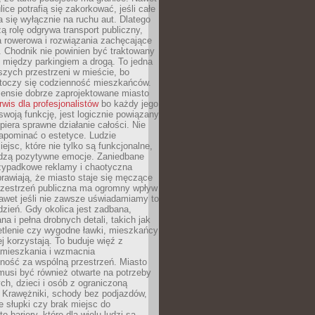
ice potrafią się zakorkować, jeśli całe
a się wyłącznie na ruchu aut. Dlatego
ą rolę odgrywa transport publiczny,
ra rowerowa i rozwiązania zachęcające
 Chodnik nie powinien być traktowany
 między parkingiem a drogą. To jedna
szych przestrzeni w mieście, bo
 toczy się codzienność mieszkańców.
nsie dobrze zaprojektowane miasto
rwis dla profesjonalistów
bo każdy jego
woją funkcję, jest logicznie powiązany
spiera sprawne działanie całości. Nie
apominać o estetyce. Ludzie
iejsc, które nie tylko są funkcjonalne,
udzą pozytywne emocje. Zaniedbane
rzypadkowe reklamy i chaotyczna
rawiają, że miasto staje się męczące
Przestrzeń publiczna ma ogromny wpływ
nawet jeśli nie zawsze uświadamiamy to
dzień. Gdy okolica jest zadbana,
a i pełna drobnych detali, takich jak
etlenie czy wygodne ławki, mieszkańcy
ej korzystają. To buduje więź z
mieszkania i wzmacnia
ność za wspólną przestrzeń. Miasto
musi być również otwarte na potrzeby
ch, dzieci i osób z ograniczoną
 Krawężniki, schody bez podjazdów,
e słupki czy brak miejsc do
 bariery, które dla wielu ludzi są