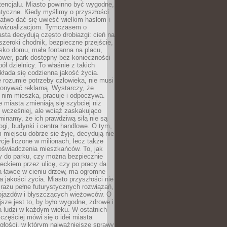
tencjału. Miasto powinno być wygodne,
ntyczne. Kiedy myślimy o przyszłości
 łatwo dać się uwieść wielkim hasłom i
wizualizacjom. Tymczasem o
sta decydują często drobiazgi: cień na
szeroki chodnik, bezpieczne przejście,
lisko domu, mała fontanna na placu,
ower, park dostępny bez konieczności
ół dzielnicy. To właśnie z takich
łada się codzienna jakość życia.
e rozumie potrzeby człowieka, nie musi
konywać reklamą. Wystarczy, że
 nim mieszka, pracuje i odpoczywa.
miasta zmieniają się szybciej niż
 wcześniej, ale wciąż zaskakująco
inamy, że ich prawdziwą siłą nie są
ogi, budynki i centra handlowe. O tym,
miejscu dobrze się żyje, decydują nie
ycje liczone w milionach, lecz także
oświadczenia mieszkańców. To, jak
 do parku, czy można bezpiecznie
ieckiem przez ulicę, czy po pracy da
a ławce w cieniu drzew, ma ogromne
a jakości życia. Miasto przyszłości nie
razu pełne futurystycznych rozwiązań,
pojazdów i błyszczących wieżowców. O
jsze jest to, by było wygodne, zdrowe i
a ludzi w każdym wieku. W ostatnich
 częściej mówi się o idei miasta
egłości, w którym najważniejsze sprawy