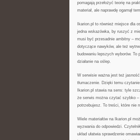
pomagają przełożyć teorię na prakt
materiał, ale naprawdę ogarnął tem
Ikarion.pl to również miejsce dla 
jedna wskazówka, by ruszyć z miej
musi być przesadnie ambitny – moż
dotyczące nawyków, ale też wytrwa
budowaniu lepszych wyborów. To po
działanie na oślep.
W serwisie ważna jest też jasność 
tłumaczenie. Dzięki temu czytanie
Ikarion.pl stawia na sens: tyle szc
że serwis można czytać szybko – z
potrzebujesz. To treści, które nie
Wiele materiałów na Ikarion.pl mo
wyzwania do odpowiedzi. Czytelnik 
układ ułatwia sprawdzenie omawian