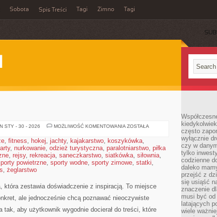
Sobota
Tagi
Zimno
Tagi
Spis Treści
SUB
I
Współczesne 
kiedykolwiek
TRENING
 STY - 30 - 2026
MOŻLIWOŚĆ KOMENTOWANIA
ZOSTAŁA
często zapom
KONI
wyłącznie dr
że
,
fitness
,
hokej
,
jachty
,
kajakarstwo
,
koszykówka
,
czy w danym 
arty
,
nurkowanie
,
odzież turystyczna
,
paralotniarstwo
,
piłka
tylko inwest
zne
,
rejsy
,
rekreacja
,
saneczkarstwo
,
siatkówka
,
siłownia
,
codzienne d
porty powietrzne
,
sporty wodne
,
sporty zimowe
,
statki
,
daleko mamy
s
,
żeglarstwo
przejść z dz
się usiąść n
, która zestawia doświadczenie z inspiracją. To miejsce
znaczenie dl
musi być od 
onkret, ale jednocześnie chcą poznawać nieoczywiste
latających 
 tak, aby użytkownik wygodnie docierał do treści, które
wiele ważnie