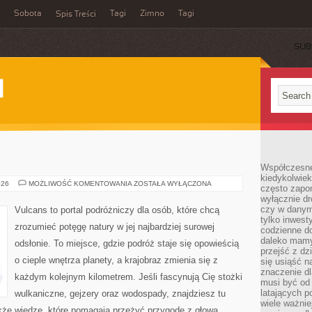
Sobota
Tagi
Zimno
Tagi
Spis Treści
SUB
I
Współczesne 
kiedykolwiek
JEZIORA
026
MOŻLIWOŚĆ KOMENTOWANIA
ZOSTAŁA WYŁĄCZONA
często zapom
SŁONE
wyłącznie dr
czy w danym 
Vulcans to portal podróżniczy dla osób, które chcą
tylko inwest
zrozumieć potęgę natury w jej najbardziej surowej
codzienne d
daleko mamy
odsłonie. To miejsce, gdzie podróż staje się opowieścią
przejść z dz
o cieple wnętrza planety, a krajobraz zmienia się z
się usiąść n
znaczenie dl
każdym kolejnym kilometrem. Jeśli fascynują Cię stożki
musi być od 
latających 
wulkaniczne, gejzery oraz wodospady, znajdziesz tu
wiele ważnie
także wiedzę, które pomagają przeżyć przygodę z głową.