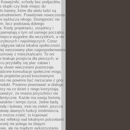
 Krawężniki, schody bez podjazdów,
e słupki czy brak miejsc do
 bariery, które dla wielu ludzi są
utrudnieniem. Prawdziwie nowoczesna
ie wyklucza nikogo. Dostępność nie
em, lecz podstawą dobrego
a. Kiedy projektanci, urzędnicy i
 pamiętają o tym od samego początku,
iejsca wygodne dla wszystkich, a nie
jszybszych i najsilniejszych. Coraz
 odgrywa także lokalna społeczność.
piej narysowany plan zagospodarowania
 rozmowy z mieszkańcami. To oni
e brakuje przejścia dla pieszych, w
cu przydałby się plac zabaw i
ny skwer wieczorami pustoszeje.
adzone konsultacje społeczne mogą
ele projektów przed kosztownymi
sto nie powinno być narzucane z góry
produkt. Powinno powstawać w dialogu
órzy na co dzień z niego korzystają.
uważyć, że miasta przyszłości nie
dentyczne. Każde ma swoją historię,
charakter i tempo życia. Jedne będą
odę i bulwary, inne na zieleń, jeszcze
udowę dawnych funkcji śródmieścia.
o można zrobić, to kopiować
bez refleksji nad lokalnymi potrzebami.
ozwój nie polega na ślepym
twie, ale na mądrym wykorzystaniu