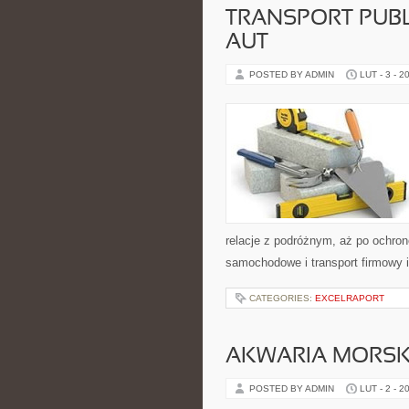
TRANSPORT PUBL
AUT
POSTED BY ADMIN
LUT - 3 - 2
relacje z podróżnym, aż po ochro
samochodowe i transport firmowy i
CATEGORIES:
EXCELRAPORT
AKWARIA MORSK
POSTED BY ADMIN
LUT - 2 - 2