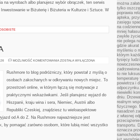
a na wyrobach albo planujesz wybór obrączek, ten serwis
można załatw
tylko oszczę
e Inwestowanie w Biżuterię i Biżuteria w Kulturze i Sztuce. W
poprawia rel
apteka, przy
zasięgu spac
na codzienne
 OSOBISTE
mniej hałasu,
zwykłe życie
nie polega n
gdzie akurat
A
myśleniu o 
którym każd
tysięcy lud
WIELKA
026
MOŻLIWOŚĆ KOMENTOWANIA
ZOSTAŁA WYŁĄCZONA
BRYTANIA
nowoczesnego
zadrzewiona 
Rushmore to blog podróżniczy, który powstał z myślą o
to nie luksu
temperaturę 
osobach zakochanych w odkrywaniu nowych miejsc. To
powietrza i 
przestrzeń online, w którym łączą się motywacje z
odpoczynku.
niewielki ko
praktycznymi wskazówkami. Jeśli planujesz wyjazd do
dniu. Drzewa
realnym wsp
Hiszpanii, kraju wina i sera, Niemiec, Austrii albo
fizycznego. 
Republiki Czeskiej, znajdziesz tu wieloaspektowe
nasadzeń za
z własnej od
wyjazd od A do Z. Na Rushmore najważniejsze jest
przeciążenie
ak, by pomagać zarówno osobom, które lubią mieć wszystko
transportu. 
oznacza prz
samochodów 
już wyraźnie