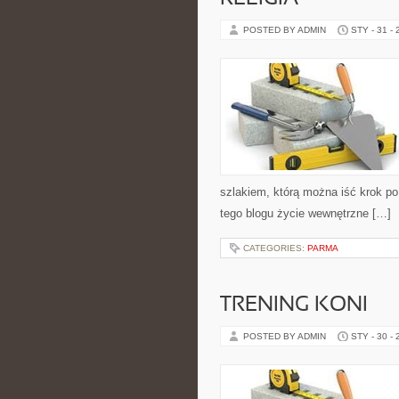
POSTED BY ADMIN
STY - 31 -
szlakiem, którą można iść krok p
tego blogu życie wewnętrzne […]
CATEGORIES:
PARMA
TRENING KONI
POSTED BY ADMIN
STY - 30 -