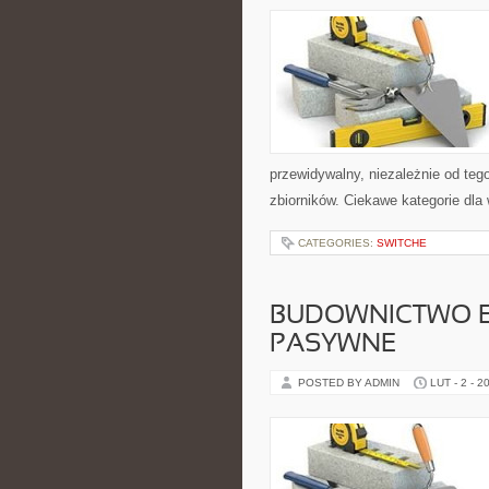
przewidywalny, niezależnie od tego
zbiorników. Ciekawe kategorie dla 
CATEGORIES:
SWITCHE
BUDOWNICTWO E
PASYWNE
POSTED BY ADMIN
LUT - 2 - 2