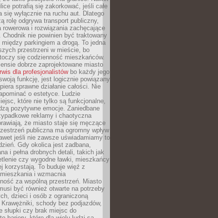
ice potrafią się zakorkować, jeśli całe
a się wyłącznie na ruchu aut. Dlatego
ą rolę odgrywa transport publiczny,
ra rowerowa i rozwiązania zachęcające
 Chodnik nie powinien być traktowany
 między parkingiem a drogą. To jedna
szych przestrzeni w mieście, bo
 toczy się codzienność mieszkańców.
nsie dobrze zaprojektowane miasto
rwis dla profesjonalistów
bo każdy jego
woją funkcję, jest logicznie powiązany
spiera sprawne działanie całości. Nie
apominać o estetyce. Ludzie
iejsc, które nie tylko są funkcjonalne,
udzą pozytywne emocje. Zaniedbane
rzypadkowe reklamy i chaotyczna
rawiają, że miasto staje się męczące
Przestrzeń publiczna ma ogromny wpływ
nawet jeśli nie zawsze uświadamiamy to
dzień. Gdy okolica jest zadbana,
a i pełna drobnych detali, takich jak
etlenie czy wygodne ławki, mieszkańcy
ej korzystają. To buduje więź z
mieszkania i wzmacnia
ność za wspólną przestrzeń. Miasto
musi być również otwarte na potrzeby
ch, dzieci i osób z ograniczoną
 Krawężniki, schody bez podjazdów,
e słupki czy brak miejsc do
 bariery, które dla wielu ludzi są