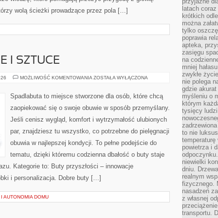
przyjazne dl
latach coraz
tórzy wolą ścieżki prowadzące przez pola […]
krótkich odl
można załatw
tylko oszczę
poprawia rel
apteka, przy
zasięgu spac
E I SZTUCE
na codzienne
mniej hałasu,
zwykłe życie
BUTY
026
MOŻLIWOŚĆ KOMENTOWANIA
ZOSTAŁA WYŁĄCZONA
nie polega n
W
KULTURZE
gdzie akurat
I
Spadlabuta to miejsce stworzone dla osób, które chcą
myśleniu o 
SZTUCE
którym każd
zaopiekować się o swoje obuwie w sposób przemyślany.
tysięcy lud
nowoczesnego
Jeśli cenisz wygląd, komfort i wytrzymałość ulubionych
zadrzewiona 
par, znajdziesz tu wszystko, co potrzebne do pielęgnacji
to nie luksu
temperaturę 
obuwia w najlepszej kondycji. To pełne podejście do
powietrza i 
tematu, dzięki któremu codzienna dbałość o buty staje
odpoczynku.
niewielki ko
azu. Kategorie to: Buty przyszłości – innowacje
dniu. Drzewa
realnym wsp
bki i personalizacja. Dobre buty […]
fizycznego. 
nasadzeń za
 I AUTONOMIA DOMU
z własnej od
przeciążenie
transportu. 