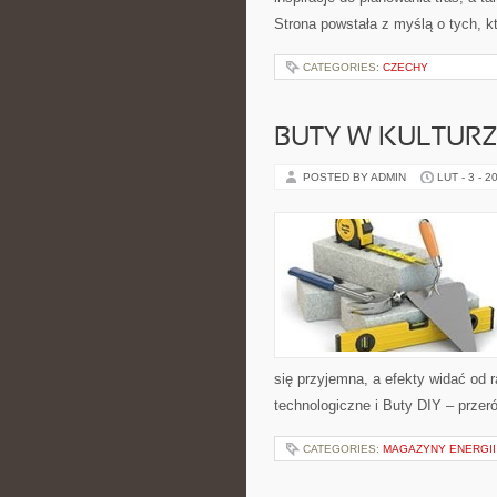
Strona powstała z myślą o tych, k
CATEGORIES:
CZECHY
BUTY W KULTURZ
POSTED BY ADMIN
LUT - 3 - 2
się przyjemna, a efekty widać od r
technologiczne i Buty DIY – przeró
CATEGORIES:
MAGAZYNY ENERGII