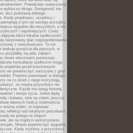
utrudnieniem. Prawdziwie nowoczesna
ie wyklucza nikogo. Dostępność nie
em, lecz podstawą dobrego
a. Kiedy projektanci, urzędnicy i
 pamiętają o tym od samego początku,
iejsca wygodne dla wszystkich, a nie
jszybszych i najsilniejszych. Coraz
 odgrywa także lokalna społeczność.
piej narysowany plan zagospodarowania
 rozmowy z mieszkańcami. To oni
e brakuje przejścia dla pieszych, w
cu przydałby się plac zabaw i
ny skwer wieczorami pustoszeje.
adzone konsultacje społeczne mogą
ele projektów przed kosztownymi
sto nie powinno być narzucane z góry
produkt. Powinno powstawać w dialogu
órzy na co dzień z niego korzystają.
uważyć, że miasta przyszłości nie
dentyczne. Każde ma swoją historię,
charakter i tempo życia. Jedne będą
odę i bulwary, inne na zieleń, jeszcze
udowę dawnych funkcji śródmieścia.
o można zrobić, to kopiować
bez refleksji nad lokalnymi potrzebami.
ozwój nie polega na ślepym
twie, ale na mądrym wykorzystaniu
tencjału. Miasto powinno być wygodne,
ntyczne. Kiedy myślimy o przyszłości