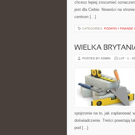
chcesz lepiej zrozumieć oznaczeni
jest dla Ciebie. Nowości na stroni
centrum […]
CATEGORIES:
PODATKI I FINANSE
WIELKA BRYTANI
POSTED BY ADMIN
LUT - 1 - 2
spojrzenie na to, jak zaplanować 
doświadczenie. Treści powstają t
pod […]