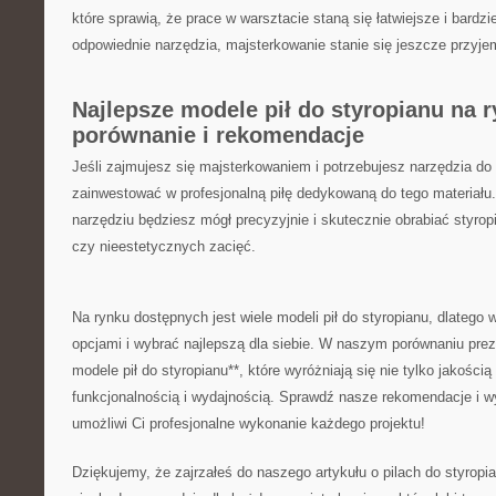
które sprawią, ‌że prace ⁤w ⁢warsztacie staną ⁣się łatwiejsze⁢ i⁢ bard
odpowiednie narzędzia, majsterkowanie stanie się jeszcze przyje
Najlepsze modele pił do styropianu na ryn
porównanie⁤ i rekomendacje
Jeśli zajmujesz⁣ się majsterkowaniem i potrzebujesz narzędzia do c
zainwestować w profesjonalną piłę dedykowaną ‍do⁤ tego materiał
narzędziu będziesz mógł precyzyjnie i skutecznie‌ obrabiać styro
czy nieestetycznych zacięć.
Na rynku dostępnych jest wiele‍ modeli pił do styropianu, dlatego
opcjami i wybrać‍ najlepszą ⁣dla⁤ siebie. W naszym porównaniu prez
modele pił ⁤do⁣ styropianu**, które wyróżniają się⁢ nie tylko jakości
funkcjonalnością i ⁢wydajnością. Sprawdź nasze rekomendacje i wy
umożliwi Ci profesjonalne⁤ wykonanie każdego⁤ projektu!
Dziękujemy,​ że zajrzałeś ‍do naszego artykułu o pilach do styropia