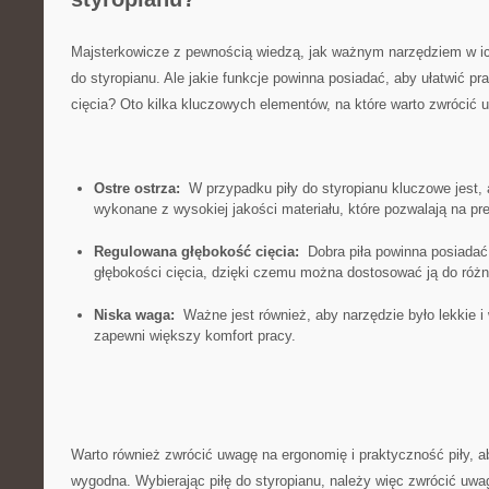
Majsterkowicze z⁣ pewnością wiedzą, jak⁣ ważnym narzędziem w ‍ich w
do styropianu. Ale jakie⁣ funkcje ⁢powinna posiadać, aby ułatwić‌ p
cięcia? Oto kilka ‌kluczowych elementów, na ‍które warto zwrócić 
Ostre‌ ostrza:
⁤ W przypadku‌ piły do styropianu kluczowe jest, a
wykonane z wysokiej‍ jakości materiału, które pozwalają na precy
Regulowana głębokość cięcia:
⁣ Dobra piła⁣ powinna⁤ posiada
głębokości cięcia, dzięki ‌czemu można ⁢dostosować⁣ ją⁣ do róż
Niska‌ waga:
⁤ Ważne‌ jest również, aby narzędzie było lekkie i
zapewni ​większy ​komfort pracy.
Warto również ‌zwrócić‌ uwagę na ergonomię i praktyczność piły, aby
wygodna. Wybierając piłę do styropianu, ​należy więc zwrócić uwagę 