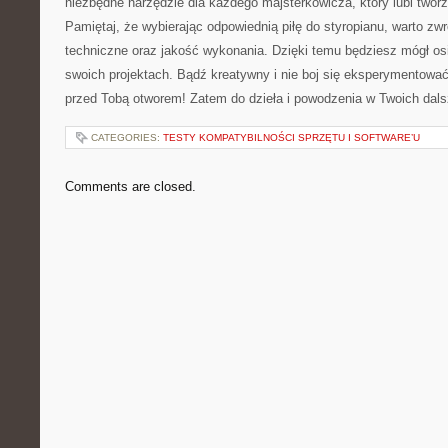
niezbędne narzędzie dla każdego majsterkowicza, ‌który lubi twor
‌Pamiętaj, ‌że wybierając odpowiednią ⁣piłę do styropianu, warto zw
techniczne oraz jakość‌ wykonania. Dzięki temu będziesz mógł osi
‌swoich ‍projektach. Bądź kreatywny i nie boj się eksperymentować 
przed ⁤Tobą ⁤otworem! Zatem ⁤do ‌dzieła i⁢ powodzenia‌ w‌ Twoich dal
CATEGORIES:
TESTY KOMPATYBILNOŚCI SPRZĘTU I SOFTWARE’U
Comments are closed.