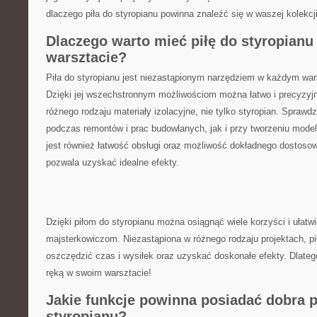
dlaczego⁤ piła do styropianu powinna znaleźć się w waszej kolekcji
Dlaczego warto mieć⁢ piłę ​do styropianu
warsztacie?
Piła do styropianu jest niezastąpionym ‌narzędziem ‍w każdym wa
Dzięki​ jej wszechstronnym możliwościom można łatwo i ⁣precyzyj
różnego‍ rodzaju materiały izolacyjne, nie tylko styropian. Sprawd
podczas ‌remontów i prac budowlanych, jak ⁢i przy tworzeniu modeli 
jest również ⁤łatwość obsługi oraz możliwość dokładnego dostosowa
‌pozwala uzyskać⁣ idealne efekty.
Dzięki piłom ⁢do styropianu można osiągnąć ‌wiele korzyści i ułatwi
majsterkowiczom. Niezastąpiona w różnego rodzaju ‌projektach, piła
oszczędzić czas i ⁢wysiłek oraz uzyskać doskonałe efekty. Dlateg
ręką w swoim ⁤warsztacie!
Jakie funkcje ⁣powinna‍ posiadać dobra p
styropianu?