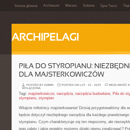
Archiwum
Marzec
Sobota
Tagi
Strona główna
Spis Treści
ARCHIPELAGI
PIŁA DO STYROPIANU: NIEZBĘD
DLA MAJSTERKOWICZÓW
POSTED BY ADMIN
POSTED ON LUT - 22 - 2025
MOŻLIWOŚĆ 
WYŁĄCZONA
Tagi:
majsterkowicze
,
narzędzia
,
narzędzia budowlane
,
Piła do st
styropianu
,
styropian
Witajcie miłośnicy majsterkowania! Dzisiaj ‌przygotowaliśmy dla was
będzie dotyczył niezbędnego narzędzia‍ dla każdego prawdziwego D
styropianu. Czym charakteryzuje się ten niepozorny, ale ‌niezwykl
jego zalety i jakie projekty możemy dzięki niemu zrealizować? Pr