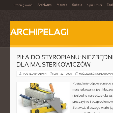
Archiwum
Marzec
Sobota
Tagi
Strona główna
Spis Treści
ARCHIPELAGI
PIŁA DO STYROPIANU: NIEZBĘD
DLA MAJSTERKOWICZÓW
POSTED BY ADMIN
LUT - 22 - 2025
MOŻLIWOŚĆ KOMENTOWA
Posiadanie odpowiedniego s
majsterkowania jest kluczow
niezbędne narzędzie dla ws
precyzyjnie i bezproblemowo
Sprawdź, dlaczego warto ją 