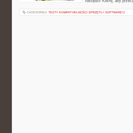
narzędzi! Kliknij, aby przec
CATEGORIES:
TESTY KOMPATYBILNOŚCI SPRZĘTU I SOFTWARE’U