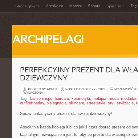
Archiwum
Marzec
Sobota
Tagi
Strona główna
Spis Treści
ARCHIPELAGI
PERFEKCYJNY PREZENT DLA WŁA
DZIEWCZYNY
POSTED BY ADMIN
POSTED ON STY - 2 - 2026
MOŻLIWOŚĆ K
WYŁĄCZONA
Tagi:
fashioninspo
,
haircare
,
kosmetyki
,
makijaż
,
moda
,
modadam
outfitoftheday
,
pielegnacja
,
skincare
,
streetstyle
,
styl
,
stylizacje
,
t
Spraw fantastyczny prezent dla swojej dziewczyny!
Absolutnie każda kobieta lubi co jakiś czas dostać prezent od s
kapitalnym rozwiązaniem jest to, aby po prostu dla własnej dziewc