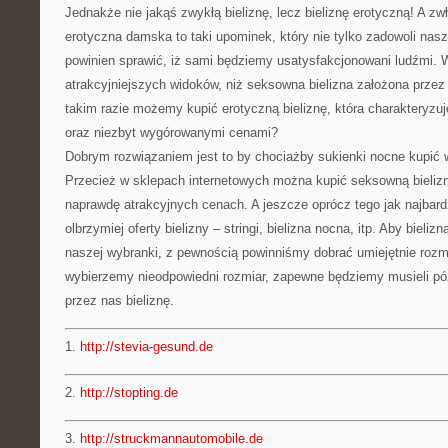
Jednakże nie jakąś zwykłą bieliznę, lecz bieliznę erotyczną! A zw
erotyczna damska to taki upominek, który nie tylko zadowoli nas
powinien sprawić, iż sami będziemy usatysfakcjonowani ludźmi. 
atrakcyjniejszych widoków, niż seksowna bielizna założona przez 
takim razie możemy kupić erotyczną bieliznę, która charakteryzuj
oraz niezbyt wygórowanymi cenami?
Dobrym rozwiązaniem jest to by chociażby sukienki nocne kupić 
Przecież w sklepach internetowych można kupić seksowną bieliz
naprawdę atrakcyjnych cenach. A jeszcze oprócz tego jak najbar
olbrzymiej oferty bielizny – stringi, bielizna nocna, itp. Aby bieli
naszej wybranki, z pewnością powinniśmy dobrać umiejętnie rozmia
wybierzemy nieodpowiedni rozmiar, zapewne będziemy musieli pó
przez nas bieliznę.
1.
http://stevia-gesund.de
2.
http://stopting.de
3.
http://struckmannautomobile.de