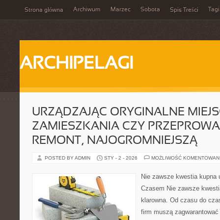
Archiwum
Marzec
Sobota
Tagi
Strona główna
Spis Treści
ARCHIPELAGI
URZĄDZAJĄC ORYGINALNE MIEJS
ZAMIESZKANIA CZY PRZEPROW
REMONT, NAJOGROMNIEJSZĄ
POSTED BY ADMIN
STY - 2 - 2026
MOŻLIWOŚĆ KOMENTOWAN
Nie zawsze kwestia kupna u
Czasem Nie zawsze kwestia
klarowna. Od czasu do czas
firm muszą zagwarantować 