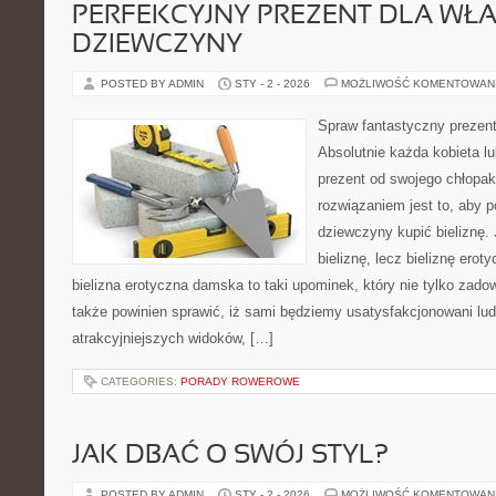
PERFEKCYJNY PREZENT DLA WŁA
DZIEWCZYNY
POSTED BY ADMIN
STY - 2 - 2026
MOŻLIWOŚĆ KOMENTOWAN
Spraw fantastyczny prezent
Absolutnie każda kobieta lu
prezent od swojego chłopa
rozwiązaniem jest to, aby p
dziewczyny kupić bieliznę.
bieliznę, lecz bieliznę erot
bielizna erotyczna damska to taki upominek, który nie tylko zado
także powinien sprawić, iż sami będziemy usatysfakcjonowani lu
atrakcyjniejszych widoków, […]
CATEGORIES:
PORADY ROWEROWE
JAK DBAĆ O SWÓJ STYL?
POSTED BY ADMIN
STY - 2 - 2026
MOŻLIWOŚĆ KOMENTOWAN