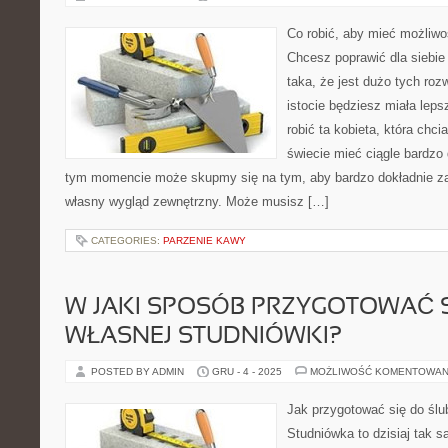
Co robić, aby mieć możliw
Chcesz poprawić dla siebie
taka, że jest dużo tych roz
istocie będziesz miała lep
robić ta kobieta, która chci
świecie mieć ciągle bardzo
tym momencie może skupmy się na tym, aby bardzo dokładnie za
własny wygląd zewnętrzny. Może musisz […]
CATEGORIES:
PARZENIE KAWY
W JAKI SPOSÓB PRZYGOTOWAĆ 
WŁASNEJ STUDNIÓWKI?
POSTED BY ADMIN
GRU - 4 - 2025
MOŻLIWOŚĆ KOMENTOWAN
Jak przygotować się do ślu
Studniówka to dzisiaj tak 