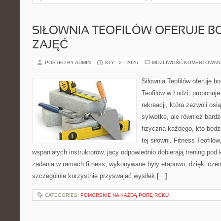
SIŁOWNIA TEOFILÓW OFERUJE B
ZAJĘĆ
POSTED BY ADMIN
STY - 2 - 2026
MOŻLIWOŚĆ KOMENTOWAN
Siłownia Teofilów oferuje b
Teofilów w Łodzi, proponuje
rekreacji, która zezwoli os
sylwetkę, ale również bard
fizyczną każdego, kto będzi
tej siłowni. Fitness Teofiló
wspaniałych instruktorów, jacy odpowiednio dobierają trening pod 
zadania w ramach fitness, wykonywane były etapowo, dzięki cze
szczególnie korzystnie przyswajać wysiłek […]
CATEGORIES:
POMORSKIE NA KAŻDĄ PORĘ ROKU