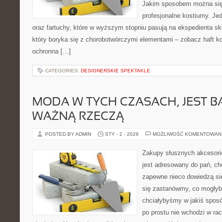
Jakim sposobem można się 
profesjonalne kostiumy. Je
oraz fartuchy, które w wyższym stopniu pasują na ekspedienta skl
który boryka się z chorobotwórczymi elementami – zobacz haft 
ochronna […]
CATEGORIES:
DESIGNERSKIE SPEKTAKLE
MODA W TYCH CZASACH, JEST 
WAŻNĄ RZECZĄ
POSTED BY ADMIN
STY - 2 - 2026
MOŻLIWOŚĆ KOMENTOWAN
Zakupy słusznych akcesori
jest adresowany do pań, c
zapewne nieco dowiedzą si
się zastanówmy, co mogłyby
chciałybyśmy w jakiś sposó
po prostu nie wchodzi w ra