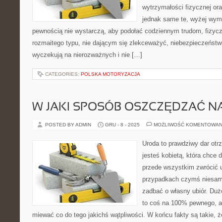
wytrzymałości fizycznej ora
jednak same te, wyżej wym
pewnością nie wystarczą, aby podołać codziennym trudom, fizyc
rozmaitego typu, nie dającym się zlekceważyć, niebezpieczeństw
wyczekują na nierozważnych i nie […]
CATEGORIES:
POLSKA MOTORYZACJA
W JAKI SPOSÓB OSZCZĘDZAĆ N
POSTED BY ADMIN
GRU - 8 - 2025
MOŻLIWOŚĆ KOMENTOWAN
Uroda to prawdziwy dar otr
jesteś kobietą, która chce 
przede wszystkim zwrócić 
przypadkach czymś niesamo
zadbać o własny ubiór. Duż
to coś na 100% pewnego, a
miewać co do tego jakichś wątpliwości. W końcu fakty są takie, ż