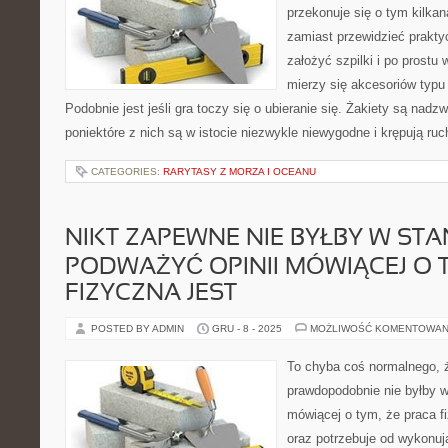
przekonuje się o tym kilkan
zamiast przewidzieć prakty
założyć szpilki i po prost
mierzy się akcesoriów typu
Podobnie jest jeśli gra toczy się o ubieranie się. Żakiety są nadz
poniektóre z nich są w istocie niezwykle niewygodne i krępują ruc
CATEGORIES:
RARYTASY Z MORZA I OCEANU
NIKT ZAPEWNE NIE BYŁBY W STA
PODWAŻYĆ OPINII MÓWIĄCEJ O 
FIZYCZNA JEST
POSTED BY ADMIN
GRU - 8 - 2025
MOŻLIWOŚĆ KOMENTOWAN
To chyba coś normalnego, 
prawdopodobnie nie byłby w
mówiącej o tym, że praca f
oraz potrzebuje od wykonuj