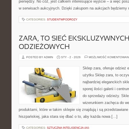
pieniędzy. No cóż, jest całkiem interesujące wyjście – a więc po
w serwisach aukcyjnych. Dzięki zakupom na aukcjach będziemy m
CATEGORIES:
STUDENTWPODROZY
ZARA, TO SIEĆ EKSKLUZYWNYC
ODZIEŻOWYCH
POSTED BY ADMIN
STY - 2 - 2026
MOŻLIWOŚĆ KOMENTOWAN
Sklep zara, oferuje odzież 
użytku Sklep zara, to oczyw
najbardziej eleganckich skl
sporej ilości galerii i cen
do sprzedaży odzieży. Skl
wizerunkiem zachęca do wej
produktami, które w takim sklepie się znajdują i są przedstawiane 
hiszpańskiej, jaka stara się dbać o to, aby każda nowa […]
CATEGORIES:
SZTUCZNA INTELIGENCJA (AI)