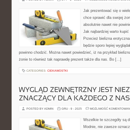
Jak prezentować się o wiele
chce sprawić dla swojej żo
absolutnie nawet nie powin
Jak najbardziej warto kupić
Przecież bielizna erotyczn
będzie sporo lepiej wygląda
powinno chodzić. Można nawet powiedzieć, iż na przykład bieliz
żonie to również tak naprawdę prezent także dla nas. Bo […]
CATEGORIES:
CIEKAWOSTKI
WYGLĄD ZEWNĘTRZNY JEST NIE
ZNACZĄCY DLA KAŻDEGO Z NAS
POSTED BY ADMIN
GRU - 9 - 2025
MOŻLIWOŚĆ KOMENTOWAN
Wszelkie te szczegóły są d
Modnie, nie zawsze oznacz