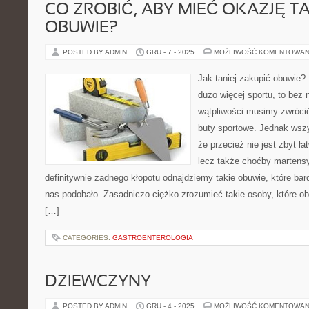
CO ZROBIĆ, ABY MIEĆ OKAZJĘ TA
OBUWIE?
POSTED BY ADMIN
GRU - 7 - 2025
MOŻLIWOŚĆ KOMENTOWAN
Jak taniej zakupić obuwie?
dużo więcej sportu, to bez 
wątpliwości musimy zwróci
buty sportowe. Jednak wsz
że przecież nie jest zbyt ła
lecz także choćby martensy
definitywnie żadnego kłopotu odnajdziemy takie obuwie, które ba
nas podobało. Zasadniczo ciężko zrozumieć takie osoby, które ob
[…]
CATEGORIES:
GASTROENTEROLOGIA
DZIEWCZYNY
POSTED BY ADMIN
GRU - 4 - 2025
MOŻLIWOŚĆ KOMENTOWAN