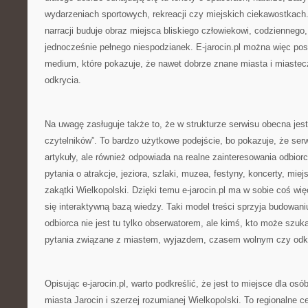
wydarzeniach sportowych, rekreacji czy miejskich ciekawostkach
narracji buduje obraz miejsca bliskiego człowiekowi, codziennego
jednocześnie pełnego niespodzianek. E-jarocin.pl można więc pos
medium, które pokazuje, że nawet dobrze znane miasta i miastec
odkrycia.
Na uwagę zasługuje także to, że w strukturze serwisu obecna jest
czytelników”. To bardzo użytkowe podejście, bo pokazuje, że serwi
artykuły, ale również odpowiada na realne zainteresowania odbior
pytania o atrakcje, jeziora, szlaki, muzea, festyny, koncerty, mie
zakątki Wielkopolski. Dzięki temu e-jarocin.pl ma w sobie coś wię
się interaktywną bazą wiedzy. Taki model treści sprzyja budowa
odbiorca nie jest tu tylko obserwatorem, ale kimś, kto może szu
pytania związane z miastem, wyjazdem, czasem wolnym czy odk
Opisując e-jarocin.pl, warto podkreślić, że jest to miejsce dla osób
miasta Jarocin i szerzej rozumianej Wielkopolski. To regionalne c