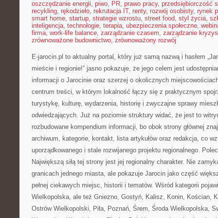
oszczędzanie energii
,
piwo
,
PR
,
prawo pracy
,
przedsiębiorczość 
recykling
,
rękodzieło
,
rekrutacja IT
,
renty
,
rozwój osobisty
,
rynek p
smart home
,
startup
,
strategie wzrostu
,
street food
,
styl życia
,
sz
inteligencja
,
technologie
,
terapia
,
ubezpieczenia społeczne
,
webin
firma
,
work-life balance
,
zarządzanie czasem
,
zarządzanie kryzy
zrównoważone budownictwo
,
zrównoważony rozwój
E-jarocin.pl to aktualny portal, który już samą nazwą i hasłem „Ja
mieście i regionie!” jasno pokazuje, że jego celem jest udostępni
informacji o Jarocinie oraz szerzej o okolicznych miejscowościach
centrum treści, w którym lokalność łączy się z praktycznym spoj
turystykę, kulturę, wydarzenia, historię i zwyczajne sprawy mies
odwiedzających. Już na poziomie struktury widać, że jest to witr
rozbudowane kompendium informacji, bo obok strony głównej znaj
archiwum, kategorie, kontakt, lista artykułów oraz redakcja, co 
uporządkowanego i stale rozwijanego projektu regionalnego. Pol
Największą siłą tej strony jest jej regionalny charakter. Nie zamy
granicach jednego miasta, ale pokazuje Jarocin jako część większe
pełnej ciekawych miejsc, historii i tematów. Wśród kategorii pojawia
Wielkopolska, ale też Gniezno, Gostyń, Kalisz, Konin, Kościan, 
Ostrów Wielkopolski, Piła, Poznań, Śrem, Środa Wielkopolska, S