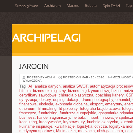
Archiwum
Marzec
Sobota
Tagi
Strona główna
Spis Treści
ARCHIPELAGI
JAROCIN
POSTED BY ADMIN
POSTED ON MAR - 15 - 2026
MOŻLIWOŚĆ 
WYŁĄCZONA
Tagi:
AI
,
analiza danych
,
analiza SWOT
,
automatyzacja procesów
bitcoin
,
biznes ekologiczny
,
biznes międzynarodowy
,
biznes rodzi
certyfikaty zawodowe
,
chirurgia plastyczna
,
coaching kariery
,
CS
cyfryzacja
,
desery
,
doping
,
dotacje
,
drone photography
,
e-handel
,
finansowa
,
ekologia
,
ekonomia globalna
,
eksport
,
emerytury
,
ener
ethereum
,
filmmaking
,
fit przepisy
,
fotografia krajobrazowa
,
fotogr
franczyza
,
fundraising
,
fundusze europejskie
,
gospodarka odpada
business
,
handel zagraniczny
,
herbata
,
import
,
innowacje społecz
konsulting
,
kreatywność
,
kryptowaluty
,
kuchnia azjatycka
,
kuchni
kulinarne inspiracje
,
kwalifikacje
,
logistyka lotnicza
,
logistyka mo
medycyna sportowa
,
Minimalizm
,
motivacja
,
obsługa klienta
,
ochr