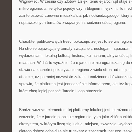
Wągrowiec, Września czy Złotów. Dzięki temu e-jarocin.pl staje 
mikroregionie, a nie tylko pojedynczym blogiem miejskim. To med
zainteresować zarówno mieszkańca, jak i odwiedzającego, który s
i sprawdzonych tematów związanych z codziennością regionu.
Charakter publikowanych treści pokazuje, że jest to serwis regio
Na stronie pojawiają się tematy związane z noclegami, spacerami
wydarzeniami, lokalną kulturą, historią, kulinariami, aktywnością 
miastach. Widać tu wyraźnie, że e-jarocin.pl nie ogranicza się do 
stawia na zachętę i pokazywanie regionu z wielu stron: od miejsc
atrakcje, aż po mniej oczywiste zakątki i codzienne doświadczen
sprawia, że platforma jest jednocześnie informatorem, ale też kopal
które chcą lepiej poznać Jarocin i jego otoczenie.
Bardzo ważnym elementem tej platformy lokalnej jest jej różnor
wrażenie, że e-jarocin.pl opisuje region nie tylko jako zbiór punk
ekosystem, w którym liczą się ludzie, miejsca, zwyczaje, wydarze
dlatego dobrze odnajdują się tu teksty o spacerach, naturze, zab