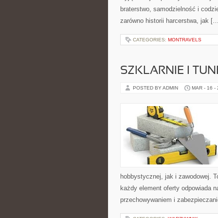
braterstwo, samodzielność i codzi
zarówno historii harcerstwa, jak [
CATEGORIES:
MONTRAVELS
SZKLARNIE I TUN
POSTED BY ADMIN
MAR - 16 -
hobbystycznej, jak i zawodowej. To
każdy element oferty odpowiada n
przechowywaniem i zabezpieczanie