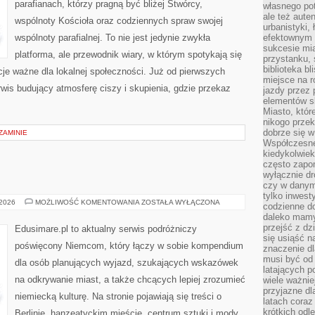
parafianach, którzy pragną być bliżej Stwórcy,
własnego po
ale też aute
wspólnoty Kościoła oraz codziennych spraw swojej
urbanistyki,
wspólnoty parafialnej. To nie jest jedynie zwykła
efektownym 
sukcesie mia
platforma, ale przewodnik wiary, w którym spotykają się
przystanku, 
biblioteka b
cje ważne dla lokalnej społeczności. Już od pierwszych
miejsce na r
rwis budujący atmosferę ciszy i skupienia, gdzie przekaz
jazdy przez p
elementów sk
Miasto, któr
nikogo prze
dobrze się w
ZAMINIE
Współczesne 
kiedykolwiek
często zapom
wyłącznie dr
czy w danym 
tylko inwest
LIPSK
 2026
MOŻLIWOŚĆ KOMENTOWANIA
ZOSTAŁA WYŁĄCZONA
codzienne d
(LEIPZIG)
daleko mamy
przejść z dz
Edusimare.pl to aktualny serwis podróżniczy
się usiąść n
poświęcony Niemcom, który łączy w sobie kompendium
znaczenie dl
musi być od 
dla osób planujących wyjazd, szukających wskazówek
latających 
na odkrywanie miast, a także chcących lepiej zrozumieć
wiele ważnie
przyjazne dl
niemiecką kulturę. Na stronie pojawiają się treści o
latach coraz
krótkich odl
Berlinie, hanzeatyckim mieście, centrum sztuki i mody,