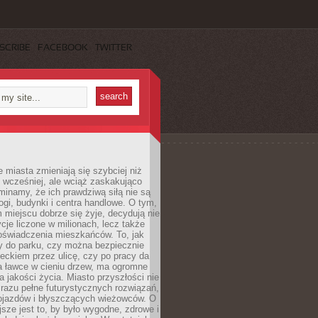
SCRIBE
FACEBOOK
TWITTER
miasta zmieniają się szybciej niż
 wcześniej, ale wciąż zaskakująco
inamy, że ich prawdziwą siłą nie są
ogi, budynki i centra handlowe. O tym,
miejscu dobrze się żyje, decydują nie
ycje liczone w milionach, lecz także
oświadczenia mieszkańców. To, jak
 do parku, czy można bezpiecznie
ieckiem przez ulicę, czy po pracy da
a ławce w cieniu drzew, ma ogromne
a jakości życia. Miasto przyszłości nie
razu pełne futurystycznych rozwiązań,
pojazdów i błyszczących wieżowców. O
jsze jest to, by było wygodne, zdrowe i