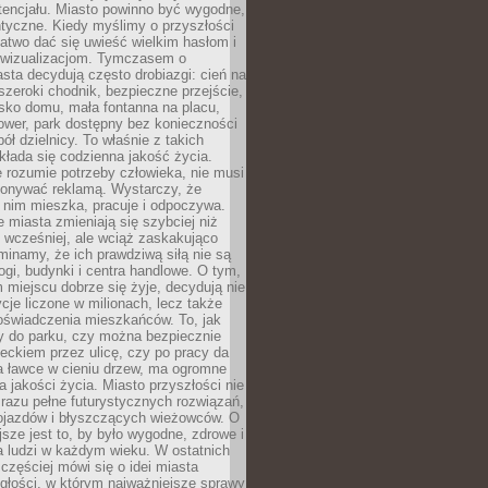
tencjału. Miasto powinno być wygodne,
ntyczne. Kiedy myślimy o przyszłości
 łatwo dać się uwieść wielkim hasłom i
wizualizacjom. Tymczasem o
sta decydują często drobiazgi: cień na
szeroki chodnik, bezpieczne przejście,
lisko domu, mała fontanna na placu,
ower, park dostępny bez konieczności
ół dzielnicy. To właśnie z takich
łada się codzienna jakość życia.
e rozumie potrzeby człowieka, nie musi
konywać reklamą. Wystarczy, że
 nim mieszka, pracuje i odpoczywa.
miasta zmieniają się szybciej niż
 wcześniej, ale wciąż zaskakująco
inamy, że ich prawdziwą siłą nie są
ogi, budynki i centra handlowe. O tym,
miejscu dobrze się żyje, decydują nie
ycje liczone w milionach, lecz także
oświadczenia mieszkańców. To, jak
 do parku, czy można bezpiecznie
ieckiem przez ulicę, czy po pracy da
a ławce w cieniu drzew, ma ogromne
a jakości życia. Miasto przyszłości nie
razu pełne futurystycznych rozwiązań,
pojazdów i błyszczących wieżowców. O
jsze jest to, by było wygodne, zdrowe i
a ludzi w każdym wieku. W ostatnich
 częściej mówi się o idei miasta
egłości, w którym najważniejsze sprawy