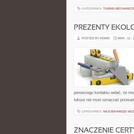
CATEGORIES:
TUNING MECHANICZ
PREZENTY EKOL
POSTED BY ADMIN
MAR - 11 -
pierwszego kontaktu widać, że mot
luksus nie musi oznaczać przesady
CATEGORIES:
NAJCIEKAWSZE MU
ZNACZENIE CERT