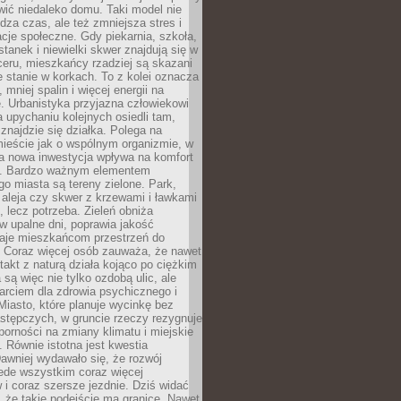
ić niedaleko domu. Taki model nie
dza czas, ale też zmniejsza stres i
acje społeczne. Gdy piekarnia, szkoła,
stanek i niewielki skwer znajdują się w
eru, mieszkańcy rzadziej są skazani
 stanie w korkach. To z kolei oznacza
 mniej spalin i więcej energii na
. Urbanistyka przyjazna człowiekowi
a upychaniu kolejnych osiedli tam,
 znajdzie się działka. Polega na
mieście jak o wspólnym organizmie, w
a nowa inwestycja wpływa na komfort
zi. Bardzo ważnym elementem
 miasta są tereny zielone. Park,
aleja czy skwer z krzewami i ławkami
s, lecz potrzeba. Zieleń obniża
w upalne dni, poprawia jakość
daje mieszkańcom przestrzeń do
 Coraz więcej osób zauważa, że nawet
ntakt z naturą działa kojąco po ciężkim
 są więc nie tylko ozdobą ulic, ale
arciem dla zdrowia psychicznego i
Miasto, które planuje wycinkę bez
stępczych, w gruncie rzeczy rezygnuje
porności na zmiany klimatu i miejskie
. Równie istotna jest kwestia
Dawniej wydawało się, że rozwój
ede wszystkim coraz więcej
i coraz szersze jezdnie. Dziś widać
, że takie podejście ma granice. Nawet