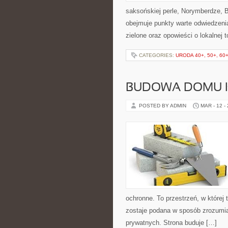
saksońskiej perle, Norymberdze, 
obejmuje punkty warte odwiedzenia, 
zielone oraz opowieści o lokalnej
CATEGORIES:
URODA 40+, 50+, 60
BUDOWA DOMU 
POSTED BY ADMIN
MAR - 12 -
ochronne. To przestrzeń, w której
zostaje podana w sposób zrozumiał
prywatnych. Strona buduje […]