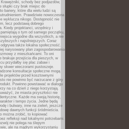
 Krawężniki, schody bez podjazdów,
e słupki czy brak miejsc do
 bariery, które dla wielu ludzi są
utrudnieniem. Prawdziwie nowoczesna
ie wyklucza nikogo. Dostępność nie
em, lecz podstawą dobrego
a. Kiedy projektanci, urzędnicy i
 pamiętają o tym od samego początku,
iejsca wygodne dla wszystkich, a nie
jszybszych i najsilniejszych. Coraz
 odgrywa także lokalna społeczność.
piej narysowany plan zagospodarowania
 rozmowy z mieszkańcami. To oni
e brakuje przejścia dla pieszych, w
cu przydałby się plac zabaw i
ny skwer wieczorami pustoszeje.
adzone konsultacje społeczne mogą
ele projektów przed kosztownymi
sto nie powinno być narzucane z góry
produkt. Powinno powstawać w dialogu
órzy na co dzień z niego korzystają.
uważyć, że miasta przyszłości nie
dentyczne. Każde ma swoją historię,
charakter i tempo życia. Jedne będą
odę i bulwary, inne na zieleń, jeszcze
udowę dawnych funkcji śródmieścia.
o można zrobić, to kopiować
bez refleksji nad lokalnymi potrzebami.
ozwój nie polega na ślepym
twie, ale na mądrym wykorzystaniu