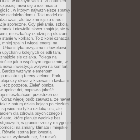
a ludzi w każdym wieku. W ostatnich
 częściej mówi się o idei miasta
egłości, w którym najważniejsze sprawy
ić niedaleko domu. Taki model nie
dza czas, ale też zmniejsza stres i
acje społeczne. Gdy piekarnia, szkoła,
stanek i niewielki skwer znajdują się w
eru, mieszkańcy rzadziej są skazani
 stanie w korkach. To z kolei oznacza
 mniej spalin i więcej energii na
. Urbanistyka przyjazna człowiekowi
a upychaniu kolejnych osiedli tam,
 znajdzie się działka. Polega na
mieście jak o wspólnym organizmie, w
a nowa inwestycja wpływa na komfort
zi. Bardzo ważnym elementem
 miasta są tereny zielone. Park,
aleja czy skwer z krzewami i ławkami
s, lecz potrzeba. Zieleń obniża
w upalne dni, poprawia jakość
daje mieszkańcom przestrzeń do
 Coraz więcej osób zauważa, że nawet
ntakt z naturą działa kojąco po ciężkim
 są więc nie tylko ozdobą ulic, ale
arciem dla zdrowia psychicznego i
Miasto, które planuje wycinkę bez
stępczych, w gruncie rzeczy rezygnuje
porności na zmiany klimatu i miejskie
. Równie istotna jest kwestia
Dawniej wydawało się, że rozwój