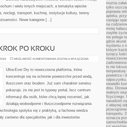
można załatw
Bochum i wielu innych miejscach, a tematyka wpisów
tylko oszczę
poprawia rel
noclegi, transport, kuchnię, instytucje kultury, tereny
apteka, przy
 tożsamości. Nowe kategorie […]
zasięgu spac
na codzienne
mniej hałasu,
+
zwykłe życie
nie polega n
gdzie akurat
myśleniu o 
KROK PO KROKU
którym każd
tysięcy lud
nowoczesnego
BUDOWA
 2026
MOŻLIWOŚĆ KOMENTOWANIA
ZOSTAŁA WYŁĄCZONA
DOMU
zadrzewiona 
KROK
to nie luksu
PO
Ultra-Ever Dry to nowoczesna platforma, która
temperaturę 
KROKU
powietrza i 
koncentruje się na ochronie powierzchni przed wodą,
odpoczynku.
tłuszczem oraz brudem. Już sam charakter serwisu
niewielki ko
dniu. Drzewa
pokazuje, że nie jest to typowy portal, lecz centrum
realnym wsp
fizycznego. 
informacji dla osób, które chcą lepiej rozumieć, jak
nasadzeń za
działają wodoodporne i tłuszczoodporne rozwiązania
z własnej od
przeciążenie
 technologia spotyka się z praktyką, a fachowa wiedza
transportu. 
y zarówno dla specjalistów, jak i dla inwestorów
oznacza prz
samochodów 
już wyraźnie