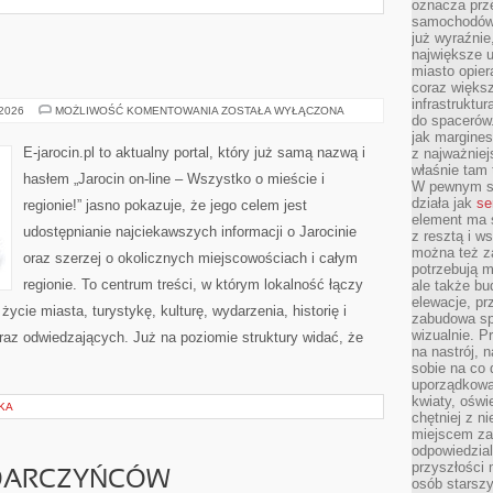
oznacza prz
samochodów 
już wyraźnie
największe ul
miasto opier
coraz większ
infrastruktu
JAROCIN
 2026
MOŻLIWOŚĆ KOMENTOWANIA
ZOSTAŁA WYŁĄCZONA
do spacerów.
jak margines
E-jarocin.pl to aktualny portal, który już samą nazwą i
z najważniej
właśnie tam
hasłem „Jarocin on-line – Wszystko o mieście i
W pewnym se
działa jak
se
regionie!” jasno pokazuje, że jego celem jest
element ma s
udostępnianie najciekawszych informacji o Jarocinie
z resztą i w
można też z
oraz szerzej o okolicznych miejscowościach i całym
potrzebują m
regionie. To centrum treści, w którym lokalność łączy
ale także b
elewacje, p
ycie miasta, turystykę, kulturę, wydarzenia, historię i
zabudowa sp
wizualnie. 
z odwiedzających. Już na poziomie struktury widać, że
na nastrój, 
sobie na co 
uporządkowan
kwiaty, oświ
KA
chętniej z ni
miejscem za
odpowiedzial
przyszłości 
 DARCZYŃCÓW
osób starszy