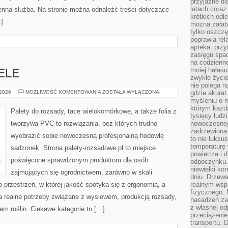
przyjazne dl
latach coraz
enna służba. Na stronie można odnaleźć treści dotyczące
krótkich odl
…]
można załatw
tylko oszczę
poprawia rel
apteka, przy
zasięgu spac
na codzienne
mniej hałasu,
ELE
zwykłe życie
nie polega n
SZKLARNIE
 2026
MOŻLIWOŚĆ KOMENTOWANIA
ZOSTAŁA WYŁĄCZONA
gdzie akurat
I
myśleniu o 
TUNELE
którym każd
Palety do rozsady, tace wielokomórkowe, a także folia z
tysięcy lud
tworzywa PVC to rozwiązania, bez których trudno
nowoczesnego
zadrzewiona 
wyobrazić sobie nowoczesną profesjonalną hodowlę
to nie luksu
temperaturę 
sadzonek. Strona palety-rozsadowe.pl to miejsce
powietrza i 
poświęcone sprawdzonym produktom dla osób
odpoczynku.
niewielki ko
zajmujących się ogrodnictwem, zarówno w skali
dniu. Drzewa
 przestrzeń, w której jakość spotyka się z ergonomią, a
realnym wsp
fizycznego. 
a realne potrzeby związane z wysiewem, produkcją rozsady,
nasadzeń za
z własnej od
m roślin. Ciekawe kategorie to […]
przeciążenie
transportu. 