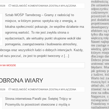
mobilnością.
źle ustawion
PORADNIK
 2026
MOŻLIWOŚĆ KOMENTOWANIA
ZOSTAŁA WYŁĄCZONA
DLA
odpoczynku to
DARCZYŃCÓW
codziennym 
Sztab WOŚP Tarnobrzeg – Gramy z radością! to
przestrzeń n
jest dodatki
miejsce, w którym pomoc spotyka się z energią, a
projektowani
lokalna społeczność pokazuje, że wspólne działanie ma
deweloperzy
efektem są m
ogromną wartość. To nie jest zwykła strona o
tylko dla na
większą rolę
wydarzeniach, ale wirtualny punkt skupione wokół idei
Nawet najle
pomagania, zaangażowania i budowania atmosfery,
nie zastąpi
wiedzą, gdzi
brzega oraz wszystkich ludzi o dobrych intencjach. Każdy,
którym miejs
 od razu poczuć, że jest to projekt tworzony z […]
dlaczego da
Dobrze prow
uratować wi
A NA WODZIE
błędami. Mia
jak gotowy 
z ludźmi, kt
Warto też za
 OBRONA WIARY
muszą być i
układ ulic, 
stawiać na w
APOLOGETYKA
 2026
MOŻLIWOŚĆ KOMENTOWANIA
ZOSTAŁA WYŁĄCZONA
I
inne na odb
OBRONA
Najgorsze, c
WIARY
Strona internetowa Parafii pw. Świętej Trójcy w
rozwiązania 
Prawdziwy r
Przemyślu to przestrzeń stworzone z myślą o
naśladownic