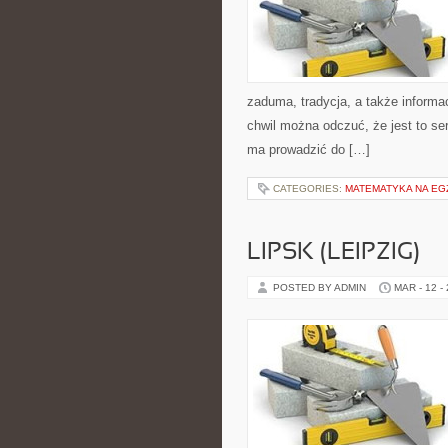
zaduma, tradycja, a także informa
chwil można odczuć, że jest to se
ma prowadzić do […]
CATEGORIES:
MATEMATYKA NA EG
LIPSK (LEIPZIG)
POSTED BY ADMIN
MAR - 12 -