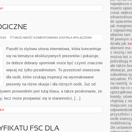
największe ul
miasto opier
NY
coraz większ
infrastruktu
do spacerów.
jak margines
OGICZNE
z najważniej
właśnie tam
PREZENTY
 2026
MOŻLIWOŚĆ KOMENTOWANIA
ZOSTAŁA WYŁĄCZONA
W pewnym se
EKOLOGICZNE
działa jak
se
element ma s
Pasotti to stylowa strona internetowa, która koncentruje
z resztą i w
się na tematyce ekskluzywnych prezentów i pokazuje,
można też z
potrzebują m
że dobrze dobrany upominek może być czymś znacznie
ale także b
więcej niż tylko przedmiotem. To przestrzeń stworzone
elewacje, p
zabudowa sp
dla osób, które szukają inspiracji na wysmakowane
wizualnie. 
na nastrój, 
prezenty na różne okazje i dla różnych osób. Już od
sobie na co 
ywem przewodnim jest tutaj klasa, a także przekonanie, że
uporządkowan
kwiaty, oświ
, lecz może przejawiać się w staranności, […]
chętniej z ni
miejscem za
odpowiedzial
ZEA
przyszłości 
osób starszy
mobilnością.
źle ustawion
YFIKATU FSC DLA
odpoczynku to