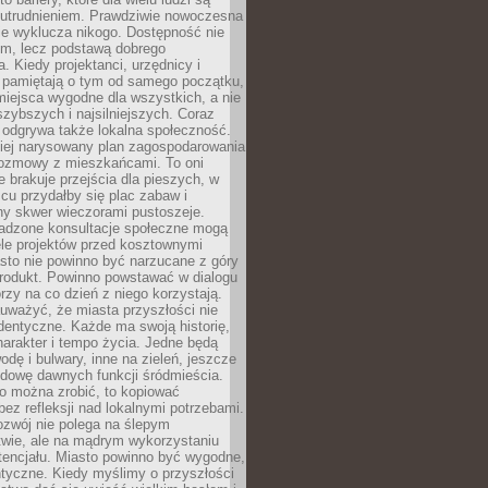
utrudnieniem. Prawdziwie nowoczesna
ie wyklucza nikogo. Dostępność nie
em, lecz podstawą dobrego
a. Kiedy projektanci, urzędnicy i
 pamiętają o tym od samego początku,
iejsca wygodne dla wszystkich, a nie
jszybszych i najsilniejszych. Coraz
 odgrywa także lokalna społeczność.
piej narysowany plan zagospodarowania
 rozmowy z mieszkańcami. To oni
e brakuje przejścia dla pieszych, w
cu przydałby się plac zabaw i
ny skwer wieczorami pustoszeje.
adzone konsultacje społeczne mogą
ele projektów przed kosztownymi
sto nie powinno być narzucane z góry
produkt. Powinno powstawać w dialogu
órzy na co dzień z niego korzystają.
uważyć, że miasta przyszłości nie
dentyczne. Każde ma swoją historię,
charakter i tempo życia. Jedne będą
odę i bulwary, inne na zieleń, jeszcze
udowę dawnych funkcji śródmieścia.
o można zrobić, to kopiować
bez refleksji nad lokalnymi potrzebami.
ozwój nie polega na ślepym
twie, ale na mądrym wykorzystaniu
tencjału. Miasto powinno być wygodne,
ntyczne. Kiedy myślimy o przyszłości