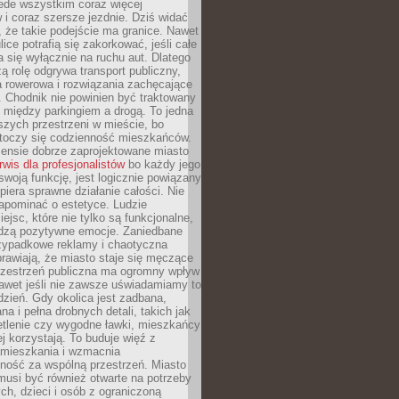
ede wszystkim coraz więcej
i coraz szersze jezdnie. Dziś widać
, że takie podejście ma granice. Nawet
ice potrafią się zakorkować, jeśli całe
a się wyłącznie na ruchu aut. Dlatego
ą rolę odgrywa transport publiczny,
ra rowerowa i rozwiązania zachęcające
 Chodnik nie powinien być traktowany
 między parkingiem a drogą. To jedna
szych przestrzeni w mieście, bo
 toczy się codzienność mieszkańców.
nsie dobrze zaprojektowane miasto
rwis dla profesjonalistów
bo każdy jego
woją funkcję, jest logicznie powiązany
spiera sprawne działanie całości. Nie
apominać o estetyce. Ludzie
iejsc, które nie tylko są funkcjonalne,
udzą pozytywne emocje. Zaniedbane
rzypadkowe reklamy i chaotyczna
rawiają, że miasto staje się męczące
Przestrzeń publiczna ma ogromny wpływ
nawet jeśli nie zawsze uświadamiamy to
dzień. Gdy okolica jest zadbana,
a i pełna drobnych detali, takich jak
etlenie czy wygodne ławki, mieszkańcy
ej korzystają. To buduje więź z
mieszkania i wzmacnia
ność za wspólną przestrzeń. Miasto
musi być również otwarte na potrzeby
ch, dzieci i osób z ograniczoną