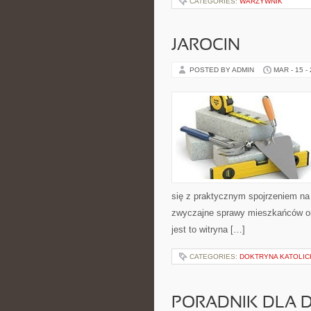
CATEGORIES:
WARZYWNIK
JAROCIN
POSTED BY ADMIN
MAR - 15 -
się z praktycznym spojrzeniem na ż
zwyczajne sprawy mieszkańców ora
jest to witryna […]
CATEGORIES:
DOKTRYNA KATOLIC
PORADNIK DLA