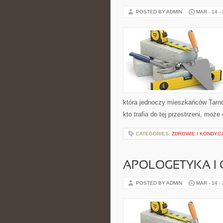
POSTED BY ADMIN
MAR - 14 -
która jednoczy mieszkańców Tarno
kto trafia do tej przestrzeni, może
CATEGORIES:
ZDROWIE I KONDYCJ
APOLOGETYKA I
POSTED BY ADMIN
MAR - 14 -