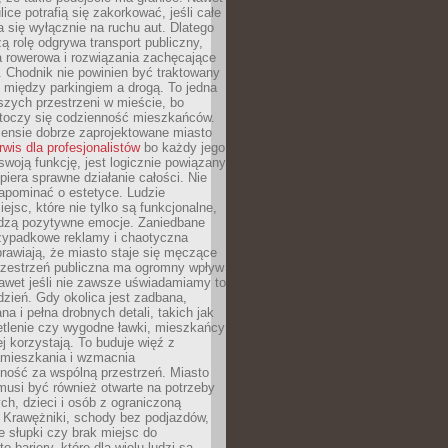
ice potrafią się zakorkować, jeśli całe
a się wyłącznie na ruchu aut. Dlatego
ą rolę odgrywa transport publiczny,
ra rowerowa i rozwiązania zachęcające
 Chodnik nie powinien być traktowany
 między parkingiem a drogą. To jedna
szych przestrzeni w mieście, bo
 toczy się codzienność mieszkańców.
nsie dobrze zaprojektowane miasto
rwis dla profesjonalistów
bo każdy jego
woją funkcję, jest logicznie powiązany
spiera sprawne działanie całości. Nie
apominać o estetyce. Ludzie
iejsc, które nie tylko są funkcjonalne,
udzą pozytywne emocje. Zaniedbane
rzypadkowe reklamy i chaotyczna
rawiają, że miasto staje się męczące
Przestrzeń publiczna ma ogromny wpływ
nawet jeśli nie zawsze uświadamiamy to
dzień. Gdy okolica jest zadbana,
a i pełna drobnych detali, takich jak
etlenie czy wygodne ławki, mieszkańcy
ej korzystają. To buduje więź z
mieszkania i wzmacnia
ność za wspólną przestrzeń. Miasto
musi być również otwarte na potrzeby
ch, dzieci i osób z ograniczoną
 Krawężniki, schody bez podjazdów,
e słupki czy brak miejsc do
 bariery, które dla wielu ludzi są