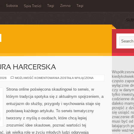
Sobota
Tagi
Zimno
Tagi
Spis Treści
SUB
I
TURA HARCERSKA
Współczesne 
kiedykolwiek
PIOSENKI
 2026
MOŻLIWOŚĆ KOMENTOWANIA
ZOSTAŁA WYŁĄCZONA
często zapom
I
KULTURA
wyłącznie dr
HARCERSKA
Strona online poświęcona skautingowi to serwis, w
czy w danym 
tylko inwest
którym tradycja spotyka się z aktualnym spojrzeniem, a
codzienne d
daleko mamy
entuzjazm do służby, przygody i wychowania staje się
przejść z dz
podstawą każdego artykułu. To serwis tematyczny
się usiąść n
znaczenie dl
tworzony z myślą o osobach, które chcą lepiej
musi być od 
zrozumieć idee skautowe, poznać wartości tej
latających 
wiele ważnie
ć, jak wielką rolę w życiu młodych ludzi odgrywają