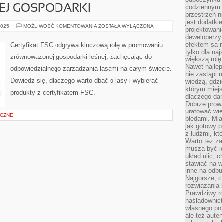
J GOSPODARKI
codziennym 
przestrzeń n
jest dodatki
ZNACZENIE
2025
MOŻLIWOŚĆ KOMENTOWANIA
ZOSTAŁA WYŁĄCZONA
projektowani
CERTYFIKATU
deweloperzy
FSC
DLA
efektem są m
Certyfikat FSC odgrywa kluczową rolę w promowaniu
ZRÓWNOWAŻONEJ
tylko dla na
GOSPODARKI
zrównoważonej gospodarki leśnej, zachęcając do
większą rolę
Nawet najle
odpowiedzialnego zarządzania lasami na całym świecie.
nie zastąpi
Dowiedz się, dlaczego warto dbać o lasy i wybierać
wiedzą, gdzi
którym miejs
produkty z certyfikatem FSC.
dlaczego da
Dobrze prow
uratować wi
ICZNE
błędami. Mia
jak gotowy 
z ludźmi, kt
Warto też za
muszą być i
układ ulic, 
stawiać na w
inne na odb
Najgorsze, c
rozwiązania 
Prawdziwy r
naśladownic
własnego po
ale też aute